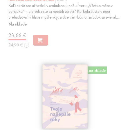
Koľkokrát ste už sedeli v ambulancii, počuli vetu „Všetko máte v
poriadku“ – a predsa ste sa necítili zdraví? Koľkokrát ste v noci
prehadzovali v hlave myšlienky, srdce vám búšilo, žalúdok sa zvieral,…
Na sklade
23,66 €
24,90 €
?
na sklade