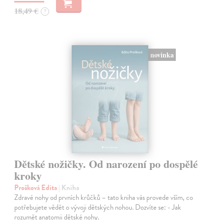
18,49 €
?
novinka
Dětské nožičky. Od narození po dospělé
kroky
Prošková Edita
| Kniha
Zdravé nohy od prvních krůčků – tato kniha vás provede vším, co
potřebujete vědět o vývoji dětských nohou. Dozvíte se: - Jak
rozumět anatomii dětské nohy.