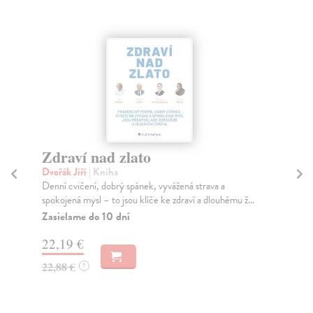
Zdraví nad zlato
St
Dvořák Jiří
| Kniha
Če
Denní cvičení, dobrý spánek, vyvážená strava a
Kni
spokojená mysl – to jsou klíče ke zdraví a dlouhému ž...
pro
...
Zasielame do 10 dní
Na
22,19 €
17
22,88 €
?
17