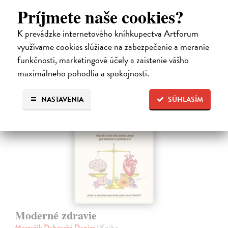
Co dělat, když vás bolí záda? Cvičit?
Príjmete naše cookies?
Do 4 dní
K prevádzke internetového kníhkupectva Artforum
17,96 €
využívame cookies slúžiace na zabezpečenie a meranie
19,95 €
?
funkčnosti, marketingové účely a zaistenie vášho
maximálneho pohodlia a spokojnosti.
NASTAVENIA
SÚHLASÍM
na sklade
Moderné zdravie
Moravčík Debrecká Denisa
| Kniha