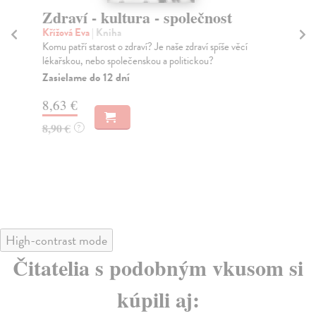
Zdraví - kultura - společnost
St
Křížová Eva
| Kniha
Če
Komu patří starost o zdraví? Je naše zdraví spíše věcí
Kni
lékařskou, nebo společenskou a politickou?
pro
...
Zasielame do 12 dní
Na
8,63 €
17
8,90 €
?
17
High-contrast mode
Čitatelia s podobným vkusom si
kúpili aj: