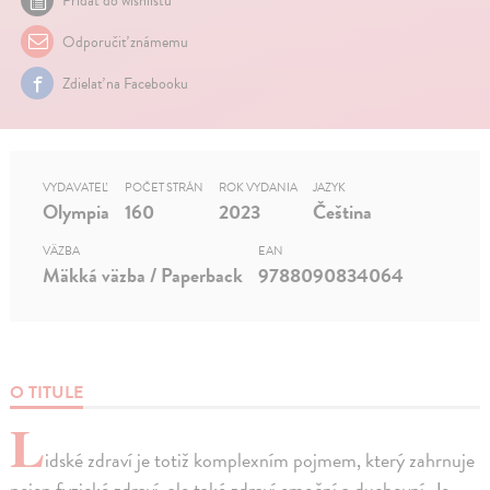
Pridať do wishlistu
Odporučiť známemu
Zdielať na Facebooku
VYDAVATEĽ
POČET STRÁN
ROK VYDANIA
JAZYK
Olympia
160
2023
Čeština
VÄZBA
EAN
Mäkká väzba / Paperback
9788090834064
O TITULE
L
idské zdraví je totiž komplexním pojmem, který zahrnuje
nejen fyzické zdraví, ale také zdraví emoční a duchovní. Je