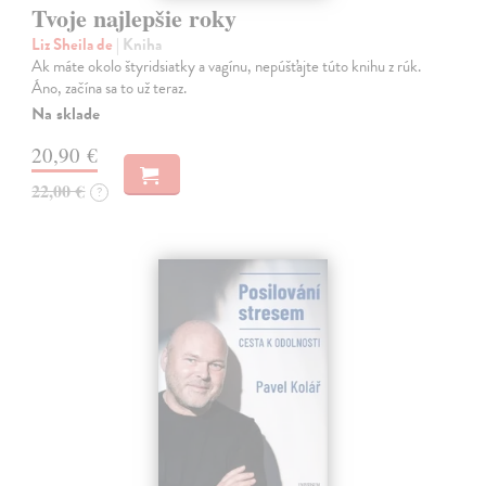
Tvoje najlepšie roky
Liz Sheila de
| Kniha
Ak máte okolo štyridsiatky a vagínu, nepúšťajte túto knihu z rúk.
Áno, začína sa to už teraz.
Na sklade
20,90 €
22,00 €
?