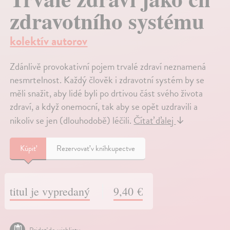
zdravotního systému
kolektív autorov
Zdánlivě provokativní pojem trvalé zdraví neznamená
nesmrtelnost. Každý člověk i zdravotní systém by se
měli snažit, aby lidé byli po drtivou část svého života
zdraví, a když onemocní, tak aby se opět uzdravili a
nikoliv se jen (dlouhodobě) léčili.
Čítať ďalej
↓
Kúpiť
Rezervovať v kníhkupectve
titul je vypredaný
9,40 €