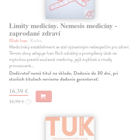
Limity medicíny. Nemesis medicíny -
zaprodané zdraví
Illich Ivan
| Kniha
Medicínský establishment se stal významným nebezpečím pro zdraví.
Těmito slovy zahajuje Ivan Illich odvážný a promyšlený útok na
mytickou prestiž současné medicíny, jejíž zvyklosti a rituály
provozované…
Dodávateľ nemá titul na sklade. Dodanie do 30 dní, pri
starších tituloch nevieme dodanie garantovať.
16,39 €
16,90 €
?