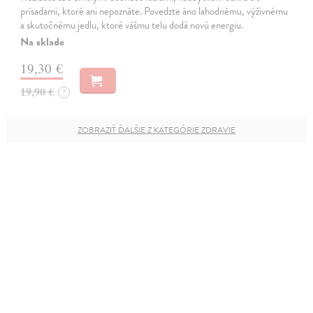
prísadami, ktoré ani nepoznáte. Povedzte áno lahodnému, výživnému
a skutočnému jedlu, ktoré vášmu telu dodá novú energiu.
Na sklade
19,30 €
19,90 €
?
ZOBRAZIŤ ĎALŠIE Z KATEGÓRIE ZDRAVIE