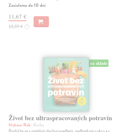
Zasielame do 10 dní
11,67 €
12,55 €
?
na sklade
Život bez ultraspracovaných potravín
Hobson Rob
| Kniha
Rozlúčte sa s umelými dochucovadlami, nadbytkom cukru a s