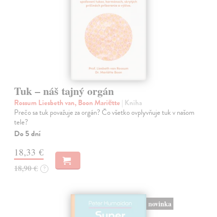
Tuk – náš tajný orgán
Rossum Liesbeth van, Boon Mariëtte
| Kniha
Prečo sa tuk považuje za orgán? Čo všetko ovplyvňuje tuk v našom
tele?
Do 5 dní
18,33 €
18,90 €
?
novinka