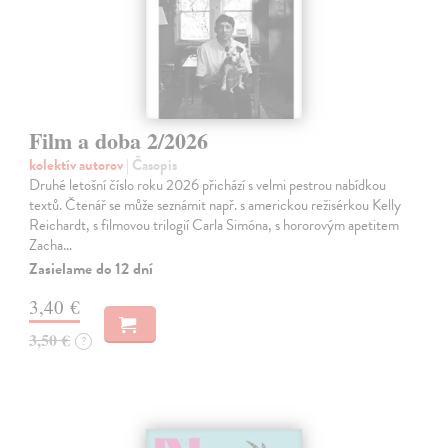
Film a doba 2/2026
kolektív autorov
| Časopis
Druhé letošní číslo roku 2026 přichází s velmi pestrou nabídkou
textů. Čtenář se může seznámit např. s americkou režisérkou Kelly
Reichardt, s filmovou trilogií Carla Simóna, s hororovým apetitem
Zacha…
Zasielame do 12 dní
3,40 €
3,50 €
?