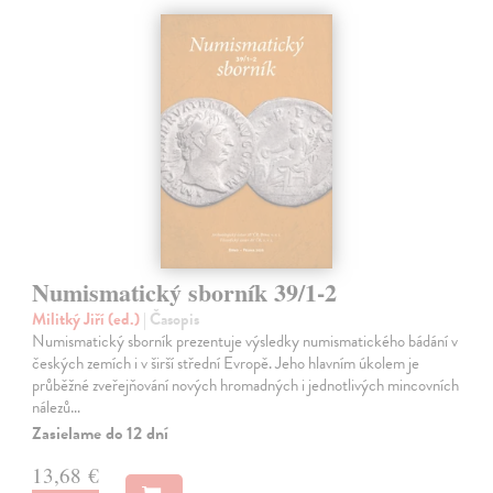
Numismatický sborník 39/1-2
Militký Jiří (ed.)
| Časopis
Numismatický sborník prezentuje výsledky numismatického bádání v
českých zemích i v širší střední Evropě. Jeho hlavním úkolem je
průběžné zveřejňování nových hromadných i jednotlivých mincovních
nálezů…
Zasielame do 12 dní
13,68 €