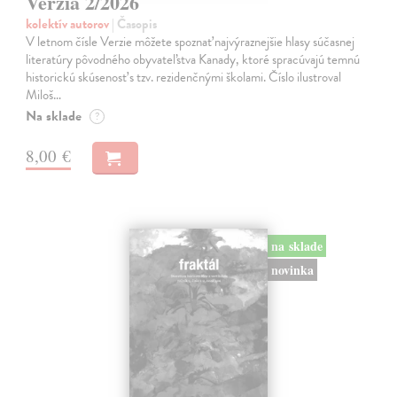
Verzia 2/2026
kolektív autorov
| Časopis
V letnom čísle Verzie môžete spoznať najvýraznejšie hlasy súčasnej
literatúry pôvodného obyvateľstva Kanady, ktoré spracúvajú temnú
historickú skúsenosť s tzv. rezidenčnými školami. Číslo ilustroval
Miloš…
Na sklade
?
8,00 €
na sklade
novinka