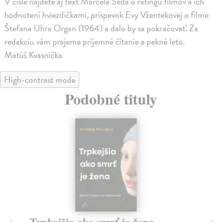
V čísle nájdete aj text Marcela Šeda o ratingu filmov a ich
hodnotení hviezdičkami, príspevok Evy Vžentekovej o filme
Štefana Uhra Organ (1964) a dalo by sa pokračovať. Za
redakciu vám prajeme príjemné čítanie a pekné leto.
Matúš Kvasnička
High-contrast mode
Podobné tituly
Trpkejšia ako smrť je žena
P