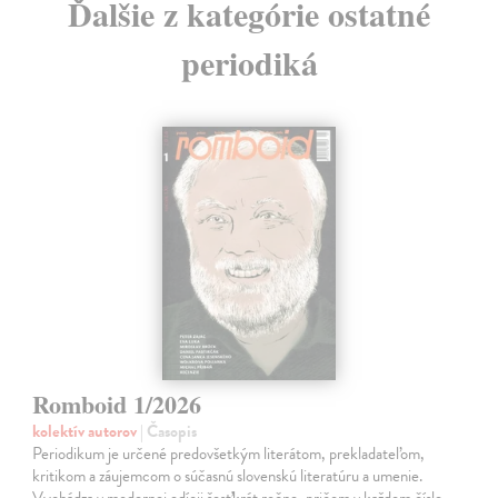
Ďalšie z kategórie ostatné
periodiká
Romboid 1/2026
kolektív autorov
| Časopis
Periodikum je určené predovšetkým literátom, prekladateľom,
kritikom a záujemcom o súčasnú slovenskú literatúru a umenie.
Vychádza v modernej edícii šesťkrát ročne, pričom v každom čísle