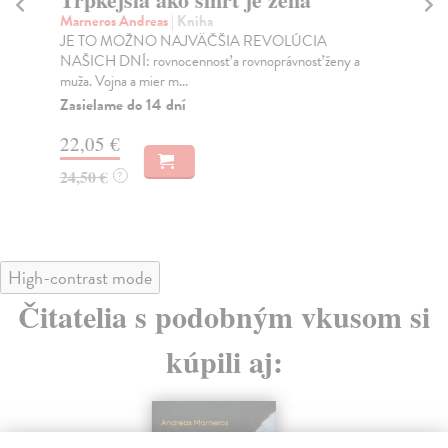
Marneros Andreas
| Kniha
Bor
JE TO MOŽNO NAJVÄČŠIA REVOLÚCIA
Tát
NAŠICH DNÍ: rovnocennosť a rovnoprávnosť ženy a
Bor
muža. Vojna a mier m...
Na
Zasielame do 14 dní
18
22,05 €
19
24,50 €
?
High-contrast mode
Čitatelia s podobným vkusom si
kúpili aj: