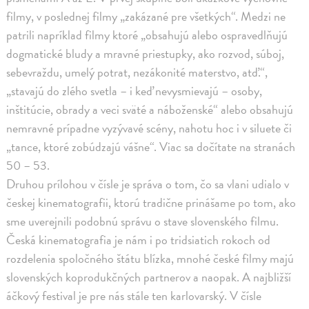
filmy, v poslednej filmy „zakázané pre všetkých“. Medzi ne
patrili napríklad filmy ktoré „obsahujú alebo ospravedlňujú
dogmatické bludy a mravné priestupky, ako rozvod, súboj,
sebevraždu, umelý potrat, nezákonité materstvo, atď.“,
„stavajú do zlého svetla – i keď nevysmievajú – osoby,
inštitúcie, obrady a veci sväté a náboženské“ alebo obsahujú
nemravné prípadne vyzývavé scény, nahotu hoc i v siluete či
„tance, ktoré zobúdzajú vášne“. Viac sa dočítate na stranách
50 – 53.
Druhou prílohou v čísle je správa o tom, čo sa vlani udialo v
českej kinematografii, ktorú tradične prinášame po tom, ako
sme uverejnili podobnú správu o stave slovenského filmu.
Česká kinematografia je nám i po tridsiatich rokoch od
rozdelenia spoločného štátu blízka, mnohé české filmy majú
slovenských koprodukčných partnerov a naopak. A najbližší
áčkový festival je pre nás stále ten karlovarský. V čísle