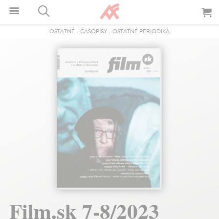
OSTATNÉ
-
ČASOPISY
-
OSTATNÉ PERIODIKÁ
Film.sk 7-8/2023