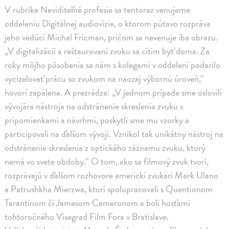
V rubrike Neviditeľné profesie sa tentoraz venujeme
oddeleniu Digitálnej audiovízie, o ktorom pútavo rozpráva
jeho vedúci Michal Fricman, pričom sa nevenuje iba obrazu.
„V digitalizácií a reštaurovaní zvuku sa cítim byť doma. Za
roky môjho pôsobenia sa nám s kolegami v oddelení podarilo
vycizelovať prácu so zvukom na naozaj výbornú úroveň,“
hovorí zapálene. A prezrádza: „V jednom prípade sme oslovili
vývojára nástroja na odstránenie skreslenia zvuku s
pripomienkami a návrhmi, poskytli sme mu vzorky a
participovali na ďalšom vývoji. Vznikol tak unikátny nástroj na
odstránenie skreslenia z optického záznamu zvuku, ktorý
nemá vo svete obdoby.“ O tom, ako sa filmový zvuk tvorí,
rozprávajú v ďalšom rozhovore americkí zvukári Mark Ulano
a Patrushkha Mierzwa, ktorí spolupracovali s Quentionom
Tarantinom či Jamesom Cameronom a boli hosťami
tohtoročného Visegrad Film Fora v Bratislave.