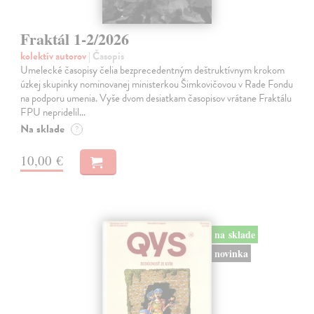
Fraktál 1-2/2026
kolektív autorov
| Časopis
Umelecké časopisy čelia bezprecedentným deštruktívnym krokom
úzkej skupinky nominovanej ministerkou Šimkovičovou v Rade Fondu
na podporu umenia. Vyše dvom desiatkam časopisov vrátane Fraktálu
FPU nepridelil…
Na sklade
?
10,00 €
na sklade
novinka