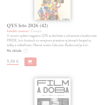
QYS leto 2026 (42)
kolektív autorov
| Časopis
V novom vydaní magazínu QYS sa dočítate o súčasnosti a budúcnosti
PRIDE, kvír životoch vo verejnom priestore aj témach bezpečia,
túžby a viditeľnosti. Hlavné motto čísla znie: Budúcnosť je kvír.
Na sklade
?
5,50 €