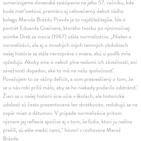
sumarizujeme slovenské zastúpenie na jeho 57. ročníku, kde
bude mať svetovú premiéru aj celovečerný debut nášho
kolegu Maroša Brázdu Pravda je to najdôležitejšie. Ide o
portrét Eduarda Grečnera, ktorého tvorbu po výnimočnej
snímke Drak sa vracia (1967) uťala normalizácia. „Nielen o
normalizácii, ale aj o mnohých iných temných obdobiach
našej histórie sa stále nerozpráva v miere, akú si podľa mňa
vyžadujú. Akoby sme si neboli plne vedomí ich závažnosti, ani
závažnosti dopadov, aké to má na našu spoločnosť.
Považujem to za vážny deficit, a som presvedčený o tom, že
sa u nás robí príliš málo, aby sa ho niekedy podarilo odstrániť.
Žiaci sa o našej histórii síce učia v školách, ale historické
udalosti sú často prezentované len skratkovito, redukujú sa na
zopár mien a dátumov. V prípade normalizácie pritom
význam jej reflexie spočíva aj v tom, že ľudia, ktorí ju reálne
prežili, sú ešte medzi nami,“ hovorí v rozhovore Maroš
Brázda.