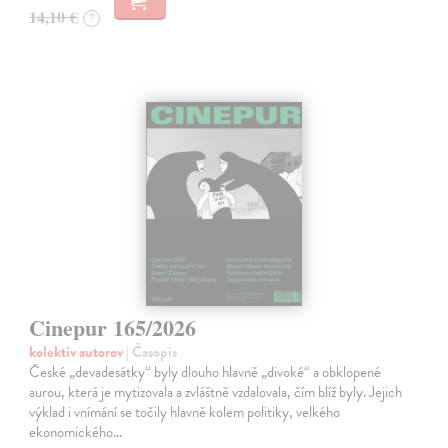
14,10 €
?
Cinepur 165/2026
kolektív autorov
| Časopis
České „devadesátky“ byly dlouho hlavně „divoké“ a obklopené
aurou, která je mytizovala a zvláštně vzdalovala, čím blíž byly. Jejich
výklad i vnímání se točily hlavně kolem politiky, velkého
ekonomického…