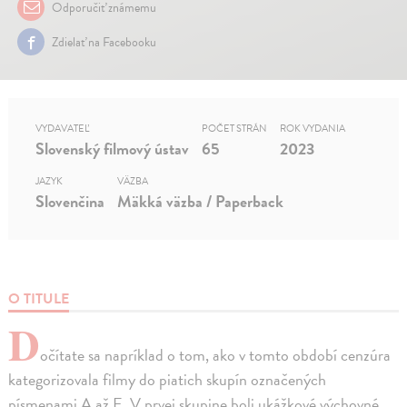
Odporučiť známemu
Zdielať na Facebooku
VYDAVATEĽ
POČET STRÁN
ROK VYDANIA
Slovenský filmový ústav
65
2023
JAZYK
VÄZBA
Slovenčina
Mäkká väzba / Paperback
O TITULE
D
očítate sa napríklad o tom, ako v tomto období cenzúra
kategorizovala filmy do piatich skupín označených
písmenami A až E. V prvej skupine boli ukážkové výchovné