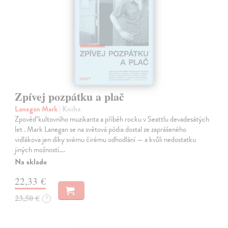
Zpívej pozpátku a plač
Lanegan Mark
| Kniha
Zpověď kultovního muzikanta a příběh rocku v Seattlu devadesátých
let . Mark Lanegan se na světová pódia dostal ze zaprášeného
vidlákova jen díky svému čirému odhodlání — a kvůli nedostatku
jiných možností.…
Na sklade
22,33 €
23,50 €
?