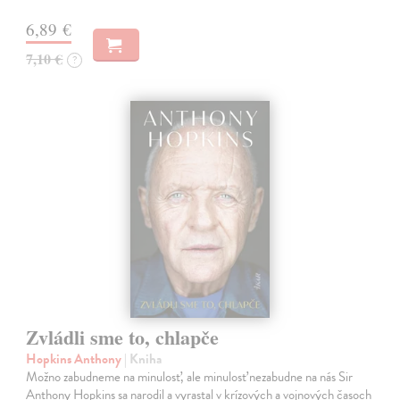
6,89 €
7,10 €
?
Zvládli sme to, chlapče
Hopkins Anthony
| Kniha
Možno zabudneme na minulosť, ale minulosť nezabudne na nás Sir
Anthony Hopkins sa narodil a vyrastal v krízových a vojnových časoch