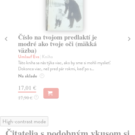
Číslo na tvojom predlaktí je
T
modré ako tvoje oči (mäkká
Be
väzba)
Po 
sko
Umlauf Eva
| Kniha
Na
Táto kniha sa nás týka viac, ako by sme si mohli myslieť.
Dokonca viac, než pred pár rokmi, keď po s...
19
Na sklade
?
20
17,01 €
17,90 €
?
High-contrast mode
Čitatelia s podobným vkusom si