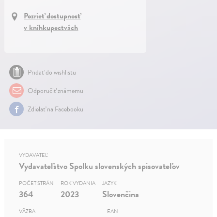
Pozrieť dostupnosť
v kníhkupectvách
Pridať do wishlistu
Odporučiť známemu
Zdielať na Facebooku
VYDAVATEĽ
Vydavateľstvo Spolku slovenských spisovateľov
POČET STRÁN
ROK VYDANIA
JAZYK
364
2023
Slovenčina
VÄZBA
EAN