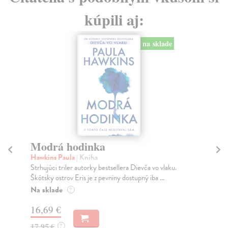
kúpili aj:
na sklade
Modrá hodinka
K
Hawkins Paula
| Kniha
Šul
Strhujúci triler autorky bestsellera Dievča vo vlaku.
Bás
Škótsky ostrov Eris je z pevniny dostupný iba ...
Do
30
Na sklade
?
5,
16,69 €
5,
17,95 €
?