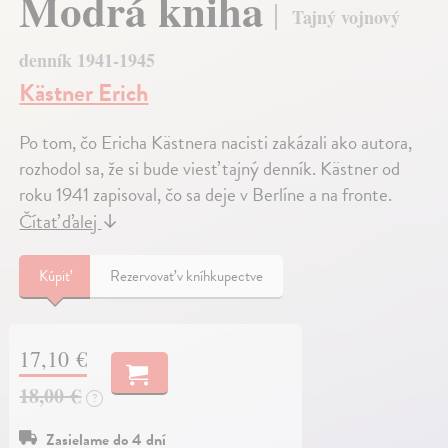
Modrá kniha
Tajný vojnový
denník 1941-1945
Kästner Erich
Po tom, čo Ericha Kästnera nacisti zakázali ako autora,
rozhodol sa, že si bude viesť tajný denník. Kästner od
roku 1941 zapisoval, čo sa deje v Berlíne a na fronte.
Čítať ďalej
↓
Kúpiť
Rezervovať v kníhkupectve
17,10 €
18,00 €
?
Zasielame do 4 dní