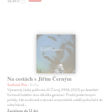
18,49 €
?
Na cestách s Jiřím Černým
Sedláček Petr
| Kniha
Významný český publicista Jiří Černý (1936-2023) po desetiletí
formoval hudební vkus několika generací. Proslul poslechovými
pořady, kde erudovaně a zároveň srozumitelně uváděl posluchače do
světa hlavně…
Zasielame do 12 dní