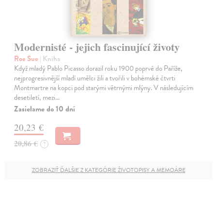
Modernisté - jejich fascinující životy
Roe Sue
| Kniha
Když mladý Pablo Picasso dorazil roku 1900 poprvé do Paříže,
nejprogresivnější mladí umělci žili a tvořili v bohémské čtvrti
Montmartre na kopci pod starými větrnými mlýny. V následujícím
desetiletí, mezi…
Zasielame do 10 dní
20,23 €
20,86 €
?
ZOBRAZIŤ ĎALŠIE Z KATEGÓRIE ŽIVOTOPISY A MEMOÁRE