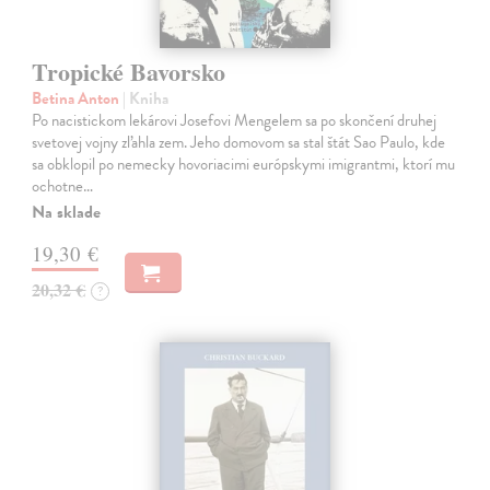
Tropické Bavorsko
Betina Anton
| Kniha
Po nacistickom lekárovi Josefovi Mengelem sa po skončení druhej
svetovej vojny zľahla zem. Jeho domovom sa stal štát Sao Paulo, kde
sa obklopil po nemecky hovoriacimi európskymi imigrantmi, ktorí mu
ochotne…
Na sklade
19,30 €
20,32 €
?