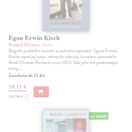
Egon Erwin Kisch
Buckard Christian
| Kniha
Biografii pražského novináře a „zuřivého reportéra“ Egona Erwina
Kische napsal její autor, německo-židovský žurnalista, spisovatel a
filmař Christian Buckard v roce 2023. Také jeho dvě předcházející
knihy,…
Zasielame do 12 dní
19,11 €
19,70 €
?
na sklade