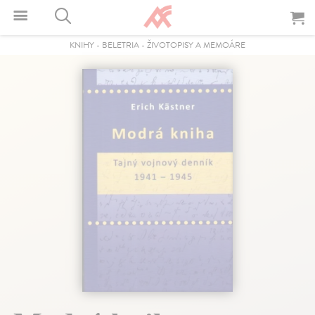
KNIHY
-
BELETRIA
-
ŽIVOTOPISY A MEMOÁRE