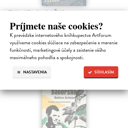
Táňa / Praha 3 / Žižkov
Zelbová Marie
| Kniha
Príjmete naše cookies?
Nikdy jsme nebyli úplně standardní žižkovská rodina. Vítejte v
mámině bytě 4. kategorie, který byl všem otevřen dokořán.
K prevádzke internetového kníhkupectva Artforum
Na sklade
využívame cookies slúžiace na zabezpečenie a meranie
12,92 €
funkčnosti, marketingové účely a zaistenie vášho
maximálneho pohodlia a spokojnosti.
13,60 €
?
NASTAVENIA
SÚHLASÍM
na sklade