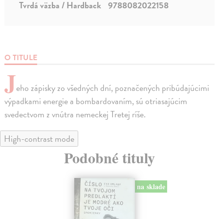
Tvrdá väzba / Hardback
9788082022158
O TITULE
J
eho zápisky zo všedných dní, poznačených pribúdajúcimi
výpadkami energie a bombardovaním, sú otriasajúcim
svedectvom z vnútra nemeckej Tretej ríše.
High-contrast mode
Podobné tituly
na sklade