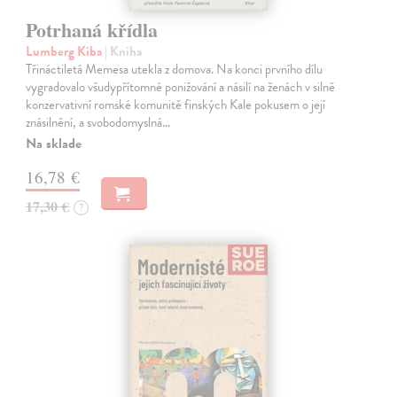
Potrhaná křídla
Lumberg Kiba
| Kniha
Třináctiletá Memesa utekla z domova. Na konci prvního dílu
vygradovalo všudypřítomné ponižování a násilí na ženách v silně
konzervativní romské komunitě finských Kale pokusem o její
znásilnění, a svobodomyslná…
Na sklade
16,78 €
17,30 €
?