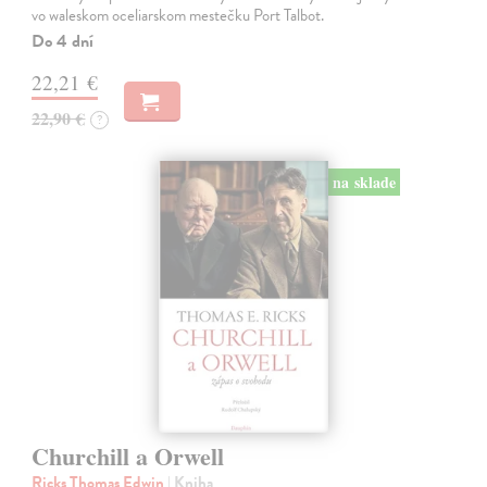
vo waleskom oceliarskom mestečku Port Talbot.
Do 4 dní
22,21 €
22,90 €
?
na sklade
Churchill a Orwell
Ricks Thomas Edwin
| Kniha