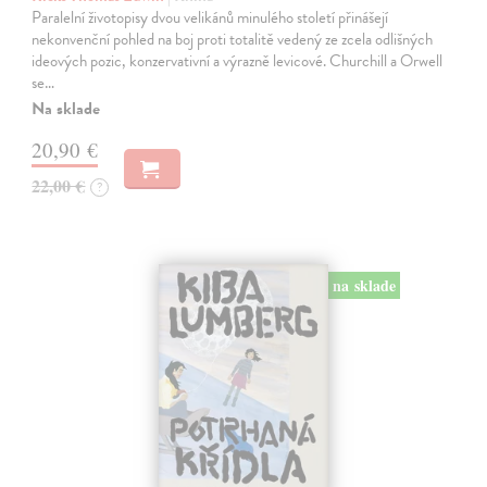
Paralelní životopisy dvou velikánů minulého století přinášejí
nekonvenční pohled na boj proti totalitě vedený ze zcela odlišných
ideových pozic, konzervativní a výrazně levicové. Churchill a Orwell
se…
Na sklade
20,90 €
22,00 €
?
na sklade