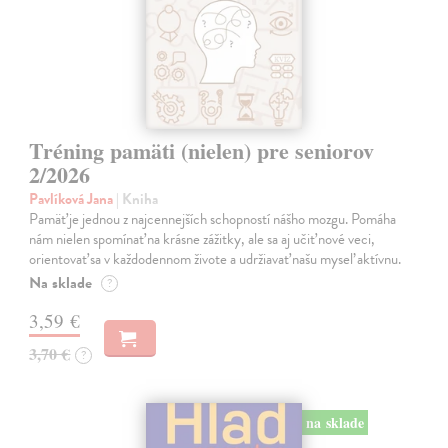
Tréning pamäti (nielen) pre seniorov
2/2026
Pavlíková Jana
| Kniha
Pamäť je jednou z najcennejších schopností nášho mozgu. Pomáha
nám nielen spomínať na krásne zážitky, ale sa aj učiť nové veci,
orientovať sa v každodennom živote a udržiavať našu myseľ aktívnu.
Na sklade
?
3,59 €
3,70 €
?
na sklade