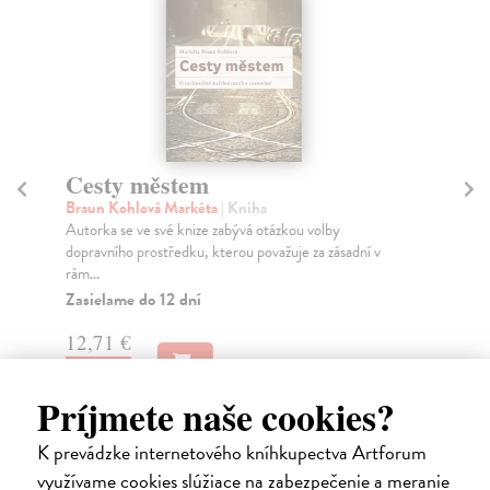
Cesty městem
C
p
Braun Kohlová Markéta
| Kniha
Autorka se ve své knize zabývá otázkou volby
Ří
dopravního prostředku, kterou považuje za zásadní v
Ces
rám...
sta
Zasielame do 12 dní
Do
12,71 €
27
13,10 €
?
28
Príjmete naše cookies?
K prevádzke internetového kníhkupectva Artforum
využívame cookies slúžiace na zabezpečenie a meranie