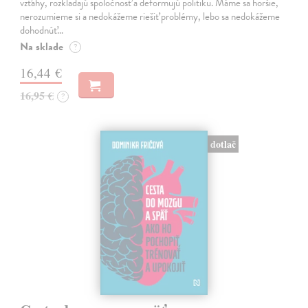
vzťahy, rozkladajú spoločnosť a deformujú politiku. Máme sa horšie,
nerozumieme si a nedokážeme riešiť problémy, lebo sa nedokážeme
dohodnúť…
Na sklade
?
16,44 €
16,95 €
?
dotlač