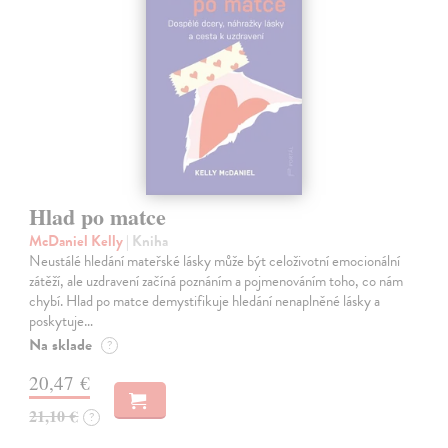
Hlad po matce
McDaniel Kelly
| Kniha
Neustálé hledání mateřské lásky může být celoživotní emocionální
zátěží, ale uzdravení začíná poznáním a pojmenováním toho, co nám
chybí. Hlad po matce demystifikuje hledání nenaplněné lásky a
poskytuje…
Na sklade
?
20,47 €
21,10 €
?