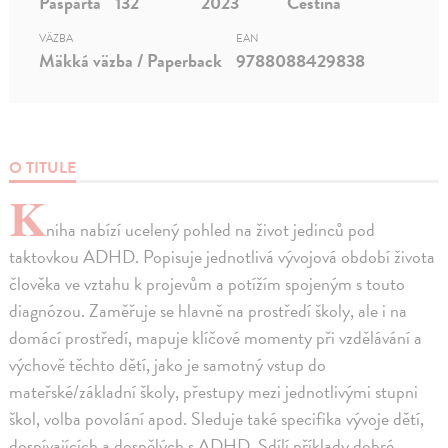
Pasparta
132
2023
Čeština
VÄZBA
EAN
Mäkká väzba / Paperback
9788088429838
O TITULE
K
niha nabízí ucelený pohled na život jedinců pod
taktovkou ADHD. Popisuje jednotlivá vývojová období života
člověka ve vztahu k projevům a potížím spojeným s touto
diagnózou. Zaměřuje se hlavně na prostředí školy, ale i na
domácí prostředí, mapuje klíčové momenty při vzdělávání a
výchově těchto dětí, jako je samotný vstup do
mateřské/základní školy, přestupy mezi jednotlivými stupni
škol, volba povolání apod. Sleduje také specifika vývoje dětí,
dospívajících a dospělých s ADHD. Sdílí příklady dobré