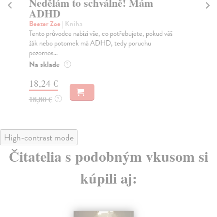
Nedělám to schválně! Mám
J
ADHD
Mc
Mát
Beezer Zoe
| Kniha
nev
Tento průvodce nabízí vše, co potřebujete, pokud váš
žák nebo potomek má ADHD, tedy poruchu
Do
pozornos...
19
Na sklade
?
20
18,24 €
18,80 €
?
High-contrast mode
Čitatelia s podobným vkusom si
kúpili aj: