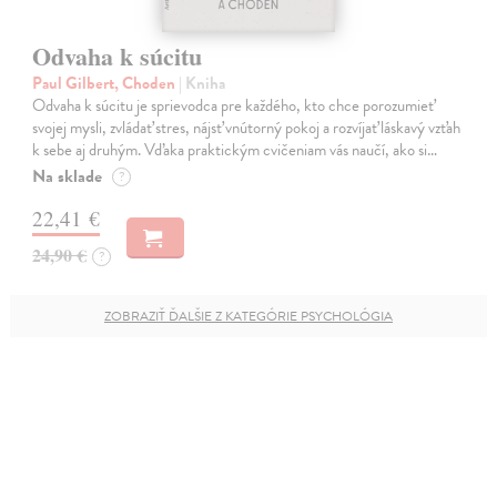
Odvaha k súcitu
Paul Gilbert, Choden
| Kniha
Odvaha k súcitu je sprievodca pre každého, kto chce porozumieť
svojej mysli, zvládať stres, nájsť vnútorný pokoj a rozvíjať láskavý vzťah
k sebe aj druhým. Vďaka praktickým cvičeniam vás naučí, ako si…
Na sklade
?
22,41 €
24,90 €
?
ZOBRAZIŤ ĎALŠIE Z KATEGÓRIE PSYCHOLÓGIA