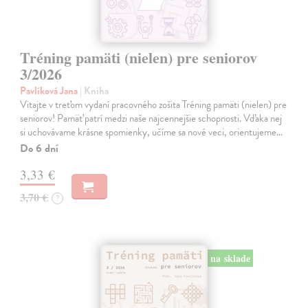
Tréning pamäti (nielen) pre seniorov
3/2026
Pavlíková Jana
| Kniha
Vitajte v treťom vydaní pracovného zošita Tréning pamäti (nielen) pre
seniorov! Pamäť patrí medzi naše najcennejšie schopnosti. Vďaka nej
si uchovávame krásne spomienky, učíme sa nové veci, orientujeme…
Do 6 dní
3,33 €
3,70 €
?
na sklade