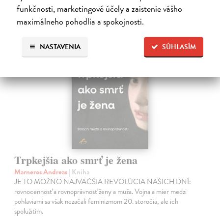
Ďalšie z kategórie psychológia
funkčnosti, marketingové účely a zaistenie vášho
maximálneho pohodlia a spokojnosti.
NASTAVENIA
SÚHLASÍM
Trpkejšia ako smrť je žena
Marneros Andreas
| Kniha
JE TO MOŽNO NAJVÄČŠIA REVOLÚCIA NAŠICH DNÍ:
rovnocennosť a rovnoprávnosť ženy a muža. Vojna a mier medzi
pohlaviami sa však nezačali feminizmom 20. storočia, ale ich
spolužitím.