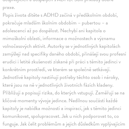
praxe.
Popis života dítěte s ADHD začíná v předškolním období,
pokračuje mladším školním obdobím – pubertou – a
adolescencí až po dospělost. Nechybí ani kapitola o
mimoškolní oblasti, informace o možnostech a významu
volnočasových aktivit. Autorky se v jednotlivých kapitolách
zamýšlejí nad specifiky daného období, přinášejí svou profesní
erudici i letité zkušenosti získané při práci s těmito jedinci v
konkrétním prostředí, ve kterém se společně setkávají.
Jednotlivé kapitoly nastiňují potřeby těchto osob i nároky,
které jsou na ně v jednotlivých životních fázích kladeny.
Přibližují a popisují rizika, do kterých vstupují. Zaměřují se na
klíčové momenty vývoje jedince. Nedílnou součástí každé
kapitoly je nabídka možností a inspirací, jak s těmito jedinci
komunikovat, spolupracovat. Jak u nich podporovat to, co
funguje. Jak čelit problémům a jejich důsledkům vyplývajícím