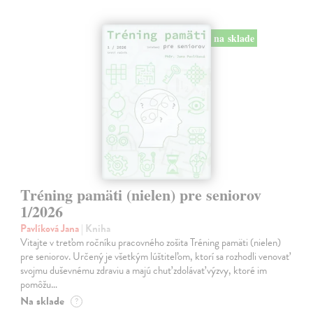
na sklade
Tréning pamäti (nielen) pre seniorov
1/2026
Pavlíková Jana
| Kniha
Vitajte v treťom ročníku pracovného zošita Tréning pamäti (nielen)
pre seniorov. Určený je všetkým lúštiteľom, ktorí sa rozhodli venovať
svojmu duševnému zdraviu a majú chuť zdolávať výzvy, ktoré im
pomôžu…
Na sklade
?