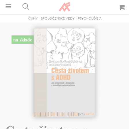
KNIHY
-
SPOLOČENSKÉ VEDY
-
PSYCHOLÓGIA
na sklade