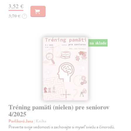
3,52 €
3,70 €
?
na sklade
Tréning pamäti (nielen) pre seniorov
4/2025
Pavlíková Jana
| Kniha
Preverte svoje vedomosti a zachovajte si myseľ sviežu a činorodú.