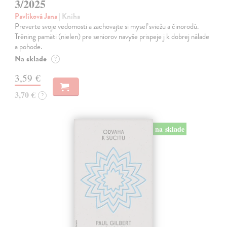
3/2025
Pavlíková Jana
| Kniha
Preverte svoje vedomosti a zachovajte si myseľ sviežu a činorodú.
Tréning pamäti (nielen) pre seniorov navyše prispeje j k dobrej nálade
a pohode.
Na sklade
?
3,59 €
3,70 €
?
na sklade