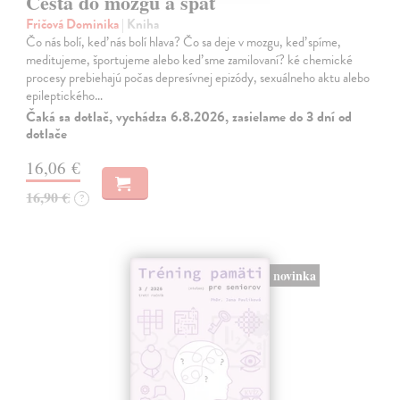
Cesta do mozgu a späť
Fričová Dominika
| Kniha
Čo nás bolí, keď nás bolí hlava? Čo sa deje v mozgu, keď spíme,
meditujeme, športujeme alebo keď sme zamilovaní? ké chemické
procesy prebiehajú počas depresívnej epizódy, sexuálneho aktu alebo
epileptického…
Čaká sa dotlač, vychádza 6.8.2026, zasielame do 3 dní od
dotlače
16,06 €
16,90 €
?
novinka