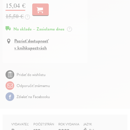
15,04 €
15,50 €
?
Na sklade – Zasielame dnes
?
Pozrieť dostupnosť
v kníhkupectvách
Pridať do wishlistu
Odporučiť známemu
Zdielať na Facebooku
VYDAVATEĽ
POČET STRÁN
ROK VYDANIA
JAZYK