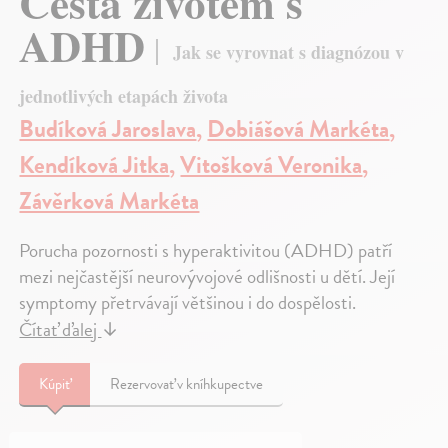
Cesta životem s
ADHD
Jak se vyrovnat s diagnózou v
jednotlivých etapách života
Budíková Jaroslava
,
Dobiášová Markéta
,
Kendíková Jitka
,
Vitošková Veronika
,
Závěrková Markéta
Porucha pozornosti s hyperaktivitou (ADHD) patří
mezi nejčastější neurovývojové odlišnosti u dětí. Její
symptomy přetrvávají většinou i do dospělosti.
Čítať ďalej
↓
Kúpiť
Rezervovať v kníhkupectve