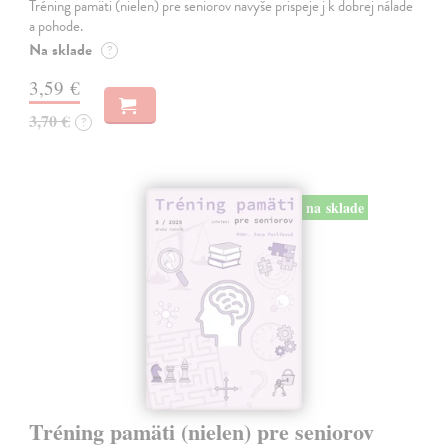
Tréning pamäti (nielen) pre seniorov navyše prispeje j k dobrej nálade
a pohode.
Na sklade
?
3,59 €
3,70 €
?
na sklade
Tréning pamäti (nielen) pre seniorov