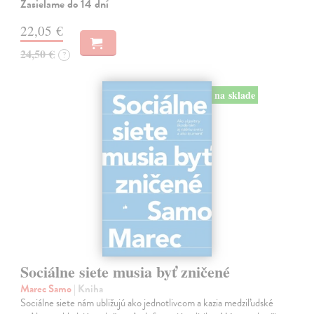
Zasielame do 14 dní
22,05 €
24,50 €
?
na sklade
Sociálne siete musia byť zničené
Marec Samo
| Kniha
Sociálne siete nám ubližujú ako jednotlivcom a kazia medziľudské