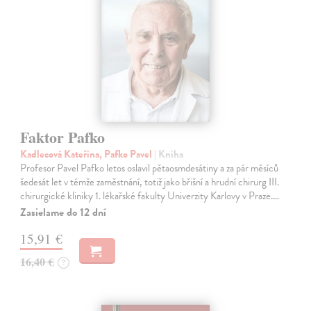
Faktor Pafko
Kadlecová Kateřina, Pafko Pavel
| Kniha
Profesor Pavel Pafko letos oslavil pětaosmdesátiny a za pár měsíců
šedesát let v témže zaměstnání, totiž jako břišní a hrudní chirurg III.
chirurgické kliniky 1. lékařské fakulty Univerzity Karlovy v Praze.…
Zasielame do 12 dní
15,91 €
16,40 €
?