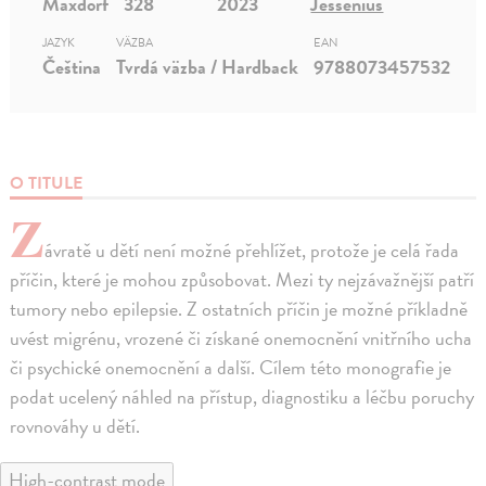
Maxdorf
328
2023
Jessenius
JAZYK
VÄZBA
EAN
Čeština
Tvrdá väzba / Hardback
9788073457532
O TITULE
Z
ávratě u dětí není možné přehlížet, protože je celá řada
příčin, které je mohou způsobovat. Mezi ty nejzávažnější patří
tumory nebo epilepsie. Z ostatních příčin je možné příkladně
uvést migrénu, vrozené či získané onemocnění vnitřního ucha
či psychické onemocnění a další. Cílem této monografie je
podat ucelený náhled na přístup, diagnostiku a léčbu poruchy
rovnováhy u dětí.
High-contrast mode