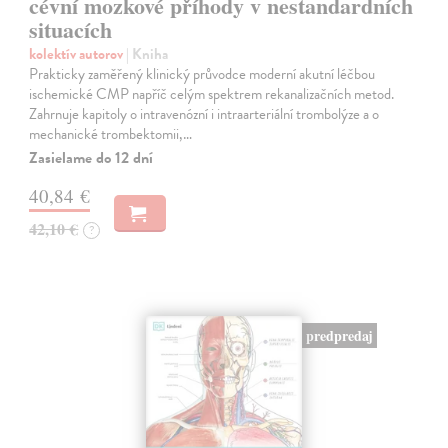
cévní mozkové příhody v nestandardních
situacích
kolektív autorov
| Kniha
Prakticky zaměřený klinický průvodce moderní akutní léčbou
ischemické CMP napříč celým spektrem rekanalizačních metod.
Zahrnuje kapitoly o intravenózní i intraarteriální trombolýze a o
mechanické trombektomii,…
Zasielame do 12 dní
40,84 €
42,10 €
?
predpredaj