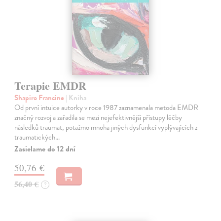
Terapie EMDR
Shapiro Francine
| Kniha
Od první intuice autorky v roce 1987 zaznamenala metoda EMDR
značný rozvoj a zařadila se mezi nejefektivnější přístupy léčby
následků traumat, potažmo mnoha jiných dysfunkcí vyplývajících z
traumatických…
Zasielame do 12 dní
50,76 €
56,40 €
?