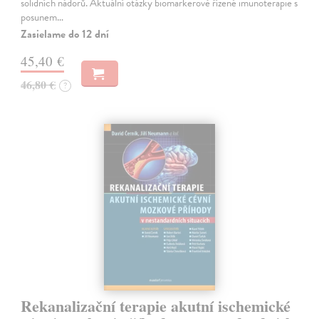
solidních nádorů. Aktuální otázky biomarkerově řízené imunoterapie s
posunem…
Zasielame do 12 dní
45,40 €
46,80 €
?
Rekanalizační terapie akutní ischemické