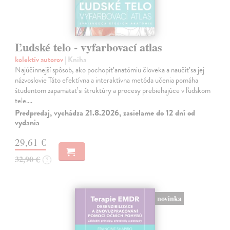
Ľudské telo - vyfarbovací atlas
kolektív autorov
| Kniha
Najúčinnejší spôsob, ako pochopiť anatómiu človeka a naučiť sa jej
názvoslovie Táto efektívna a interaktívna metóda učenia pomáha
študentom zapamätať si štruktúry a procesy prebiehajúce v ľudskom
tele.…
Predpredaj, vychádza 21.8.2026, zasielame do 12 dní od
vydania
29,61 €
32,90 €
?
novinka