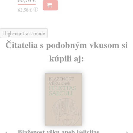
62,58 €
?
High-contrast mode
Čitatelia s podobným vkusom si
kúpili aj:
Blaženost věku aneb Felicitas
P