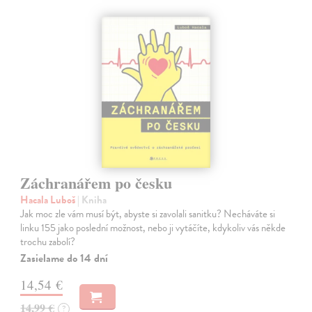
Záchranářem po česku
Hacala Luboš
| Kniha
Jak moc zle vám musí být, abyste si zavolali sanitku? Necháváte si
linku 155 jako poslední možnost, nebo ji vytáčíte, kdykoliv vás někde
trochu zabolí?
Zasielame do 14 dní
14,54 €
14,99 €
?