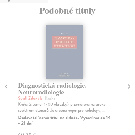
Podobné tituly
Diagnostická radiologie.
Pr
Neuroradiologie
Še
Cíl
Seidl Zdeněk
| Kniha
uče
Kniha (s téměř 1700 obrázky) je zaměřená na široké
spektrum čtenářů. Je určena nejen pro radiology, ...
Za
Dodávateľ nemá titul na sklade. Vybavíme do 14
56
- 21 dní
58
60,70 €