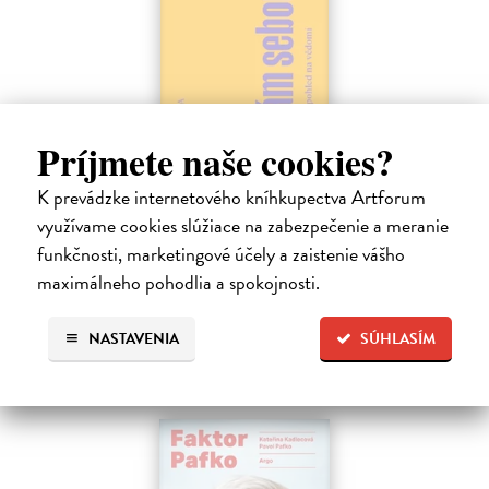
Príjmete naše cookies?
Sám sebou
K prevádzke internetového kníhkupectva Artforum
Seth Anil
| Kniha
Být sám sebou není tak jednoduché, jak se zdá. V mozku každého z
využívame cookies slúžiace na zabezpečenie a meranie
nás pracují společně miliardy neuronů a vytvářejí naše vědomé
funkčnosti, marketingové účely a zaistenie vášho
zkušenosti.
maximálneho pohodlia a spokojnosti.
Na sklade
?
21,47 €
NASTAVENIA
SÚHLASÍM
22,60 €
?