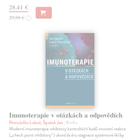
28,41 €
29,90 €
?
Imunoterapie v otázkách a odpovědích
Petruželka Luboš, Špaček Jan
| Kniha
Moderní imunoterapie inhibitory kontrolních bodů imunitní reakce
(„check point inhibitory“) ukončila éru stagnace systémové léčby