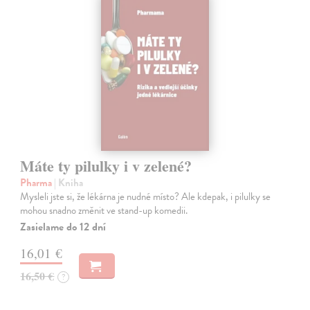
Máte ty pilulky i v zelené?
Pharma
| Kniha
Mysleli jste si, že lékárna je nudné místo? Ale kdepak, i pilulky se
mohou snadno změnit ve stand-up komedii.
Zasielame do 12 dní
16,01 €
16,50 €
?