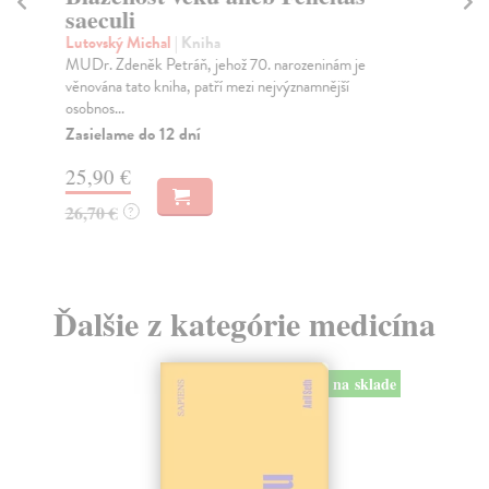
saeculi
An
Mon
Lutovský Michal
| Kniha
asi
MUDr. Zdeněk Petráň, jehož 70. narozeninám je
věnována tato kniha, patří mezi nejvýznamnější
Za
osobnos...
16
Zasielame do 12 dní
16
25,90 €
26,70 €
?
Ďalšie z kategórie medicína
na sklade