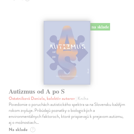
na sklade
Autizmus od A po S
Ostatníková Daniela, kolektív autorov
| Kniha
Povedomie o poruchách autistického spektra sa na Slovensku každým
rokom zvyšuje. Pribúdajú poznatky o biologických a
environmentálnych faktoroch, ktoré prispievajú k prejavom autizmu,
aj o možnostiach…
Na sklade
?