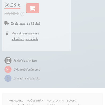
36,28 €
37,40 €
?
Zasielame do 12 dní
Pozrieť dostupnosť
v kníhkupectvách
Pridať do wishlistu
Odporučiť známemu
Zdielať na Facebooku
VYDAVATEĽ
POČET STRÁN
ROK VYDANIA
EDÍCIA