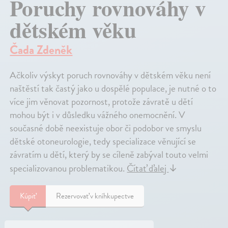
Poruchy rovnováhy v
dětském věku
Čada Zdeněk
Ačkoliv výskyt poruch rovnováhy v dětském věku není
naštěstí tak častý jako u dospělé populace, je nutné o to
více jim věnovat pozornost, protože závratě u dětí
mohou být i v důsledku vážného onemocnění. V
současné době neexistuje obor či podobor ve smyslu
dětské otoneurologie, tedy specializace věnující se
závratím u dětí, který by se cíleně zabýval touto velmi
specializovanou problematikou.
Čítať ďalej
↓
Kúpiť
Rezervovať v kníhkupectve