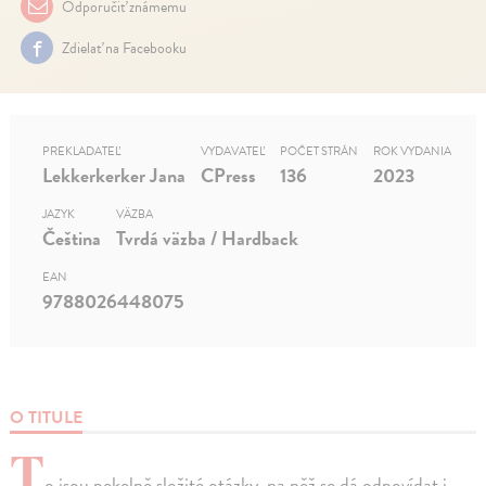
Odporučiť známemu
Zdielať na Facebooku
PREKLADATEĽ
VYDAVATEĽ
POČET STRÁN
ROK VYDANIA
Lekkerkerker Jana
CPress
136
2023
JAZYK
VÄZBA
Čeština
Tvrdá väzba / Hardback
EAN
9788026448075
O TITULE
T
o jsou pekelně složité otázky, na něž se dá odpovídat i