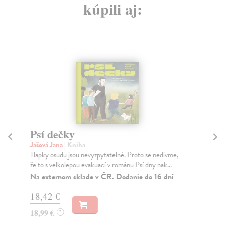
kúpili aj:
Psí dečky
Hr
Jašová Jana
| Kniha
Is
Tlapky osudu jsou nevyzpytatelné. Proto se nedivme,
Kaž
že to s velkolepou evakuací v románu Psí dny nak...
Pro
Na externom sklade v ČR. Dodanie do 16 dní
Za
18,42 €
15
18,99 €
16
?