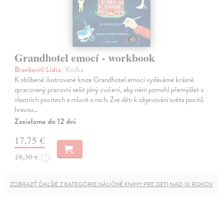
Grandhotel emocí - workbook
Branković Lidia
| Kniha
K oblíbené ilustrované knize Grandhotel emocí vydáváme krásně
zpracovaný pracovní sešit plný cvičení, aby nám pomohl přemýšlet o
vlastních pocitech a mluvit o nich. Zve děti k objevování světa pocitů
hravou…
Zasielame do 12 dní
17,75 €
18,30 €
?
ZOBRAZIŤ ĎALŠIE Z KATEGÓRIE NÁUČNÉ KNIHY PRE DETI NAD 10 ROKOV