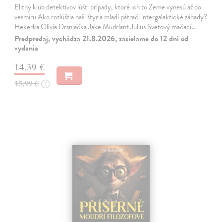
Elitný klub detektívov lúšti prípady, ktoré ich zo Zeme vynesú až do
vesmíru Ako rozlúštia naši štyria mladí pátrači intergalaktické záhady?
Hekerka Olivia Drsniačka Jake Mudrlant Julius Svetový mačací…
Predpredaj, vychádza 21.8.2026, zasielame do 12 dní od
vydania
14,39 €
15,99 €
?