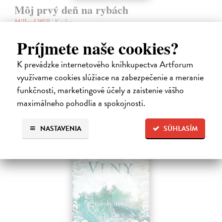
Môj prvý deň na rybách
Millard Will
| Kniha
V bohato ilustrovanej príručke nájdu mladí záujemcovia všetky
Príjmete naše cookies?
dôležité informácie, ktoré budú potrebovať, kým sa vydajú na svoju
prvú rybačku. Autor knihy Will Millard, skúsený rybár, cestovateľ a
moderátor…
K prevádzke internetového kníhkupectva Artforum
Na sklade
?
využívame cookies slúžiace na zabezpečenie a meranie
funkčnosti, marketingové účely a zaistenie vášho
13,90 €
maximálneho pohodlia a spokojnosti.
14,95 €
?
NASTAVENIA
SÚHLASÍM