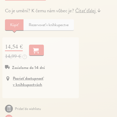
Co je umění? K čemu nám vůbec je?
Čítať ďalej
↓
Kúpiť
Rezervovať v kníhkupectve
14,54 €
14,99 €
?
Zasielame do 14 dní
Pozrieť dostupnosť
v kníhkupectvách
Pridať do wishlistu