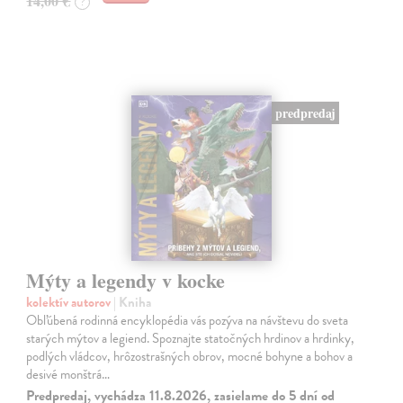
14,00 €
?
predpredaj
Mýty a legendy v kocke
kolektív autorov
| Kniha
Obľúbená rodinná encyklopédia vás pozýva na návštevu do sveta
starých mýtov a legiend. Spoznajte statočných hrdinov a hrdinky,
podlých vládcov, hrôzostrašných obrov, mocné bohyne a bohov a
desivé monštrá…
Predpredaj, vychádza 11.8.2026, zasielame do 5 dní od