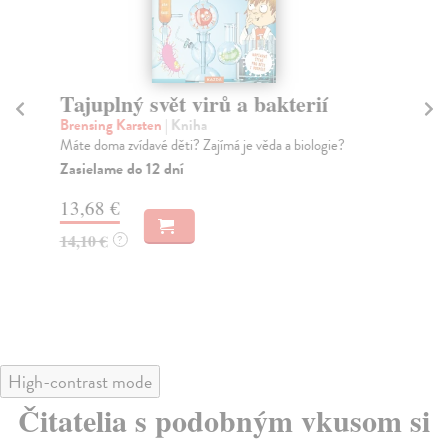
Tajuplný svět virů a bakterií
M
p
Brensing Karsten
| Kniha
Máte doma zvídavé děti? Zajímá je věda a biologie?
kol
Tát
Zasielame do 12 dní
fan
13,68 €
zom
Na
14,10 €
?
19
19
High-contrast mode
Čitatelia s podobným vkusom si