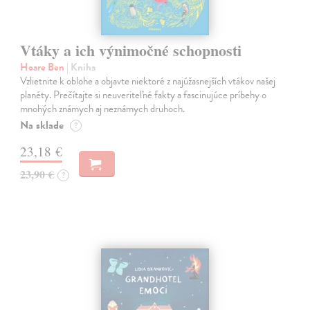
Vtáky a ich výnimočné schopnosti
Hoare Ben
| Kniha
Vzlietnite k oblohe a objavte niektoré z najúžasnejších vtákov našej
planéty. Prečítajte si neuveriteľné fakty a fascinujúce príbehy o
mnohých známych aj neznámych druhoch.
Na sklade
?
23,18 €
23,90 €
?