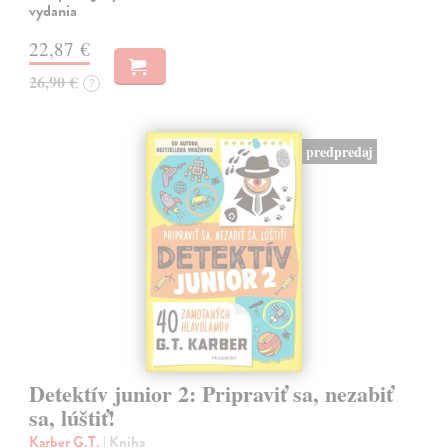
vydania
22,87 €
26,90 €
?
predpredaj
Detektív junior 2: Pripraviť sa, nezabiť
sa, lúštiť!
Karber G.T.
| Kniha