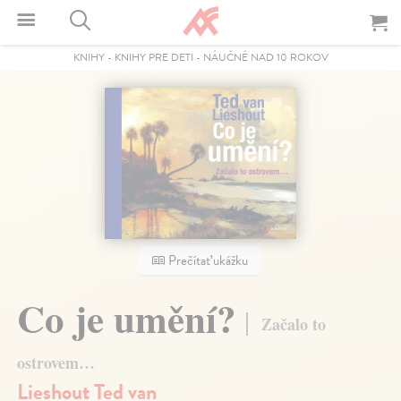
KNIHY
-
KNIHY PRE DETI
-
NÁUČNÉ NAD 10 ROKOV
Prečítať ukážku
Co je umění?
Začalo to
ostrovem…
Lieshout Ted van