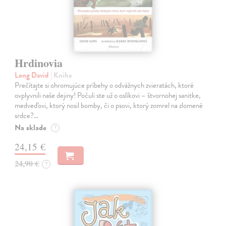
Hrdinovia
Long David
| Kniha
Prečítajte si ohromujúce príbehy o odvážnych zvieratách, ktoré
ovplyvnili naše dejiny! Počuli ste už o oslíkovi – štvornohej sanitke,
medveďovi, ktorý nosil bomby, či o psovi, ktorý zomrel na zlomené
srdce?…
Na sklade
?
24,15 €
24,90 €
?