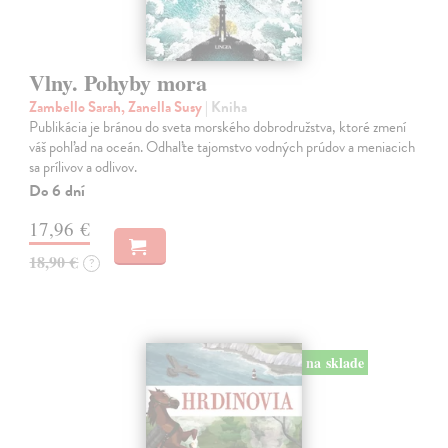
Vlny. Pohyby mora
Zambello Sarah, Zanella Susy
| Kniha
Publikácia je bránou do sveta morského dobrodružstva, ktoré zmení
váš pohľad na oceán. Odhaľte tajomstvo vodných prúdov a meniacich
sa prílivov a odlivov.
Do 6 dní
17,96 €
18,90 €
?
na sklade