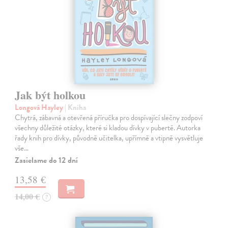
Jak být holkou
Longová Hayley
| Kniha
Chytrá, zábavná a otevřená příručka pro dospívající slečny zodpoví
všechny důležité otázky, které si kladou dívky v pubertě. Autorka
řady knih pro dívky, původně učitelka, upřímně a vtipně vysvětluje
vše…
Zasielame do 12 dní
13,58 €
14,00 €
?