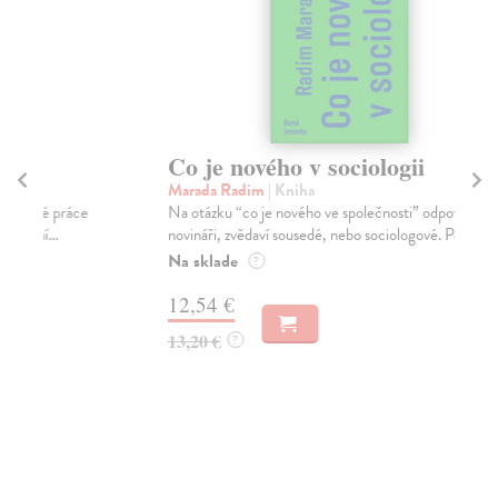
Co je nového v sociologii
D
Marada Radim
| Kniha
We
Na otázku “co je nového ve společnosti” odpovídají
Sbí
novináři, zvědaví sousedé, nebo sociologové. Posl...
blí
Na sklade
Za
?
12,54 €
11
13,20 €
11
?