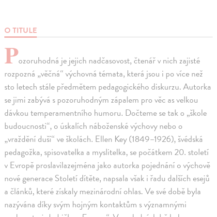
O TITULE
P
ozoruhodná je jejich nadčasovost, čtenář v nich zajisté
rozpozná „věčná“ výchovná témata, která jsou i po více než
sto letech stále předmětem pedagogického diskurzu. Autorka
se jimi zabývá s pozoruhodným zápalem pro věc as velkou
dávkou temperamentního humoru. Dočteme se tak o „škole
budoucnosti“, o úskalích náboženské výchovy nebo o
„vraždění duší“ ve školách. Ellen Key (1849–1926), švédská
pedagožka, spisovatelka a myslitelka, se počátkem 20. století
v Evropě proslavilazejména jako autorka pojednání o výchově
nové generace Století dítěte, napsala však i řadu dalších esejů
a článků, které získaly mezinárodní ohlas. Ve své době byla
nazývána díky svým hojným kontaktům s významnými