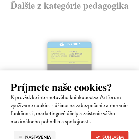
Ďalšie z kategórie pedagogika
E-KNIHA
Príjmete naše cookies?
K prevádzke internetového kníhkupectva Artforum
využívame cookies slúžiace na zabezpečenie a meranie
funkčnosti, marketingové účely a zaistenie vášho
Tvorba jako způsob poznávání
maximálneho pohodlia a spokojnosti.
Chrz Vladimír, Slavik Jan, Štech Stanislav
| Elektronická kniha
Tvorba anebo tvořivost, založená na myšlence osvobození a rozvíjení
lidské přirozenosti, patřila k velkým tématům modernistické
NASTAVENIA
SÚHLASÍM