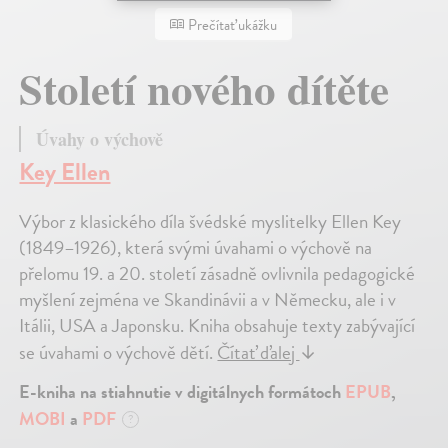
Prečítať ukážku
Století nového dítěte
Úvahy o výchově
Key Ellen
Výbor z klasického díla švédské myslitelky Ellen Key
(1849–1926), která svými úvahami o výchově na
přelomu 19. a 20. století zásadně ovlivnila pedagogické
myšlení zejména ve Skandinávii a v Německu, ale i v
Itálii, USA a Japonsku. Kniha obsahuje texty zabývající
se úvahami o výchově dětí.
Čítať ďalej
↓
E-kniha na stiahnutie v digitálnych formátoch
EPUB
,
MOBI
a
PDF
?