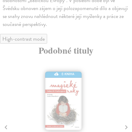
osobnostmi „babičkou Evropy“. V poslední době byl ve
Švédsku obnoven zájem o její polozapomenuté dílo a objevují
se snahy znovu nahlédnout některé její myšlenky a práce ze
současné perspektivy.
High-contrast mode
Podobné tituly
E-KNIHA