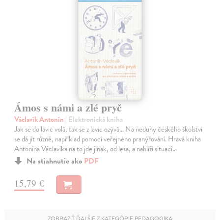
Ámos s námi a zlé pryč
Václavík Antonín
| Elektronická kniha
Jak se do lavic volá, tak se z lavic ozývá… Na neduhy českého školství
se dá jít různě, například pomocí veřejného pranýřování. Hravá kniha
Antonína Václavíka na to jde jinak, od lesa, a nahlíží situaci…
Na stiahnutie ako
PDF
15,79 €
ZOBRAZIŤ ĎALŠIE Z KATEGÓRIE PEDAGOGIKA