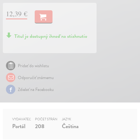
12,39 €
Titul je dostupný ihneď na stiahnutie
Pridať do wishlistu
Odporučiť známemu
Zdielať na Facebooku
VYDAVATEĽ
POČET STRÁN
JAZYK
Portál
208
Čeština