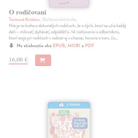
O rodičovaní
Tormová Kristína
| Elektronická kniha
Nie je to kniha o dokonalých rodičoch. Je o tých, ktorí sa učia každý
deň – milovať, zlyhávať, odpúšťať si. 14 rozhovorov s odborníkmi,
ktorí stoja pri rodičoch v radosti aj v chaose, hovoria o tom, čo…
Na stiahnutie ako
EPUB
,
MOBI
a
PDF
16,00 €
E-KNIHA