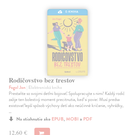
E-KNIHA
Rodičovstvo bez trestov
Fogel Jon
| Elektronická kniha
Prestaňte so svojimi deťmi bojovať. Spolupracujte s nimi! Každý rodič
zažije ten bolestivý moment precitnutia, keď si povie: Musí predsa
existovať lepší spôsob výchovy detí ako neúčinné kričanie, vyhrážky,
…
Na stiahnutie ako
EPUB
,
MOBI
a
PDF
12,60 €