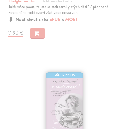
Hodgkinson Tom
| Elektronická kniha
Také máte pocit, že jste se stali otroky svých dětí? Z přehnaně
zaníceného rodičovství však vede cesta ven.
Na stiahnutie ako
EPUB
a
MOBI
7,90 €
E-KNIHA