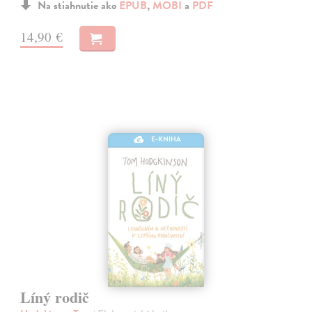
Na stiahnutie ako
EPUB
,
MOBI
a
PDF
14,90 €
E-KNIHA
Líný rodič