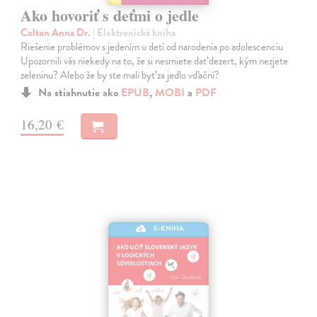
Ako hovoriť s deťmi o jedle
Colton Anna Dr.
| Elektronická kniha
Riešenie problémov s jedením u detí od narodenia po adolescenciu
Upozornili vás niekedy na to, že si nesmiete dať dezert, kým nezjete
zeleninu? Alebo že by ste mali byť za jedlo vďační?
Na stiahnutie ako
EPUB
,
MOBI
a
PDF
16,20 €
E-KNIHA