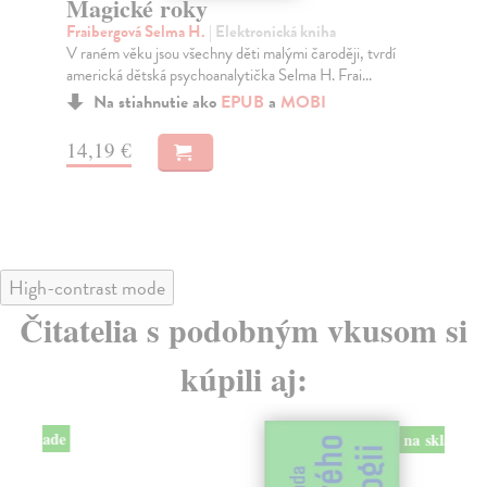
Magické roky
D
v
Fraibergová Selma H.
| Elektronická kniha
V raném věku jsou všechny děti malými čaroději, tvrdí
Šm
americká dětská psychoanalytička Selma H. Frai...
Pub
vzd
Na stiahnutie ako
EPUB
a
MOBI
14,19 €
11
High-contrast mode
Čitatelia s podobným vkusom si
kúpili aj:
na sklade