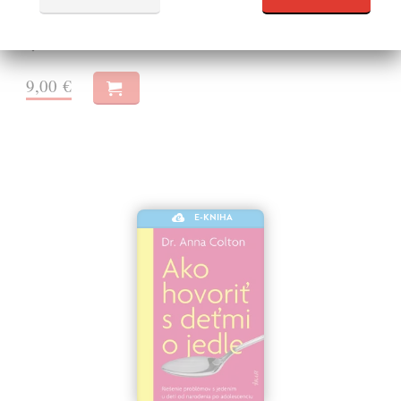
psychologie i pedagogiky a zájem o ni setrvává i v dnešním školském
diskurzu.…
Na stiahnutie ako
PDF
9,00 €
E-KNIHA