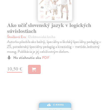
Ako učiť slovenský jazyk v logických
súvislostiach
Štočková Eva
| Elektronická kniha
Autorka pôsobila ako bežný, špeciálny a školský špeciálny pedagóg v
ZŠ, poradenský špeciálny pedagóg a kineziológ – metóda Jednotný
mozog. Publikácia je jej celoživotným dielom.
Na stiahnutie ako
PDF
10,50 €
E-KNIHA