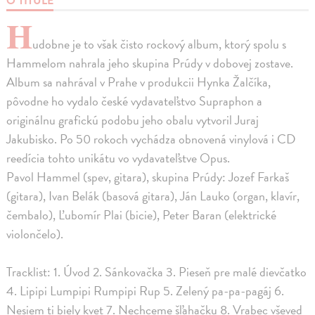
O TITULE
H
udobne je to však čisto rockový album, ktorý spolu s
Hammelom nahrala jeho skupina Prúdy v dobovej zostave.
Album sa nahrával v Prahe v produkcii Hynka Žalčíka,
pôvodne ho vydalo české vydavateľstvo Supraphon a
originálnu grafickú podobu jeho obalu vytvoril Juraj
Jakubisko. Po 50 rokoch vychádza obnovená vinylová i CD
reedícia tohto unikátu vo vydavateľstve Opus.
Pavol Hammel (spev, gitara), skupina Prúdy: Jozef Farkaš
(gitara), Ivan Belák (basová gitara), Ján Lauko (organ, klavír,
čembalo), Ľubomír Plai (bicie), Peter Baran (elektrické
violončelo).
Tracklist: 1. Úvod 2. Sánkovačka 3. Pieseň pre malé dievčatko
4. Lipipi Lumpipi Rumpipi Rup 5. Zelený pa-pa-pagáj 6.
Nesiem ti biely kvet 7. Nechceme šľahačku 8. Vrabec vševed