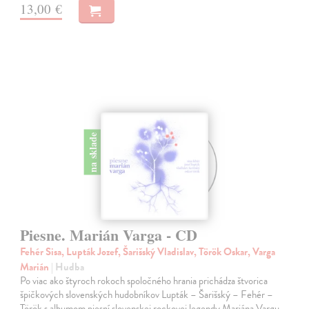
13,00 €
na sklade
Piesne. Marián Varga - CD
Fehér Sisa, Lupták Jozef, Šarišský Vladislav, Török Oskar, Varga
Marián
| Hudba
Po viac ako štyroch rokoch spoločného hrania prichádza štvorica
špičkových slovenských hudobníkov Lupták – Šarišský – Fehér –
Török s albumom piesní slovenskej rockovej legendy Mariána Vargu.