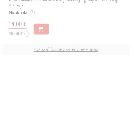
Album je…
Na sklade
?
18,00 €
20,00 €
?
ZOBRAZIŤ ĎALŠIE Z KATEGÓRIE HUDBA