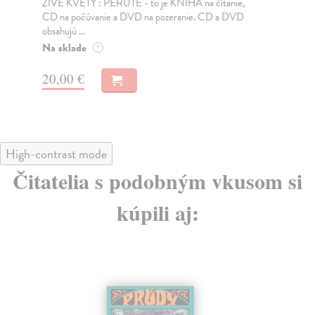
ŽIVÉ KVETY : PERUTE - to je KNIHA na čítanie,
Spo
CD na počúvanie a DVD na pozeranie. CD a DVD
kon
obsahujú ...
kvi
Na sklade
Za
?
23
20,00 €
25
High-contrast mode
Čitatelia s podobným vkusom si
kúpili aj: