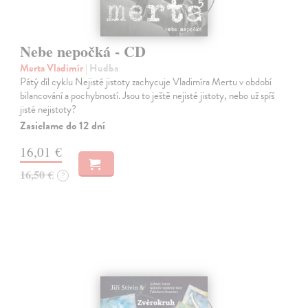
Nebe nepočká - CD
Merta Vladimír
| Hudba
Pátý díl cyklu Nejisté jistoty zachycuje Vladimíra Mertu v období
bilancování a pochybností. Jsou to ještě nejisté jistoty, nebo už spíš
jisté nejistoty?
Zasielame do 12 dní
16,01 €
16,50 €
?