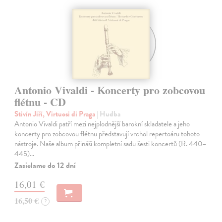
Antonio Vivaldi - Koncerty pro zobcovou
flétnu - CD
Stivín Jiří, Virtuosi di Praga
| Hudba
Antonio Vivaldi patří mezi nejplodnější barokní skladatele a jeho
koncerty pro zobcovou flétnu představují vrchol repertoáru tohoto
nástroje. Naše album přináší kompletní sadu šesti koncertů (R. 440–
445)…
Zasielame do 12 dní
16,01 €
16,50 €
?