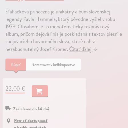
Šľahačková princezná je unikátny album slovenskej
legendy Pavla Hammela, ktorý pôvodne vyšiel v roku
1973. Obsahom je to monotematický rozprávkový
album, pričom dejová línia je poskladaná z textov piesní a
spojovacieho hovoreného slova, ktoré nahral
nezabudnuteľný Jozef Kroner.
Čítať ďalej
↓
Kúpiť
Rezervovať v kníhkupectve
22,00 €
Zasielame do 14 dní
Pozrieť dostupnosť
v kníhkupectvách