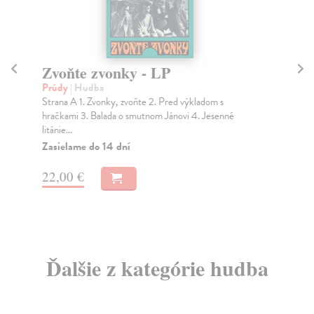
Zvoňte zvonky - LP
T
Prúdy
| Hudba
Wa
Strana A 1. Zvonky, zvoňte 2. Pred výkladom s
Dlh
hračkami 3. Balada o smutnom Jánovi 4. Jesenné
kul
litánie...
Gi..
Zasielame do 14 dní
Na
22,00 €
13
Ďalšie z kategórie hudba