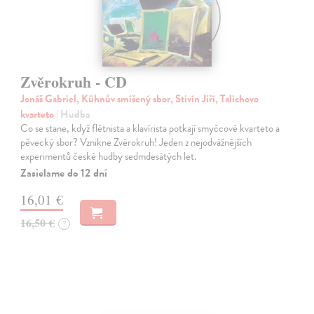
Zvěrokruh - CD
Jonáš Gabriel, Kühnův smíšený sbor, Stivín Jiří, Talichovo
kvarteto
| Hudba
Co se stane, když flétnista a klavírista potkají smyčcové kvarteto a
pěvecký sbor? Vznikne Zvěrokruh! Jeden z nejodvážnějších
experimentů české hudby sedmdesátých let.
Zasielame do 12 dní
16,01 €
16,50 €
?