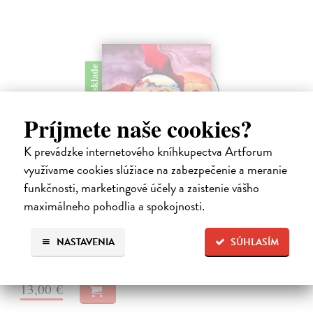
na sklade
Príjmete naše cookies?
K prevádzke internetového kníhkupectva Artforum
The Breathing Earth - CD
využívame cookies slúžiace na zabezpečenie a meranie
Waking Vision
| Hudba
funkčnosti, marketingové účely a zaistenie vášho
Dlhých sedemnásť rokov museli čakať fanúšikovia kultového
maximálneho pohodlia a spokojnosti.
zoskupenia Waking Vision na nový album. Gitarista a skladateľ John
Shannon a bubeník Martin Valihora, spolužiaci z prestížnej Berklee
College of…
NASTAVENIA
SÚHLASÍM
Na sklade
?
13,00 €