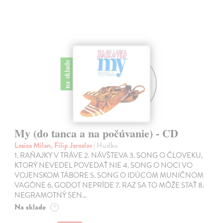
na sklade
My (do tanca a na počúvanie) - CD
Lasica Milan, Filip Jaroslav
| Hudba
1. RAŇAJKY V TRÁVE 2. NÁVŠTEVA 3. SONG O ČLOVEKU,
KTORÝ NEVEDEL POVEDAŤ NIE 4. SONG O NOCI VO
VOJENSKOM TÁBORE 5. SONG O IDÚCOM MUNIČNOM
VAGÓNE 6. GODOT NEPRÍDE 7. RAZ SA TO MÔŽE STAŤ 8.
NEGRAMOTNÝ SEN…
Na sklade
?