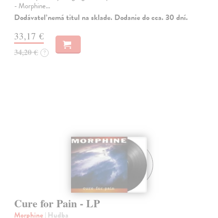
- Morphine…
Dodávateľ nemá titul na sklade. Dodanie do cca. 30 dní.
33,17 €
34,20 €
?
Cure for Pain - LP
Morphine
| Hudba