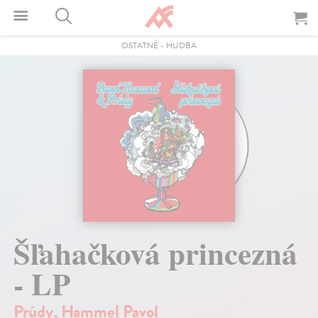
OSTATNÉ
-
HUDBA
Šľahačková princezná
- LP
Prúdy
,
Hammel Pavol