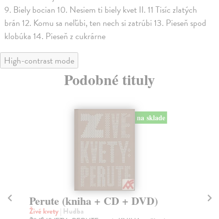
9. Biely bocian 10. Nesiem ti biely kvet II. 11 Tisíc zlatých
brán 12. Komu sa neľúbi, ten nech si zatrúbi 13. Pieseň spod
klobúka 14. Pieseň z cukrárne
High-contrast mode
Podobné tituly
na sklade
Perute (kniha + CD + DVD)
Sp
Živé kvety
| Hudba
kol