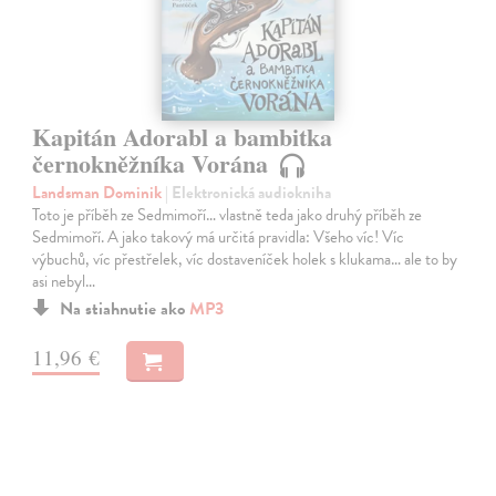
Kapitán Adorabl a bambitka
černokněžníka Vorána
Landsman Dominik
| Elektronická audiokniha
Toto je příběh ze Sedmimoří… vlastně teda jako druhý příběh ze
Sedmimoří. A jako takový má určitá pravidla: Všeho víc! Víc
výbuchů, víc přestřelek, víc dostaveníček holek s klukama… ale to by
asi nebyl…
Na stiahnutie ako
MP3
11,96 €