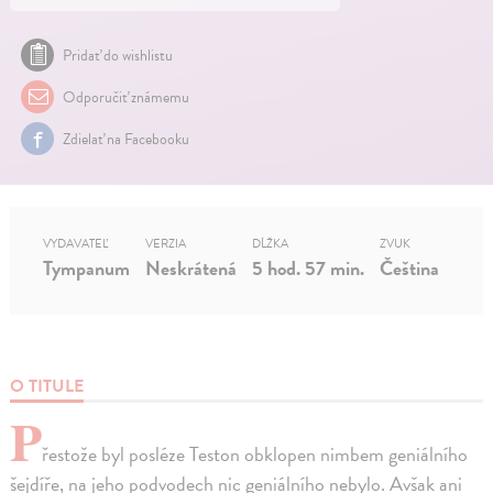
Pridať do wishlistu
Odporučiť známemu
Zdielať na Facebooku
VYDAVATEĽ
VERZIA
DĹŽKA
ZVUK
Tympanum
Neskrátená
5 hod. 57 min.
Čeština
O TITULE
P
řestože byl posléze Teston obklopen nimbem geniálního
šejdíře, na jeho podvodech nic geniálního nebylo. Avšak ani