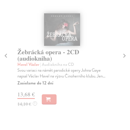
Žebrácká opera - 2CD
S
(audiokniha)
(
Havel Václav
| Audiokniha na CD
Sv
Svou variaci na námět parodické opery Johna Gaye
Zde
napsal Václav Havel na výzvu Činoherního klubu. Jen...
spr
Zasielame do 12 dní
Za
13,68 €
12
14,10 €
13
?