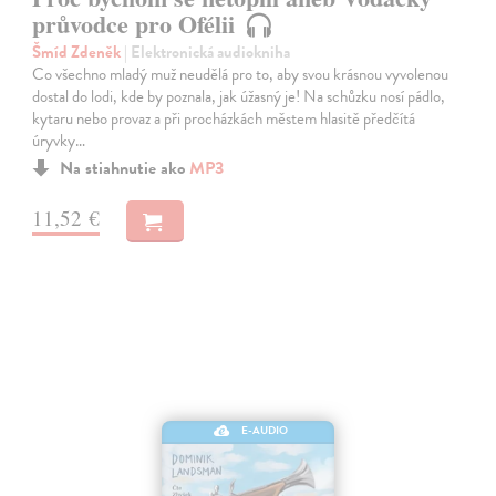
průvodce pro Ofélii
Šmíd Zdeněk
| Elektronická audiokniha
Co všechno mladý muž neudělá pro to, aby svou krásnou vyvolenou
dostal do lodi, kde by poznala, jak úžasný je! Na schůzku nosí pádlo,
kytaru nebo provaz a při procházkách městem hlasitě předčítá
úryvky…
Na stiahnutie ako
MP3
11,52 €
E-AUDIO