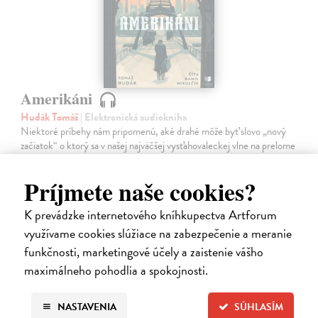
Amerikáni
Hudák Tomáš
| Elektronická audiokniha
Niektoré príbehy nám pripomenú, aké drahé môže byť slovo „nový
začiatok“ o ktorý sa v našej najväčšej vysťahovaleckej vlne na prelome
19. a 20. storočia pokúsilo približne 600 000 ľudí. Príbehy
vysťahovalectva,…
Príjmete naše cookies?
Na stiahnutie ako
MP3
K prevádzke internetového kníhkupectva Artforum
15,95 €
využívame cookies slúžiace na zabezpečenie a meranie
funkčnosti, marketingové účely a zaistenie vášho
maximálneho pohodlia a spokojnosti.
NASTAVENIA
SÚHLASÍM