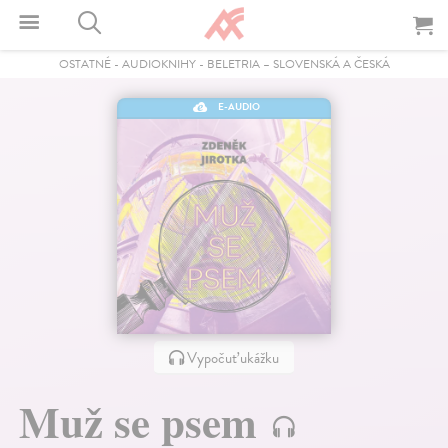
OSTATNÉ
-
AUDIOKNIHY
-
BELETRIA – SLOVENSKÁ A ČESKÁ
E-AUDIO
Vypočuť ukážku
Muž se psem