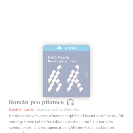
E-AUDIO
Román pro pitomce
Balabán Lukáš
| Elektronická audiokniha
Román o bolavém a nepatřičném dospívání a hledání vlastní cesty. Ale
možná je v něm i přiměřená dávka parodie a určitě kus černého
humoru okořeněného vtipnou ironií.Odvážně vkročil na literární