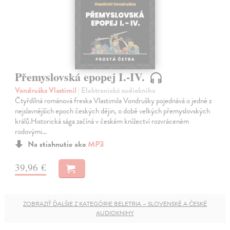
Přemyslovská epopej I.-IV.
Vondruška Vlastimil
| Elektronická audiokniha
Čtyřdílná románová freska Vlastimila Vondrušky pojednává o jedné z
nejslavnějších epoch českých dějin, o době velkých přemyslovských
králů.Historická sága začíná v českém knížectví rozvráceném
rodovými…
Na stiahnutie ako
MP3
39,96 €
ZOBRAZIŤ ĎALŠIE Z KATEGÓRIE BELETRIA – SLOVENSKÉ A ČESKÉ
AUDIOKNIHY