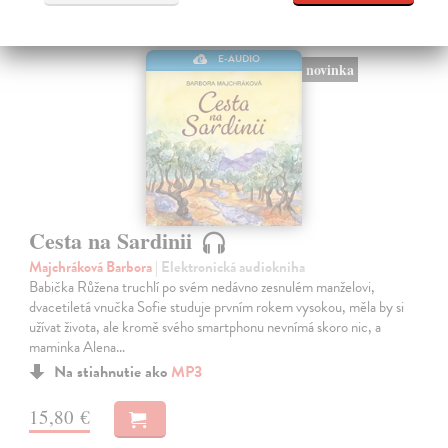
E-AUDIO
novinka
Cesta na Sardinii
Majchráková Barbora
| Elektronická audiokniha
Babička Růžena truchlí po svém nedávno zesnulém manželovi,
dvacetiletá vnučka Sofie studuje prvním rokem vysokou, měla by si
užívat života, ale kromě svého smartphonu nevnímá skoro nic, a
maminka Alena…
Na stiahnutie ako
MP3
15,80 €