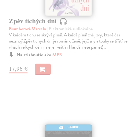
Zpěv tichých dní
Bramborová Marcela
| Elektronická audiokniha
V každém tichu se skrývá píseň. A každá píseň zná jizvy, které čas
nezahojí.Zpěv tichých dní je román o ženě, jejíž sny a touhy se tříští ve
vlnách velkých dějin, ale její vnitřní hlas dál nese paměť,…
Na stiahnutie ako
MP3
17,96 €
E-AUDIO