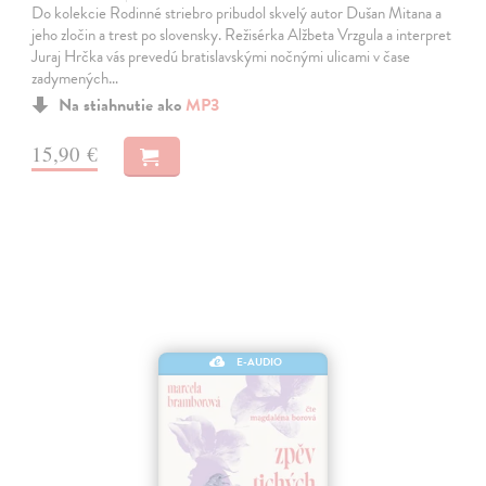
Do kolekcie Rodinné striebro pribudol skvelý autor Dušan Mitana a
jeho zločin a trest po slovensky. Režisérka Alžbeta Vrzgula a interpret
Juraj Hrčka vás prevedú bratislavskými nočnými ulicami v čase
zadymených…
Na stiahnutie ako
MP3
15,90 €
E-AUDIO