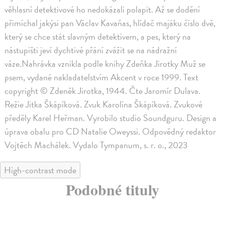
věhlasní detektivové ho nedokázali polapit. Až se dodění
přimíchal jakýsi pan Václav Kavaňas, hlídač majáku číslo dvě,
který se chce stát slavným detektivem, a pes, který na
nástupišti jeví dychtivé přání zvážit se na nádražní
váze.Nahrávka vznikla podle knihy Zdeňka Jirotky Muž se
psem, vydané nakladatelstvím Akcent v roce 1999. Text
copyright © Zdeněk Jirotka, 1944. Čte Jaromír Dulava.
Režie Jitka Škápíková. Zvuk Karolína Škápíková. Zvukové
předěly Karel Heřman. Vyrobilo studio Soundguru. Design a
úprava obalu pro CD Natalie Oweyssi. Odpovědný redaktor
Vojtěch Machálek. Vydalo Tympanum, s. r. o., 2023
High-contrast mode
Podobné tituly