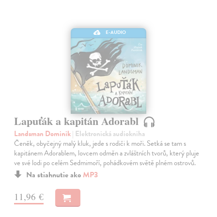
E-AUDIO
Lapuťák a kapitán Adorabl
Landsman Dominik
| Elektronická audiokniha
Čeněk, obyčejný malý kluk, jede s rodiči k moři. Setká se tam s
kapitánem Adorablem, lovcem odměn a zvláštních tvorů, který pluje
ve své lodi po celém Sedmimoří, pohádkovém světě plném ostrovů.
Na stiahnutie ako
MP3
11,96 €