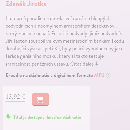
Zdeněk Jirotka
Humorná parodie na detektivní román o hloupých
podvodnících a neomylném amatérském detektivovi,
který zločince odhalí. Pošetilé podvody, jimiž podvodník
Jiří Teston způsobil velkým mezinárodním bankám škodu
dosahující výše asi pěti Kč, byly policií vyhodnoceny jako
šaráda geniálního mozku, který si takto testuje
zranitelnost peněžních ústavů.
Čítať ďalej
↓
E-audio na stiahnutie v digitálnom formáte
MP3
?
13,92 €
Titul je dostupný ihneď na stiahnutie