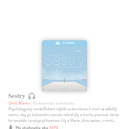
E-AUDIO
Sestry
Uhlíř Martin
| Elektronická audiokniha
Psychologický románRobert odjíždí na dovolenou k moři na odlehlý
ostrov, aby po bolestném rozvodu nabral síly a trochu pracoval. Jenže
ho neustále vyrušuje přítomnost Lily a Marie, dvou sester, s nimiž…
Na stiahnutie ako
MP3