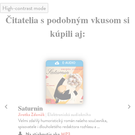
High-contrast mode
Čitatelia s podobným vkusom si
kúpili aj:
E-AUDIO
Saturnin
S
Jirotka Zdeněk
| Elektronická audiokniha
Ji
Velmi zdařilý humoristický román našeho současníka,
Pos
spisovatele i dlouholetého redaktora rozhlasu a ...
kob
Na
Na stiahnutie ako
MP3