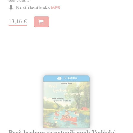
scénu další…
Na stiahnutie ako
MP3
13,16 €
E-AUDIO
Proč bychom se netopili aneb Vodácký