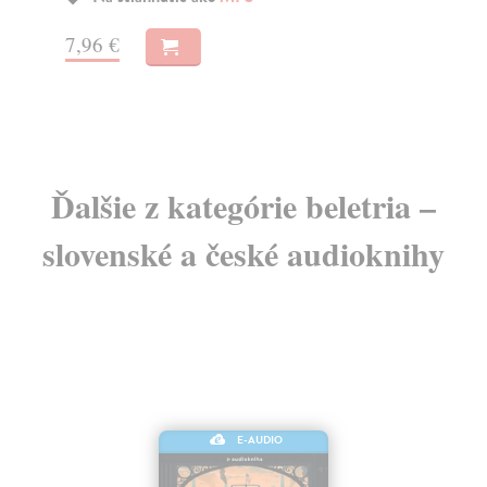
13
7,96 €
13
Ďalšie z kategórie beletria –
slovenské a české audioknihy
E-AUDIO