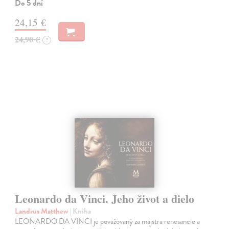
Do 5 dní
24,15 €
24,90 €
?
Leonardo da Vinci. Jeho život a dielo
Landrus Matthew
| Kniha
LEONARDO DA VINCI je považovaný za majstra renesancie a