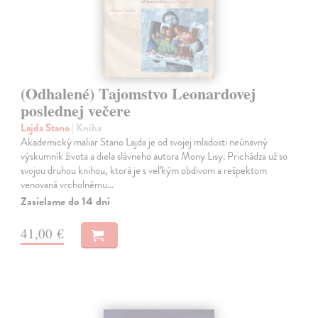
(Odhalené) Tajomstvo Leonardovej
poslednej večere
Lajda Stano
| Kniha
Akademický maliar Stano Lajda je od svojej mladosti neúnavný
výskumník života a diela slávneho autora Mony Lisy. Prichádza už so
svojou druhou knihou, ktorá je s veľkým obdivom a rešpektom
venovaná vrcholnému…
Zasielame do 14 dní
41,00 €