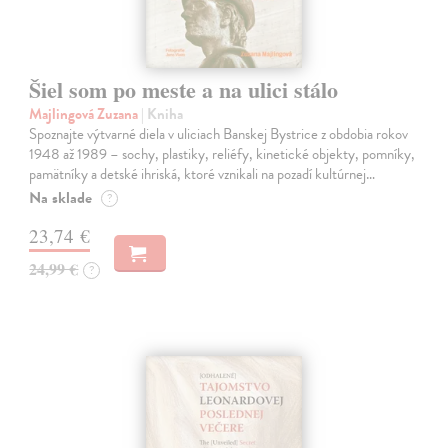
Šiel som po meste a na ulici stálo
Majlingová Zuzana
| Kniha
Spoznajte výtvarné diela v uliciach Banskej Bystrice z obdobia rokov
1948 až 1989 – sochy, plastiky, reliéfy, kinetické objekty, pomníky,
pamätníky a detské ihriská, ktoré vznikali na pozadí kultúrnej…
Na sklade
?
23,74 €
24,99 €
?