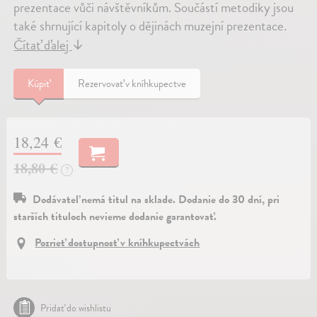
prezentace vůči návštěvníkům. Součástí metodiky jsou
také shrnující kapitoly o dějinách muzejní prezentace.
Čítať ďalej
↓
Kúpiť
Rezervovať v kníhkupectve
18,24 €
18,80 €
?
Dodávateľ nemá titul na sklade. Dodanie do 30 dní, pri
starších tituloch nevieme dodanie garantovať.
Pozrieť dostupnosť v kníhkupectvách
Pridať do wishlistu