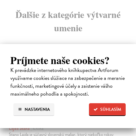
Ďalšie z kategórie výtvarné
umenie
Príjmete naše cookies?
na sklade
K prevádzke internetového kníhkupectva Artforum
využívame cookies slúžiace na zabezpečenie a meranie
funkčnosti, marketingové účely a zaistenie vášho
maximálneho pohodlia a spokojnosti.
NASTAVENIA
SÚHLASÍM
Posledná večera Leonarda z Vinci
Lajda Stano
| Kniha
Stano Lajda je súčasný slovenský maliar, ktorý niekoľko rokov