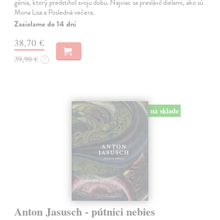
génia, ktorý predstihol svoju dobu. Najviac sa preslávil dielami, ako sú
Mona Lisa a Posledná večera.
Zasielame do 14 dní
38,70 €
39,90 €
?
na sklade
Anton Jasusch - pútnici nebies