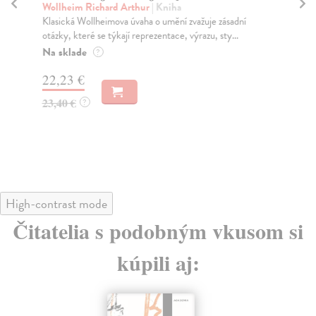
a
Wollheim Richard Arthur
| Kniha
Klasická Wollheimova úvaha o umění zvažuje zásadní
Šos
otázky, které se týkají reprezentace, výrazu, sty...
Mon
sez
Na sklade
?
živo
22,23 €
Za
23,40 €
?
22
23
High-contrast mode
Čitatelia s podobným vkusom si
kúpili aj: