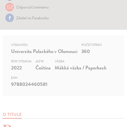
Odporučiť známemu
Zdielať na Facebooku
VYDAVATEĽ
POČET STRÁN
Univerzita Palackého v Olomouci
360
ROK VYDANIA
JAZYK
VÄZBA
2022
Čeština
Mäkká väzba / Paperback
EAN
9788024460581
O TITULE