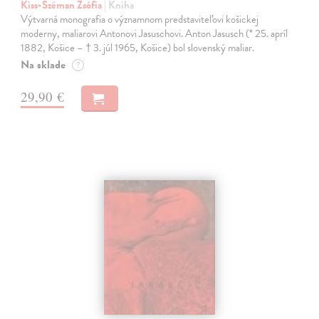
Kiss-Széman Zsófia
| Kniha
Výtvarná monografia o významnom predstaviteľovi košickej
moderny, maliarovi Antonovi Jasuschovi. Anton Jasusch (* 25. apríl
1882, Košice – † 3. júl 1965, Košice) bol slovenský maliar.
Na sklade
?
29,90 €