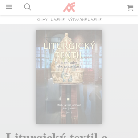
KNIHY
-
UMENIE
-
VÝTVARNÉ UMENIE
Liturgický textil a