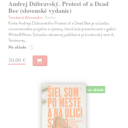
Andrej Dúbravský. Protest of a Dead
Bee (slovenské vydanie)
Tamásová Alexandra
| Kniha
Kniha Andreja Dúbravského Protest of a Dead Bee je súčasťou
rovnomenného projektu a výstavy, ktorá bola prezentovaná v galérii
White&Weiss. Súčasťou obrazovej publikácie je kurátorský text A.
Tamásovej…
Na sklade
?
30,00 €
na sklade