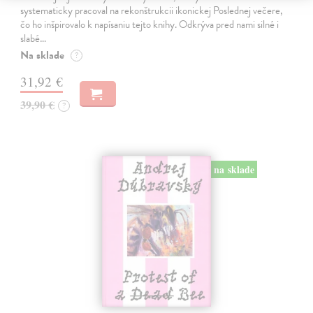
systematicky pracoval na rekonštrukcii ikonickej Poslednej večere,
čo ho inšpirovalo k napísaniu tejto knihy. Odkrýva pred nami silné i
slabé…
Na sklade
?
31,92 €
39,90 €
?
na sklade