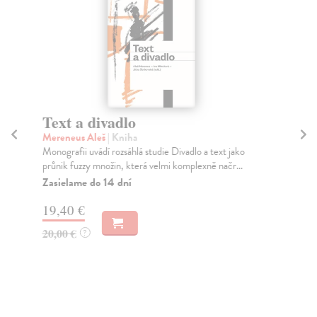
Text a divadlo
H
Mereneus Aleš
| Kniha
Ad
Monografii uvádí rozsáhlá studie Divadlo a text jako
Pub
průnik fuzzy množin, která velmi komplexně načr...
Kys
Zasielame do 14 dní
Za
19,40 €
35
20,00 €
37
?