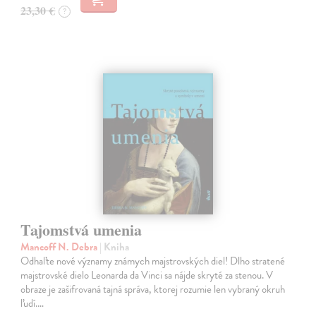
23,30 €
?
Tajomstvá umenia
Mancoff N. Debra
| Kniha
Odhaľte nové významy známych majstrovských diel! Dlho stratené
majstrovské dielo Leonarda da Vinci sa nájde skryté za stenou. V
obraze je zašifrovaná tajná správa, ktorej rozumie len vybraný okruh
ľudí.…