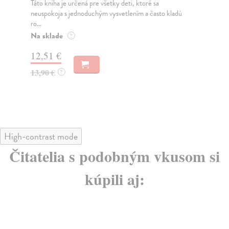
Táto kniha je určená pre všetky deti, ktoré sa
kol
neuspokoja s jednoduchým vysvetlením a často kladú
Uči
ro...
zos
lite
Na sklade
?
Za
12,51 €
13
13,90 €
?
14
High-contrast mode
Čitatelia s podobným vkusom si
kúpili aj: