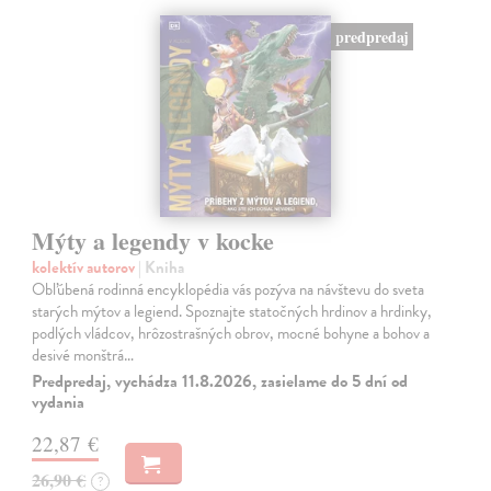
predpredaj
Mýty a legendy v kocke
kolektív autorov
| Kniha
Obľúbená rodinná encyklopédia vás pozýva na návštevu do sveta
starých mýtov a legiend. Spoznajte statočných hrdinov a hrdinky,
podlých vládcov, hrôzostrašných obrov, mocné bohyne a bohov a
desivé monštrá…
Predpredaj, vychádza 11.8.2026, zasielame do 5 dní od
vydania
22,87 €
26,90 €
?