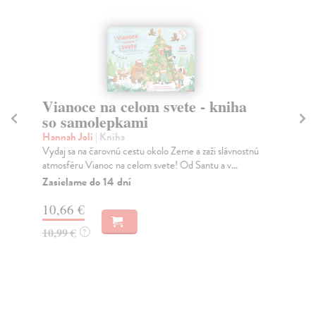
Vianoce na celom svete - kniha
Ne
so samolepkami
(
Hannah Joli
| Kniha
On
Vydaj sa na čarovnú cestu okolo Zeme a zaži slávnostnú
Mám
atmosféru Vianoc na celom svete! Od Santu a v...
Ma
Zasielame do 14 dní
Do
10,66 €
13
10,99 €
13
?