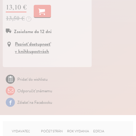
13,10 €
13,50 €
?
Zasielame do 12 dní
Pozrieť dostupnosť
v kníhkupectvách
Pridať do wishlistu
Odporučiť známemu
Zdielať na Facebooku
VYDAVATEĽ
POČET STRÁN
ROK VYDANIA
EDÍCIA