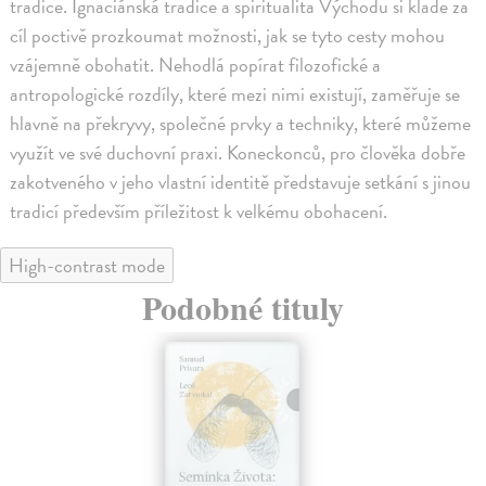
tradice. Ignaciánská tradice a spiritualita Východu si klade za
cíl poctivě prozkoumat možnosti, jak se tyto cesty mohou
vzájemně obohatit. Nehodlá popírat filozofické a
antropologické rozdíly, které mezi nimi existují, zaměřuje se
hlavně na překryvy, společné prvky a techniky, které můžeme
využít ve své duchovní praxi. Koneckonců, pro člověka dobře
zakotveného v jeho vlastní identitě představuje setkání s jinou
tradicí především příležitost k velkému obohacení.
High-contrast mode
Podobné tituly