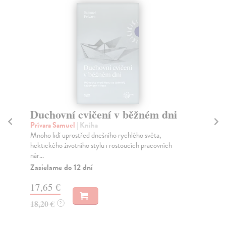
Duchovní cvičení v běžném dni
Ig
V
Prívara Samuel
| Kniha
Mnoho lidí uprostřed dnešního rychlého světa,
Šp
hektického životního stylu i rostoucích pracovních
Špi
nár...
ces
Zasielame do 12 dní
Do
dní
17,65 €
gar
18,20 €
?
9,
10