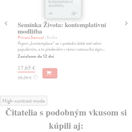
Semínka Života: kontemplativní
Ve
modlitba
k
Prívara Samuel
| Kniha
kol
Pojem „kontemplace“ se v poslední době stal velmi
Roz
populárním, a to především v rámci rostoucího zájm...
Špi
Zasielame do 12 dní
Za
17,65 €
22
18,20 €
23
?
High-contrast mode
Čitatelia s podobným vkusom si
kúpili aj: