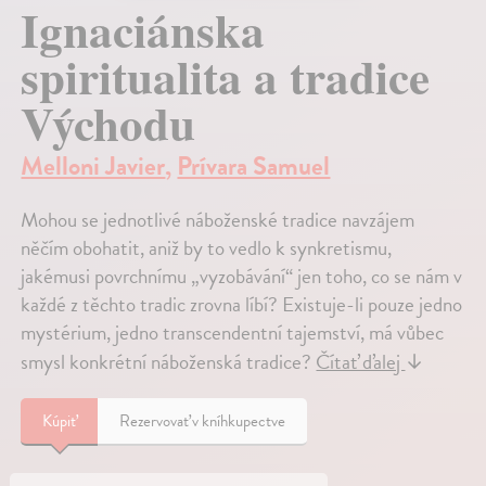
Ignaciánska
spiritualita a tradice
Východu
Melloni Javier
,
Prívara Samuel
Mohou se jednotlivé náboženské tradice navzájem
něčím obohatit, aniž by to vedlo k synkretismu,
jakémusi povrchnímu „vyzobávání“ jen toho, co se nám v
každé z těchto tradic zrovna líbí? Existuje-li pouze jedno
mystérium, jedno transcendentní tajemství, má vůbec
smysl konkrétní náboženská tradice?
Čítať ďalej
↓
Kúpiť
Rezervovať v kníhkupectve