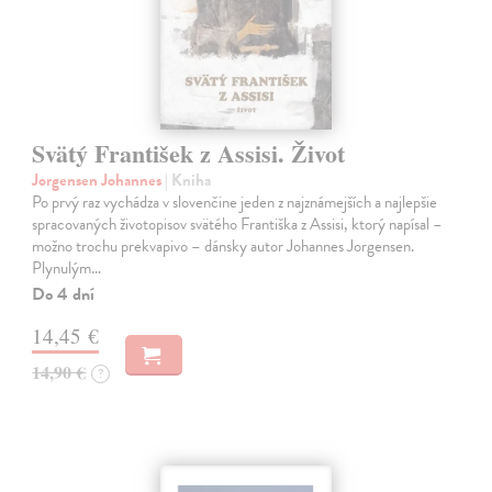
Svätý František z Assisi. Život
Jorgensen Johannes
| Kniha
Po prvý raz vychádza v slovenčine jeden z najznámejších a najlepšie
spracovaných životopisov svätého Františka z Assisi, ktorý napísal –
možno trochu prekvapivo – dánsky autor Johannes Jorgensen.
Plynulým…
Do 4 dní
14,45 €
14,90 €
?