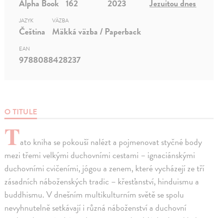
Alpha Book
162
2023
Jezuitou dnes
JAZYK
VÄZBA
Čeština
Mäkká väzba / Paperback
EAN
9788088428237
O TITULE
T
ato kniha se pokouší nalézt a pojmenovat styčné body
mezi třemi velkými duchovními cestami – ignaciánskými
duchovními cvičeními, jógou a zenem, které vycházejí ze tří
zásadních náboženských tradic – křesťanství, hinduismu a
buddhismu. V dnešním multikulturním světě se spolu
nevyhnutelně setkávají i různá náboženství a duchovní