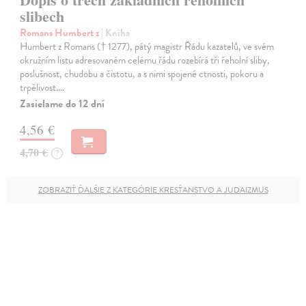
slibech
Romans Humbert z
| Kniha
Humbert z Romans († 1277), pátý magistr Řádu kazatelů, ve svém
okružním listu adresovaném celému řádu rozebírá tři řeholní sliby,
poslušnost, chudobu a čistotu, a s nimi spojené ctnosti, pokoru a
trpělivost.…
Zasielame do 12 dní
4,56 €
4,70 €
?
ZOBRAZIŤ ĎALŠIE Z KATEGÓRIE KRESŤANSTVO A JUDAIZMUS