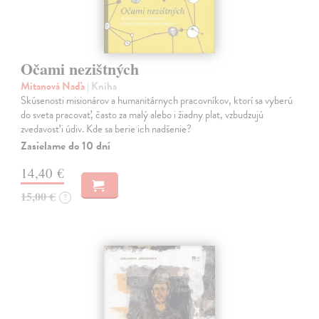
Očami nezištných
Mitanová Naďa
| Kniha
Skúsenosti misionárov a humanitárnych pracovníkov, ktorí sa vyberú
do sveta pracovať, často za malý alebo i žiadny plat, vzbudzujú
zvedavosť i údiv. Kde sa berie ich nadšenie?
Zasielame do 10 dní
14,40 €
15,00 €
?