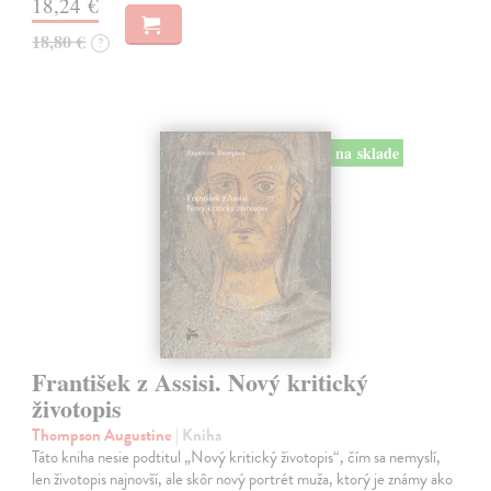
18,24 €
18,80 €
?
na sklade
František z Assisi. Nový kritický
životopis
Thompson Augustine
| Kniha
Táto kniha nesie podtitul „Nový kritický životopis“, čím sa nemyslí,
len životopis najnovší, ale skôr nový portrét muža, ktorý je známy ako