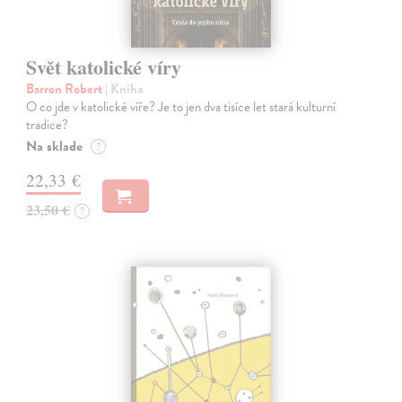
Svět katolické víry
Barron Robert
| Kniha
O co jde v katolické víře? Je to jen dva tisíce let stará kulturní
tradice?
Na sklade
?
22,33 €
23,50 €
?