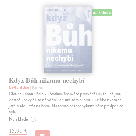
na sklade
Když Bůh nikomu nechybí
Loffeld Jan
| Kniha
Dlouhou dobu vládlo v křesťanském světě přesvědčení, že lidé jsou
vlastně „nevyléčitelně věřící“ a v určitém okamžiku svého života se
jistě budou ptát na Boha. Na tomto nezpochybnitelném předpokladu
byla…
Na sklade
?
15,91 €