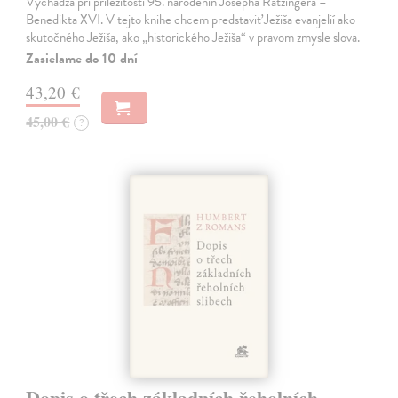
Vychádza pri príležitosti 95. narodenín Josepha Ratzingera –
Benedikta XVI. V tejto knihe chcem predstaviť Ježiša evanjelií ako
skutočného Ježiša, ako „historického Ježiša“ v pravom zmysle slova.
Zasielame do 10 dní
43,20 €
45,00 €
?
Dopis o třech základních řeholních