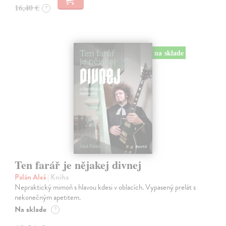
16,40 €
?
na sklade
Ten farář je nějakej divnej
Palán Aleš
| Kniha
Nepraktický mimoň s hlavou kdesi v oblacích. Vypasený prelát s
nekonečným apetitem.
Na sklade
?