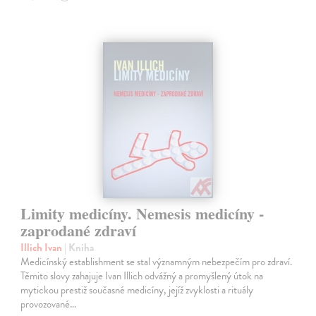
Limity medicíny. Nemesis medicíny -
zaprodané zdraví
Illich Ivan
| Kniha
Medicínský establishment se stal významným nebezpečím pro zdraví.
Těmito slovy zahajuje Ivan Illich odvážný a promyšlený útok na
mytickou prestiž současné medicíny, jejíž zvyklosti a rituály
provozované…