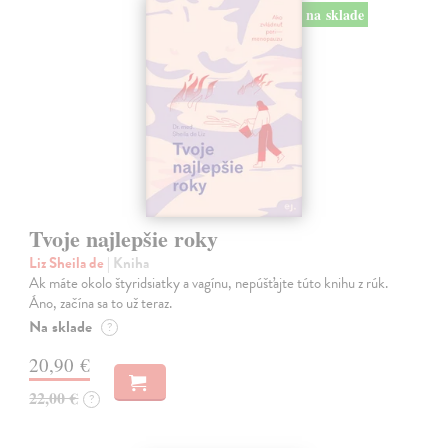
na sklade
Tvoje najlepšie roky
Liz Sheila de
| Kniha
Ak máte okolo štyridsiatky a vagínu, nepúšťajte túto knihu z rúk.
Áno, začína sa to už teraz.
Na sklade
?
20,90 €
22,00 €
?