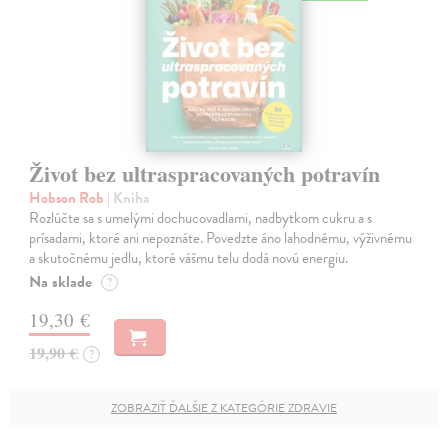
Život bez ultraspracovaných potravín
Hobson Rob
| Kniha
Rozlúčte sa s umelými dochucovadlami, nadbytkom cukru a s
prísadami, ktoré ani nepoznáte. Povedzte áno lahodnému, výživnému
a skutočnému jedlu, ktoré vášmu telu dodá novú energiu.
Na sklade
?
19,30 €
19,90 €
?
ZOBRAZIŤ ĎALŠIE Z KATEGÓRIE ZDRAVIE