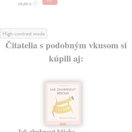
18
18,80 €
?
18
High-contrast mode
Čitatelia s podobným vkusom si
kúpili aj:
Jak zhubnout břicho
Pá