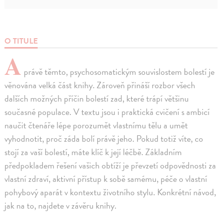
O TITULE
A
právě těmto, psychosomatickým souvislostem bolestí je
věnována velká část knihy. Zároveň přináší rozbor všech
dalších možných příčin bolestí zad, které trápí většinu
současné populace. V textu jsou i praktická cvičení s ambicí
naučit čtenáře lépe porozumět vlastnímu tělu a umět
vyhodnotit, proč záda bolí právě jeho. Pokud totiž víte, co
stojí za vaší bolestí, máte klíč k její léčbě. Základním
předpokladem řešení vašich obtíží je převzetí odpovědnosti za
vlastní zdraví, aktivní přístup k sobě samému, péče o vlastní
pohybový aparát v kontextu životního stylu. Konkrétní návod,
jak na to, najdete v závěru knihy.