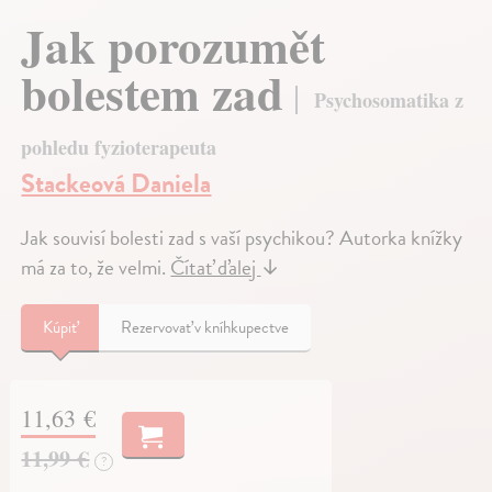
Jak porozumět
bolestem zad
Psychosomatika z
pohledu fyzioterapeuta
Stackeová Daniela
Jak souvisí bolesti zad s vaší psychikou? Autorka knížky
má za to, že velmi.
Čítať ďalej
↓
Kúpiť
Rezervovať v kníhkupectve
11,63 €
11,99 €
?