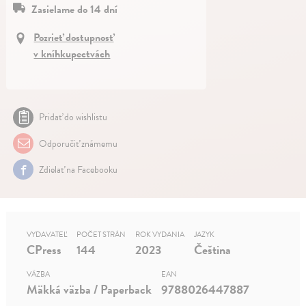
Zasielame do 14 dní
Pozrieť dostupnosť
v kníhkupectvách
Pridať do wishlistu
Odporučiť známemu
Zdielať na Facebooku
VYDAVATEĽ
POČET STRÁN
ROK VYDANIA
JAZYK
CPress
144
2023
Čeština
VÄZBA
EAN
Mäkká väzba / Paperback
9788026447887