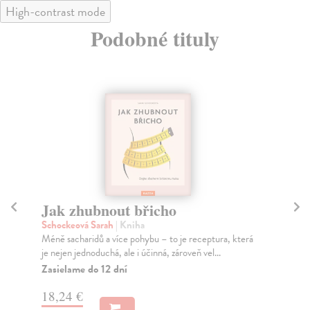
High-contrast mode
Podobné tituly
Jak zhubnout břicho
Pá
bo
Schockeová Sarah
| Kniha
Méně sacharidů a více pohybu – to je receptura, která
Li
je nejen jednoduchá, ale i účinná, zároveň vel...
Ron
se 
Zasielame do 12 dní
Za
18,24 €