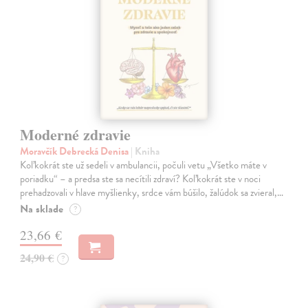
Moderné zdravie
Moravčík Debrecká Denisa
| Kniha
Koľkokrát ste už sedeli v ambulancii, počuli vetu „Všetko máte v
poriadku“ – a predsa ste sa necítili zdraví? Koľkokrát ste v noci
prehadzovali v hlave myšlienky, srdce vám búšilo, žalúdok sa zvieral,…
Na sklade
?
23,66 €
24,90 €
?