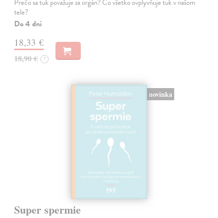
Prečo sa tuk považuje za orgán? Čo všetko ovplyvňuje tuk v našom
tele?
Do 4 dní
18,33 €
18,90 €
?
novinka
Super spermie