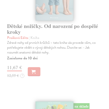
Dětské nožičky. Od narození po dospělé
kroky
Prošková Edita
| Kniha
Zdravé nohy od prvních krůčků – tato kniha vás provede vším, co
potřebujete vědět o vývoji dětských nohou. Dozvíte se: - Jak
rozumět anatomii dětské nohy.
Zasielame do 10 dní
11,67 €
12,55 €
?
na sklade