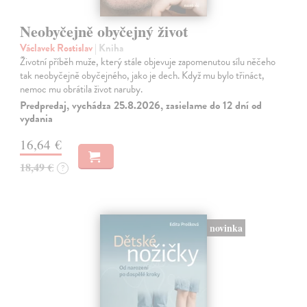
Neobyčejně obyčejný život
Václavek Rostislav
| Kniha
Životní příběh muže, který stále objevuje zapomenutou sílu něčeho
tak neobyčejně obyčejného, jako je dech. Když mu bylo třináct,
nemoc mu obrátila život naruby.
Predpredaj, vychádza 25.8.2026, zasielame do 12 dní od
vydania
16,64 €
18,49 €
?
novinka