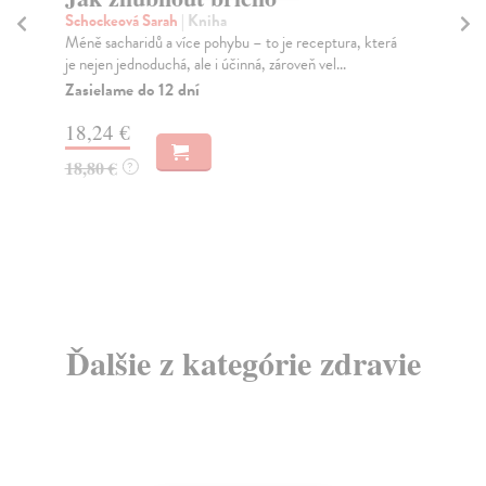
bo
Schockeová Sarah
| Kniha
Méně sacharidů a více pohybu – to je receptura, která
Li
je nejen jednoduchá, ale i účinná, zároveň vel...
Ron
se 
Zasielame do 12 dní
Za
18,24 €
18
18,80 €
?
18
Ďalšie z kategórie zdravie