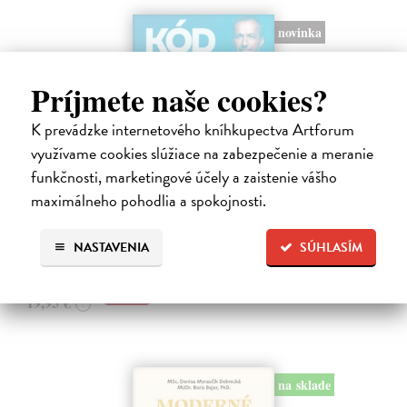
novinka
Príjmete naše cookies?
K prevádzke internetového kníhkupectva Artforum
využívame cookies slúžiace na zabezpečenie a meranie
Kód zad
funkčnosti, marketingové účely a zaistenie vášho
Novotný Michal
| Kniha
maximálneho pohodlia a spokojnosti.
Co dělat, když vás bolí záda? Cvičit?
Do 3 dní
NASTAVENIA
SÚHLASÍM
17,96 €
19,95 €
?
na sklade