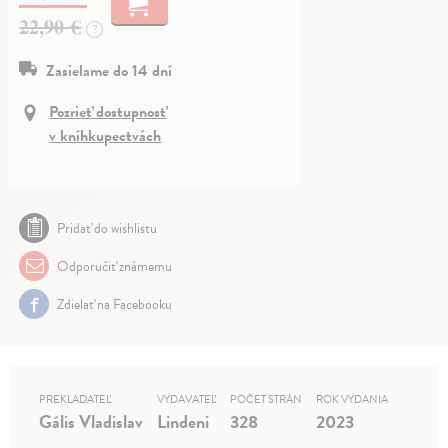
22,90 €
?
Zasielame do 14 dní
Pozrieť dostupnosť
v kníhkupectvách
Pridať do wishlistu
Odporučiť známemu
Zdielať na Facebooku
PREKLADATEĽ
VYDAVATEĽ
POČET STRÁN
ROK VYDANIA
Gális Vladislav
Lindeni
328
2023