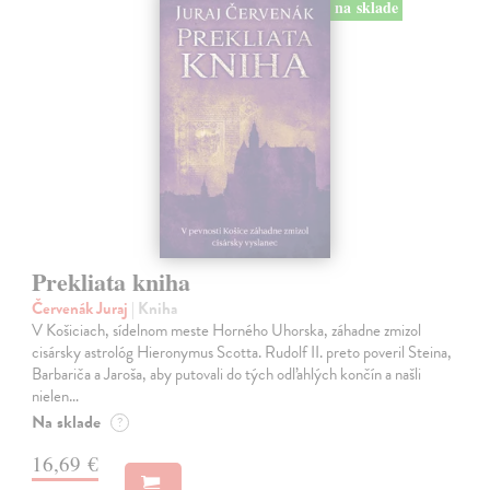
na sklade
Prekliata kniha
Červenák Juraj
| Kniha
V Košiciach, sídelnom meste Horného Uhorska, záhadne zmizol
cisársky astrológ Hieronymus Scotta. Rudolf II. preto poveril Steina,
Barbariča a Jaroša, aby putovali do tých odľahlých končín a našli
nielen…
Na sklade
?
16,69 €