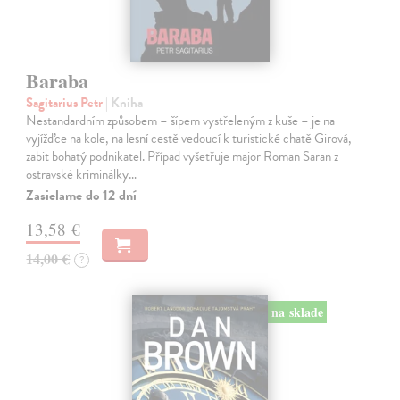
Baraba
Sagitarius Petr
| Kniha
Nestandardním způsobem – šípem vystřeleným z kuše – je na
vyjížďce na kole, na lesní cestě vedoucí k turistické chatě Girová,
zabit bohatý podnikatel. Případ vyšetřuje major Roman Saran z
ostravské kriminálky…
Zasielame do 12 dní
13,58 €
14,00 €
?
na sklade