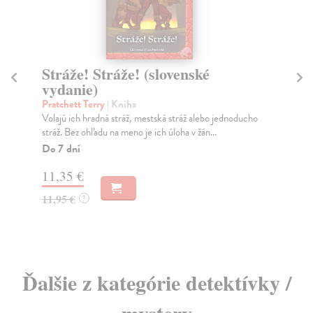
Hodiny (slovenské vydanie)
Cunningham Michael
| Kniha
S
Spisovateľ M. Cunningham, jeden z najbrilantnejších
Gá
autorov svojej generácie, vzdáva románom Hodiny ...
His
Na sklade
?
žiť
15,42 €
15,90 €
?
13
Ďalšie z kategórie detektívky /
mystery