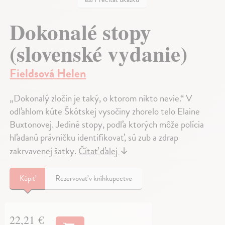
Dokonalé stopy
(slovenské vydanie)
Fieldsová Helen
„Dokonalý zločin je taký, o ktorom nikto nevie.“ V
odľahlom kúte Škótskej vysočiny zhorelo telo Elaine
Buxtonovej. Jediné stopy, podľa ktorých môže polícia
hľadanú právničku identifikovať, sú zub a zdrap
zakrvavenej šatky.
Čítať ďalej
↓
Kúpiť
Rezervovať v kníhkupectve
22,21 €