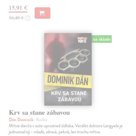
15,91 €
16,40 €
?
na sklade
Krv sa stane zábavou
Dán Dominik
| Kniha
Mŕtve dievča v aute uprostred sídliska. Verdikt doktora Lengyela je
jednoznačný - mladá, zdravá, pekná, len trochu mŕtva.