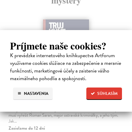
Príjmete naše cookies?
K prevádzke internetového kníhkupectva Artforum
využívame cookies slúžiace na zabezpečenie a meranie
funkčnosti, marketingové účely a zaistenie vášho
maximálneho pohodlia a spokojnosti.
Tramwaj na Sachsenberg
NASTAVENIA
SÚHLASÍM
Sagitarius Petr
| Kniha
Tramwaj Cafe je kavárna v polském Těšíně a zároveň místo, kde se
sbíhají všechny nitky související s dalším brutálním zločinem, který
musí vyřešit Roman Saran, major ostravské kriminálky, a jeho tým.
Jak…
Zasielame do 12 dní