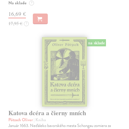
Na sklade
?
16,69 €
17,95 €
?
na sklade
Katova dcéra a čierny mních
Pötzsch Oliver
| Kniha
Január 1663. Neďaleko bavorského mesta Schongau zomiera za