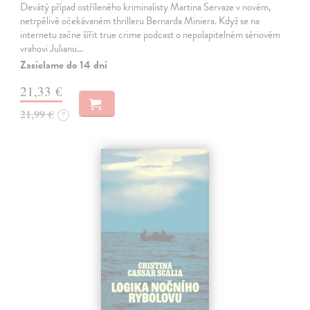
Devátý případ ostříleného kriminalisty Martina Servaze v novém,
netrpělivě očekávaném thrilleru Bernarda Miniera. Když se na
internetu začne šířit true crime podcast o nepolapitelném sériovém
vrahovi Julianu…
Zasielame do 14 dní
21,33 €
21,99 €
?