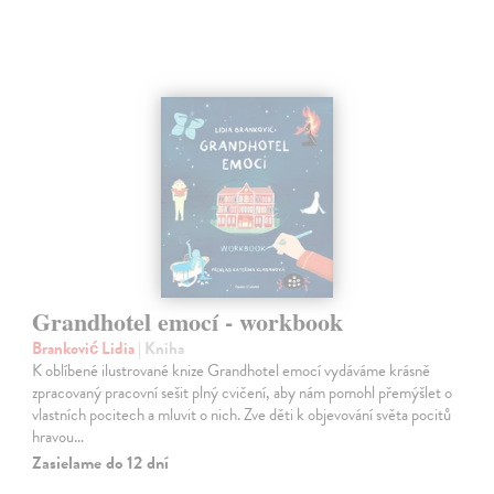
Grandhotel emocí - workbook
Branković Lidia
| Kniha
K oblíbené ilustrované knize Grandhotel emocí vydáváme krásně
zpracovaný pracovní sešit plný cvičení, aby nám pomohl přemýšlet o
vlastních pocitech a mluvit o nich. Zve děti k objevování světa pocitů
hravou…
Zasielame do 12 dní