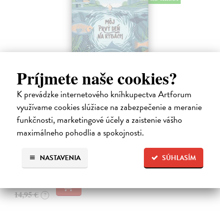
Príjmete naše cookies?
K prevádzke internetového kníhkupectva Artforum
Môj prvý deň na rybách
využívame cookies slúžiace na zabezpečenie a meranie
Millard Will
| Kniha
funkčnosti, marketingové účely a zaistenie vášho
V bohato ilustrovanej príručke nájdu mladí záujemcovia všetky
dôležité informácie, ktoré budú potrebovať, kým sa vydajú na svoju
maximálneho pohodlia a spokojnosti.
prvú rybačku. Autor knihy Will Millard, skúsený rybár, cestovateľ a
moderátor…
NASTAVENIA
SÚHLASÍM
Na sklade
?
13,90 €
14,95 €
?