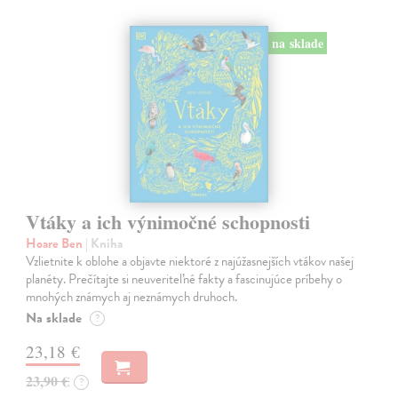
na sklade
Vtáky a ich výnimočné schopnosti
Hoare Ben
| Kniha
Vzlietnite k oblohe a objavte niektoré z najúžasnejších vtákov našej
planéty. Prečítajte si neuveriteľné fakty a fascinujúce príbehy o
mnohých známych aj neznámych druhoch.
Na sklade
?
23,18 €
23,90 €
?