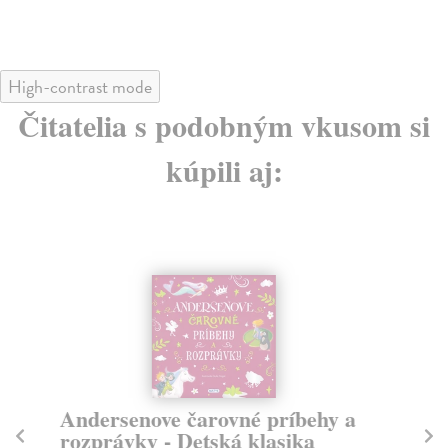
High-contrast mode
Čitatelia s podobným vkusom si
kúpili aj:
Andersenove čarovné príbehy a
D
rozprávky - Detská klasika
Pas