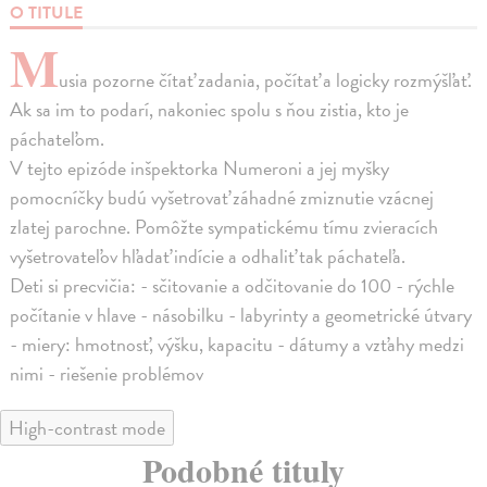
O TITULE
M
usia pozorne čítať zadania, počítať a logicky rozmýšľať.
Ak sa im to podarí, nakoniec spolu s ňou zistia, kto je
páchateľom.
V tejto epizóde inšpektorka Numeroni a jej myšky
pomocníčky budú vyšetrovať záhadné zmiznutie vzácnej
zlatej parochne. Pomôžte sympatickému tímu zvieracích
vyšetrovateľov hľadať indície a odhaliť tak páchateľa.
Deti si precvičia: - sčitovanie a odčitovanie do 100 - rýchle
počítanie v hlave - násobilku - labyrinty a geometrické útvary
- miery: hmotnosť, výšku, kapacitu - dátumy a vzťahy medzi
nimi - riešenie problémov
High-contrast mode
Podobné tituly