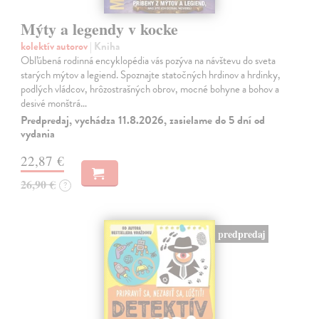
Mýty a legendy v kocke
kolektív autorov
| Kniha
Obľúbená rodinná encyklopédia vás pozýva na návštevu do sveta
starých mýtov a legiend. Spoznajte statočných hrdinov a hrdinky,
podlých vládcov, hrôzostrašných obrov, mocné bohyne a bohov a
desivé monštrá…
Predpredaj, vychádza 11.8.2026, zasielame do 5 dní od
vydania
22,87 €
26,90 €
?
predpredaj