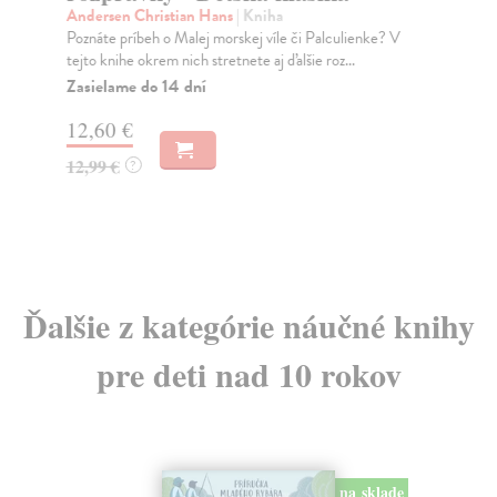
Aut
Andersen Christian Hans
| Kniha
ale
Poznáte príbeh o Malej morskej víle či Palculienke? V
tejto knihe okrem nich stretnete aj ďalšie roz...
Na
Zasielame do 14 dní
6,
12,60 €
7,
12,99 €
?
Ďalšie z kategórie náučné knihy
pre deti nad 10 rokov
na sklade