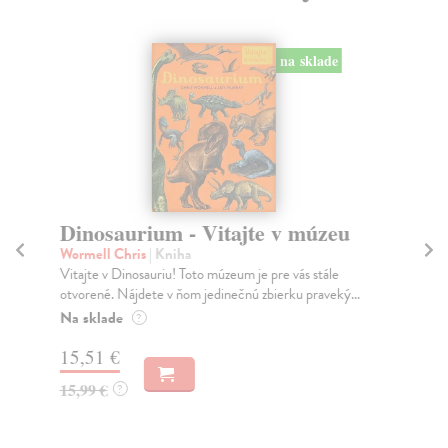
na sklade
Dinosaurium - Vitajte v múzeu
T
ja
Wormell Chris
| Kniha
Vitajte v Dinosauriu! Toto múzeum je pre vás stále
kol
otvorené. Nájdete v ňom jedinečnú zbierku praveký...
Uči
zos
Na sklade
?
lite
15,51 €
Za
15,99 €
?
13
14