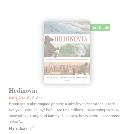
na sklade
Hrdinovia
Long David
| Kniha
Prečítajte si ohromujúce príbehy o odvážnych zvieratách, ktoré
ovplyvnili naše dejiny! Počuli ste už o oslíkovi – štvornohej sanitke,
medveďovi, ktorý nosil bomby, či o psovi, ktorý zomrel na zlomené
srdce?…
Na sklade
?