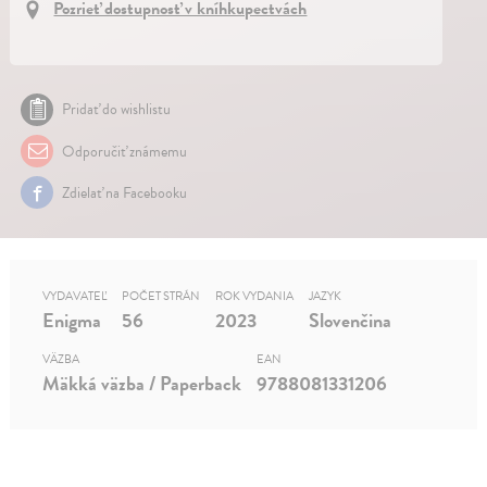
Pozrieť dostupnosť v kníhkupectvách
Pridať do wishlistu
Odporučiť známemu
Zdielať na Facebooku
VYDAVATEĽ
POČET STRÁN
ROK VYDANIA
JAZYK
Enigma
56
2023
Slovenčina
VÄZBA
EAN
Mäkká väzba / Paperback
9788081331206