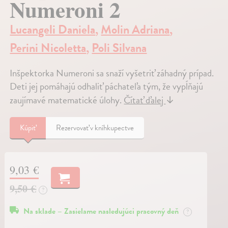
Numeroni 2
Lucangeli Daniela
,
Molin Adriana
,
Perini Nicoletta
,
Poli Silvana
Inšpektorka Numeroni sa snaží vyšetriť záhadný prípad.
Deti jej pomáhajú odhaliť páchateľa tým, že vypĺňajú
zaujímavé matematické úlohy.
Čítať ďalej
↓
Kúpiť
Rezervovať v kníhkupectve
9,03 €
9,50 €
?
Na sklade – Zasielame nasledujúci pracovný deň
?