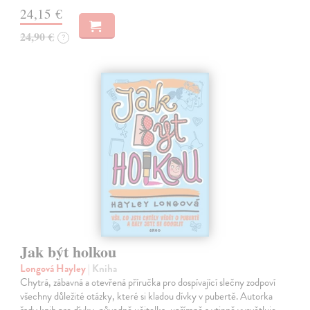
24,15 €
24,90 €
?
Jak být holkou
Longová Hayley
| Kniha
Chytrá, zábavná a otevřená příručka pro dospívající slečny zodpoví
všechny důležité otázky, které si kladou dívky v pubertě. Autorka
řady knih pro dívky, původně učitelka, upřímně a vtipně vysvětluje