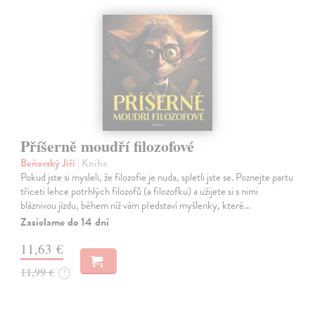
Příšerně moudří filozofové
Beňovský Jiří
| Kniha
Pokud jste si mysleli, že filozofie je nuda, spletli jste se. Poznejte partu
třiceti lehce potrhlých filozofů (a filozofku) a užijete si s nimi
bláznivou jízdu, během níž vám představí myšlenky, které…
Zasielame do 14 dní
11,63 €
11,99 €
?