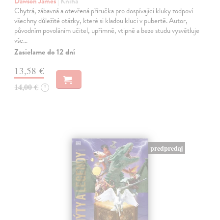
Dawson James
| Kniha
Chytrá, zábavná a otevřená příručka pro dospívající kluky zodpoví
všechny důležité otázky, které si kladou kluci v pubertě. Autor,
původním povoláním učitel, upřímně, vtipně a beze studu vysvětluje
vše…
Zasielame do 12 dní
13,58 €
14,00 €
?
predpredaj