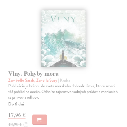
Vlny. Pohyby mora
Zambello Sarah, Zanella Susy
| Kniha
Publikácia je bránou do sveta morského dobrodružstva, ktoré zmení
váš pohľad na oceán. Odhaľte tajomstvo vodných prúdov a meniacich
sa prílivov a odlivov.
Do 6 dní
17,96 €
18,90 €
?