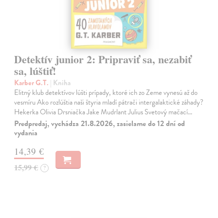
Detektív junior 2: Pripraviť sa, nezabiť
sa, lúštiť!
Karber G.T.
| Kniha
Elitný klub detektívov lúšti prípady, ktoré ich zo Zeme vynesú až do
vesmíru Ako rozlúštia naši štyria mladí pátrači intergalaktické záhady?
Hekerka Olivia Drsniačka Jake Mudrlant Julius Svetový mačací…
Predpredaj, vychádza 21.8.2026, zasielame do 12 dní od
vydania
14,39 €
15,99 €
?