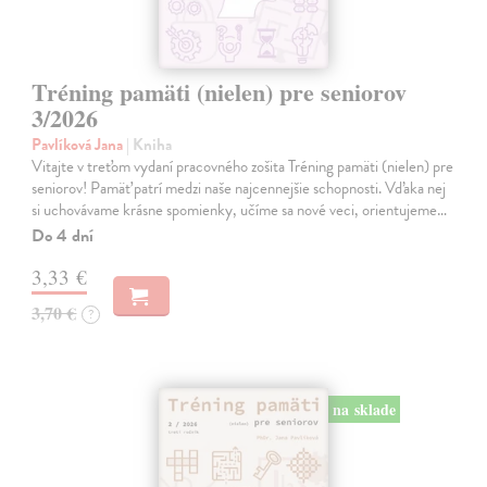
Tréning pamäti (nielen) pre seniorov
3/2026
Pavlíková Jana
| Kniha
Vitajte v treťom vydaní pracovného zošita Tréning pamäti (nielen) pre
seniorov! Pamäť patrí medzi naše najcennejšie schopnosti. Vďaka nej
si uchovávame krásne spomienky, učíme sa nové veci, orientujeme…
Do 4 dní
3,33 €
3,70 €
?
na sklade