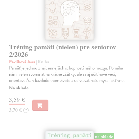
Tréning pamäti (nielen) pre seniorov
2/2026
Pavlíková Jana
| Kniha
Pamäť je jednou z najcennejších schopností nášho mozgu. Pomáha
nám nielen spomínať na krásne zážitky, ale sa aj učiť nové veci,
orientovať sa v každodennom živote a udržiavať našu myseľ aktívnu.
Na sklade
3,59 €
3,70 €
?
na sklade