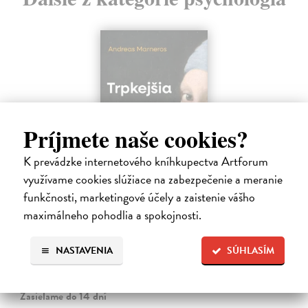
Príjmete naše cookies?
K prevádzke internetového kníhkupectva Artforum
využívame cookies slúžiace na zabezpečenie a meranie
funkčnosti, marketingové účely a zaistenie vášho
Trpkejšia ako smrť je žena
maximálneho pohodlia a spokojnosti.
Marneros Andreas
| Kniha
JE TO MOŽNO NAJVÄČŠIA REVOLÚCIA NAŠICH DNÍ:
NASTAVENIA
SÚHLASÍM
rovnocennosť a rovnoprávnosť ženy a muža. Vojna a mier medzi
pohlaviami sa však nezačali feminizmom 20. storočia, ale ich
spolužitím.
Zasielame do 14 dní