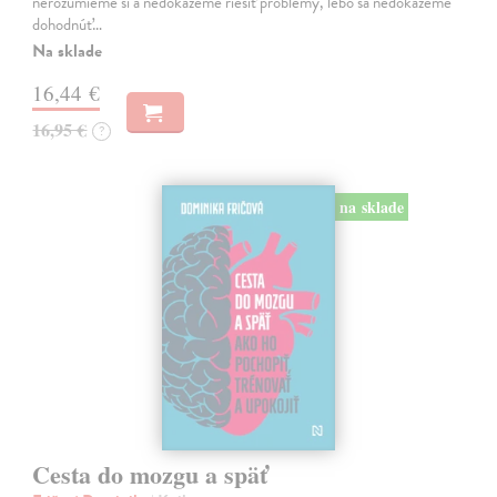
nerozumieme si a nedokážeme riešiť problémy, lebo sa nedokážeme
dohodnúť…
Na sklade
16,44 €
16,95 €
?
na sklade
Cesta do mozgu a späť