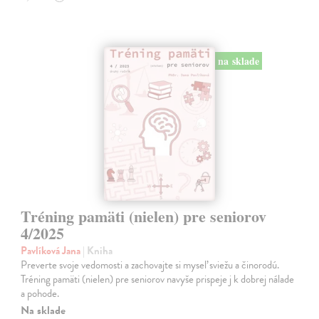
na sklade
Tréning pamäti (nielen) pre seniorov
4/2025
Pavlíková Jana
| Kniha
Preverte svoje vedomosti a zachovajte si myseľ sviežu a činorodú.
Tréning pamäti (nielen) pre seniorov navyše prispeje j k dobrej nálade
a pohode.
Na sklade