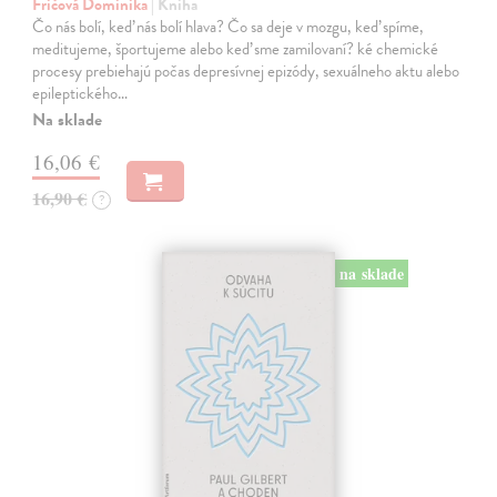
Fričová Dominika
| Kniha
Čo nás bolí, keď nás bolí hlava? Čo sa deje v mozgu, keď spíme,
meditujeme, športujeme alebo keď sme zamilovaní? ké chemické
procesy prebiehajú počas depresívnej epizódy, sexuálneho aktu alebo
epileptického…
Na sklade
16,06 €
16,90 €
?
na sklade