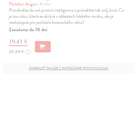
Fletcher Angus
| Kniha
Pronikněte do své prvotní inteligence a proměňte tak svůj život. Co
je tou silou, která se skrývá v oblastech lidského mozku, ale je
nedostupná pro počítače kosmického věku?
Zasielame do 10 dní
19,41 €
21,10 €
?
ZOBRAZIŤ ĎALŠIE Z KATEGÓRIE PSYCHOLÓGIA