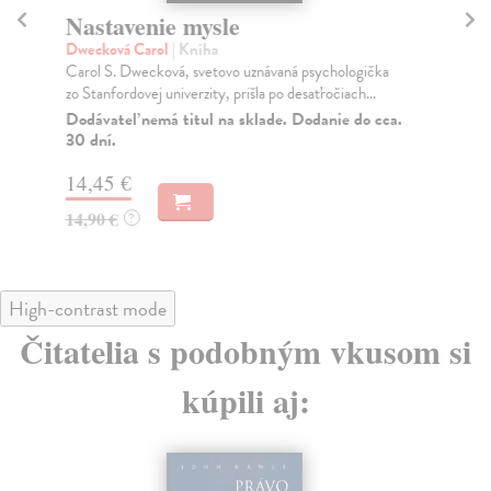
Nastavenie mysle
Tr
Dwecková Carol
| Kniha
Ma
Carol S. Dwecková, svetovo uznávaná psychologička
JE
zo Stanfordovej univerzity, prišla po desaťročiach...
NAŠ
muž
Dodávateľ nemá titul na sklade. Dodanie do cca.
30 dní.
Za
14,45 €
22
14,90 €
24
?
High-contrast mode
Čitatelia s podobným vkusom si
kúpili aj: