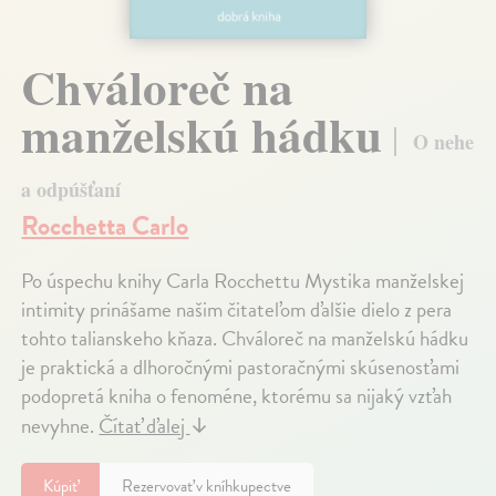
Chváloreč na
manželskú hádku
O nehe
a odpúšťaní
Rocchetta Carlo
Po úspechu knihy Carla Rocchettu Mystika manželskej
intimity prinášame našim čitateľom ďalšie dielo z pera
tohto talianskeho kňaza. Chváloreč na manželskú hádku
je praktická a dlhoročnými pastoračnými skúsenosťami
podopretá kniha o fenoméne, ktorému sa nijaký vzťah
nevyhne.
Čítať ďalej
↓
Kúpiť
Rezervovať v kníhkupectve