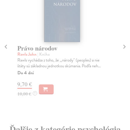
Právo národov
Z
Rawls John
| Kniha
Ro
Rawls vychádza z toho, že ,,národy" (peoples) a nie
Tal
štáty sú základnou jednotkou skúmania. Podľa neh...
ven
Do 4 dní
Za
9,70 €
14
10,00 €
15
?
Ďalšie z kategórie psychológia