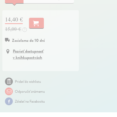
14,40 €
15,00 €
?
Zasielame do 10 dní
Pozrieť dostupnosť
v kníhkupectvách
Pridať do wishlistu
Odporučiť známemu
Zdielať na Facebooku