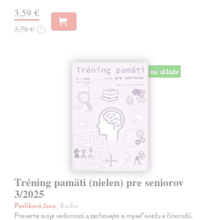
3,59 €
3,70 €
?
na sklade
Tréning pamäti (nielen) pre seniorov
3/2025
Pavlíková Jana
| Kniha
Preverte svoje vedomosti a zachovajte si myseľ sviežu a činorodú.