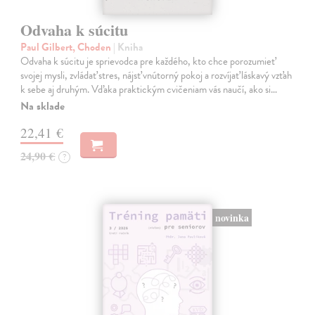
Odvaha k súcitu
Paul Gilbert, Choden
| Kniha
Odvaha k súcitu je sprievodca pre každého, kto chce porozumieť
svojej mysli, zvládať stres, nájsť vnútorný pokoj a rozvíjať láskavý vzťah
k sebe aj druhým. Vďaka praktickým cvičeniam vás naučí, ako si…
Na sklade
22,41 €
24,90 €
?
novinka