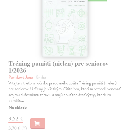
Tréning pamäti (nielen) pre seniorov
1/2026
Pavlíková Jana
| Kniha
Vitajte v treťom ročníku pracovného zošita Tréning pamäti (nielen)
pre seniorov. Určený je všetkým lúštiteľom, ktorí sa rozhodli venovať
svojmu duševnému zdraviu a majú chuť zdolávať výzvy, ktoré im
pomôžu…
Na sklade
3,52 €
3,70 €
?