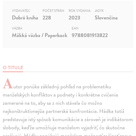
VYDAVATEĽ
POČET STRÁN
ROK VYDANIA
JAZYK
Dobrá kniha
228
2023
Slovenčina
VÄZBA
EAN
Mäkká väzba / Paperback
9788081913822
O TITULE
A
utor ponúka základný pohľad na problematiku
manželských konfliktov a podnety i konkrétne cvičenia
zamerané na to, aby sa z nich stávala čo možno
najkonštruktívnejšia partnerská konfrontácia. Hádka totiž
predstavuje istý spôsob komunikácie a zároveň je indikátorom
slobody, keďže umožňuje manželom vyjadriť, čo skutočne
prežívajú. Hádky ponúkajú manželom možnosť začínať znova