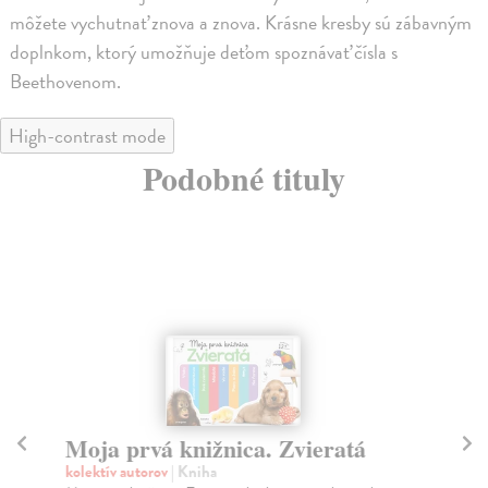
môžete vychutnať znova a znova. Krásne kresby sú zábavným
doplnkom, ktorý umožňuje deťom spoznávať čísla s
Beethovenom.
High-contrast mode
Podobné tituly
Moja prvá knižnica. Zvieratá
M
zv
kolektív autorov
| Kniha