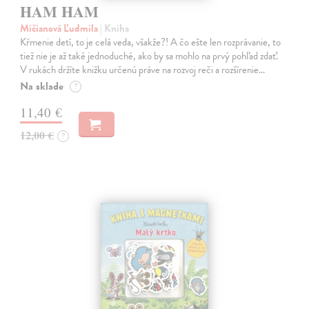
HAM HAM
Mičianová Ľudmila
| Kniha
Kŕmenie detí, to je celá veda, všakže?! A čo ešte len rozprávanie, to
tiež nie je až také jednoduché, ako by sa mohlo na prvý pohľad zdať.
V rukách držíte knižku určenú práve na rozvoj reči a rozšírenie…
Na sklade
?
11,40 €
12,00 €
?