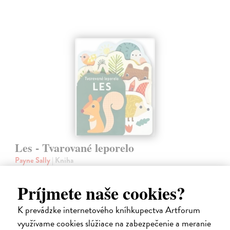
Les - Tvarované leporelo
Payne Sally
| Kniha
Táto knižka s veselými obrázkami a rôzne tvarovanými stránkami
zaujme malé deti a zoznámi ich so životom v lese.
Príjmete naše cookies?
Do 5 dní
K prevádzke internetového kníhkupectva Artforum
7,66 €
využívame cookies slúžiace na zabezpečenie a meranie
7,90 €
?