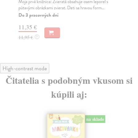
Moja prvá knižnica: Zvieratá obsahuje osem leporel s
kol
pútavými obrázkami zvierat. Deti sa hravou form...
Obj
50 
Do 3 pracovných dní
Do
11,35 €
19
11,95 €
?
19
High-contrast mode
Čitatelia s podobným vkusom si
kúpili aj:
na sklade