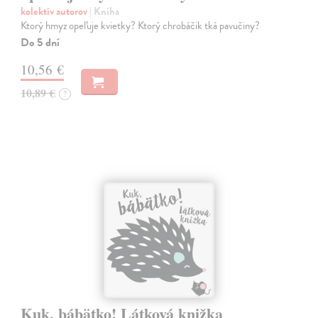
kolektív autorov
| Kniha
Ktorý hmyz opeľuje kvietky? Ktorý chrobáčik tká pavučiny?
Do 5 dní
10,56 €
10,89 €
?
Kuk, bábätko! Látková knižka