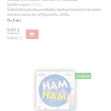
kolektív autorov
| Kniha
Šušťavá látková knižka pre bábätká, obsahuje kontrastné čiernobiele
ilustrácie zvierat, ako veľryba,mačka, včielka.
Do 5 dní
9,60 €
9,90 €
?
na sklade