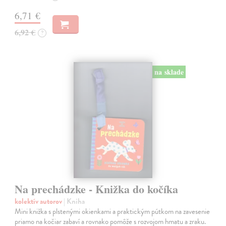
6,71 €
6,92 €
?
na sklade
Na prechádzke - Knižka do kočíka
kolektív autorov
| Kniha
Mini knižka s plstenými okienkami a praktickým pútkom na zavesenie
priamo na kočiar zabaví a rovnako pomôže s rozvojom hmatu a zraku.