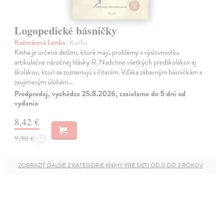
Logopedické básničky
Kačmárová Lenka
| Kniha
Kniha je určená deťom, ktoré majú problémy s výslovnosťou
artikulačne náročnej hlásky R. Nadchne všetkých predškolákov aj
školákov, ktorí sa zoznamujú s čítaním. Vďaka zábavným básničkám a
zaujímavým úlohám…
Predpredaj, vychádza 25.8.2026, zasielame do 5 dní od
vydania
8,42 €
9,90 €
?
ZOBRAZIŤ ĎALŠIE Z KATEGÓRIE KNIHY PRE DETI OD 0 DO 3 ROKOV