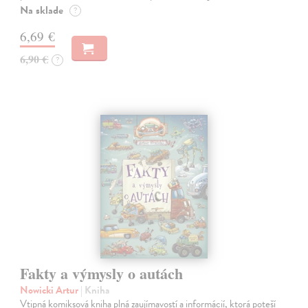
Na sklade
?
6,69 €
6,90 €
?
Fakty a výmysly o autách
Nowicki Artur
| Kniha
Vtipná komiksová kniha plná zaujímavostí a informácií, ktorá poteší