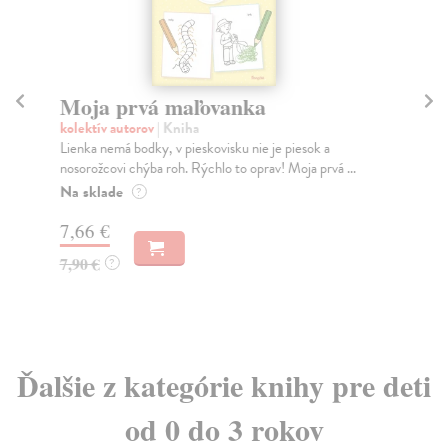
Moja prvá maľovanka
M
kolektív autorov
| Kniha
kol
Lienka nemá bodky, v pieskovisku nie je piesok a
Dop
nosorožcovi chýba roh. Rýchlo to oprav! Moja prvá ...
obr
Na sklade
Za
?
7,66 €
4,
7,90 €
4,
?
Ďalšie z kategórie knihy pre deti
od 0 do 3 rokov