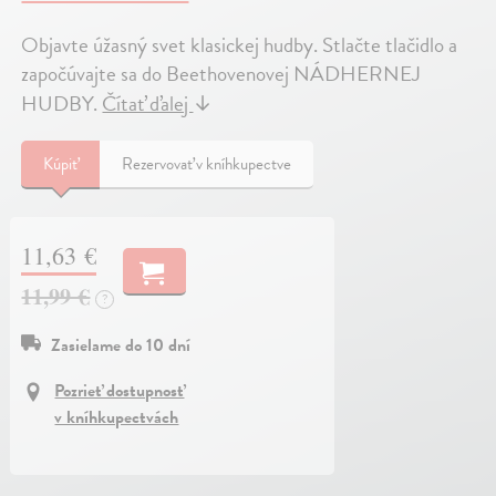
Objavte úžasný svet klasickej hudby. Stlačte tlačidlo a
započúvajte sa do Beethovenovej NÁDHERNEJ
HUDBY.
Čítať ďalej
↓
Kúpiť
Rezervovať v kníhkupectve
11,63 €
11,99 €
?
Zasielame do 10 dní
Pozrieť dostupnosť
v kníhkupectvách