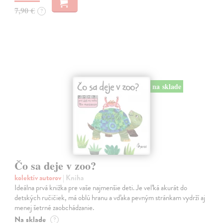
7,90 €
?
na sklade
Čo sa deje v zoo?
kolektív autorov
| Kniha
Ideálna prvá knižka pre vaše najmenšie deti. Je veľká akurát do
detských ručičiek, má oblú hranu a vďaka pevným stránkam vydrží aj
menej šetrné zaobchádzanie.
Na sklade
?