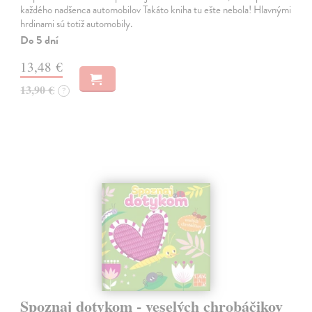
každého nadšenca automobilov Takáto kniha tu ešte nebola! Hlavnými
hrdinami sú totiž automobily.
Do 5 dní
13,48 €
13,90 €
?
Spoznaj dotykom - veselých chrobáčikov