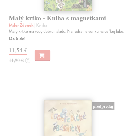
Malý krtko - Kniha s magnetkami
Miler Zdeněk
| Kniha
Malý krtko má vždy dobrú náladu. Najradšej je vonku na veľkej lúke.
Do 5 dní
11,54 €
11,90 €
?
predpredaj