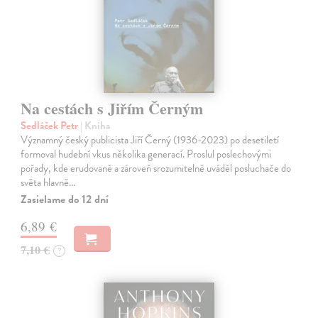
Na cestách s Jiřím Černým
Sedláček Petr
| Kniha
Významný český publicista Jiří Černý (1936-2023) po desetiletí
formoval hudební vkus několika generací. Proslul poslechovými
pořady, kde erudovaně a zároveň srozumitelně uváděl posluchače do
světa hlavně…
Zasielame do 12 dní
6,89 €
7,10 €
?