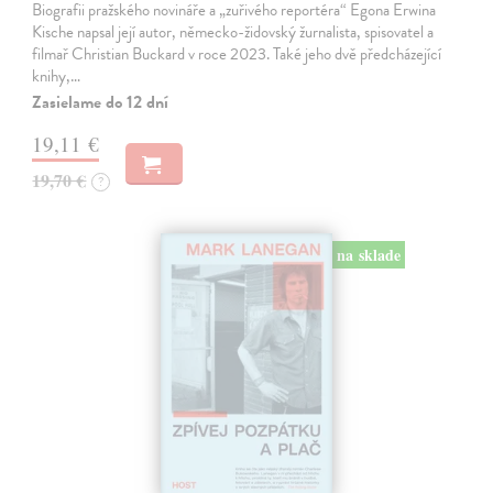
Biografii pražského novináře a „zuřivého reportéra“ Egona Erwina
Kische napsal její autor, německo-židovský žurnalista, spisovatel a
filmař Christian Buckard v roce 2023. Také jeho dvě předcházející
knihy,…
Zasielame do 12 dní
19,11 €
19,70 €
?
na sklade