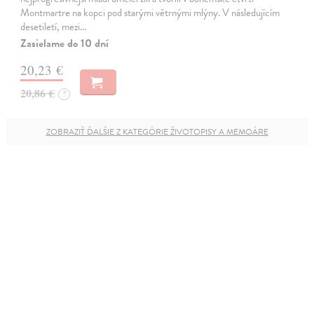
Montmartre na kopci pod starými větrnými mlýny. V následujícím
desetiletí, mezi…
Zasielame do 10 dní
20,23 €
20,86 €
?
ZOBRAZIŤ ĎALŠIE Z KATEGÓRIE ŽIVOTOPISY A MEMOÁRE