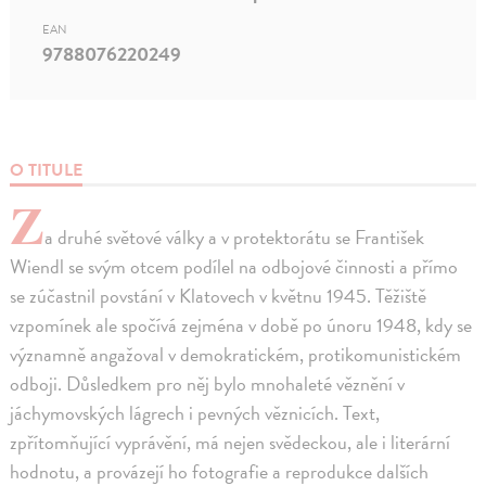
EAN
9788076220249
O TITULE
Z
a druhé světové války a v protektorátu se František
Wiendl se svým otcem podílel na odbojové činnosti a přímo
se zúčastnil povstání v Klatovech v květnu 1945. Těžiště
vzpomínek ale spočívá zejména v době po únoru 1948, kdy se
významně angažoval v demokratickém, protikomunistickém
odboji. Důsledkem pro něj bylo mnohaleté věznění v
jáchymovských lágrech i pevných věznicích. Text,
zpřítomňující vyprávění, má nejen svědeckou, ale i literární
hodnotu, a provázejí ho fotografie a reprodukce dalších