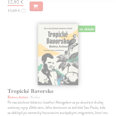
12,92 €
13,60 €
?
na sklade
Tropické Bavorsko
Betina Anton
| Kniha
Po nacistickom lekárovi Josefovi Mengelem sa po skončení druhej
svetovej vojny zľahla zem. Jeho domovom sa stal štát Sao Paulo, kde
sa obklopil po nemecky hovoriacimi európskymi imigrantmi, ktorí mu