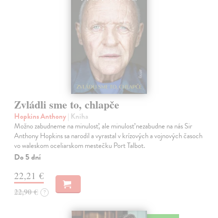
Zvládli sme to, chlapče
Hopkins Anthony
| Kniha
Možno zabudneme na minulosť, ale minulosť nezabudne na nás Sir
Anthony Hopkins sa narodil a vyrastal v krízových a vojnových časoch
vo waleskom oceliarskom mestečku Port Talbot.
Do 5 dní
22,21 €
22,90 €
?