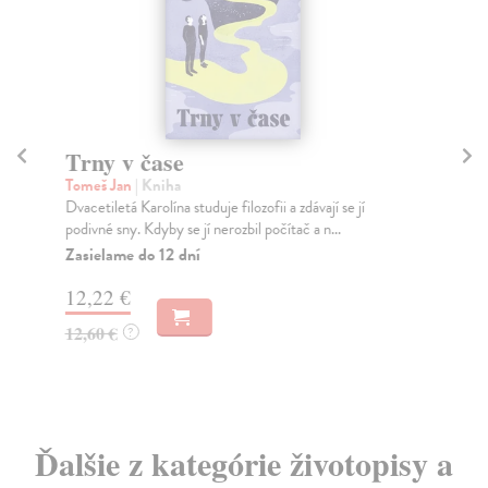
Trny v čase
Č
Tomeš Jan
| Kniha
Ho
Dvacetiletá Karolína studuje filozofii a zdávají se jí
Psy
podivné sny. Kdyby se jí nerozbil počítač a n...
por
Zasielame do 12 dní
Na
12,22 €
17
12,60 €
18
?
Ďalšie z kategórie životopisy a