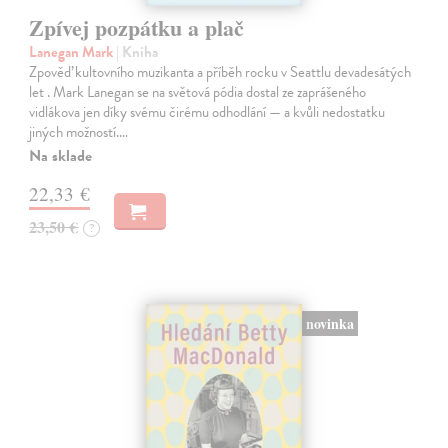
Zpívej pozpátku a plač
Lanegan Mark
| Kniha
Zpověď kultovního muzikanta a příběh rocku v Seattlu devadesátých
let . Mark Lanegan se na světová pódia dostal ze zaprášeného
vidlákova jen díky svému čirému odhodlání — a kvůli nedostatku
jiných možností.…
Na sklade
22,33 €
23,50 €
?
novinka