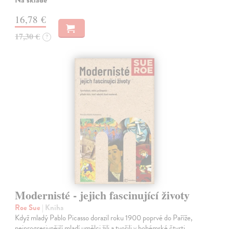
16,78 €
17,30 €
?
Modernisté - jejich fascinující životy
Roe Sue
| Kniha
Když mladý Pablo Picasso dorazil roku 1900 poprvé do Paříže,
nejprogresivnější mladí umělci žili a tvořili v bohémské čtvrti