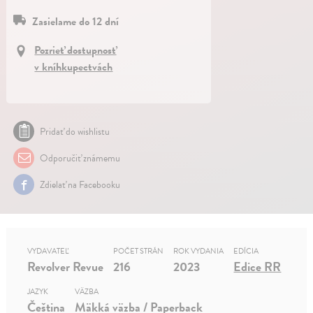
Zasielame do 12 dní
Pozrieť dostupnosť
v kníhkupectvách
Pridať do wishlistu
Odporučiť známemu
Zdielať na Facebooku
VYDAVATEĽ
POČET STRÁN
ROK VYDANIA
EDÍCIA
Revolver Revue
216
2023
Edice RR
JAZYK
VÄZBA
Čeština
Mäkká väzba / Paperback