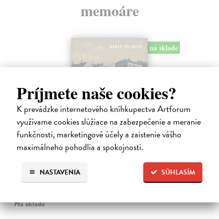
memoáre
na sklade
Príjmete naše cookies?
K prevádzke internetového kníhkupectva Artforum
využívame cookies slúžiace na zabezpečenie a meranie
funkčnosti, marketingové účely a zaistenie vášho
maximálneho pohodlia a spokojnosti.
Táňa / Praha 3 / Žižkov
Zelbová Marie
| Kniha
NASTAVENIA
SÚHLASÍM
Nikdy jsme nebyli úplně standardní žižkovská rodina. Vítejte v
mámině bytě 4. kategorie, který byl všem otevřen dokořán.
Na sklade