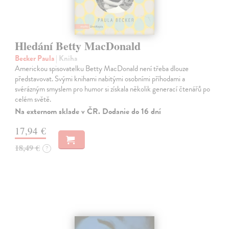
Hledání Betty MacDonald
Becker Paula
| Kniha
Americkou spisovatelku Betty MacDonald není třeba dlouze
představovat. Svými knihami nabitými osobními příhodami a
svérázným smyslem pro humor si získala několik generací čtenářů po
celém světě.
Na externom sklade v ČR. Dodanie do 16 dní
17,94 €
18,49 €
?