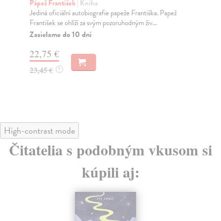
1
Pápež František
| Kniha
Jediná oficiální autobiografie papeže Františka. Papež
We
František se ohlíží za svým pozoruhodným živ...
Dru
rek
Zasielame do 10 dní
Za
22,75 €
17
23,45 €
?
17
High-contrast mode
Čitatelia s podobným vkusom si
kúpili aj: