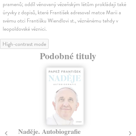
pramenů; oddíl věnovaný vězeňským létům prokládají také
úryvky z dopisů, které František adresoval matce Marii a
svému otci Františku Wiendlovi st., vězněnému tehdy v
leopoldovské věznici.
High-contrast mode
Podobné tituly
Naděje. Autobiografie
Pa