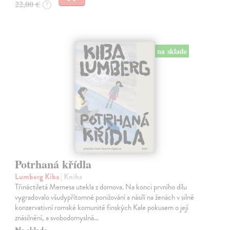
22,00 €
?
na sklade
Potrhaná křídla
Lumberg Kiba
| Kniha
Třináctiletá Memesa utekla z domova. Na konci prvního dílu
vygradovalo všudypřítomné ponižování a násilí na ženách v silně
konzervativní romské komunitě finských Kale pokusem o její
znásilnění, a svobodomyslná…
Na sklade