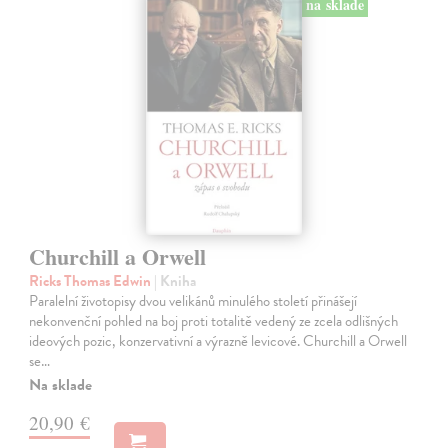
na sklade
Churchill a Orwell
Ricks Thomas Edwin
| Kniha
Paralelní životopisy dvou velikánů minulého století přinášejí
nekonvenční pohled na boj proti totalitě vedený ze zcela odlišných
ideových pozic, konzervativní a výrazně levicové. Churchill a Orwell
se…
Na sklade
20,90 €