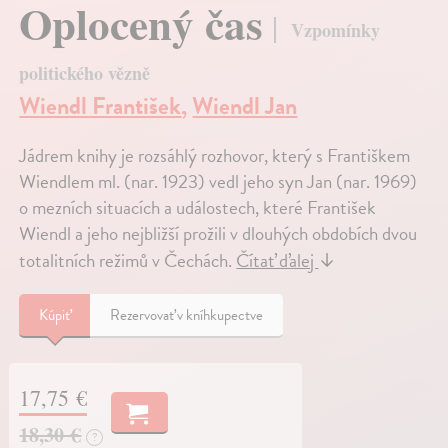
Oplocený čas
Vzpomínky
politického vězně
Wiendl František
,
Wiendl Jan
Jádrem knihy je rozsáhlý rozhovor, který s Františkem
Wiendlem ml. (nar. 1923) vedl jeho syn Jan (nar. 1969)
o mezních situacích a událostech, které František
Wiendl a jeho nejbližší prožili v dlouhých obdobích dvou
totalitních režimů v Čechách.
Čítať ďalej
↓
Kúpiť
Rezervovať v kníhkupectve
17,75 €
18,30 €
?