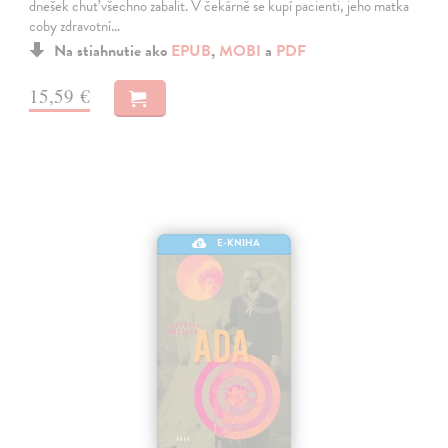
dnešek chuť všechno zabalit. V čekárně se kupí pacienti, jeho matka
coby zdravotní…
Na stiahnutie ako
EPUB
,
MOBI
a
PDF
15,59 €
E-KNIHA