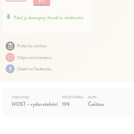
Titul je dostupný ihneď na stiahnutie
Pridať do wishlistu
Odporučiť známemu
Zdielať na Facebooku
VYDAVATEĽ
POČET STRÁN
JAZYK
HOST - vydavatelství
199
Čeština