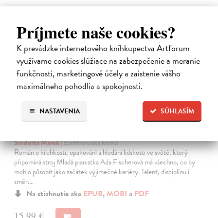
E-KNIHA
Príjmete naše cookies?
K prevádzke internetového kníhkupectva Artforum
využívame cookies slúžiace na zabezpečenie a meranie
funkčnosti, marketingové účely a zaistenie vášho
maximálneho pohodlia a spokojnosti.
NASTAVENIA
SÚHLASÍM
Systémy něhy
Šindelka Marek
| Elektronická kniha
Román o křehkosti, opakování a hledání lidskosti ve světě, který
připomíná stroj Mladá pianistka Ada Fischerová má všechno, co by
mohlo působit jako začátek výjimečné kariéry. Talent, disciplínu i
směr.…
Na stiahnutie ako
EPUB
,
MOBI
a
PDF
15,99 €