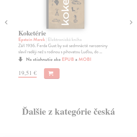
Koketérie
V
Epstein Marek
| Elektronická kniha
Te
Září 1936. Ferda Gust by své sedmnácté narozeniny
Je 
slavil raději než s rodinou s pihovatou Luďou, do ...
roz
Na stiahnutie ako
EPUB
a
MOBI
19,51 €
12
Ďalšie z kategórie česká