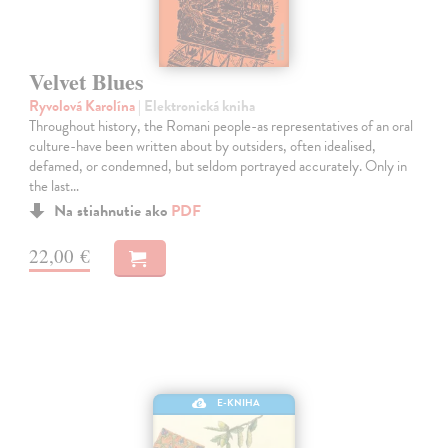
Velvet Blues
Ryvolová Karolína
| Elektronická kniha
Throughout history, the Romani people-as representatives of an oral
culture-have been written about by outsiders, often idealised,
defamed, or condemned, but seldom portrayed accurately. Only in
the last…
Na stiahnutie ako
PDF
22,00 €
E-KNIHA