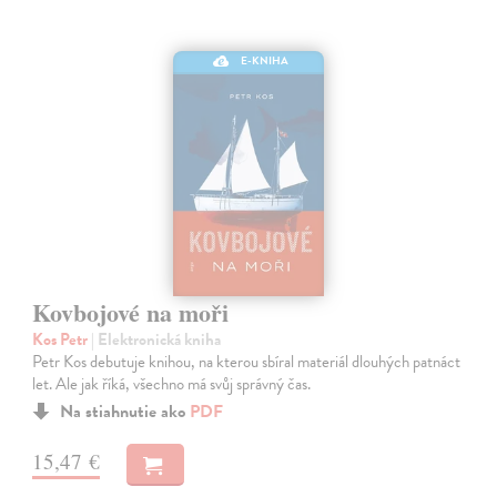
E-KNIHA
Kovbojové na moři
Kos Petr
| Elektronická kniha
Petr Kos debutuje knihou, na kterou sbíral materiál dlouhých patnáct
let. Ale jak říká, všechno má svůj správný čas.
Na stiahnutie ako
PDF
15,47 €