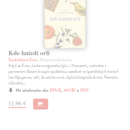
Kde hnízdí orli
Šindelářová Ema
| Elektronická kniha
Když se Ema, česká emigrantka žijící v Nizozemí, rozhodne s
partnerem Basem koupit opuštěnou usedlost ve španělských horách
Las Alpujarras, věří, že začíná nová, idylická kapitola života. Namísto
růžového…
Na stiahnutie ako
EPUB
,
MOBI
a
PDF
11,96 €