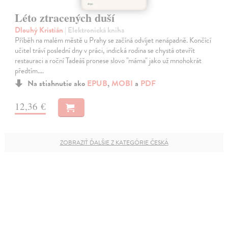
Léto ztracených duší
Dlouhý Kristián
| Elektronická kniha
Příběh na malém městě u Prahy se začíná odvíjet nenápadně. Končící
učitel tráví poslední dny v práci, indická rodina se chystá otevřít
restauraci a roční Tadeáš pronese slovo "máma" jako už mnohokrát
předtím.…
Na stiahnutie ako
EPUB
,
MOBI
a
PDF
12,36 €
ZOBRAZIŤ ĎALŠIE Z KATEGÓRIE ČESKÁ