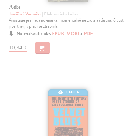
Ada
Jonášová Veronika
| Elektronická kniha
Anastázie je mladá novinářka, momentálně ne zrovna šťastná. Opustil
ji partner, v práci se ztrapnila.
Na stiahnutie ako
EPUB
,
MOBI
a
PDF
10,84 €
E-KNIHA