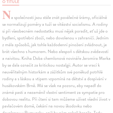
O TITULE
N
a společnosti jsou stále znát poválečné šrámy, oficiálně
se normalizují poměry a tuží se vítězství socialismu. A rodiny
si při všeobecném nedostatku musí nějak poradit, ať už jde o
bydlení, spotřební zboží, nebo dovolenou v zahraničí. Jedním
z mála způsobů, jak tohle každodenní pinožení zvládnout, je
brát všechno s humorem. Nebo alespoň s dětskou zvědavostí
a naivitou. Kniha Doba chemlonová novináře Jaromíra Marka
by se dala označit za kritickou nostalgii. Autor se vrací k
neuvěřitelným historkám a zážitkům své poněkud potrhlé
rodiny a s láskou a vtipem vzpomíná na dětství a dospívání v
husákovském Brně. Má se však na pozoru, aby nepadl do
známé pasti a nezaměnil vlastní sentiment za sympatie pro
dobovou realitu. Při čtení si tam můžeme užívat všední život v
pavlačovém domě, čekání na novou škodovku nebo
dovolenou v Rumunsku, aniž by nám cokoli hrozilo. Tedy