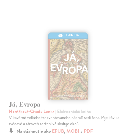
E-KNIHA
Já, Evropa
Horňáková-Civade Lenka
| Elektronická kniha
V kavárně velkého frekventovaného nádraží sedí žena. Pije kávu a
zvědavě a zároveň zdrženlivě sleduje okolí.
Na stiahnutie ako
EPUB
,
MOBI
a
PDF