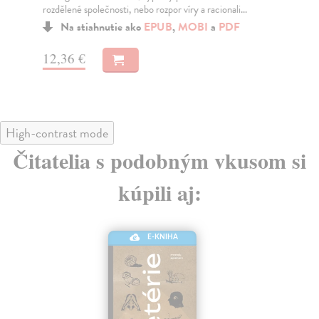
rozdělené společnosti, nebo rozpor víry a racionali...
svě
Na stiahnutie ako
EPUB
,
MOBI
a
PDF
12,36 €
15
High-contrast mode
Čitatelia s podobným vkusom si
kúpili aj:
E-KNIHA