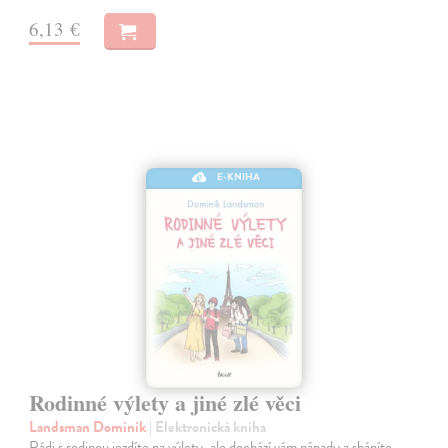
6,13 €
E-KNIHA
Rodinné výlety a jiné zlé věci
Landsman Dominik
| Elektronická kniha
Rádi s rodinou jezdíte na výlety, ale dochází vám nápady a sháníte