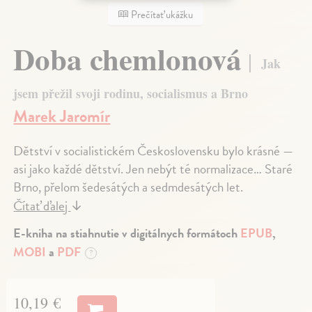
Prečítať ukážku
Doba chemlonová
Jak
jsem přežil svoji rodinu, socialismus a Brno
Marek Jaromír
Dětství v socialistickém Československu bylo krásné —
asi jako každé dětství. Jen nebýt té normalizace… Staré
Brno, přelom šedesátých a sedmdesátých let.
Čítať ďalej
↓
E-kniha na stiahnutie v digitálnych formátoch
EPUB
,
MOBI
a
PDF
?
10,19 €