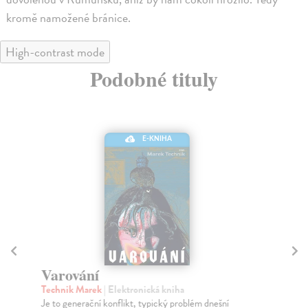
kromě namožené bránice.
High-contrast mode
Podobné tituly
E-KNIHA
Varování
S
Technik Marek
| Elektronická kniha
Ši
Je to generační konflikt, typický problém dnešní
Rom