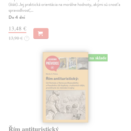
(štát). Jej praktická orientácia na morálne hodnoty, akými sú cnosť a
spravodlivosť,…
Do 4 dní
13,48 €
13,90 €
?
na sklade
Řím antituristický