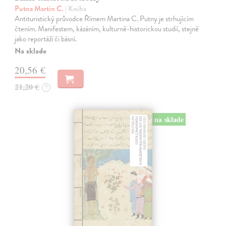
Putna Martin C.
| Kniha
Antituristický průvodce Římem Martina C. Putny je strhujícím
čtením. Manifestem, kázáním, kulturně-historickou studií, stejně
jako reportáží či básní.
Na sklade
20,56 €
21,20 €
?
na sklade