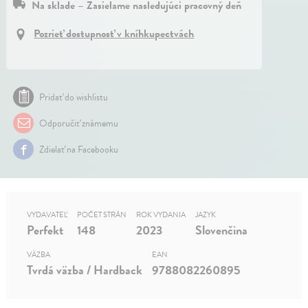
Na sklade – Zasielame nasledujúci pracovný deň
Pozrieť dostupnosť v kníhkupectvách
Pridať do wishlistu
Odporučiť známemu
Zdielať na Facebooku
VYDAVATEĽ
POČET STRÁN
ROK VYDANIA
JAZYK
Perfekt
148
2023
Slovenčina
VÄZBA
EAN
Tvrdá väzba / Hardback
9788082260895