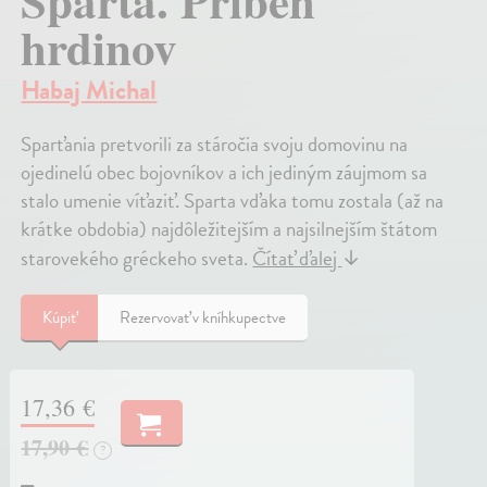
Sparta. Príbeh
hrdinov
Habaj Michal
Sparťania pretvorili za stáročia svoju domovinu na
ojedinelú obec bojovníkov a ich jediným záujmom sa
stalo umenie víťaziť. Sparta vďaka tomu zostala (až na
krátke obdobia) najdôležitejším a najsilnejším štátom
starovekého gréckeho sveta.
Čítať ďalej
↓
Kúpiť
Rezervovať v kníhkupectve
17,36 €
17,90 €
?