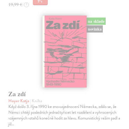
19,99 €
?
na sklade
novinka
Za zdí
Hoyer Katja
| Kniha
Když došlo 3. října 1990 ke znovusjednocení Německa, zdálo se, že
Němci chtějí posledních jednačtyřicet let rozdělení a vyhrocených
vzájemných vztahů konečně hodit za hlavu. Komunistický režim padl a
již…