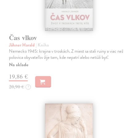
Čas vlkov
Jähner Harald
| Kniha
Nemecko 1945: krajina v troskách. Z miest sa stali ruiny a viac než
polovica obyvateľov žije tam, kde nepatrí alebo netúži byť.
Na sklade
19,86 €
20,90 €
?