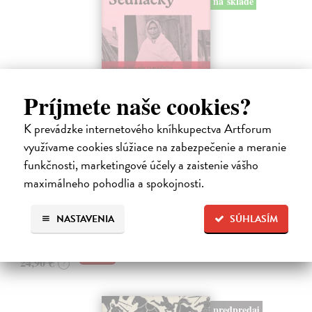
na sklade
Príjmete naše cookies?
K prevádzke internetového kníhkupectva Artforum
využívame cookies slúžiace na zabezpečenie a meranie
Sedliačky
funkčnosti, marketingové účely a zaistenie vášho
Kuciel-Frydryszak Joanna
| Kniha
maximálneho pohodlia a spokojnosti.
„Neplač, dieťa moje. Každá žena je otrokyňa, tak ani ty nebudeš
vyvolená,“ hovorí babka svojej mladej vnučke.
Na sklade
NASTAVENIA
SÚHLASÍM
23,66 €
24,90 €
?
predpredaj