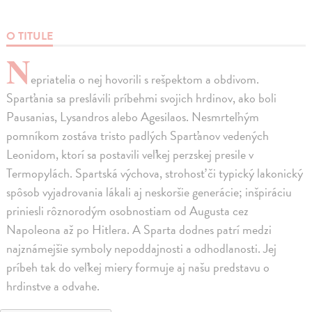
O TITULE
N
epriatelia o nej hovorili s rešpektom a obdivom.
Sparťania sa preslávili príbehmi svojich hrdinov, ako boli
Pausanias, Lysandros alebo Agesilaos. Nesmrteľným
pomníkom zostáva tristo padlých Sparťanov vedených
Leonidom, ktorí sa postavili veľkej perzskej presile v
Termopylách. Spartská výchova, strohosť či typický lakonický
spôsob vyjadrovania lákali aj neskoršie generácie; inšpiráciu
priniesli rôznorodým osobnostiam od Augusta cez
Napoleona až po Hitlera. A Sparta dodnes patrí medzi
najznámejšie symboly nepoddajnosti a odhodlanosti. Jej
príbeh tak do veľkej miery formuje aj našu predstavu o
hrdinstve a odvahe.