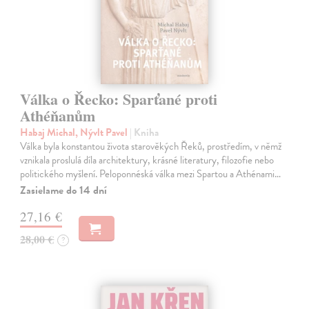
Válka o Řecko: Sparťané proti
Athéňanům
Habaj Michal, Nývlt Pavel
| Kniha
Válka byla konstantou života starověkých Řeků, prostředím, v němž
vznikala proslulá díla architektury, krásné literatury, filozofie nebo
politického myšlení. Peloponnéská válka mezi Spartou a Athénami…
Zasielame do 14 dní
27,16 €
28,00 €
?