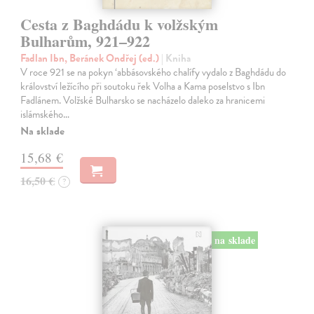
Cesta z Baghdádu k volžským
Bulharům, 921–922
Fadlan Ibn, Beránek Ondřej (ed.)
| Kniha
V roce 921 se na pokyn ‘abbásovského chalífy vydalo z Baghdádu do
království ležícího při soutoku řek Volha a Kama poselstvo s Ibn
Fadlánem. Volžské Bulharsko se nacházelo daleko za hranicemi
islámského…
Na sklade
15,68 €
16,50 €
?
na sklade