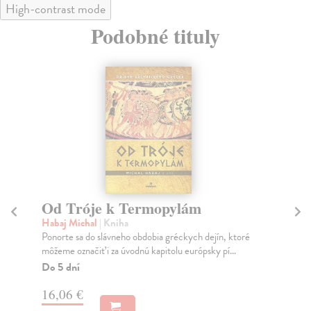
High-contrast mode
Podobné tituly
ám
Svet starovekého Grécka
Habaj Michal
| Kniha
ch dejín, ktoré
Knihou Svet starovekého Grécka vstupujeme do živo
rópsky pí...
starých Grékov, do ich každodenných radostí, úsp...
Do 5 dní
17,36 €