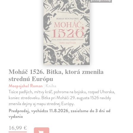
Moháč 1526. Bitka, ktorá zmenila
strednú Európu
Mocpajchel Roman
| Kniha
Tisíce padlých, mŕtvy kráľ, pohroma na bojisku, rozpad Uhorska,
koniec stredoveku. Bitka pri Moháči 29. augusta 1526 navždy
zmenila dejiny aj mapu strednej Európy.
Predpredaj, vychádza 11.8.2026, zasielame do 3 dní od
vydania
16,99 €