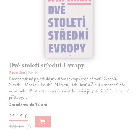
Dvě století střední Evropy
Křen Jan
| Kniha
Komparativně pojaté dějiny středoevropských národů (Čechů,
Slováků, Maďarů, Poláků, Němců, Rakušanů a Židů) v moderní éře
od sklonku 18. století do současnosti kombinují syntetizující a paralelní
přístupy,…
Zasielame do 12 dní
35,15 €
37,00 €
?