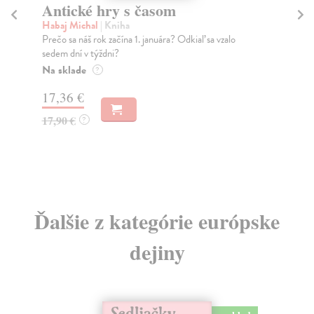
Antické hry s časom
O
h
Habaj Michal
| Kniha
Sv
Prečo sa náš rok začína 1. januára? Odkiaľ sa vzalo
sedem dní v týždni?
Fr
Na sklade
Aut
?
org
17,36 €
Za
17,90 €
?
9,
10
Ďalšie z kategórie európske
dejiny