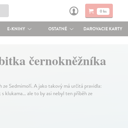
0 ks
E-KNIHY
OSTATNÉ
DAROVACIE KARTY
bitka černokněžníka
h ze Sedmimoří. A jako takový má určitá pravidla:
 s klukama… ale to by asi nebyl ten příběh ze