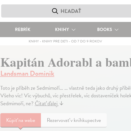
REBRÍK
KNIHY
BOOKS
KNIHY
-
KNIHY PRE DETI
-
OD 7 DO 9 ROKOV
Kapitán Adorabl a bam
Landsman Dominik
Toto je příběh ze Sedmimoří… … vlastně teda jako druhý příbě
Všeho víc! Víc výbuchů, víc přestřelek, víc dostaveníček holek
Sedmimoří, ne?
Čítať ďalej
↓
Kúpiť
na webe
Rezervovať v kníhkupectve