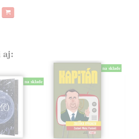
 aj:
na sklade
na sklade