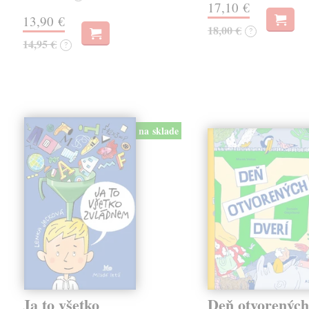
17,10 €
13,90 €
18,00 €
?
14,95 €
?
na sklade
Ja to všetko
Deň otvorených