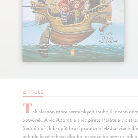
O TITULE
T
ak alespoň moře šermířských soubojů, oceán démon
potvůrek. A víc Adorabla a víc piráta Pařáta a víc ztr
Sedmimoří, kde opět hrozí probuzení vládce všech dé
nebude kazit zábavu dlouho, protože ho brzy i s lodí u