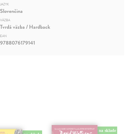
JAZYK
Slovenčina
VÄZBA
Tvrdá väzba / Hardback
EAN
9788076179141
na sklade