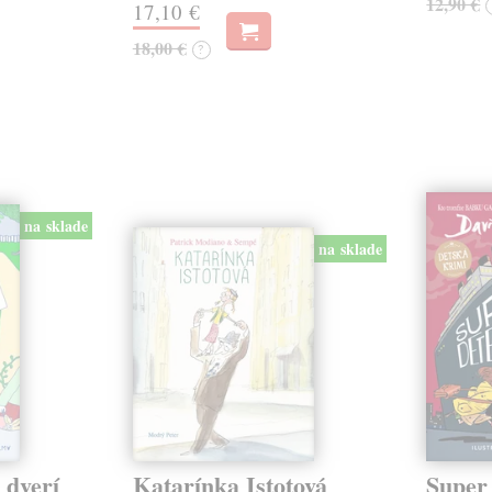
12,90 €
17,10 €
18,00 €
?
na sklade
na sklade
 dverí
Katarínka Istotová
Super