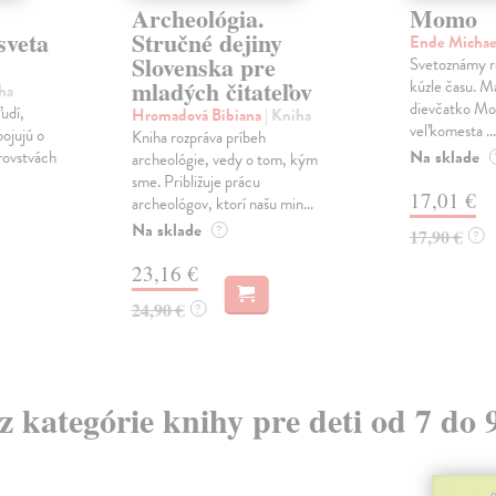
Archeológia.
Momo
sveta
Stručné dejiny
Ende Micha
Slovenska pre
Svetoznámy r
mladých čitateľov
kúzle času. M
ha
dievčatko Mom
ľudí,
Hromadová Bibiana
| Kniha
veľkomesta ...
bojujú o
Kniha rozpráva príbeh
Na sklade
rovstvách
archeológie, vedy o tom, kým
sme. Približuje prácu
17,01 €
archeológov, ktorí našu min...
Na sklade
?
17,90 €
?
23,16 €
24,90 €
?
 z kategórie knihy pre deti od 7 do 