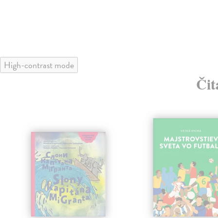
High-contrast mode
Čit