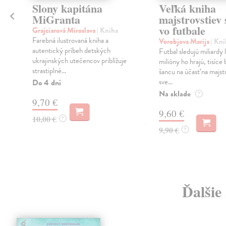
Slony kapitána
Veľká kniha
MiGranta
majstrovstiev 
vo futbale
Grajciarová Miroslava
| Kniha
a
Farebná ilustrovaná kniha a
Vorobjova Marija
| Kni
autentický príbeh detských
Futbal sledujú miliardy 
ukrajinských utečencov priblížuje
milióny ho hrajú, tisíce 
strastiplné...
šancu na účasť na majst
sve...
Do 4 dní
Na sklade
?
9,70 €
9,60 €
10,00 €
?
9,90 €
?
Ďalšie