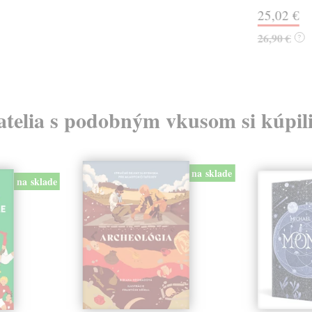
25,02 €
26,90 €
?
atelia s podobným vkusom si kúpili
na sklade
na sklade