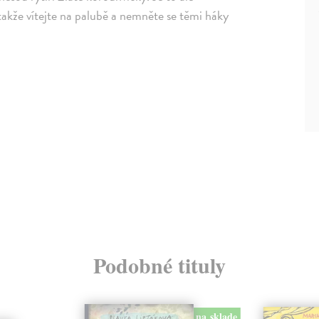
takže vítejte na palubě a nemněte se těmi háky
Podobné tituly
na sklade