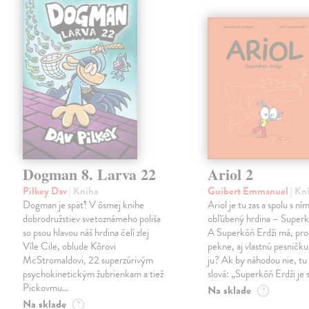
Dogman 8. Larva 22
Ariol 2
Pilkey Dav
| Kniha
Guibert Emmanuel
| Kn
Dogman je späť! V ôsmej knihe
Ariol je tu zas a spolu s ním
dobrodružstiev svetoznámeho poliša
obľúbený hrdina – Superk
so psou hlavou náš hrdina čelí zlej
A Superkôň Erdži má, pro
Víle Cile, oblude Kôrovi
pekne, aj vlastnú pesničk
McStromaldovi, 22 superzúrivým
ju? Ak by náhodou nie, tu 
psychokinetickým žubrienkam a tiež
slová: „Superkôň Erdži je
Pickovmu…
Na sklade
?
Na sklade
?