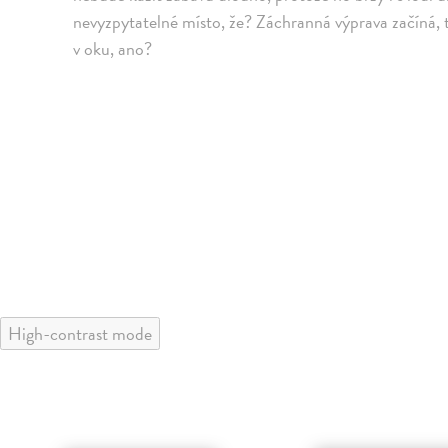
nevyzpytatelné místo, že? Záchranná výprava začíná, 
v oku, ano?
High-contrast mode
predaj