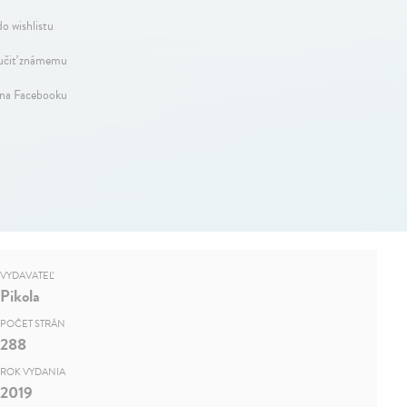
do wishlistu
čiť známemu
 na Facebooku
VYDAVATEĽ
Pikola
POČET STRÁN
288
ROK VYDANIA
2019