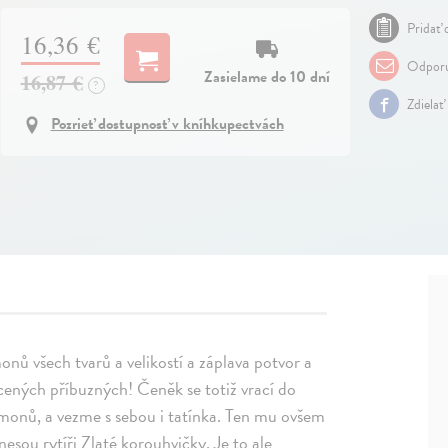
Pridať 
16,36 €
Odporu
Zasielame do 10 dní
16,87 €
?
Zdielať
Pozrieť dostupnosť v kníhkupectvách
ů všech tvarů a velikostí a záplava potvor a
acených příbuzných! Čeněk se totiž vrací do
monů, a vezme s sebou i tatínka. Ten mu ovšem
nesou rytíři Zlaté korouhvičky. Je to ale