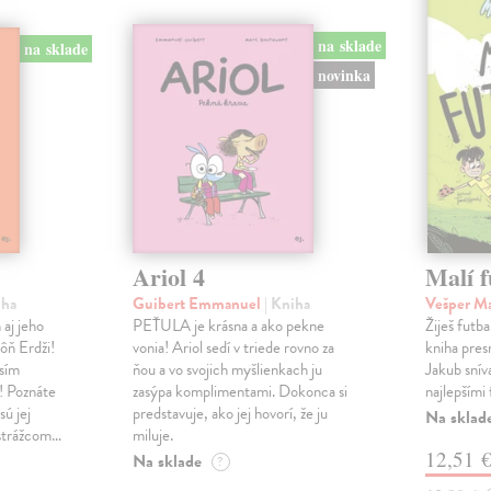
na sklade
na sklade
novinka
Ariol 4
Malí f
iha
Guibert Emmanuel
| Kniha
Vešper M
 aj jeho
PEŤULA je krásna a ako pekne
Žiješ futb
ôň Erdži!
vonia! Ariol sedí v triede rovno za
kniha pres
sím
ňou a vo svojich myšlienkach ju
Jakub sníva
u! Poznáte
zasýpa komplimentami. Dokonca si
najlepšími 
sú jej
predstavuje, ako jej hovorí, že ju
Na sklad
 strážcom…
miluje.
12,51 
Na sklade
?