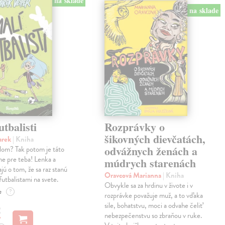
na sklade
na sklade
utbalisti
Rozprávky o
šikovných dievčatách,
arek
| Kniha
odvážnych ženách a
alom? Tak potom je táto
ne pre teba! Lenka a
múdrych starenách
jú o tom, že sa raz stanú
Oravcová Marianna
| Kniha
futbalistami na svete.
Obvykle sa za hrdinu v živote i v
e
?
rozprávke považuje muž, a to vďaka
sile, bohatstvu, moci a odvahe čeliť
€
nebezpečenstvu so zbraňou v ruke.