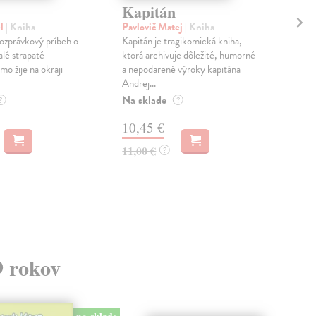
Kapitán
Ka
el
| Kniha
Pavlovič Matej
| Kniha
Ama
ozprávkový príbeh o
Kapitán je tragikomická kniha,
V n
alé strapaté
ktorá archivuje dôležité, humorné
braz
o žije na okraji
a nepodarené výroky kapitána
Ama
Andrej...
spoz
Na sklade
Na 
?
?
10,45 €
15
11,00 €
15,
?
9 rokov