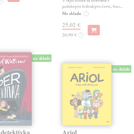
V tejto knižke sa stretnete s
?
podobnými hrdinskými činmi, hoci…
Na sklade
?
25,02 €
26,90 €
?
na sklade
na sklade
 detektívka
Ariol