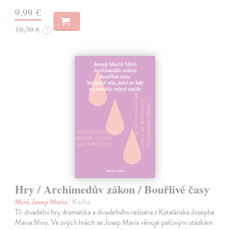
9,99 €
10,30 €
?
Hry / Archimedův zákon / Bouřlivé časy
Miró Josep Maria
| Kniha
Tři divadelní hry dramatika a divadelního režiséra z Katalánska Josepha
Maria Miro. Ve svých hrách se Josep Maria věnuje palčivým otázkám