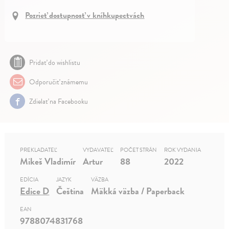
Pozrieť dostupnosť v kníhkupectvách
Pridať do wishlistu
Odporučiť známemu
Zdielať na Facebooku
PREKLADATEĽ
VYDAVATEĽ
POČET STRÁN
ROK VYDANIA
Mikeš Vladimír
Artur
88
2022
EDÍCIA
JAZYK
VÄZBA
Edice D
Čeština
Mäkká väzba / Paperback
EAN
9788074831768