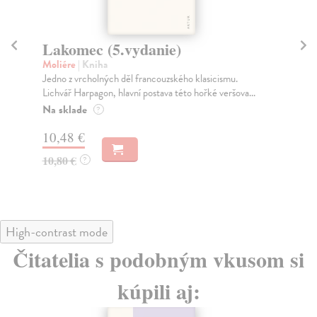
Lakomec (5.vydanie)
M
Moliére
| Kniha
Mo
Jedno z vrcholných děl francouzského klasicismu.
Mis
Lichvář Harpagon, hlavní postava této hořké veršova...
Obs
Na sklade
Za
?
10,48 €
9,
10,80 €
9,
?
High-contrast mode
Čitatelia s podobným vkusom si
kúpili aj: