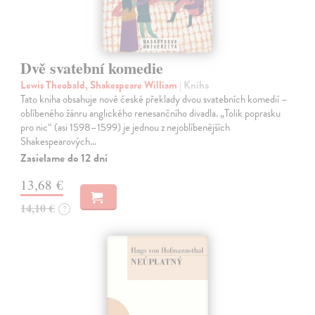
Dvě svatební komedie
Lewis Theobald, Shakespeare William
| Kniha
Tato kniha obsahuje nové české překlady dvou svatebních komedií –
oblíbeného žánru anglického renesančního divadla. „Tolik poprasku
pro nic“ (asi 1598–1599) je jednou z nejoblíbenějších
Shakespearových…
Zasielame do 12 dní
13,68 €
14,10 €
?