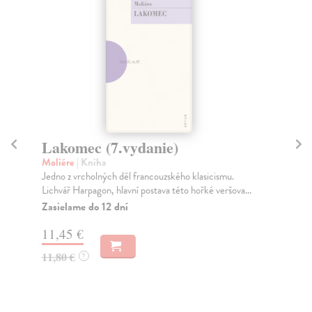
Lakomec (7.vydanie)
M
Moliére
| Kniha
Mo
Jedno z vrcholných děl francouzského klasicismu.
Mis
Lichvář Harpagon, hlavní postava této hořké veršova...
Obs
Zasielame do 12 dní
Za
11,45 €
9,
11,80 €
9,
?