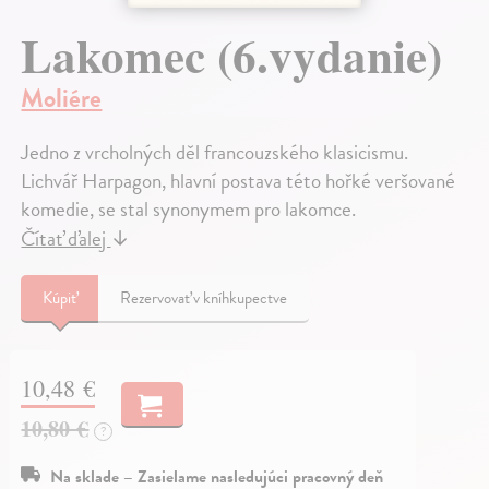
Lakomec (6.vydanie)
Moliére
Jedno z vrcholných děl francouzského klasicismu.
Lichvář Harpagon, hlavní postava této hořké veršované
komedie, se stal synonymem pro lakomce.
Čítať ďalej
↓
Kúpiť
Rezervovať v kníhkupectve
10,48 €
10,80 €
?
Na sklade – Zasielame nasledujúci pracovný deň