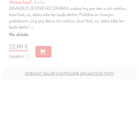
Mokoš Jozef
| Kniha
DIVADLO JEDNÉHO DIVÁKA uvádza hry pre deti a ich rodičov,
ktorí boli, sú, alebo ešte len budú deťmi. Publikácia s hravým
podnázvom „hry pre deti a ich rodičov, ktorí boli, sú, alebo ešte len
budú deťmi“…
Na sklade
22,80 €
24,00 €
?
ZOBRAZIŤ ĎALŠIE Z KATEGÓRIE DRAMATICKÉ TEXTY