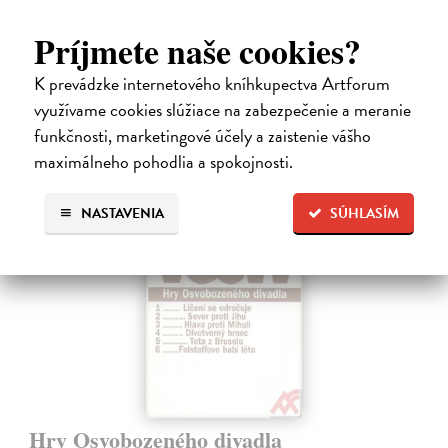
Dvojjazyčné vydanie súborného Shakespearovho dramatického diela
v preklade Martina Hilského.
Príjmete naše cookies?
Zasielame do 12 dní
K prevádzke internetového kníhkupectva Artforum
15,04 €
využívame cookies slúžiace na zabezpečenie a meranie
15,50 €
?
funkčnosti, marketingové účely a zaistenie vášho
maximálneho pohodlia a spokojnosti.
NASTAVENIA
SÚHLASÍM
Hry Osvobozeného divadla