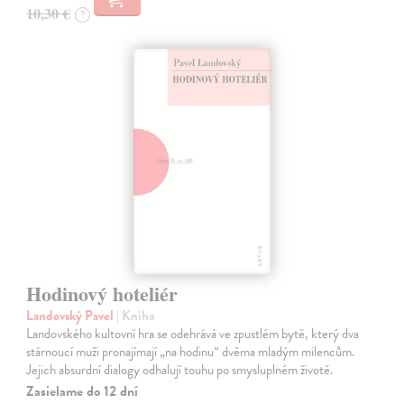
10,30 €
?
Hodinový hoteliér
Landovský Pavel
| Kniha
Landovského kultovní hra se odehrává ve zpustlém bytě, který dva
stárnoucí muži pronajímají „na hodinu“ dvěma mladým milencům.
Jejich absurdní dialogy odhalují touhu po smysluplném životě.
Zasielame do 12 dní