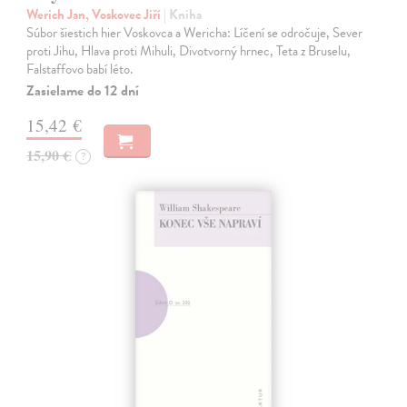
Werich Jan, Voskovec Jiří
| Kniha
Súbor šiestich hier Voskovca a Wericha: Líčení se odročuje, Sever
proti Jihu, Hlava proti Mihuli, Divotvorný hrnec, Teta z Bruselu,
Falstaffovo babí léto.
Zasielame do 12 dní
15,42 €
15,90 €
?