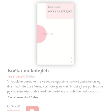
Kočka na kolejích
Topol Josef
| Kniha
V Topolově poetické hře vedou na opuštěné vlakové zastávce dialog
dva mladí lidé Évi a Véna, kteří čekají na vlak. Probírají své pohledy na
jejich sedmiletý vztah a rozdílné představy o společné budoucnosti.…
Zasielame do 12 dní
9,79 €