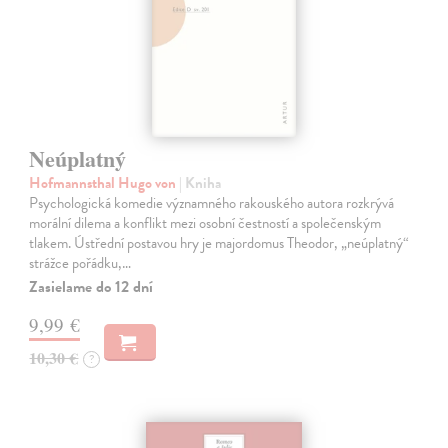
Neúplatný
Hofmannsthal Hugo von
| Kniha
Psychologická komedie významného rakouského autora rozkrývá
morální dilema a konflikt mezi osobní čestností a společenským
tlakem. Ústřední postavou hry je majordomus Theodor, „neúplatný“
strážce pořádku,…
Zasielame do 12 dní
9,99 €
10,30 €
?