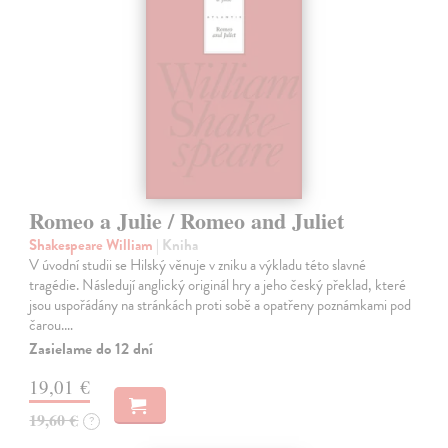
Romeo a Julie / Romeo and Juliet
Shakespeare William
| Kniha
V úvodní studii se Hilský věnuje v zniku a výkladu této slavné
tragédie. Následují anglický originál hry a jeho český překlad, které
jsou uspořádány na stránkách proti sobě a opatřeny poznámkami pod
čarou.…
Zasielame do 12 dní
19,01 €
19,60 €
?