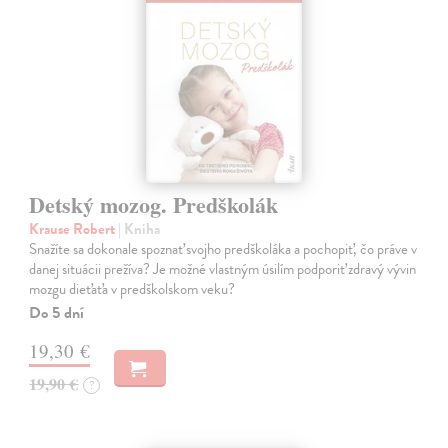
Detský mozog. Predškolák
Krause Robert
| Kniha
Snažíte sa dokonale spoznať svojho predškoláka a pochopiť, čo práve v
danej situácii prežíva? Je možné vlastným úsilím podporiť zdravý vývin
mozgu dieťaťa v predškolskom veku?
Do 5 dní
19,30 €
19,90 €
?