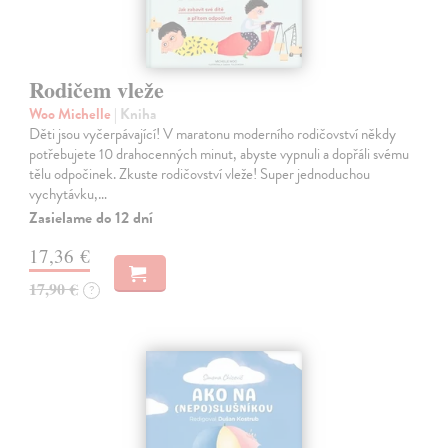
Rodičem vleže
Woo Michelle
| Kniha
Děti jsou vyčerpávající! V maratonu moderního rodičovství někdy
potřebujete 10 drahocenných minut, abyste vypnuli a dopřáli svému
tělu odpočinek. Zkuste rodičovství vleže! Super jednoduchou
vychytávku,…
Zasielame do 12 dní
17,36 €
17,90 €
?