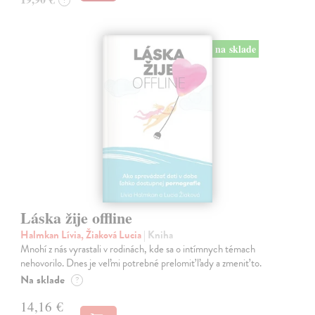
na sklade
Láska žije offline
Halmkan Lívia, Žiaková Lucia
| Kniha
Mnohí z nás vyrastali v rodinách, kde sa o intímnych témach
nehovorilo. Dnes je veľmi potrebné prelomiť ľady a zmeniť to.
Na sklade
?
14,16 €