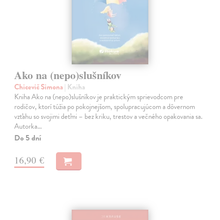
Ako na (nepo)slušníkov
Chicevič Simona
| Kniha
Kniha Ako na (nepo)slušníkov je praktickým sprievodcom pre
rodičov, ktorí túžia po pokojnejšom, spolupracujúcom a dôvernom
vzťahu so svojimi deťmi – bez kriku, trestov a večného opakovania sa.
Autorka…
Do 5 dní
16,90 €