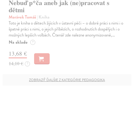
Nebuď p*ča aneb jak (ne)pracovat s
dětmi
Morávek Tomáš
| Kniha
Toto je kniha o dětech žijících v ústavní péči – o dobré práci s nimi i o
špatné práci s nimi, o jejich příbězích, o rozhodnutích dospělých i o
možných lepších volbách. Čtenář zde nalezne anonymizované,…
Na sklade
?
13,68 €
14,10 €
?
ZOBRAZIŤ ĎALŠIE Z KATEGÓRIE PEDAGOGIKA