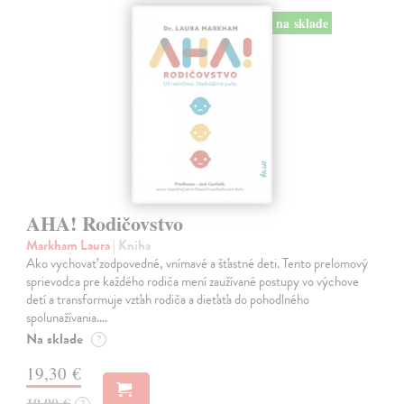
na sklade
AHA! Rodičovstvo
Markham Laura
| Kniha
Ako vychovať zodpovedné, vnímavé a šťastné deti. Tento prelomový
sprievodca pre každého rodiča mení zaužívané postupy vo výchove
detí a transformuje vzťah rodiča a dieťaťa do pohodlného
spolunažívania.…
Na sklade
?
19,30 €
19,90 €
?