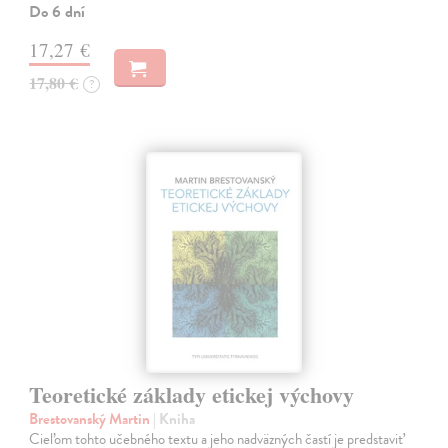
Do 6 dní
17,27 €
17,80 €
?
Teoretické základy etickej výchovy
Brestovanský Martin
| Kniha
Cieľom tohto učebného textu a jeho nadväzných častí je predstaviť