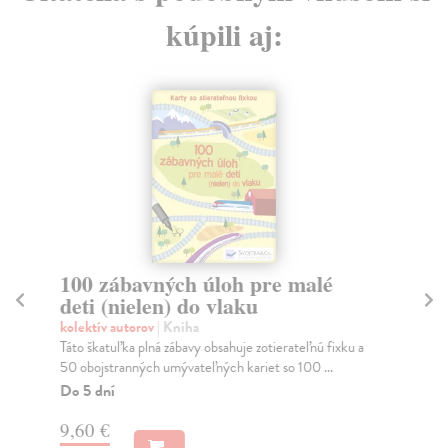
kúpili aj:
100 zábavných úloh pre malé
A
deti (nielen) do vlaku
pr
kolektív autorov
| Kniha
Arc
Táto škatuľka plná zábavy obsahuje zotierateľnú fixku a
Skr
50 obojstranných umývateľných kariet so 100 ...
Hyp
hyp
Do 5 dní
Na
9,60 €