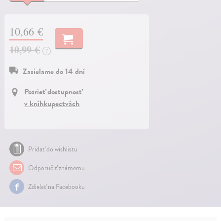
10,66 €
10,99 €
?
Zasielame do 14 dní
Pozrieť dostupnosť
v kníhkupectvách
Pridať do wishlistu
Odporučiť známemu
Zdielať na Facebooku