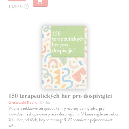
14,90 €
?
150 terapeutických her pro dospívající
Gruzewski Kevin
| Kniha
Vtipné a inkluzivní terapeutické hry nabízejí cenný zdroj pro
individuální i skupinovou práci s dospívajícími. V knize najdeme celou
škálu her, od těch, kdy se teenageři učí poznávat a pojmenovávat
své…