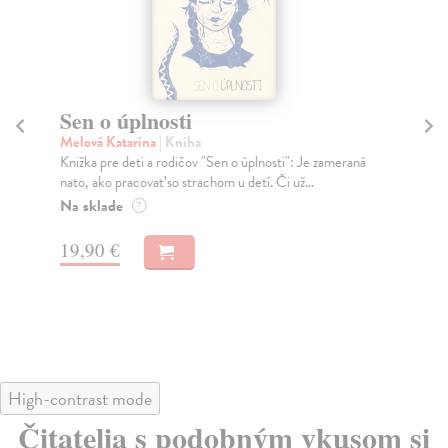
Sen o úplnosti
O
Melová Katarína
| Kniha
Bu
Knižka pre deti a rodičov "Sen o úplnosti": Je zameraná
Poz
nato, ako pracovať so strachom u detí. Či už...
maj
Na sklade
Na
?
16
19,90 €
16
High-contrast mode
Čitatelia s podobným vkusom si