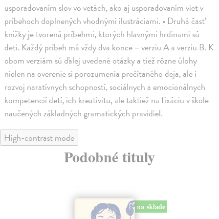
usporadovaním slov vo vetách, ako aj usporadovaním viet v
príbehoch doplnených vhodnými ilustráciami. • Druhá časť
knižky je tvorená príbehmi, ktorých hlavnými hrdinami sú
deti. Každý príbeh má vždy dva konce – verziu A a verziu B. K
obom verziám sú ďalej uvedené otázky a tiež rôzne úlohy
nielen na overenie si porozumenia prečítaného deja, ale i
rozvoj naratívnych schopností, sociálnych a emocionálnych
kompetencií detí, ich kreativitu, ale taktiež na fixáciu v škole
naučených základných gramatických pravidiel.
High-contrast mode
Podobné tituly
na sklade