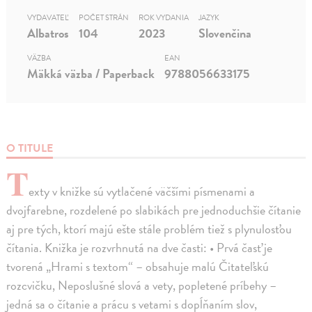
VYDAVATEĽ
POČET STRÁN
ROK VYDANIA
JAZYK
Albatros
104
2023
Slovenčina
VÄZBA
EAN
Mäkká väzba / Paperback
9788056633175
O TITULE
T
exty v knižke sú vytlačené väčšími písmenami a
dvojfarebne, rozdelené po slabikách pre jednoduchšie čítanie
aj pre tých, ktorí majú ešte stále problém tiež s plynulosťou
čítania. Knižka je rozvrhnutá na dve časti: • Prvá časť je
tvorená „Hrami s textom“ – obsahuje malú Čitateľskú
rozcvičku, Neposlušné slová a vety, popletené príbehy –
jedná sa o čítanie a prácu s vetami s dopĺňaním slov,