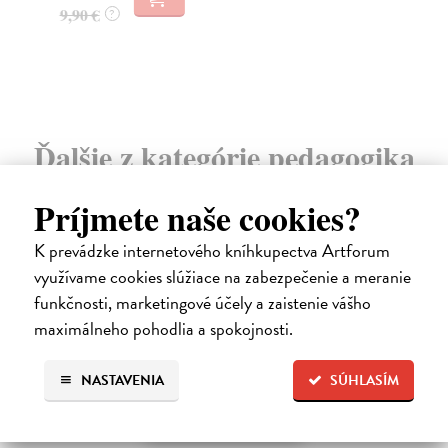
13
9,90 €
?
14
Ďalšie z kategórie pedagogika
Príjmete naše cookies?
na sklade
K prevádzke internetového kníhkupectva Artforum
využívame cookies slúžiace na zabezpečenie a meranie
funkčnosti, marketingové účely a zaistenie vášho
maximálneho pohodlia a spokojnosti.
NASTAVENIA
SÚHLASÍM