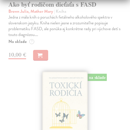
Ako byť rodičom dieťaťa s FASD
Brown Julia, Mather Mary
| Kniha
Jedna z mála kníh o poruchách fetálneho alkoholového spektra v
slovenskom jazyku. Kniha nielen jasne a zrozumiteľne popisuje
problematiku FASD, ale ponúka aj konkrétne rady pri výchove detí s
touto diagnózou.…
Na sklade
?
10,00 €
na sklade