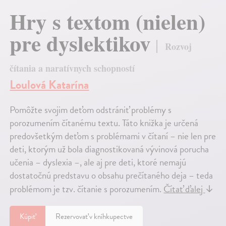
Hry s textom (nielen)
pre dyslektikov
Rozvoj
čítania a naratívnych schopností
Loulová Katarína
Pomôžte svojim deťom odstrániť problémy s
porozumením čítanému textu. Táto knižka je určená
predovšetkým deťom s problémami v čítaní – nie len pre
deti, ktorým už bola diagnostikovaná vývinová porucha
učenia – dyslexia –, ale aj pre deti, ktoré nemajú
dostatočnú predstavu o obsahu prečítaného deja – teda
problémom je tzv. čítanie s porozumením.
Čítať ďalej
↓
Kúpiť
Rezervovať v kníhkupectve