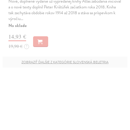
Nové, doplnené vydanie už vypredanej knihy Atlas zabúdania inicioval
a o nové texty doplnil Peter Krištúfek začiatkom roka 2018. Kniha
tak zachytáva obdobie rokov 1914 až 2018 a stáva sa príspevkom k
výročiu…
Na sklade
14,93 €
19,90 €
?
ZOBRAZIŤ ĎALŠIE Z KATEGÓRIE SLOVENSKÁ BELETRIA