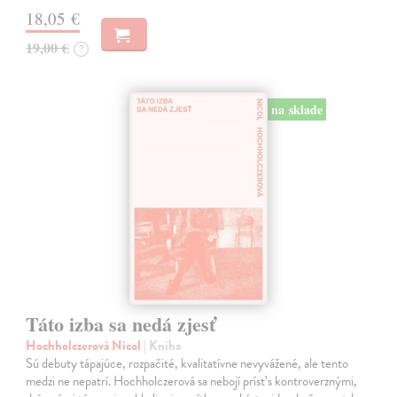
18,05 €
19,00 €
?
na sklade
Táto izba sa nedá zjesť
Hochholczerová Nicol
| Kniha
Sú debuty tápajúce, rozpačité, kvalitatívne nevyvážené, ale tento
medzi ne nepatrí. Hochholczerová sa nebojí prísť s kontroverznými,