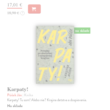
17,01 €
18,90 €
?
na sklade
Karpaty!
Púček Ján
| Kniha
Karpaty! Tu som! Alebo nie? Krajina detstva a dospievania.
Na sklade