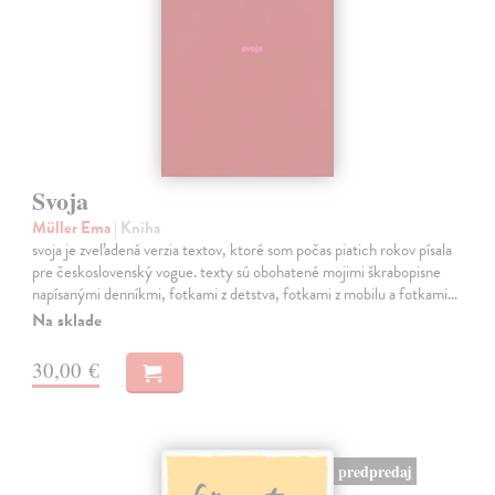
Svoja
Müller Ema
| Kniha
svoja je zveľadená verzia textov, ktoré som počas piatich rokov písala
pre československý vogue. texty sú obohatené mojimi škrabopisne
napísanými denníkmi, fotkami z detstva, fotkami z mobilu a fotkami…
Na sklade
30,00 €
predpredaj