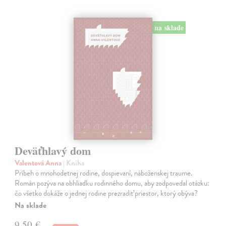
na sklade
Deväťhlavý dom
Valentová Anna
| Kniha
Príbeh o mnohodetnej rodine, dospievaní, náboženskej traume.
Román pozýva na obhliadku rodinného domu, aby zodpovedal otázku:
čo všetko dokáže o jednej rodine prezradiť priestor, ktorý obýva?
Na sklade
9,50 €