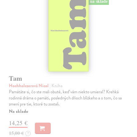
na sklade
Tam
Hochholczerová Nicol
| Kniha
Pamätáte si, čo ste mali obuté, keď vám niekto umieral? Krehká
rodinná dráma o pamäti, posledných dňoch blízkeho a o tom, čo sa
zmení pre tie, ktoré tu zostali.
Na sklade
14,25 €
15,00 €
?