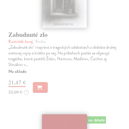
Zabudnuté zlo
Kumičák Juraj
| Kniha
„Zabudnuté zlo“ rozpráva o tragických udalostiach z obdobia druhej
svetovej vojny a krátko po nej. Na príbehoch postáv sa objavujú
tragédie, ktoré postihli Židov, Nemcov, Maďarov, Čechov aj
Slovákov v…
Na sklade
21,47 €
22,60 €
?
na sklade