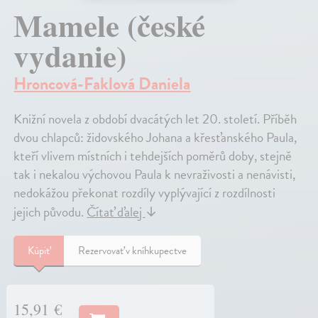
Mamele (české
vydanie)
Hroncová-Faklová Daniela
Knižní novela z období dvacátých let 20. století. Příběh
dvou chlapců: židovského Johana a křesťanského Paula,
kteří vlivem místních i tehdejších poměrů doby, stejně
tak i nekalou výchovou Paula k nevraživosti a nenávisti,
nedokážou překonat rozdíly vyplývající z rozdílnosti
jejich původu.
Čítať ďalej
↓
Kúpiť
Rezervovať v kníhkupectve
15,91 €