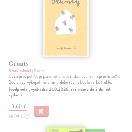
Grunty
Krasula Jozef
| Kniha
Už na prvý pohľad je jasné, že jama je malá alebo truhla je príliš veľká.
Buď chlapi vykopali malú jamu alebo rodina kúpila veľkú truhlu.
Predpredaj, vychádza 21.8.2026, zasielame do 3 dní od
vydania
13,60 €
16,00 €
?