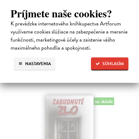
Príjmete naše cookies?
Kolotočárka
K prevádzke internetového kníhkupectva Artforum
využívame cookies slúžiace na zabezpečenie a meranie
Wernerová Jana
| Kniha
Tam, kde sa radosť zo slobodného pohybu a dobrodružstva prelína s
funkčnosti, marketingové účely a zaistenie vášho
pocitom vyčlenenia. Tam, kde rastie starý gaštan a okolo neho sa krúti
maximálneho pohodlia a spokojnosti.
život dievčatka, ktoré od svojej starej mamy dostalo meno Zelinka.…
Na sklade
NASTAVENIA
SÚHLASÍM
15,21 €
16,90 €
?
na sklade