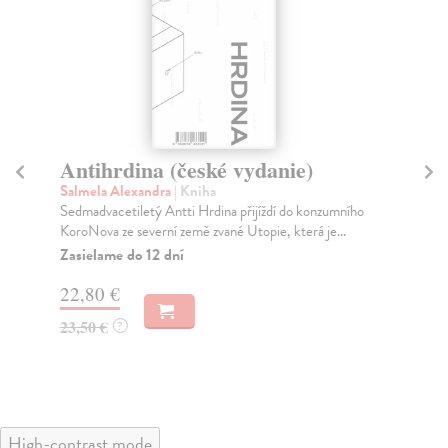
Antihrdina (české vydanie)
An
Salmela Alexandra
| Kniha
Ha
Sedmadvacetiletý Antti Hrdina přijíždí do konzumního
Dev
KoroNova ze severní země zvané Utopie, která je...
hla
Zasielame do 12 dní
Za
22,80 €
15
23,50 €
15
?
High-contrast mode