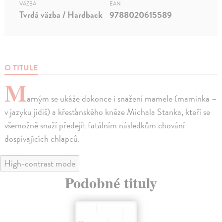
VÄZBA
EAN
Tvrdá väzba / Hardback
9788020615589
O TITULE
M
arným se ukáže dokonce i snažení mamele (maminka –
v jazyku jidiš) a křesťanského kněze Michala Stanka, kteří se
všemožně snaží předejít fatálním následkům chování
dospívajících chlapců.
High-contrast mode
Podobné tituly