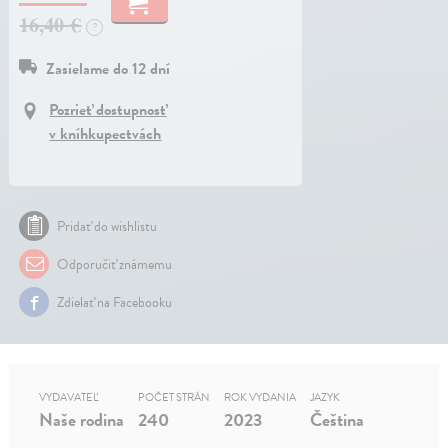
16,40 €
?
Zasielame do 12 dní
Pozrieť dostupnosť
v kníhkupectvách
Pridať do wishlistu
Odporučiť známemu
Zdielať na Facebooku
VYDAVATEĽ
POČET STRÁN
ROK VYDANIA
JAZYK
Naše rodina
240
2023
Čeština