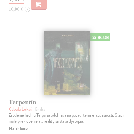
10,00 €
?
na sklade
Terpentín
Cabala Lukáš
| Kniha
Zrodenie hrdinu Terpa sa odohráva na pozadí temnej súčasnosti. Stačí
malé preklopenie a z reality sa stáva dystópia.
Na sklade