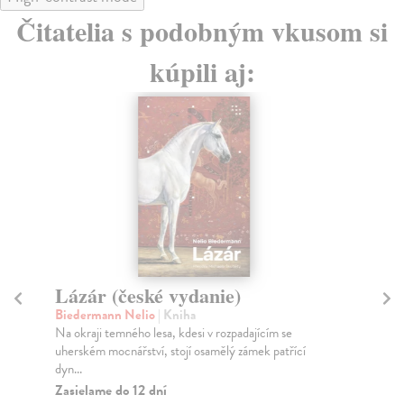
Čitatelia s podobným vkusom si
kúpili aj:
Lázár (české vydanie)
O
Biedermann Nelio
| Kniha
Ho
Na okraji temného lesa, kdesi v rozpadajícím se
Krá
uherském mocnářství, stojí osamělý zámek patřící
Net
dyn...
Do
dní
Zasielame do 12 dní