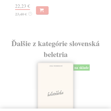
gar
22,23 €
22
23,40 €
?
23
Ďalšie z kategórie slovenská
beletria
na sklade