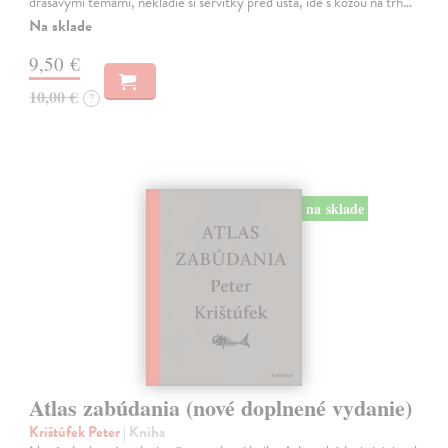
drásavými témami, nekladie si servítky pred ústa, ide s kožou na trh…
Na sklade
9,50 €
10,00 €
?
na sklade
Atlas zabúdania (nové doplnené vydanie)
Krištúfek Peter
| Kniha