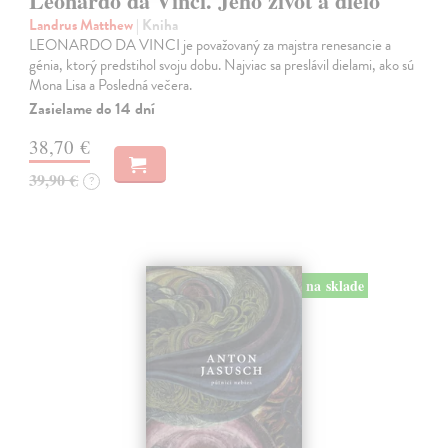
Leonardo da Vinci. Jeho život a dielo
Landrus Matthew
| Kniha
LEONARDO DA VINCI je považovaný za majstra renesancie a
génia, ktorý predstihol svoju dobu. Najviac sa preslávil dielami, ako sú
Mona Lisa a Posledná večera.
Zasielame do 14 dní
38,70 €
39,90 €
?
na sklade