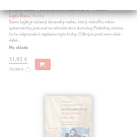
Posledná večera Leonarda z Vinci
Lajda Stano
| Kniha
Stano Lajda je súčasný slovenský maliar, ktorý niekoľko rokov
systematicky pracoval na rekonštrukcii ikonickej Poslednej večere,
čo ho inšpirovalo k napísaniu tejto knihy. Odkrýva pred nami silné i
slabé…
Na sklade
31,92 €
39,90 €
?