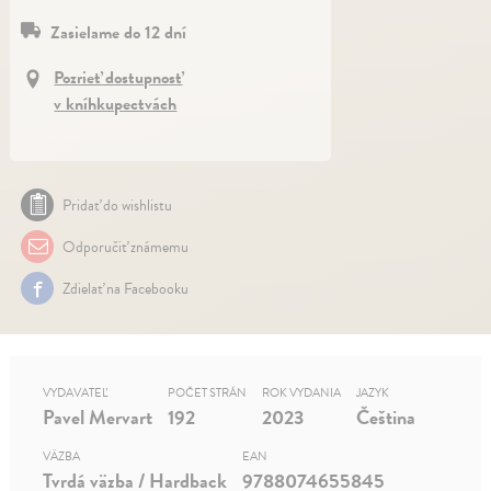
Zasielame do 12 dní
Pozrieť dostupnosť
v kníhkupectvách
Pridať do wishlistu
Odporučiť známemu
Zdielať na Facebooku
VYDAVATEĽ
POČET STRÁN
ROK VYDANIA
JAZYK
Pavel Mervart
192
2023
Čeština
VÄZBA
EAN
Tvrdá väzba / Hardback
9788074655845