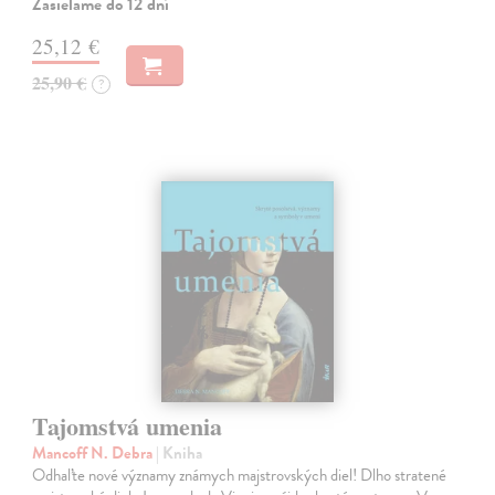
Zasielame do 12 dní
25,12 €
25,90 €
?
Tajomstvá umenia
Mancoff N. Debra
| Kniha
Odhaľte nové významy známych majstrovských diel! Dlho stratené