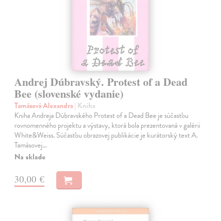
Andrej Dúbravský. Protest of a Dead
Bee (slovenské vydanie)
Tamásová Alexandra
| Kniha
Kniha Andreja Dúbravského Protest of a Dead Bee je súčasťou
rovnomenného projektu a výstavy, ktorá bola prezentovaná v galérii
White&Weiss. Súčasťou obrazovej publikácie je kurátorský text A.
Tamásovej…
Na sklade
30,00 €