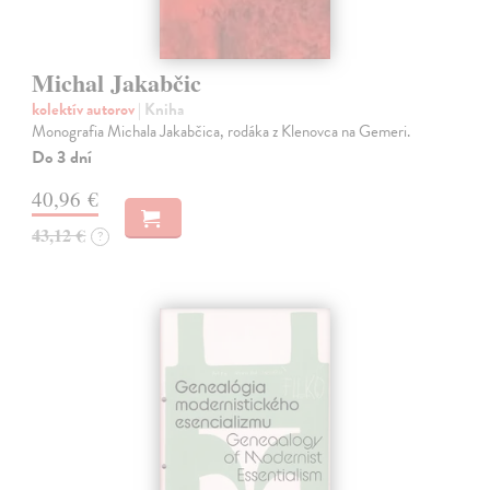
Michal Jakabčic
kolektív autorov
| Kniha
Monografia Michala Jakabčica, rodáka z Klenovca na Gemeri.
Do 3 dní
40,96 €
43,12 €
?