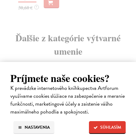
Ďalšie z kategórie výtvarné
umenie
Príjmete naše cookies?
na sklade
K prevádzke internetového kníhkupectva Artforum
využívame cookies slúžiace na zabezpečenie a meranie
funkčnosti, marketingové účely a zaistenie vášho
maximálneho pohodlia a spokojnosti.
NASTAVENIA
SÚHLASÍM