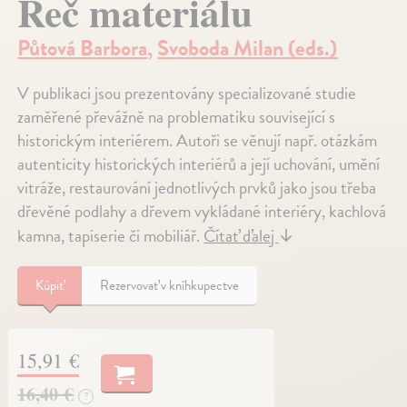
Řeč materiálu
Půtová Barbora
,
Svoboda Milan (eds.)
V publikaci jsou prezentovány specializované studie
zaměřené převážně na problematiku související s
historickým interiérem. Autoři se věnují např. otázkám
autenticity historických interiérů a její uchování, umění
vitráže, restaurování jednotlivých prvků jako jsou třeba
dřevěné podlahy a dřevem vykládané interiéry, kachlová
kamna, tapiserie či mobiliář.
Čítať ďalej
↓
Kúpiť
Rezervovať v kníhkupectve
15,91 €
16,40 €
?