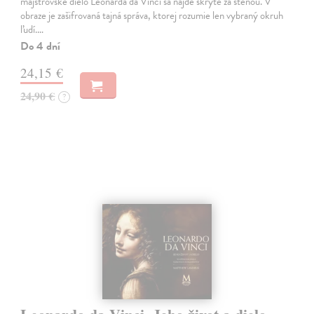
majstrovské dielo Leonarda da Vinci sa nájde skryté za stenou. V
obraze je zašifrovaná tajná správa, ktorej rozumie len vybraný okruh
ľudí.…
Do 4 dní
24,15 €
24,90 €
?