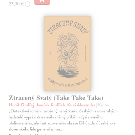
23,30 €
?
Ztracený Svatý (Take Take Take)
Horák Ondřej, Janíček Jindřich, Kusá Alexandra
| Kniha
„Detektivní román“ založený na výzkumu českých a slovenských
badatelů vypráví dnes málo známý příběh kdysi slavného,
obdivovaného, ale i zatracovaného obrazu Díkůvzdání českého a
slovenského lidu generalissimu…