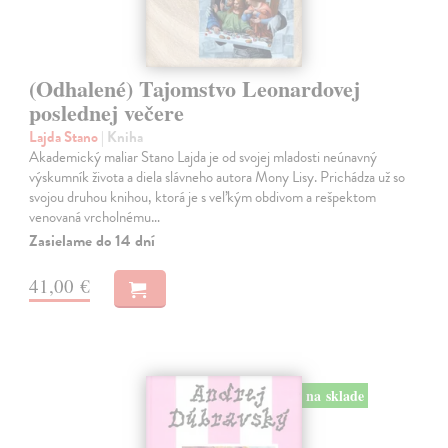
(Odhalené) Tajomstvo Leonardovej
poslednej večere
Lajda Stano
| Kniha
Akademický maliar Stano Lajda je od svojej mladosti neúnavný
výskumník života a diela slávneho autora Mony Lisy. Prichádza už so
svojou druhou knihou, ktorá je s veľkým obdivom a rešpektom
venovaná vrcholnému…
Zasielame do 14 dní
41,00 €
na sklade