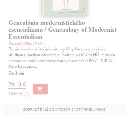
Genealógia modernistického
esencializmu / Geneaalogy of Modernist
Essentialism
Keratová Mira
| Kniha
Rozsiahla odborná štúdia kurátorky Miry Keratovej spojená s
vizuálnou autorskou intervenciou Svätopluka Mikitu HOLE otvára
doteraz nepreskúmané vrstvy tvorby Stana Filka (1937 – 2015).
Autorka využíva…
Do 3 dní
29,10 €
30,00 €
?
ZOBRAZIŤ ĎALŠIE Z KATEGÓRIE VÝTVARNÉ UMENIE