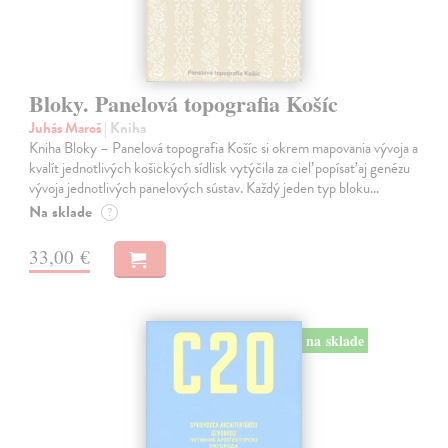
Bloky. Panelová topografia Košíc
Juhás Maroš
| Kniha
Kniha Bloky – Panelová topografia Košíc si okrem mapovania vývoja a
kvalít jednotlivých košických sídlisk vytýčila za cieľ popísať aj genézu
vývoja jednotlivých panelových sústav. Každý jeden typ bloku…
Na sklade
?
33,00 €
na sklade