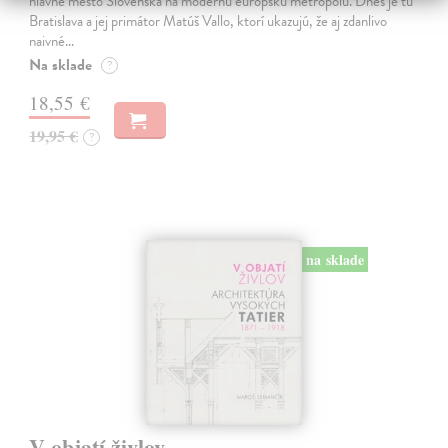
hlavné mesto Slovenska na modernú európsku metropolu. Dnes je tu
Bratislava a jej primátor Matúš Vallo, ktorí ukazujú, že aj zdanlivo
naivné…
Na sklade
?
18,55 €
19,95 €
?
na sklade
V objatí živlov