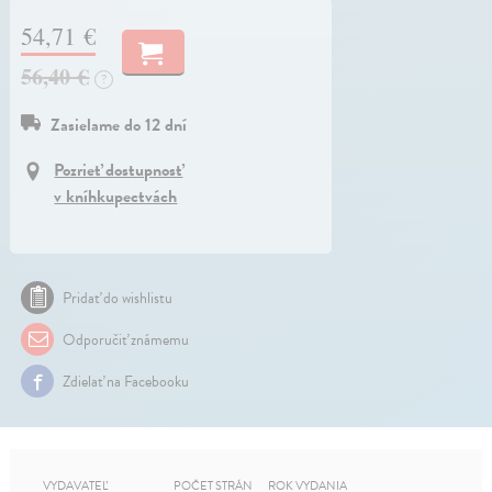
54,71 €
56,40 €
?
Zasielame do 12 dní
Pozrieť dostupnosť
v kníhkupectvách
Pridať do wishlistu
Odporučiť známemu
Zdielať na Facebooku
VYDAVATEĽ
POČET STRÁN
ROK VYDANIA