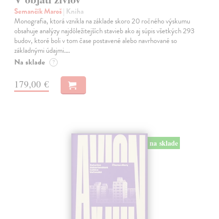
Semančík Maroš
| Kniha
Monografia, ktorá vznikla na základe skoro 20 ročného výskumu
obsahuje analýzy najdôležitejších stavieb ako aj súpis všetkých 293
budov, ktoré boli v tom čase postavené alebo navrhované so
základnými údajmi.…
Na sklade
?
179,00 €
na sklade