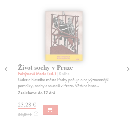
Život sochy v Praze
Šv
S
Foltýnová Marie (ed.)
| Kniha
Galerie hlavního města Prahy pečuje o nejvýznamnější
Pos
pomníky, sochy a sousoší v Praze. Většina histo...
Ope
Sch
Zasielame do 12 dní
ope
23,28 €
Za
24,00 €
?
13
13