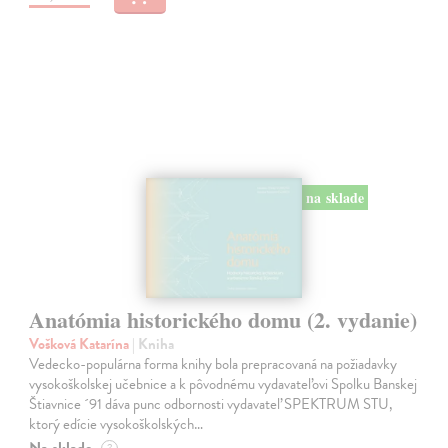
na sklade
Anatómia historického domu (2. vydanie)
Vošková Katarína
| Kniha
Vedecko-populárna forma knihy bola prepracovaná na požiadavky
vysokoškolskej učebnice a k pôvodnému vydavateľovi Spolku Banskej
Štiavnice ´91 dáva punc odbornosti vydavateľ SPEKTRUM STU,
ktorý edície vysokoškolských…
Na sklade
?