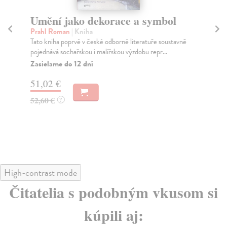
Umění jako dekorace a symbol
P
Prahl Roman
| Kniha
Hu
Tato kniha poprvé v české odborné literatuře soustavně
Jos
pojednává sochařskou i malířskou výzdobu repr...
leg
Zasielame do 12 dní
Za
51,02 €
54
52,60 €
55
?
High-contrast mode
Čitatelia s podobným vkusom si
kúpili aj: