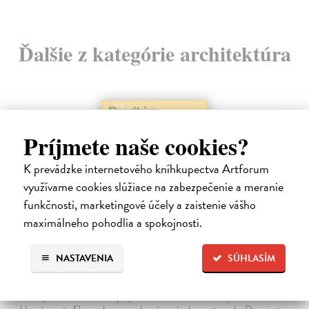
Ďalšie z kategórie architektúra
Príjmete naše cookies?
K prevádzke internetového kníhkupectva Artforum
využívame cookies slúžiace na zabezpečenie a meranie
funkčnosti, marketingové účely a zaistenie vášho
maximálneho pohodlia a spokojnosti.
NASTAVENIA
SÚHLASÍM
Predtým a potom
Vallo Matúš
| Kniha
Predtým tu bola vízia skupiny nadšencov, ktorí chceli premeniť