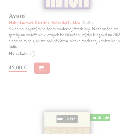
Avion
Haberlandová Katarína, Voľanská Ľubica
| Kniha
Avion bol obytným palácom modernej Bratislavy. Na terasách mal
sprchy na osvieženie v letných horúčavách. Výťah fungoval na kľúč —
alebo na mincu, ak ste boli návšteva. Vďaka modernej konštrukcii si
ľudia…
Na sklade
?
45,00 €
na sklade