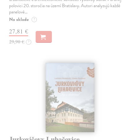
polovici 20. storočia na území Bratislavy. Autori analyzujú každé
panelové…
Na sklade
?
27,81 €
29,90 €
?
Jurkovičovy Luhačovice