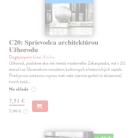
C20: Sprievodca architektúrou
Užhorodu
Degtyaryova Lina
| Kniha
Užhorod, podobne ako iné mestá moderného Zakarpatska, má v 20.
storočí so Slovenskom množstvo kultúrnych a historických väzieb.
Pred prvou svetovou vojnou mali naše územia spoločnú skúsenosť,
tvorili totiž…
Na sklade
?
7,51 €
7,90 €
?
na sklade