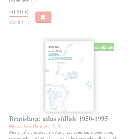
40,50 €
45,00 €
?
na sklade
Bratislava: atlas sídlisk 1950-1995
Moravčíková Henrieta
| Kniha
Monografia predstavuje históriu, spoločenské, ekonomické,
urbanistické a architektonické súvislosti výstavby sídlisk v druhej