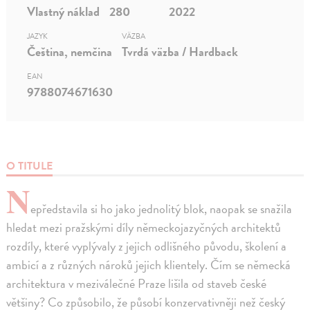
Vlastný náklad
280
2022
JAZYK
VÄZBA
Čeština, nemčina
Tvrdá väzba / Hardback
EAN
9788074671630
O TITULE
N
epředstavila si ho jako jednolitý blok, naopak se snažila
hledat mezi pražskými díly německojazyčných architektů
rozdíly, které vyplývaly z jejich odlišného původu, školení a
ambicí a z různých nároků jejich klientely. Čím se německá
architektura v meziválečné Praze lišila od staveb české
většiny? Co způsobilo, že působí konzervativněji než český