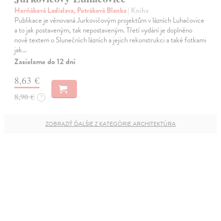
Horňáková Ladislava, Petráková Blanka
| Kniha
Publikace je věnovaná Jurkovičovým projektům v lázních Luhačovice
a to jak postaveným, tak nepostaveným. Třetí vydání je doplněno
nově textem o Slunečních lázních a jejich rekonstrukci a také fotkami
jak…
Zasielame do 12 dní
8,63 €
8,90 €
?
ZOBRAZIŤ ĎALŠIE Z KATEGÓRIE ARCHITEKTÚRA