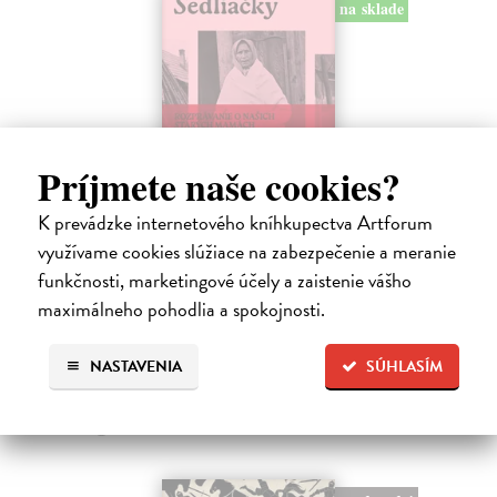
na sklade
Príjmete naše cookies?
K prevádzke internetového kníhkupectva Artforum
Sedliačky
využívame cookies slúžiace na zabezpečenie a meranie
Kuciel-Frydryszak Joanna
| Kniha
funkčnosti, marketingové účely a zaistenie vášho
„Neplač, dieťa moje. Každá žena je otrokyňa, tak ani ty nebudeš
maximálneho pohodlia a spokojnosti.
vyvolená,“ hovorí babka svojej mladej vnučke.
Na sklade
?
NASTAVENIA
SÚHLASÍM
23,66 €
24,90 €
?