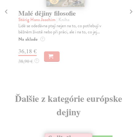
Malé dějiny filosofie
L
Störig Hans Joachim
| Kniha
Bra
Lidé se odedávna ptají nejen na to, co potřebují v
Kni
běžném životě nebo při práci, ale i na to, co jej...
dan
Na sklade
Za
?
36,18 €
12
38,90 €
12
?
Ďalšie z kategórie európske
dejiny