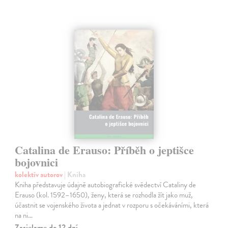
Catalina de Erauso: Příběh o jeptišce
bojovnici
kolektív autorov
| Kniha
Kniha představuje údajně autobiografické svědectví Cataliny de
Erauso (kol. 1592–1650), ženy, která se rozhodla žít jako muž,
účastnit se vojenského života a jednat v rozporu s očekáváními, která
na ni…
Zasielame do 12 dní