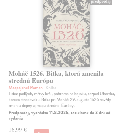
predpredaj
Moháč 1526. Bitka, ktorá zmenila
strednú Európu
Mocpajchel Roman
| Kniha
Tisíce padlých, mŕtvy kráľ, pohroma na bojisku, rozpad Uhorska,
koniec stredoveku. Bitka pri Moháči 29. augusta 1526 navždy
zmenila dejiny aj mapu strednej Európy.
Predpredaj, vychádza 11.8.2026, zasielame do 3 dní od
vydania
16,99 €