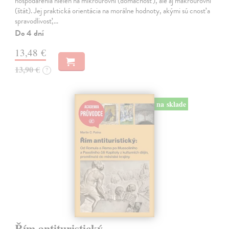
hospodárenia nielen na mikroúrovni (domácnosť), ale aj makroúrovni
(štát). Jej praktická orientácia na morálne hodnoty, akými sú cnosť a
spravodlivosť,…
Do 4 dní
13,48 €
13,90 €
?
na sklade
Řím antituristický