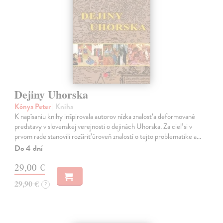
Dejiny Uhorska
Kónya Peter
| Kniha
K napísaniu knihy inšpirovala autorov nízka znalosť a deformované
predstavy v slovenskej verejnosti o dejinách Uhorska. Za cieľ si v
prvom rade stanovili rozšíriť úroveň znalostí o tejto problematike a…
Do 4 dní
29,00 €
29,90 €
?