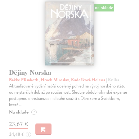
na sklade
Dějiny Norska
Bakke Elisabeth, Hroch Miroslav, Kadečková Helena
| Kniha
Aktualizované vydání nabízí ucelený pohled na vývoj norského státu
od nejstarších dob až po současnost. Sleduje období vikinské expanze
postupnou christianizaci i dlouhé soužití s Dánskem a Švédskem,
které…
Na sklade
?
23,67 €
24,40 €
?