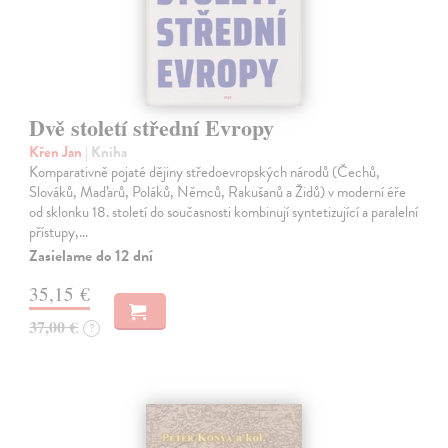
Dvě století střední Evropy
Křen Jan
| Kniha
Komparativně pojaté dějiny středoevropských národů (Čechů,
Slováků, Maďarů, Poláků, Němců, Rakušanů a Židů) v moderní éře
od sklonku 18. století do současnosti kombinují syntetizující a paralelní
přístupy,…
Zasielame do 12 dní
35,15 €
37,00 €
?