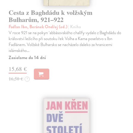
Cesta z Baghdádu k volžským
Bulharům, 921–922
Fadlan Ibn, Beránek Ondřej (ed.)
| Kniha
V roce 921 se na pokyn ‘abbásovského chalífy vydalo z Baghdádu do
království ležícího při soutoku řek Volha a Kama poselstvo s Ibn
Fadlánem. Volžské Bulharsko se nacházelo daleko za hranicemi
islámského…
Zasielame do 14 dní
15,68 €
16,50 €
?