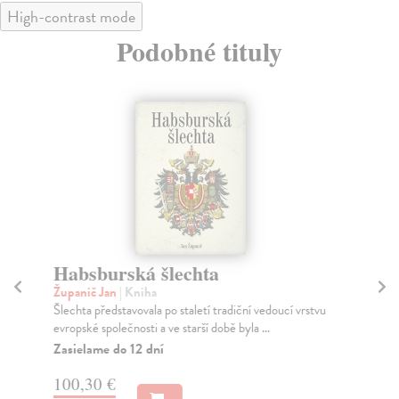
High-contrast mode
Podobné tituly
Habsburská šlechta
F
a 
Županič Jan
| Kniha
Šlechta představovala po staletí tradiční vedoucí vrstvu
Ho
evropské společnosti a ve starší době byla ...
Kni
fra
Zasielame do 12 dní
zn..
100,30 €
Za