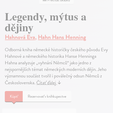
Prečítať ukážku
Legendy, mýtus a
dějiny
Hahnová Eva
,
Hahn Hans Henning
Odborná kniha německé historičky českého původu Evy
Hahnové a německého historika Hanse Henninga
Hahna analyzuje „vyhnání Němců“ jako jedno z
nejspornějších témat německých moderních dějin. Jeho
významnou součást tvořil i poválečný odsun Němců z
Československa.
Čítať ďalej
↓
Kúpiť
Rezervovať v kníhkupectve