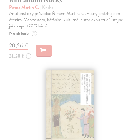
Putna Martin C.
| Kniha
Antituristický průvodce Římem Martina C. Putny je strhujícím
čtením. Manifestem, kázáním, kulturně-historickou studií, stejně
jako reportáží či básní.
Na sklade
?
20,56 €
21,20 €
?