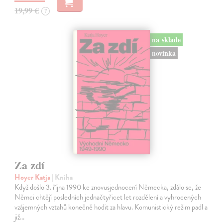
19,99 €
?
na sklade
novinka
Za zdí
Hoyer Katja
| Kniha
Když došlo 3. října 1990 ke znovusjednocení Německa, zdálo se, že
Němci chtějí posledních jednačtyřicet let rozdělení a vyhrocených
vzájemných vztahů konečně hodit za hlavu. Komunistický režim padl a
již…