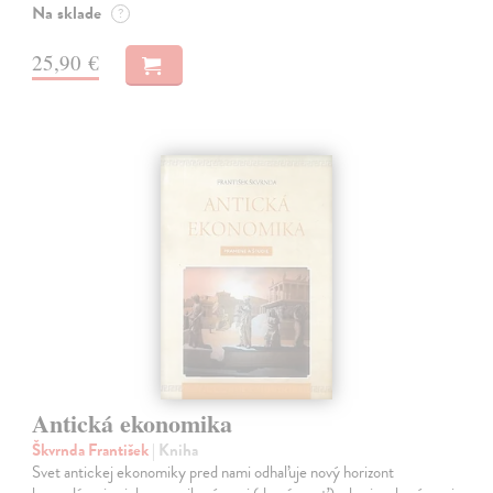
Na sklade
?
25,90 €
Antická ekonomika
Škvrnda František
| Kniha
Svet antickej ekonomiky pred nami odhaľuje nový horizont