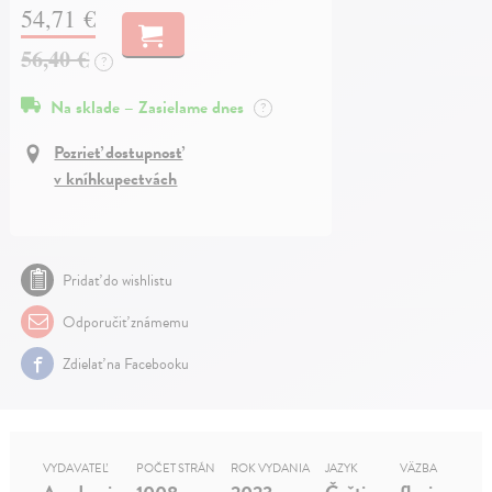
54,71 €
56,40 €
?
Na sklade – Zasielame dnes
?
Pozrieť dostupnosť
v kníhkupectvách
Pridať do wishlistu
Odporučiť známemu
Zdielať na Facebooku
VYDAVATEĽ
POČET STRÁN
ROK VYDANIA
JAZYK
VÄZBA