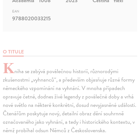
Academia
1008
2023
Čeština
flexi
EAN
9788020033215
O TITULE
K
niha se zabývá poválečnou historií, různorodými
zkušenostmi „vyhnanců“, a především objasňuje různé formy
německého vzpomínání na vyhnání. V mnoha případech
opravuje četné, dodnes živé legendy z poválečné doby a vrhá
nové světlo na některé konkrétní, dosud nevyjasněné události.
Čtenářům poskytuje nový, detailní obraz dění souhrnně
označovaného jako vyhnání, a tedy i historického kontextu, v
němž probíhal odsun Němců z Československa.