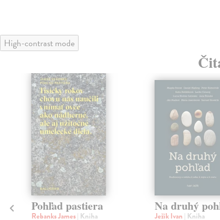
High-contrast mode
Čit
klade
Pohľad pastiera
Na druhý poh
Rebanks James
| Kniha
Ježík Ivan
| Kniha