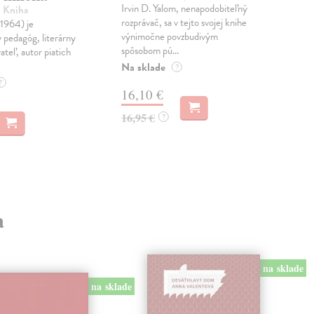
Irvin D. Yalom, nenapodobiteľný
| Kniha
Sha
rozprávač, sa v tejto svojej knihe
(1964) je
Púta
výnimočne povzbudivým
 pedagóg, literárny
spo
spôsobom pú...
ateľ, autor piatich
kní
kníh
Na sklade
?
Do 
?
16,10 €
17
16,95 €
?
17,
a
na sklade
na sklade