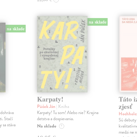
na sklade
na sklade
Karpaty!
Táto i
zjesť
Púček Ján
| Kniha
odohráva
Karpaty! Tu som! Alebo nie? Krajina
Hochholc
i. Stačí
detstva a dospievania.
Sú debuty 
y sa stáva
Na sklade
kvalitatív
?
medzi ne n