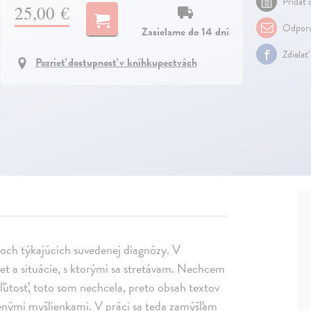
Pridať 
25,00 €
Odporu
Zasielame do 14 dní
Zdielať
Pozrieť dostupnosť v kníhkupectvách
ktoch týkajúcich suvedenej diagnózy. V
vet a situácie, s ktorými sa stretávam. Nechcem
 ľútosť, toto som nechcela, preto obsah textov
enými myšlienkami. V práci sa teda zamýšľam