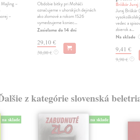
 Majling –
Obdobie bitky pri Moháči
Briškár Juraj
a
označujeme v uhorských dejinách
Juraj Briškár 
orej –
ako zlomové a rokom 1526
vysokoškolský
vymedzujeme koniec...
vedec a spisov
zbierok a...
Zasielame do 14 dní
Na sklade
29,10 €
9,41 €
30,00 €
?
9,90 €
?
Ďalšie z kategórie slovenská beletri
na sklade
na sklade