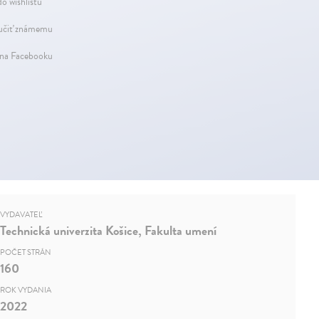
do wishlistu
čiť známemu
 na Facebooku
VYDAVATEĽ
Technická univerzita Košice, Fakulta umení
POČET STRÁN
160
ROK VYDANIA
2022