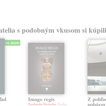
atelia s podobným vkusom si kúpili
na sklade
ľad
Imago regis
Z pohľa
pohárov
Kucharská Veronika
| Kniha