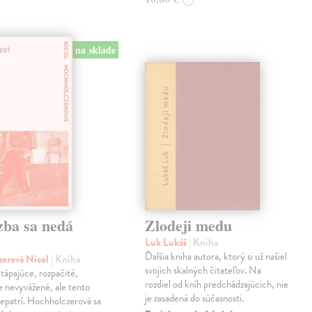
na sklade
zba sa nedá
Zlodeji medu
Luk Lukáš
| Kniha
Ďalšia kniha autora, ktorý si už našiel
zerová Nicol
| Kniha
svojich skalných čitateľov. Na
tápajúce, rozpačité,
rozdiel od kníh predchádzajúcich, nie
ne nevyvážené, ale tento
je zasadená do súčasnosti.
epatrí. Hochholczerová sa