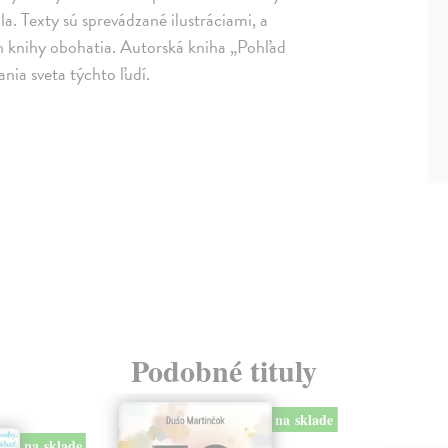
a. Texty sú sprevádzané ilustráciami, a
h knihy obohatia. Autorská kniha „Pohľad
ania sveta týchto ľudí.
Podobné tituly
na sklade
na sklade