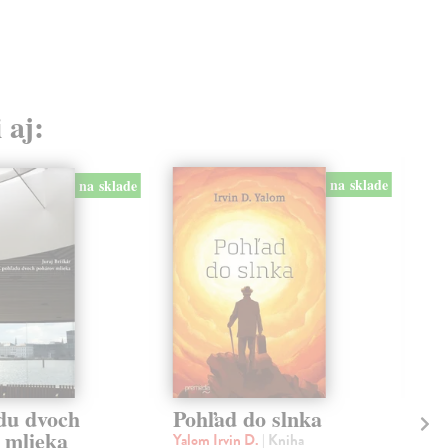
 aj:
na sklade
na sklade
du dvoch
Pohľad do slnka
Kn
 mlieka
ko
Yalom Irvin D.
| Kniha