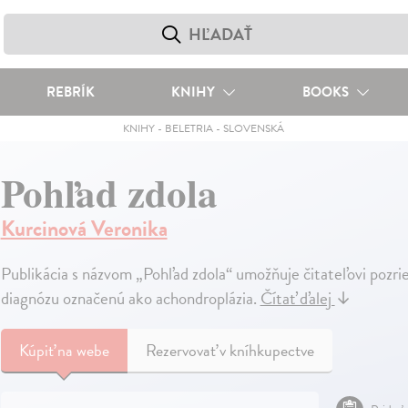
REBRÍK
KNIHY
BOOKS
KNIHY
-
BELETRIA
-
SLOVENSKÁ
Pohľad zdola
Kurcinová Veronika
Publikácia s názvom „Pohľad zdola“ umožňuje čitateľovi pozrie
diagnózu označenú ako achondroplázia.
Čítať ďalej
↓
Kúpiť
na webe
Rezervovať v kníhkupectve