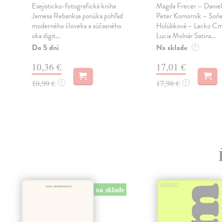
Esejisticko-fotografická kniha
Magda Frecer – Daniel
Jamesa Rebanksa ponúka pohľad
Peter Komorník – Soň
moderného človeka a súčasného
Holúbková – Lacko Cm
oka digit...
Lucia Molnár Satins...
Do 5 dní
Na sklade
?
10,36 €
17,01 €
10,90 €
17,90 €
?
?
na sklade