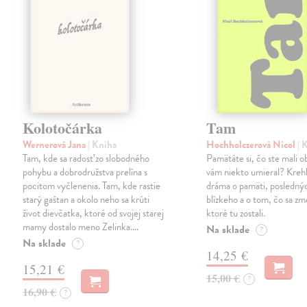
Kolotočárka
Tam
Wernerová Jana
| Kniha
Hochholczerová Nicol
| 
Tam, kde sa radosť zo slobodného
Pamätáte si, čo ste mali 
pohybu a dobrodružstva prelína s
vám niekto umieral? Kreh
pocitom vyčlenenia. Tam, kde rastie
dráma o pamäti, posledný
starý gaštan a okolo neho sa krúti
blízkeho a o tom, čo sa zme
život dievčatka, ktoré od svojej starej
ktoré tu zostali.
mamy dostalo meno Zelinka.…
Na sklade
?
Na sklade
?
14,25 €
15,21 €
15,00 €
?
16,90 €
?