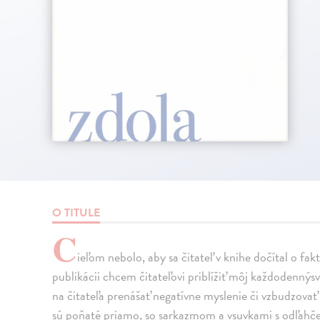
O TITULE
C
ieľom nebolo, aby sa čitateľ v knihe dočítal o fa
publikácii chcem čitateľovi priblížiť môj každodennýs
na čitateľa prenášať negatívne myslenie či vzbudzovať
sú poňaté priamo, so sarkazmom a vsuvkami s odľahč