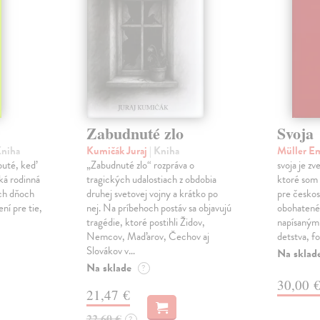
Zabudnuté zlo
Svoja
Kniha
Kumičák Juraj
| Kniha
Müller E
obuté, keď
„Zabudnuté zlo“ rozpráva o
svoja je zv
ká rodinná
tragických udalostiach z obdobia
ktoré som 
ch dňoch
druhej svetovej vojny a krátko po
pre českos
ní pre tie,
nej. Na príbehoch postáv sa objavujú
obohatené
tragédie, ktoré postihli Židov,
napísanými
Nemcov, Maďarov, Čechov aj
detstva, f
Slovákov v…
Na sklad
Na sklade
?
30,00 
21,47 €
22,60 €
?