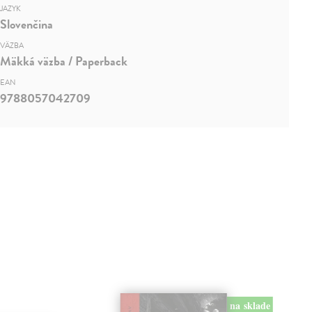
JAZYK
Slovenčina
VÄZBA
Mäkká väzba / Paperback
EAN
9788057042709
na sklade