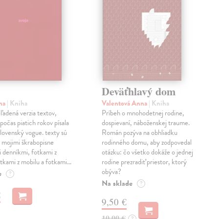
Deväťhlavý dom
ma
| Kniha
Valentová Anna
| Kniha
eľadená verzia textov,
Príbeh o mnohodetnej rodine,
počas piatich rokov písala
dospievaní, náboženskej traume.
lovenský vogue. texty sú
Román pozýva na obhliadku
 mojimi škrabopisne
rodinného domu, aby zodpovedal
 denníkmi, fotkami z
otázku: čo všetko dokáže o jednej
otkami z mobilu a fotkami…
rodine prezradiť priestor, ktorý
obýva?
e
?
Na sklade
?
€
9,50 €
10,00 €
?