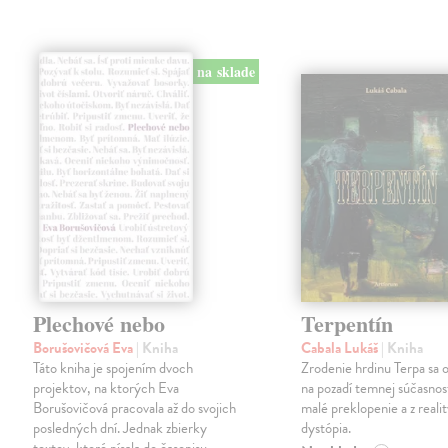
na sklade
Plechové nebo
Terpentín
Borušovičová Eva
| Kniha
Cabala Lukáš
| Kniha
Táto kniha je spojením dvoch
Zrodenie hrdinu Terpa sa 
projektov, na ktorých Eva
na pozadí temnej súčasnost
Borušovičová pracovala až do svojich
malé preklopenie a z realit
posledných dní. Jednak zbierky
dystópia.
textov, ktoré písala do časopisu