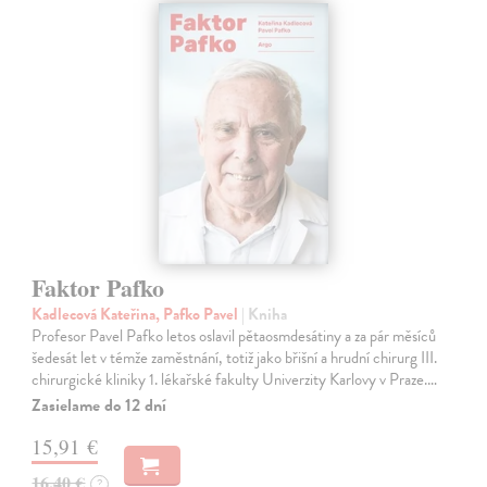
Faktor Pafko
Kadlecová Kateřina, Pafko Pavel
| Kniha
Profesor Pavel Pafko letos oslavil pětaosmdesátiny a za pár měsíců
šedesát let v témže zaměstnání, totiž jako břišní a hrudní chirurg III.
chirurgické kliniky 1. lékařské fakulty Univerzity Karlovy v Praze.…
Zasielame do 12 dní
15,91 €
16,40 €
?