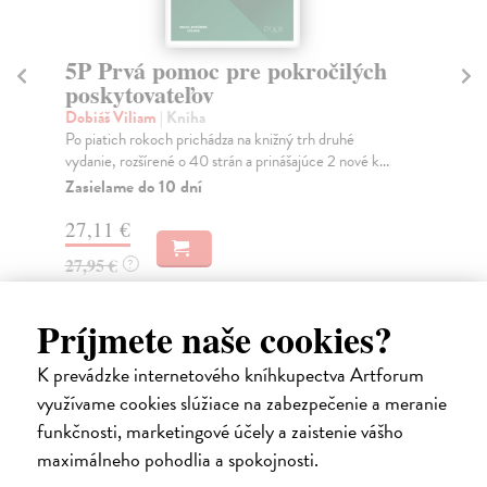
5P Prvá pomoc pre pokročilých
U
poskytovateľov
Do
Jed
Dobiáš Viliam
| Kniha
med
Po piatich rokoch prichádza na knižný trh druhé
vydanie, rozšírené o 40 strán a prinášajúce 2 nové k...
Do
Zasielame do 10 dní
58
27,11 €
60
27,95 €
?
Príjmete naše cookies?
K prevádzke internetového kníhkupectva Artforum
Ďalšie z kategórie medicína
využívame cookies slúžiace na zabezpečenie a meranie
funkčnosti, marketingové účely a zaistenie vášho
na sklade
maximálneho pohodlia a spokojnosti.