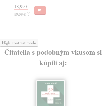
27
18,99 €
28
19,58 €
?
High-contrast mode
Čitatelia s podobným vkusom si
kúpili aj: