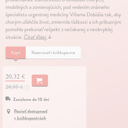
imobilných a zomierajúcich, pod vedením známeho
špecialistu urgentnej medicíny Viliama Dobiáša tak, aby
chorým uľahčila život, zmiernila ťažkosti a ich príbuzným
pomohla prekonať rešpekt z nečakanej a neobvyklej
situácie.
Čítať ďalej
↓
Kúpiť
Rezervovať v kníhkupectve
20,32 €
20,95 €
?
Zasielame do 10 dní
Pozrieť dostupnosť
v kníhkupectvách