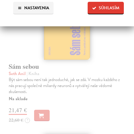
NASTAVENIA
SÚHLASÍM
Sám sebou
Seth Anil
| Kniha
Být sám sebou není tak jednoduché, jak se zdá. V mozku každého z
nás pracují společně miliardy neuronů a vytvářejí naše vědomé
zkušenosti.
Na sklade
21,47 €
22,60 €
?