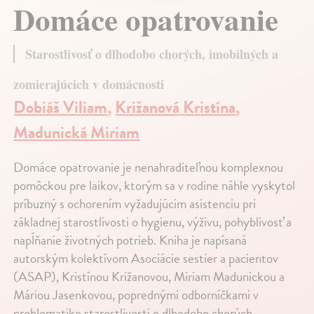
Domáce opatrovanie
Starostlivosť o dlhodobo chorých, imobilných a
zomierajúcich v domácnosti
Dobiáš Viliam
,
Križanová Kristína
,
Madunická Miriam
Domáce opatrovanie je nenahraditeľnou komplexnou
pomôckou pre laikov, ktorým sa v rodine náhle vyskytol
príbuzný s ochorením vyžadujúcim asistenciu pri
základnej starostlivosti o hygienu, výživu, pohyblivosť a
napĺňanie životných potrieb. Kniha je napísaná
autorským kolektívom Asociácie sestier a pacientov
(ASAP), Kristínou Križanovou, Miriam Madunickou a
Máriou Jasenkovou, poprednými odborníčkami v
problematike starostlivosti o dlhodobo chorých,