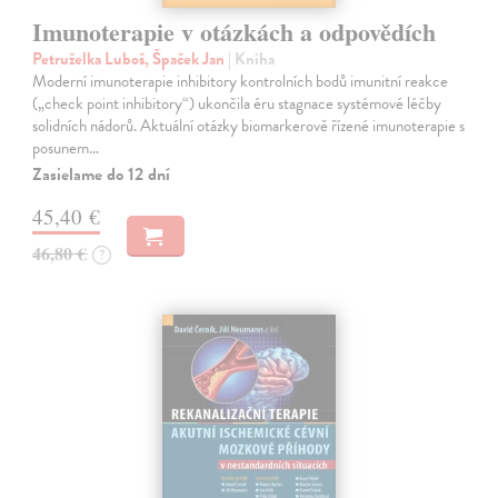
Imunoterapie v otázkách a odpovědích
Petruželka Luboš, Špaček Jan
| Kniha
Moderní imunoterapie inhibitory kontrolních bodů imunitní reakce
(„check point inhibitory“) ukončila éru stagnace systémové léčby
solidních nádorů. Aktuální otázky biomarkerově řízené imunoterapie s
posunem…
Zasielame do 12 dní
45,40 €
46,80 €
?