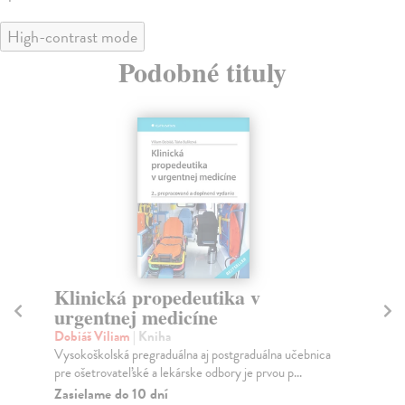
High-contrast mode
Podobné tituly
Klinická propedeutika v
V
urgentnej medicíne
Be
Štu
Dobiáš Viliam
| Kniha
vys
Vysokoškolská pregraduálna aj postgraduálna učebnica
odb
pre ošetrovateľské a lekárske odbory je prvou p...
Za
Zasielame do 10 dní