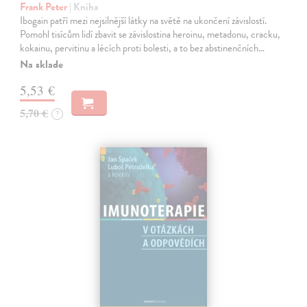
Frank Peter
| Kniha
Ibogain patří mezi nejsilnější látky na světě na ukončení závislostí.
Pomohl tisícům lidí zbavit se závislostina heroinu, metadonu, cracku,
kokainu, pervitinu a lécích proti bolesti, a to bez abstinenčních…
Na sklade
5,53 €
5,70 €
?