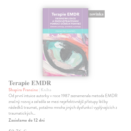
novinka
Terapie EMDR
Shapiro Francine
| Kniha
Od první intuice autorky v roce 1987 zaznamenala metoda EMDR
značný rozvoj a zařadila se mezi nejefektivnější přístupy léčby
následků traumat, potažmo mnoha jiných dysfunkcí vyplývajících z
traumatických…
Zasielame do 12 dní