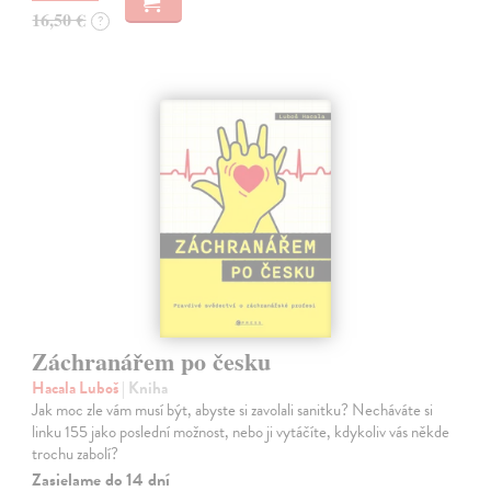
16,50 €
?
Záchranářem po česku
Hacala Luboš
| Kniha
Jak moc zle vám musí být, abyste si zavolali sanitku? Necháváte si
linku 155 jako poslední možnost, nebo ji vytáčíte, kdykoliv vás někde
trochu zabolí?
Zasielame do 14 dní