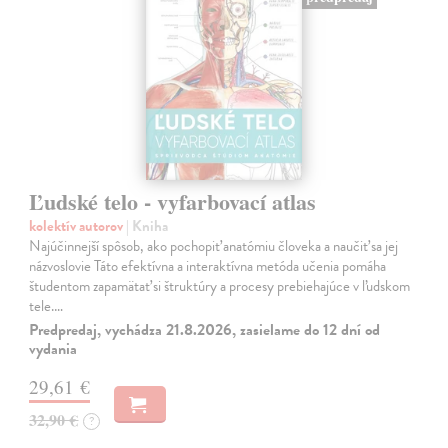
Ľudské telo - vyfarbovací atlas
kolektív autorov
| Kniha
Najúčinnejší spôsob, ako pochopiť anatómiu človeka a naučiť sa jej
názvoslovie Táto efektívna a interaktívna metóda učenia pomáha
študentom zapamätať si štruktúry a procesy prebiehajúce v ľudskom
tele.…
Predpredaj, vychádza 21.8.2026, zasielame do 12 dní od
vydania
29,61 €
32,90 €
?