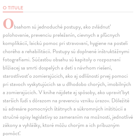
O TITULE
O
bsahom sú jednoduché postupy, ako zvládnuť
polohovanie, prevenciu preležanín, cievnych a pľúcnych
komplikácií, laickú pomoc pri stravovaní, hygiene na posteli
chorého a rehabilitácii. Postupy sú doplnené inštruktážnymi
fotografiami. Súčasťou obsahu sú kapitoly o rozpoznaní
blížiacej sa smrti dospelých a detí s návrhom riešení,
starostlivosť o zomierajúcich, ako aj odlišnosti prvej pomoci
pri stavoch vyskytujúcich sa u dlhodobo chorých, imobilných
a zomierajúcich. V knihe nájdete aj spôsoby, ako upraviť byt
starších ľudí s dôrazom na prevenciu vzniku úrazov. Dôležité
sú adresáre pomocných štátnych a súkromných inštitúcií a
stručné opisy legislatívy so zameraním na možnosti, jednotlivé
zákony a vyhlášky, ktoré môžu chorým a ich príbuzným
pomôcť.