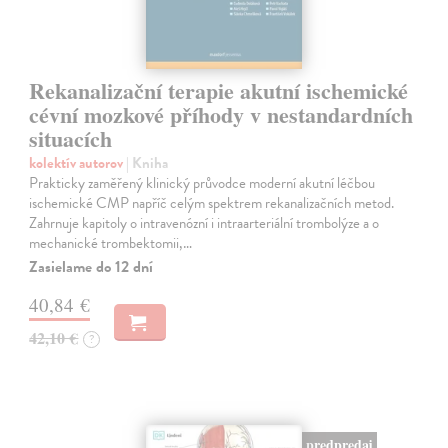
Rekanalizační terapie akutní ischemické
cévní mozkové příhody v nestandardních
situacích
kolektív autorov
| Kniha
Prakticky zaměřený klinický průvodce moderní akutní léčbou
ischemické CMP napříč celým spektrem rekanalizačních metod.
Zahrnuje kapitoly o intravenózní i intraarteriální trombolýze a o
mechanické trombektomii,…
Zasielame do 12 dní
40,84 €
42,10 €
?
predpredaj