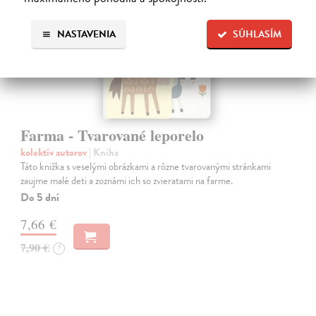
NASTAVENIA
SÚHLASÍM
Farma - Tvarované leporelo
kolektív autorov
| Kniha
Táto knižka s veselými obrázkami a rôzne tvarovanými stránkami
zaujme malé deti a zoznámi ich so zvieratami na farme.
Do 5 dní
7,66 €
7,90 €
?