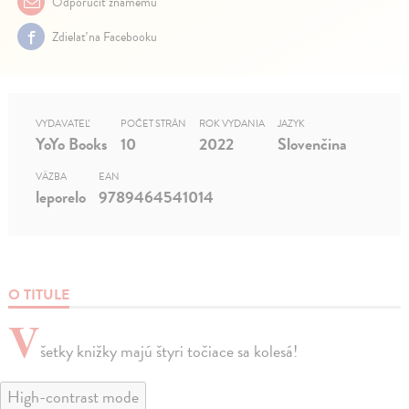
Odporučiť známemu
Zdielať na Facebooku
VYDAVATEĽ
POČET STRÁN
ROK VYDANIA
JAZYK
YoYo Books
10
2022
Slovenčina
VÄZBA
EAN
leporelo
9789464541014
O TITULE
V
šetky knižky majú štyri točiace sa kolesá!
High-contrast mode