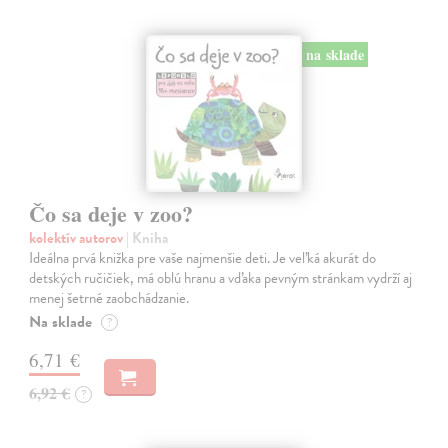
na sklade
Čo sa deje v zoo?
kolektív autorov
| Kniha
Ideálna prvá knižka pre vaše najmenšie deti. Je veľká akurát do
detských ručičiek, má oblú hranu a vďaka pevným stránkam vydrží aj
menej šetrné zaobchádzanie.
Na sklade
?
6,71 €
6,92 €
?