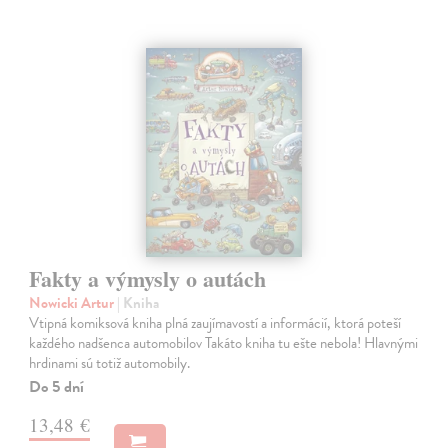
Fakty a výmysly o autách
Nowicki Artur
| Kniha
Vtipná komiksová kniha plná zaujímavostí a informácií, ktorá poteší
každého nadšenca automobilov Takáto kniha tu ešte nebola! Hlavnými
hrdinami sú totiž automobily.
Do 5 dní
13,48 €