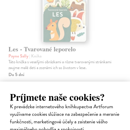
Les - Tvarované leporelo
Payne Sally
| Kniha
Táto knižka s veselými obrázkami a rôzne tvarovanými stránkami
zaujme malé deti a zoznámi ich so životom v lese.
Do 5 dní
7,66 €
Príjmete naše cookies?
7,90 €
?
K prevádzke internetového kníhkupectva Artforum
využívame cookies slúžiace na zabezpečenie a meranie
funkčnosti, marketingové účely a zaistenie vášho
maximálneho pohodlia a spokojnosti.