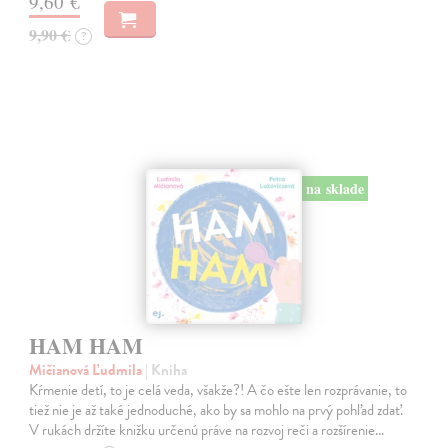
9,60 €
9,90 €
?
na sklade
HAM HAM
Mičianová Ľudmila
| Kniha
Kŕmenie detí, to je celá veda, všakže?! A čo ešte len rozprávanie, to
tiež nie je až také jednoduché, ako by sa mohlo na prvý pohľad zdať.
V rukách držíte knižku určenú práve na rozvoj reči a rozšírenie…