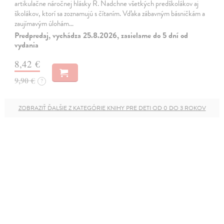
artikulačne náročnej hlásky R. Nadchne všetkých predškolákov aj
školákov, ktorí sa zoznamujú s čítaním. Vďaka zábavným básničkám a
zaujímavým úlohám…
Predpredaj, vychádza 25.8.2026, zasielame do 5 dní od
vydania
8,42 €
9,90 €
?
ZOBRAZIŤ ĎALŠIE Z KATEGÓRIE KNIHY PRE DETI OD 0 DO 3 ROKOV