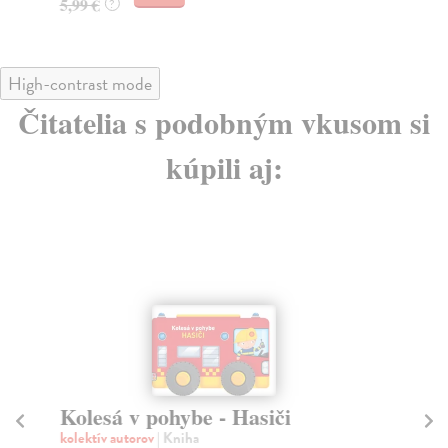
5,99 €
9,
?
High-contrast mode
Čitatelia s podobným vkusom si
kúpili aj:
Kolesá v pohybe - Hasiči
Ko
kolektív autorov
| Kniha
kol