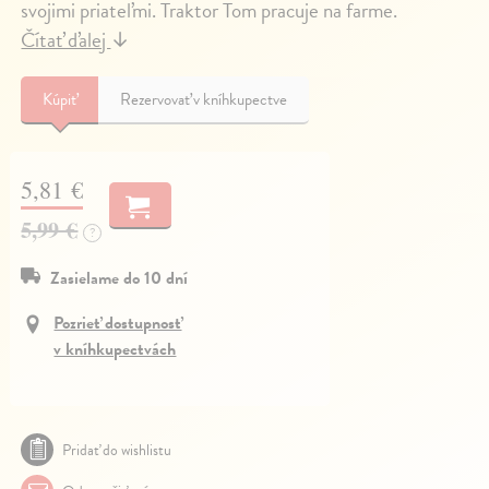
svojimi priateľmi. Traktor Tom pracuje na farme.
Čítať ďalej
↓
Kúpiť
Rezervovať v kníhkupectve
5,81 €
5,99 €
?
Zasielame do 10 dní
Pozrieť dostupnosť
v kníhkupectvách
Pridať do wishlistu