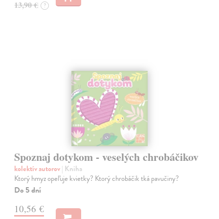
13,90 €
?
Spoznaj dotykom - veselých chrobáčikov
kolektív autorov
| Kniha
Ktorý hmyz opeľuje kvietky? Ktorý chrobáčik tká pavučiny?
Do 5 dní
10,56 €