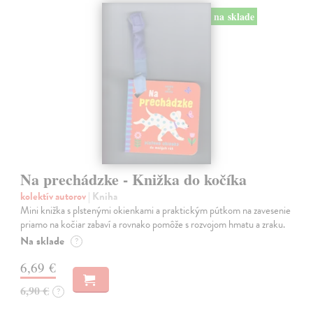
na sklade
Na prechádzke - Knižka do kočíka
kolektív autorov
| Kniha
Mini knižka s plstenými okienkami a praktickým pútkom na zavesenie
priamo na kočiar zabaví a rovnako pomôže s rozvojom hmatu a zraku.
Na sklade
?
6,69 €
6,90 €
?