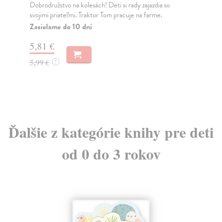
Dobrodružstvo na kolesách! Deti si rady zajazdia so
Dob
svojimi priateľmi. Traktor Tom pracuje na farme.
svo
Zasielame do 10 dní
Za
5,81 €
5,
5,99 €
5,
?
Ďalšie z kategórie knihy pre deti
od 0 do 3 rokov