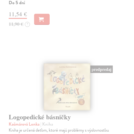
Do 5 dní
11,54 €
11,90 €
?
predpredaj
Logopedické básničky
Kačmárová Lenka
| Kniha
Kniha je určená deťom, ktoré majú problémy s výslovnosťou