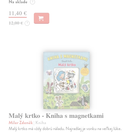
Na sklade
?
11,40 €
12,00 €
?
Malý krtko - Kniha s magnetkami
Miler Zdeněk
| Kniha
Malý krtko má vždy dobrú náladu. Najradšej je vonku na veľkej lúke.