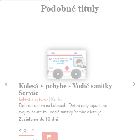
Podobné tituly
Kolesá v pohybe - Vodič sanitky
M
Servác
M
kolektív autorov
| Kniha
kol
Dobrodružstvo na kolesách! Deti si rady zajazdia so
Obj
svojimi priateľmi. Vodič sanitky Servác ošetruje...
úža
Zasielame do 10 dní
Za
5,81 €
9,