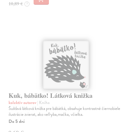
10,89 €
?
Kuk, bábätko! Látková knižka
kolektív autorov
| Kniha
Šušťavá látková knižka pre bábätká, obsahuje kontrastné čiernobiele
ilustrácie zvierat, ako veľryba,mačka, včielka.
Do 5 dní