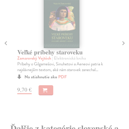
A
Škv
Veľké príbehy staroveku
Sve
Zamarovský Vojtěch
| Elektronická kniha
hor
Príbehy o Gilgamešovi, Sinuhetovi a Aeneovi patria k
(do
najslávnejším textom, aké nám starovek zanechal...
Do
Na stiahnutie ako
PDF
13
9,70 €
13
Ďalšie z kategórie slovenské a