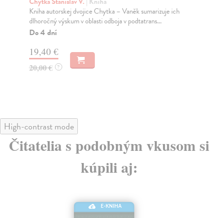
sv
Chytka Stanislav V.
| Kniha
Kniha autorskej dvojice Chytka – Vaněk sumarizuje ich
Čap
dlhoročný výskum v oblasti odboja v podtatrans...
Jed
Veľ
Do 4 dní
Do
19,40 €
16
20,00 €
?
16
High-contrast mode
Čitatelia s podobným vkusom si
kúpili aj:
E-KNIHA