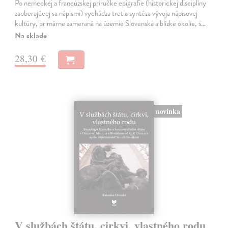
Po nemeckej a francúzskej príručke epigrafie (historickej disciplíny
zaoberajúcej sa nápismi) vychádza tretia syntéza vývoja nápisovej
kultúry, primárne zameraná na územie Slovenska a blízke okolie, s…
Na sklade
28,30 €
novinka
V službách štátu, cirkvi, vlastného rodu