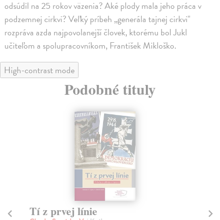
odsúdil na 25 rokov väzenia? Aké plody mala jeho práca v
podzemnej cirkvi? Veľký príbeh „generála tajnej cirkvi"
rozpráva azda najpovolanejší človek, ktorému bol Jukl
učiteľom a spolupracovníkom, František Mikloško.
High-contrast mode
Podobné tituly
Tí z prvej línie
Sl