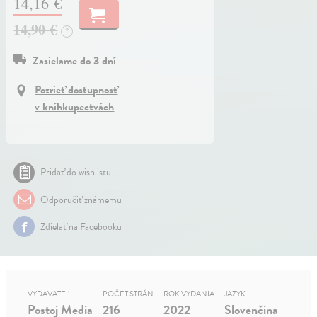
14,16 €
14,90 €
?
Zasielame do 3 dní
Pozrieť dostupnosť
v kníhkupectvách
Pridať do wishlistu
Odporučiť známemu
Zdielať na Facebooku
VYDAVATEĽ
POČET STRÁN
ROK VYDANIA
JAZYK
Postoj Media
216
2022
Slovenčina