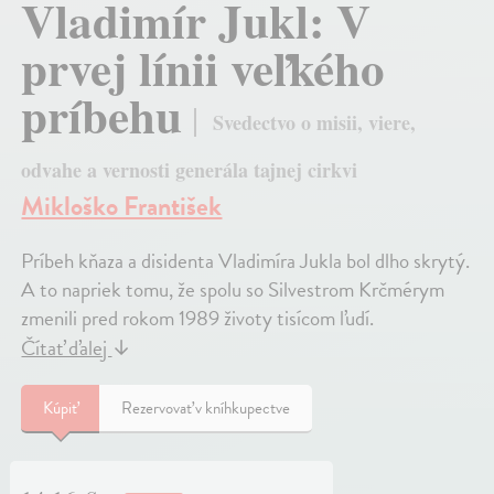
Vladimír Jukl: V
prvej línii veľkého
príbehu
Svedectvo o misii, viere,
odvahe a vernosti generála tajnej cirkvi
Mikloško František
Príbeh kňaza a disidenta Vladimíra Jukla bol dlho skrytý.
A to napriek tomu, že spolu so Silvestrom Krčmérym
zmenili pred rokom 1989 životy tisícom ľudí.
Čítať ďalej
↓
Kúpiť
Rezervovať v kníhkupectve