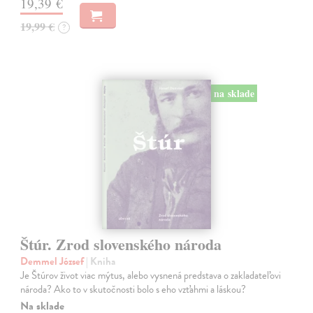
19,39 €
19,99 €
?
na sklade
Štúr. Zrod slovenského národa
Demmel József
| Kniha
Je Štúrov život viac mýtus, alebo vysnená predstava o zakladateľovi
národa? Ako to v skutočnosti bolo s eho vzťahmi a láskou?
Na sklade