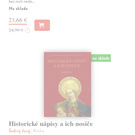
bez nich nedá…
Na sklade
23,66 €
24,90 €
?
na sklade
Historické nápisy a ich nosiče
Šedivý Juraj
| Kniha