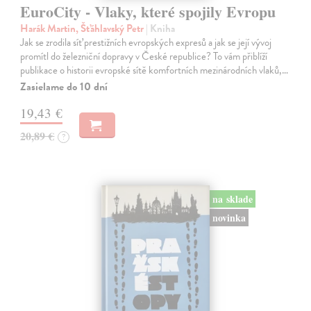
EuroCity - Vlaky, které spojily Evropu
Harák Martin, Šťáhlavský Petr
| Kniha
Jak se zrodila síť prestižních evropských expresů a jak se její vývoj
promítl do železniční dopravy v České republice? To vám přiblíží
publikace o historii evropské sítě komfortních mezinárodních vlaků,…
Zasielame do 10 dní
19,43 €
20,89 €
?
na sklade
novinka