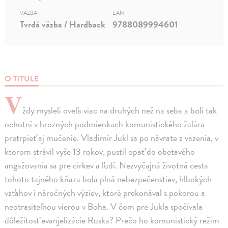
VÄZBA
EAN
Tvrdá väzba / Hardback
9788089994601
O TITULE
V
ždy mysleli oveľa viac na druhých než na seba a boli tak
ochotní v hrozných podmienkach komunistického žalára
pretrpieť aj mučenie. Vladimír Jukl sa po návrate z väzenia, v
ktorom strávil vyše 13 rokov, pustil opäť do obetavého
angažovania sa pre cirkev a ľudí. Nezvyčajná životná cesta
tohoto tajného kňaza bola plná nebezpečenstiev, hlbokých
vzťahov i náročných výziev, ktoré prekonával s pokorou a
neotrasiteľnou vierou v Boha. V čom pre Jukla spočívala
dôležitosť evanjelizácie Ruska? Prečo ho komunistický režim