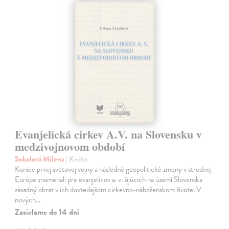
Evanjelická cirkev A.V. na Slovensku v
medzivojnovom období
Sokolová Milena
| Kniha
Koniec prvej svetovej vojny a následné geopolitické zmeny v strednej
Európe znamenali pre evanjelikov a. v. žijúcich na území Slovenska
zásadný obrat v ich dovtedajšom cirkevno-náboženskom živote. V
nových…
Zasielame do 14 dní