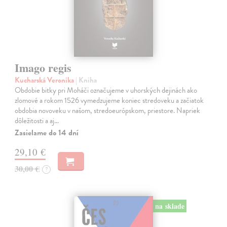
Imago regis
Kucharská Veronika
| Kniha
Obdobie bitky pri Moháči označujeme v uhorských dejinách ako
zlomové a rokom 1526 vymedzujeme koniec stredoveku a začiatok
obdobia novoveku v našom, stredoeurópskom, priestore. Napriek
dôležitosti a aj…
Zasielame do 14 dní
29,10 €
30,00 €
?
na sklade