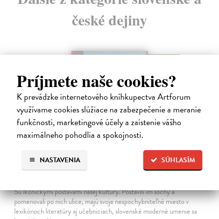
české dejiny
na sklade
Príjmete naše cookies?
K prevádzke internetového kníhkupectva Artforum
využívame cookies slúžiace na zabezpečenie a meranie
funkčnosti, marketingové účely a zaistenie vášho
maximálneho pohodlia a spokojnosti.
NASTAVENIA
SÚHLASÍM
Studne mútne
Getting Peter
| Kniha
Sú ikonickými postavami našej kultúry. Postavili im sochy a
pomenovali po nich ulice, majú svoje nespochybniteľné miesto v
lexikónoch literatúry aj učebniciach, slovenské moderné umenie sa