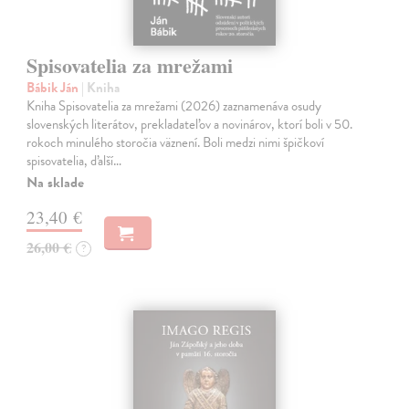
Spisovatelia za mrežami
Bábik Ján
| Kniha
Kniha Spisovatelia za mrežami (2026) zaznamenáva osudy
slovenských literátov, prekladateľov a novinárov, ktorí boli v 50.
rokoch minulého storočia väznení. Boli medzi nimi špičkoví
spisovatelia, ďalší…
Na sklade
23,40 €
26,00 €
?