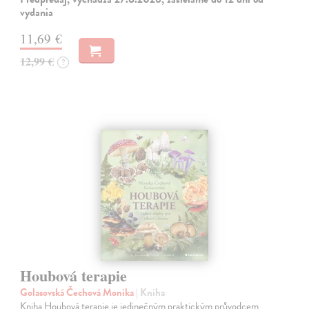
vydania
11,69 €
12,99 €
?
Houbová terapie
Golasovská Čechová Monika
| Kniha
Kniha Houbová terapie je jedinečným praktickým průvodcem