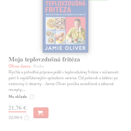
Moja teplovzdušná fritéza
Oliver Jamie
| Kniha
Rýchla a pohodlná príprava jedál v teplovzdušnej fritéze v súčasnosti
patrí k najobľúbenejším spôsobom varenia. Od polievok a šalátov po
cestoviny či dezerty - Jamie Oliver ponúka osvedčené a zábavné
recepty,…
Na sklade
?
21,76 €
22,90 €
?