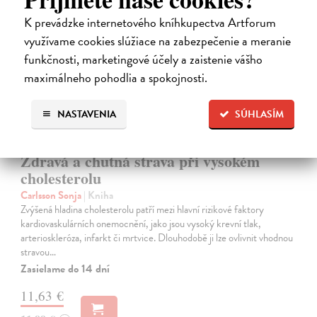
novinka
K prevádzke internetového kníhkupectva Artforum
využívame cookies slúžiace na zabezpečenie a meranie
funkčnosti, marketingové účely a zaistenie vášho
maximálneho pohodlia a spokojnosti.
NASTAVENIA
SÚHLASÍM
Zdravá a chutná strava při vysokém
cholesterolu
Carlsson Sonja
| Kniha
Zvýšená hladina cholesterolu patří mezi hlavní rizikové faktory
kardiovaskulárních onemocnění, jako jsou vysoký krevní tlak,
arterioskleróza, infarkt či mrtvice. Dlouhodobě ji lze ovlivnit vhodnou
stravou…
Zasielame do 14 dní
11,63 €