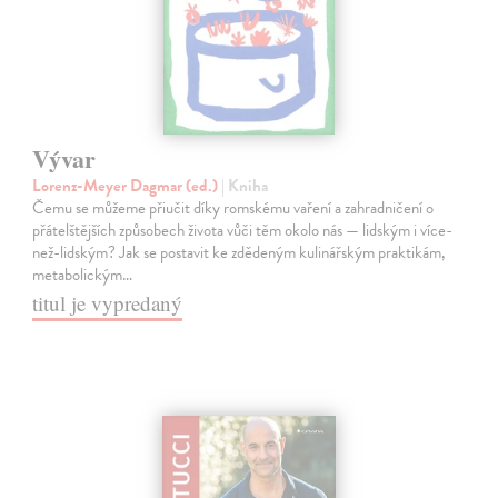
Vývar
Lorenz-Meyer Dagmar (ed.)
| Kniha
Čemu se můžeme přiučit díky romskému vaření a zahradničení o
přátelštějších způsobech života vůči těm okolo nás — lidským i více-
než-lidským? Jak se postavit ke zdědeným kulinářským praktikám,
metabolickým…
titul je vypredaný