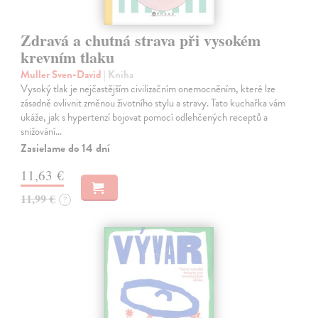
Zdravá a chutná strava při vysokém
krevním tlaku
Muller Sven-David
| Kniha
Vysoký tlak je nejčastějším civilizačním onemocněním, které lze
zásadně ovlivnit změnou životního stylu a stravy. Tato kuchařka vám
ukáže, jak s hypertenzí bojovat pomocí odlehčených receptů a
snižování…
Zasielame do 14 dní
11,63 €
11,99 €
?