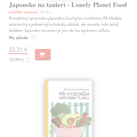
Japonsko na tanieri - Lonely Planet Food
kolektív autorov
| Kniha
Kompletný sprievodca japonskou kuchyňou a etiketou Ak hľadáte
autentický a jedinečný kulinársky zážitok, ale neviete, kde začať,
bedeker Japonsko na tanieri je pre vás tou správnou voľbou.
Na sklade
?
22,21 €
22,90 €
?