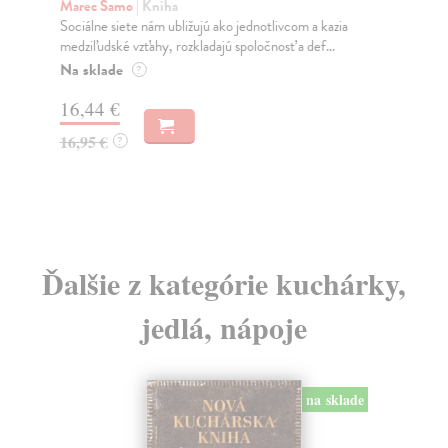
K
Marec Samo
| Kniha
Sociálne siete nám ubližujú ako jednotlivcom a kazia
Mik
medziľudské vzťahy, rozkladajú spoločnosť a def...
Mon
o k
Na sklade
?
Na
16,44 €
23
16,95 €
?
24
Ďalšie z kategórie kuchárky,
jedlá, nápoje
na sklade