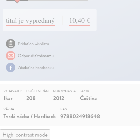
titul je vypredaný
10,40 €
Pridať do wishlistu
Odporučiť známemu
Zdielať na Facebooku
VYDAVATEĽ
POČET STRÁN
ROK VYDANIA
JAZYK
Ikar
208
2012
Čeština
VÄZBA
EAN
Tvrdá väzba / Hardback
9788024918648
High-contrast mode