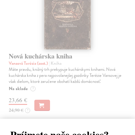
Nová kuchárska kniha
Vansová Terézia (zost.)
| Kniha
Máte pravdu, knižný trh prekypuje kuchárskymi knihami. Nová
kuchárska kniha z pera najpovolanejšej gazdinky Terézie Vansovej je
však dielom, ktoré zaručene obohatí každú domácnosť.
Na sklade
?
23,66 €
24,90 €
?
Príjmete naše cookies?