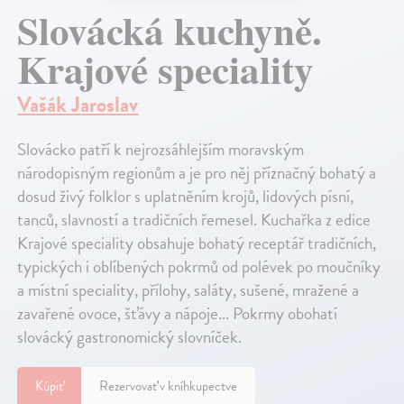
Slovácká kuchyně.
Krajové speciality
Vašák Jaroslav
Slovácko patří k nejrozsáhlejším moravským
národopisným regionům a je pro něj příznačný bohatý a
dosud živý folklor s uplatněním krojů, lidových písní,
tanců, slavností a tradičních řemesel. Kuchařka z edice
Krajové speciality obsahuje bohatý receptář tradičních,
typických i oblíbených pokrmů od polévek po moučníky
a místní speciality, přílohy, saláty, sušené, mražené a
zavařené ovoce, šťávy a nápoje... Pokrmy obohatí
slovácký gastronomický slovníček.
Kúpiť
Rezervovať v kníhkupectve