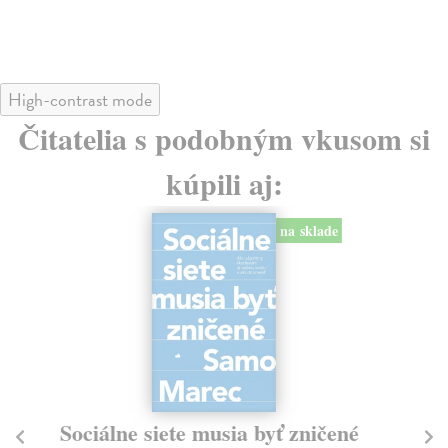
24
High-contrast mode
Čitatelia s podobným vkusom si
kúpili aj:
na sklade
Sociálne siete musia byť zničené
S