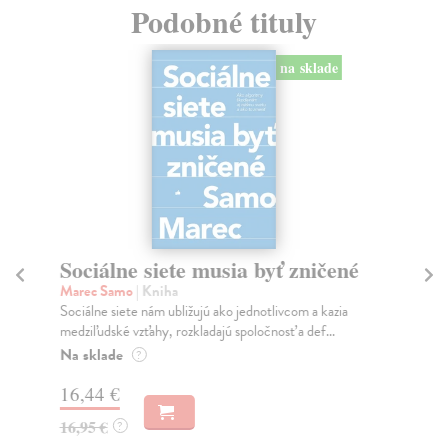
Podobné tituly
na sklade
Sociálne siete musia byť zničené
S
K
Marec Samo
| Kniha
Sociálne siete nám ubližujú ako jednotlivcom a kazia
Mik
medziľudské vzťahy, rozkladajú spoločnosť a def...
Mon
o k
Na sklade
?
Na
16,44 €
23
16,95 €
?