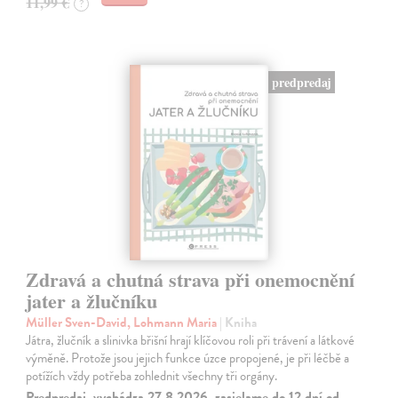
11,99 €
?
predpredaj
Zdravá a chutná strava při onemocnění
jater a žlučníku
Müller Sven-David, Lohmann Maria
| Kniha
Játra, žlučník a slinivka břišní hrají klíčovou roli při trávení a látkové
výměně. Protože jsou jejich funkce úzce propojené, je při léčbě a
potížích vždy potřeba zohlednit všechny tři orgány.
Predpredaj, vychádza 27.8.2026, zasielame do 12 dní od