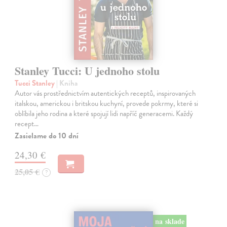
Stanley Tucci: U jednoho stolu
Tucci Stanley
| Kniha
Autor vás prostřednictvím autentických receptů, inspirovaných
italskou, americkou i britskou kuchyní, provede pokrmy, které si
oblíbila jeho rodina a které spojují lidi napříč generacemi. Každý
recept…
Zasielame do 10 dní
24,30 €
25,05 €
?
na sklade