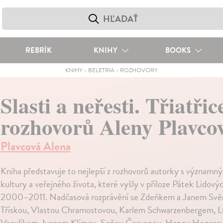
REBRÍK
KNIHY
BOOKS
KNIHY
-
BELETRIA
-
ROZHOVORY
Slasti a neřesti. Třiatřic
rozhovorů Aleny Plavco
Plavcová Alena
Kniha představuje to nejlepší z rozhovorů autorky s významn
kultury a veřejného života, které vyšly v příloze Pátek Lidový
2000–2011. Nadčasová rozprávění se Zdeňkem a Janem Svě
Třískou, Vlastou Chramostovou, Karlem Schwarzenbergem, 
Vaculíkem, Ivanem Klímou, Soňou Červenou, Hanou Hegerovo