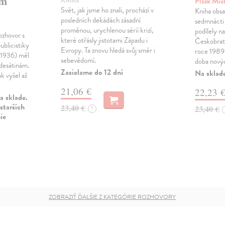
ím
Plzák Mic
Svět, jak jsme ho znali, prochází v
Kniha obsa
posledních dekádách zásadní
sedmnácti 
proměnou, urychlenou sérií krizí,
podílely n
ozhovor s
které otřásly jistotami Západu i
Českobratr
blicistiky
Evropy. Ta znovu hledá svůj směr i
roce 1989.
 1936) měl
sebevědomí.
doba nový
desátinám.
Zasielame do 12 dní
Na sklad
ak vyšel až
21,06 €
22,23 
a sklade.
starších
23,40 €
23,40 €
?
ie
ZOBRAZIŤ ĎALŠIE Z KATEGÓRIE ROZHOVORY