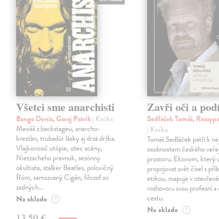
Všetci sme anarchisti
Zavři oči a podí
Bango Denis, Garaj Patrik
| Kniha
Sedláček Tomáš, Rozsypa
Mesiáš z backstageu, anarcho-
| Kniha
kresťan, trubadúr lásky aj drzá držka.
Tomáš Sedláček patří k nej
Vlajkonosič utópie, otec scény,
osobnostem českého veře
Nietzscheho pravnuk, sezónny
prostoru. Ekonom, který 
okultista, stalker Beatles, polovičný
propojovat svět čísel s pří
Róm, samozvaný Cigán, filozof zo
etikou, mapuje v otevřen
zadných…
rozhovoru svou profesní a
cestu.
Na sklade
?
Na sklade
?
13,50 €