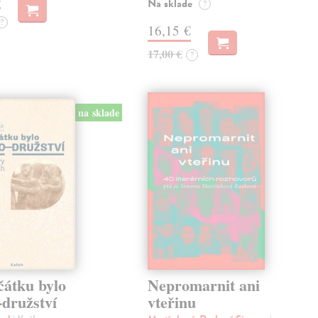
Na sklade
?
?
16,15 €
17,00 €
?
na sklade
čátku bylo
Nepromarnit ani
-družství
vteřinu