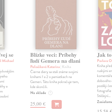
vej se
Blízke veci: Príbehy
Jak to
ľudí Gemera na dlani
l Michael
Pavlova O
Kniha před
Poliačiková Katarína
| Kniha
ruskými em
vlivnějším
Čierne diery sa stali známe svojimi
komentáře 
jného
knihami 1 a 2 o pamiatkach na
dobového 
umí
Gemeri. Táto kniha pokračuje tam,
později če
běhy a
kde skončili.
fotografie
ém
Na sklade
?
Stěžejní…
 osobní
Zasielame
25,00 €
15,58 