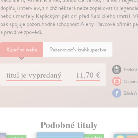
doplňují interview, z nichž některá nelze zopakovat (s legend
nebo s manžely Kaplickými pět dní před Kaplického smrtí). 
pak spojuje pozoruhodná schopnost Aleny Plavcové přimět pa
a pravdivé zpovědi.
Kúpiť
na webe
Rezervovať v kníhkupectve
Pridať d
titul je vypredaný
11,70 €
Odporuč
Zdielať 
Podobné tituly
na sklade