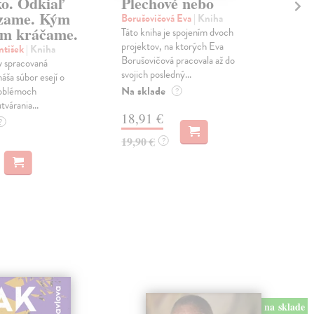
ko. Odkiaľ
Plechové nebo
Po
zame. Kým
Borušovičová Eva
| Kniha
Kun
m kráčame.
Táto kniha je spojením dvoch
Poma
projektov, na ktorých Eva
čty
ntišek
| Kniha
Borušovičová pracovala až do
naps
 spracovaná
svojich posledný...
česk
náša súbor esejí o
Na sklade
Na 
oblémoch
?
tvárania...
18,91 €
14
?
19,90 €
15,
?
na sklade