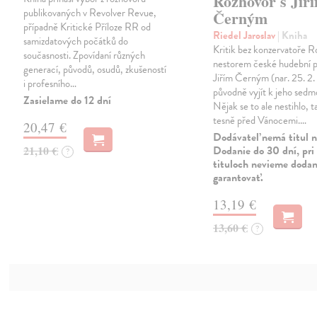
Rozhovor s Jiř
publikovaných v Revolver Revue,
Černým
případně Kritické Příloze RR od
Riedel Jaroslav
| Kniha
samizdatových počátků do
Kritik bez konzervatoře R
současnosti. Zpovídaní různých
nestorem české hudební pu
generací, původů, osudů, zkušeností
Jiřím Černým (nar. 25. 2.
i profesního…
původně vyjít k jeho sedm
Zasielame do 12 dní
Nějak se to ale nestihlo, t
tesně před Vánocemi.…
20,47 €
Dodávateľ nemá titul n
21,10 €
Dodanie do 30 dní, pri 
?
tituloch nevieme dodan
garantovať.
13,19 €
13,60 €
?