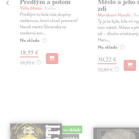
Predtým a potom
Město a jeho n
zdi
Vallo Matúš
| Kniha
Predtým tu bola vízia skupiny
Murakami Haruki
| Kn
nadšencov, ktorí chceli premeniť
Ty jsi to byla, kdo mi vy
hlavné mesto Slovenska na
tom městě. Město a jeh
modernú eur...
zdi – dlouho očekávan
Haru...
Na sklade
?
Na sklade
?
18,55 €
30,22 €
19,95 €
?
32,85 €
?
na sklade
novinka