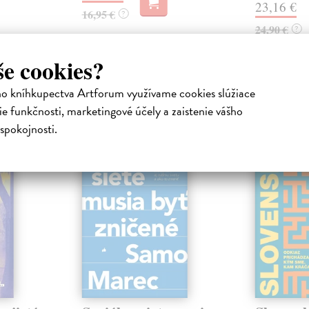
23,16 €
16,95 €
?
24,90 €
?
še cookies?
ho kníhkupectva Artforum využívame cookies slúžiace
atelia s podobným vkusom si kúpili
e funkčnosti, marketingové účely a zaistenie vášho
spokojnosti.
na sklade
na sklade
novinka