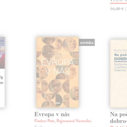
16,40 €
novinka
Evropa v nás
Na po
dobro
Fischer Petr, Rajmanová Veronika
|
Kniha