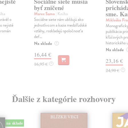
ejisté
Sociálne siete musia
Slovens
byť zničené
prichád
sme. Ka
iha
Marec Samo
| Kniha
právěl o
Sociálne siete nám ubližujú ako
Mikloško Fra
o nejisté
jednotlivcom a kazia medziľudské
Monograficky
ý román
vzťahy, rozkladajú spoločnosť a
publikácia pri
def...
kľúčových pr
historického u
Na sklade
?
Na sklade
16,44 €
23,16 €
16,95 €
?
24,90 €
?
Ďalšie z kategórie rozhovory
na sklade