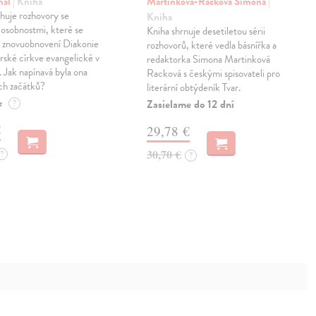
hal
| Kniha
Martínková-Racková Simona
|
huje rozhovory se
Kniha
osobnostmi, které se
Kniha shrnuje desetiletou sérii
a znovuobnovení Diakonie
rozhovorů, které vedla básnířka a
ské církve evangelické v
redaktorka Simona Martinková
 Jak napínavá byla ona
Racková s českými spisovateli pro
ch začátků?
literární obtýdeník Tvar.
e
Zasielame do 12 dní
?
€
29,78 €
30,70 €
?
?