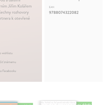
árním Jiřím Kolářem
EAN
Všechny rozhovory
9788074322082
rtnera k otevřené
o wishlistu
iť známemu
na Facebooku
na sklade