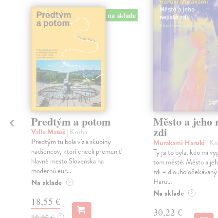
na sklade
Predtým a potom
Město a jeho n
zdi
Vallo Matúš
| Kniha
Predtým tu bola vízia skupiny
Murakami Haruki
| Kn
nadšencov, ktorí chceli premeniť
Ty jsi to byla, kdo mi vy
hlavné mesto Slovenska na
tom městě. Město a jeh
modernú eur...
zdi – dlouho očekávan
Haru...
Na sklade
?
Na sklade
?
18,55 €
30,22 €
19,95 €
?