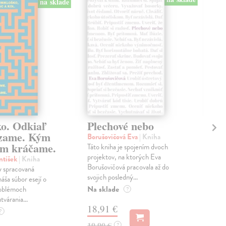
na sklade
ko. Odkiaľ
Plechové nebo
Po
zame. Kým
Borušovičová Eva
| Kniha
Kun
m kráčame.
Táto kniha je spojením dvoch
Poma
projektov, na ktorých Eva
čty
ntišek
| Kniha
Borušovičová pracovala až do
naps
 spracovaná
svojich posledný...
česk
náša súbor esejí o
Na sklade
Na 
oblémoch
?
tvárania...
18,91 €
14
?
19,90 €
15,
?