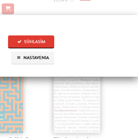
SÚHLASÍM
 aj:
NASTAVENIA
na sklade
na sklade