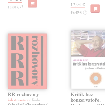
17,94 €
15,00 €
?
18,49 €
?
RR rozhovory
Kritik bez
konzervatoře.
kolektív autorov
| Kniha
Kniha přináší výbor z rozhovorů