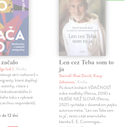
 začalo
Len cez Teba som to
ja
lga (ed.)
| Kniha
stavuje sérii rozhovorů s
Steindl-Rast David, Kaup
igranty, které doplňují
Johannes
| Kniha
autorky, citace z
Po dvoch knihách VĎAČNOSŤ
československého či
srdce modlitby (Petrus, 2018) a
ského tisku a vybrané
HLBŠIE NEŽ SLOVÁ (Petrus,
 z archivu respondentů.
2021) vychádza v slovenskom jazyku
autorova tretia. "Len cez Teba som
 do 12 dní
to ja", tento citát amerického
básnika E. E. Cummingsa…
€