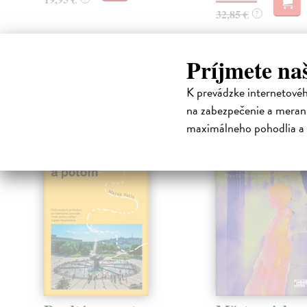
32,85 €
?
Príjmete na
High-contrast mode
K prevádzke internetové
Čit
na zabezpečenie a merani
maximálneho pohodlia a 
na sklade