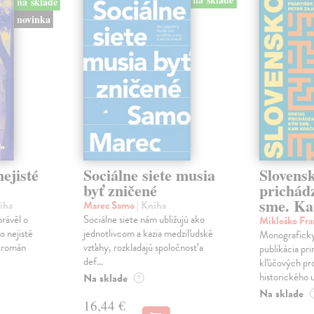
na sklade
novinka
ejisté
Sociálne siete musia
Slovens
byť zničené
prichád
sme. Ka
iha
Marec Samo
| Kniha
právěl o
Sociálne siete nám ubližujú ako
Mikloško Fra
o nejisté
jednotlivcom a kazia medziľudské
Monograficky
ý román
vzťahy, rozkladajú spoločnosť a
publikácia pri
def...
kľúčových pr
historického u
Na sklade
?
Na sklade
16,44 €