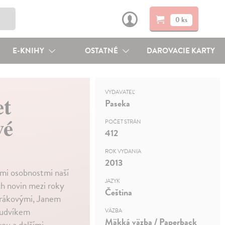
0 ks
E-KNIHY
OSTATNÉ
DAROVACIE KARTY
VYDAVATEĽ
et
Paseka
vé
POČET STRÁN
412
ROK VYDANIA
2013
ými osobnostmi naší
JAZYK
ch novin mezi roky
Čeština
rákovými, Janem
Ludvíkem
VÄZBA
Mäkká väzba / Paperback
u a dalšími