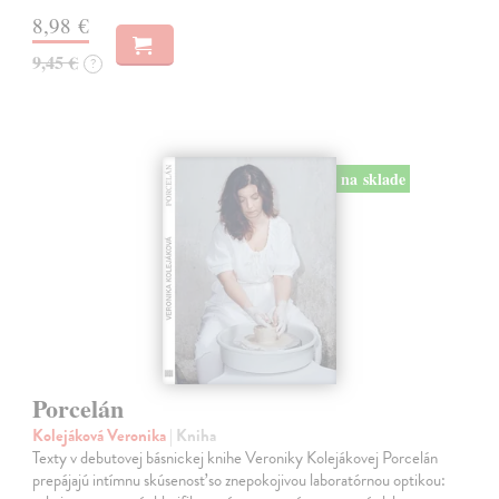
8,98 €
9,45 €
?
na sklade
Porcelán
Kolejáková Veronika
| Kniha
Texty v debutovej básnickej knihe Veroniky Kolejákovej Porcelán
prepájajú intímnu skúsenosť so znepokojivou laboratórnou optikou: