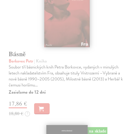
Básně
Borkovec Petr
| Kniha
Soubor tří básnických knih Petra Borkovce, vydaných v minulých
letech nakladatelstvím Fra, obsahuje tituly Vnitrozemí –Vybrané a
nové básně 1990–2005 (2005), Milostné básně (2013) a Herbář k
čemusi horšímu…
Zasielame do 12 dní
17,86 €
18,80 €
?
na sklade