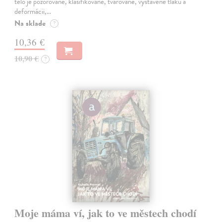
telo je pozorované, klasifikované, tvarované, vystavené tlaku a
deformácii,…
Na sklade
?
10,36 €
10,90 €
?
Moje máma ví, jak to ve městech chodí