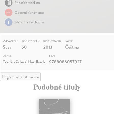
Pridať do wishlistu
Odporučiť známemu
Zdielať na Facebooku
VYDAVATEĽ
POČET STRÁN
ROK VYDANIA
JAZYK
Susa
60
2013
Čeština
VÄZBA
EAN
Tvrdá väzba / Hardback
9788086057927
High-contrast mode
Podobné tituly