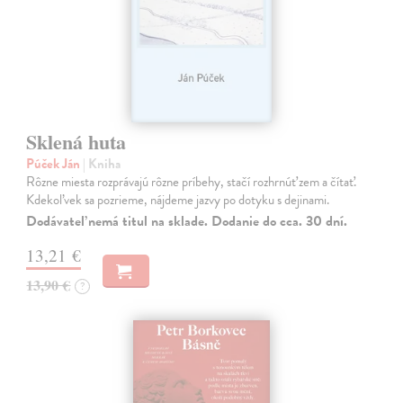
Sklená huta
Púček Ján
| Kniha
Rôzne miesta rozprávajú rôzne príbehy, stačí rozhrnúť zem a čítať.
Kdekoľvek sa pozrieme, nájdeme jazvy po dotyku s dejinami.
Dodávateľ nemá titul na sklade. Dodanie do cca. 30 dní.
13,21 €
13,90 €
?