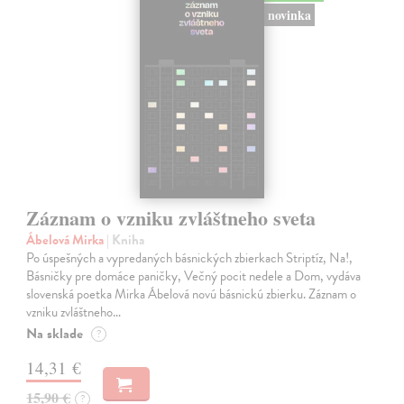
novinka
Záznam o vzniku zvláštneho sveta
Ábelová Mirka
| Kniha
Po úspešných a vypredaných básnických zbierkach Striptíz, Na!,
Básničky pre domáce paničky, Večný pocit nedele a Dom, vydáva
slovenská poetka Mirka Ábelová novú básnickú zbierku. Záznam o
vzniku zvláštneho…
Na sklade
?
14,31 €
15,90 €
?