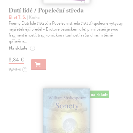
Dutí lidé / Popeleční středa
Eliot T. S.
| Kniha
Poémy Dutí lidé (1925) a Popeleční středa (1930) společně vytyčují
nejzřetelnější předěl v Eliotově básnickém díle: první báseň je svou
fragmentárností, tragikomickou rituálností a různohlasím těsně
spřízněna…
Na sklade
?
8,84 €
9,30 €
?
na sklade