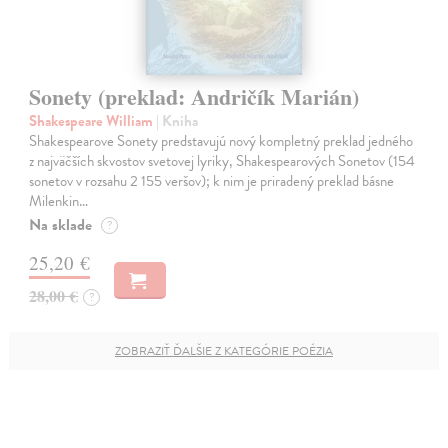
Sonety (preklad: Andričík Marián)
Shakespeare William
| Kniha
Shakespearove Sonety predstavujú nový kompletný preklad jedného
z najväčších skvostov svetovej lyriky, Shakespearových Sonetov (154
sonetov v rozsahu 2 155 veršov); k nim je priradený preklad básne
Milenkin…
Na sklade
?
25,20 €
28,00 €
?
ZOBRAZIŤ ĎALŠIE Z KATEGÓRIE POÉZIA