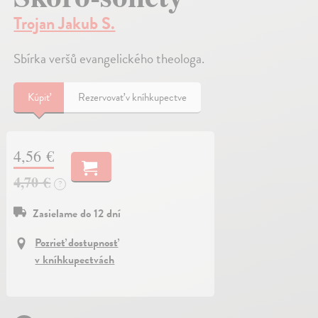
Trojan Jakub S.
Sbírka veršů evangelického theologa.
Kúpiť
Rezervovať v kníhkupectve
4,56 €
4,70 €
?
Zasielame do 12 dní
Pozrieť dostupnosť
v kníhkupectvách