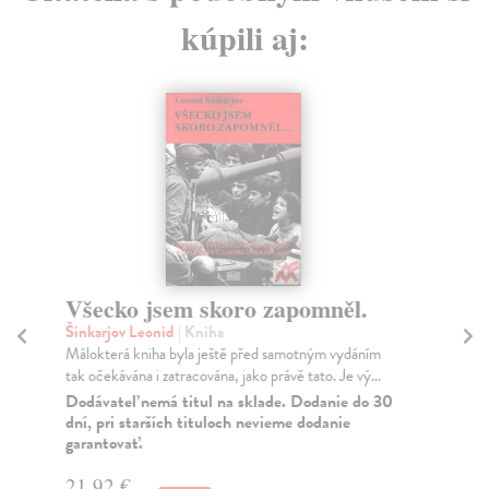
kúpili aj:
Všecko jsem skoro zapomněl.
P
Šinkarjov Leonid
| Kniha
Ju
Málokterá kniha byla ještě před samotným vydáním
Po 
tak očekávána i zatracována, jako právě tato. Je vý...
Jak
Dodávateľ nemá titul na sklade. Dodanie do 30
Do
dní, pri starších tituloch nevieme dodanie
dní
garantovať.
gar
21,92 €
17