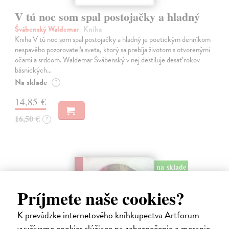
V tú noc som spal postojačky a hladný
Švábenský Waldemar
| Kniha
Kniha V tú noc som spal postojačky a hladný je poetickým denníkom
nespavého pozorovateľa sveta, ktorý sa prebíja životom s otvorenými
očami a srdcom. Waldemar Švábenský v nej destiluje desať rokov
básnických…
Na sklade
?
14,85 €
16,50 €
?
na sklade
Príjmete naše cookies?
K prevádzke internetového kníhkupectva Artforum
využívame cookies slúžiace na zabezpečenie a meranie