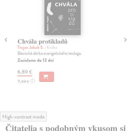
Chvála protikladů
R
Trojan Jakub S.
| Kniha
Tro
Básnická sbírka evengelického teologa.
Dal
cha
Zasielame do 12 dní
Za
6,89 €
7,
7,10 €
?
7,
High-contrast mode
Čitatelia s podobným vkusom si