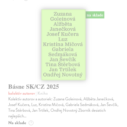
na sklade
Básne SK/CZ 2025
kolektív autorov
| Kniha
Kolektív autorov a autoriek: Zuzana Goleinová, Alžběta Janečková,
Josef Kučera, Luz, Kristína Mičová, Gabriela Sedmáková, Jan Ševčík,
Tina Štěrbová, Jan Trtílek, Ondřej Novotný Zborník desiatich
najlepších…
Na sklade
?