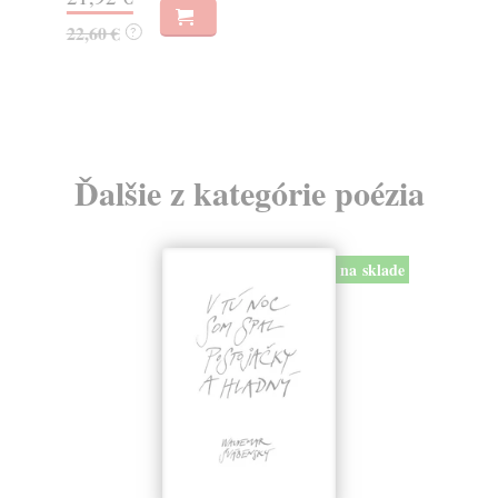
22,60 €
18
?
Ďalšie z kategórie poézia
na sklade