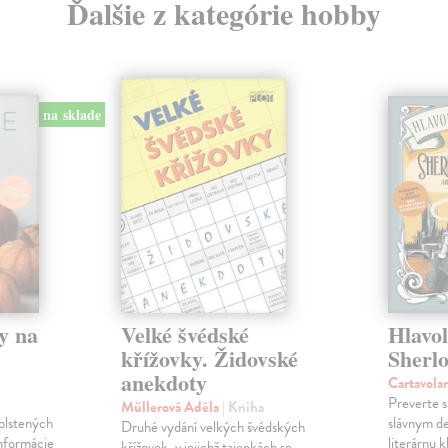
Ďalšie z kategórie hobby
na sklade
y na
Velké švédské
Hlavo
křížovky. Židovské
Sherl
anekdoty
Cartavola
Preverte s
Müllerová Adéla
| Kniha
plstených
slávnym d
Druhé vydání velkých švédských
informácie
literárnu 
křížovek, v jejichž tajenkách se