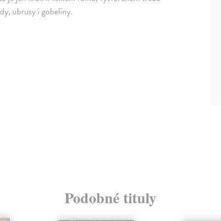
dy, ubrusy i gobelíny.
Podobné tituly