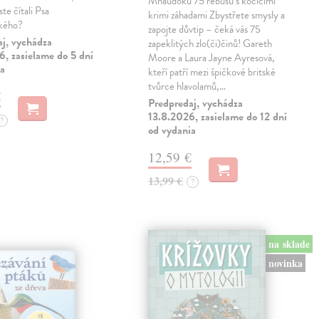
Mňaudoku 75 rébusů s kočičími
te čítali Psa
krimi záhadami Zbystřete smysly a
ského?
zapojte důvtip – čeká vás 75
aj, vychádza
zapeklitých zlo(či)činů! Gareth
, zasielame do 5 dní
Moore a Laura Jayne Ayresová,
ia
kteří patří mezi špičkové britské
tvůrce hlavolamů,…
€
Predpredaj, vychádza
13.8.2026, zasielame do 12 dní
?
od vydania
12,59 €
13,99 €
?
na sklade
novinka