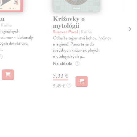
ku
Krížovky o
Kn
mytológii
ma
| Kniha
ze
riginálnych
Surovec Pavol
| Kniha
volamov – dokonalý
Odhaľte tajomstvá bohov, hrdinov
Kie
vých detektívov,
a legiend! Ponorte sa do
Rádi
..
švédskych krížoviek plných
prs
mytologických p...
vyde
?
výpr
Na sklade
?
Zas
5,33 €
15
5,49 €
?
16,