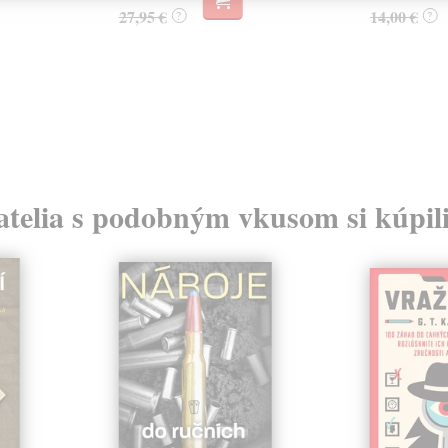
27,95 €
14,00 €
?
?
atelia s podobným vkusom si kúpili