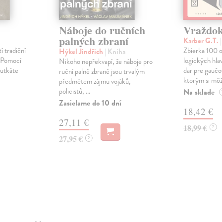
Náboje do ručních
Vraždo
palných zbraní
Karber G.T.
í tradiční
Zbierka 100 o
Hýkel Jindřich
| Kniha
. Pomocí
logických hla
Nikoho nepřekvapí, že náboje pro
utkáte
dar pre gaučo
ruční palné zbraně jsou trvalým
ktorým si môž.
předmětem zájmu vojáků,
policistů, ...
Na sklade
Zasielame do 10 dní
18,42 €
27,11 €
18,99 €
?
27,95 €
?