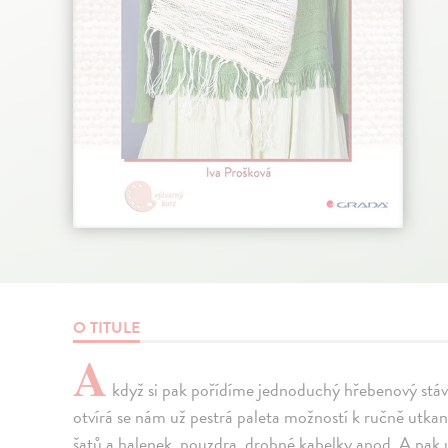
O TITULE
A
když si pak pořídíme jednoduchý hřebenový stáve
otvírá se nám už pestrá paleta možností k ručně utk
šatů a halenek, pouzdra, drobné kabelky apod. A pak 