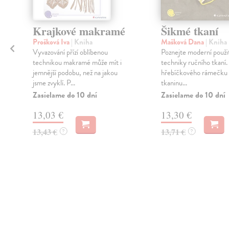
Krajkové makramé
Šikmé tkaní
Prošková Iva
| Kniha
Mašková Dana
| Kniha
Vyvazování přízí oblíbenou
Poznejte moderní použit
technikou makramé může mít i
techniky ručního tkaní
jemnější podobu, než na jakou
hřebíčkového rámečku 
jsme zvyklí. P...
tkaninu...
Zasielame do 10 dní
Zasielame do 10 dní
13,03 €
13,30 €
13,43 €
13,71 €
?
?