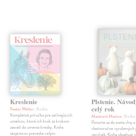
Kreslenie
Plstenie. Návod
celý rok
Foster Walter
| Kniha
Kompletná príručka pre začínajúcich
Masárová Marína
| Kniha
umelcov, ktorá ich krok za krokom
Ponorte sa do sveta vlny a
zasvätí do umenia kresby. Kniha
vlastnoručne vyrobených 
záujemcov prevedie celým
vecičiek. Kniha obsahuje 