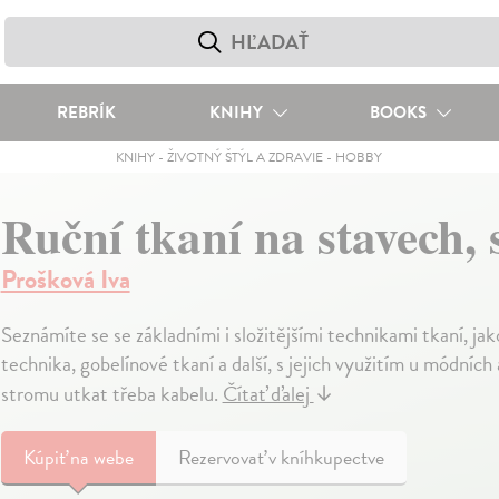
REBRÍK
KNIHY
BOOKS
KNIHY
-
ŽIVOTNÝ ŠTÝL A ZDRAVIE
-
HOBBY
Ruční tkaní na stavech,
Prošková Iva
Seznámíte se se základními i složitějšími technikami tkaní, ja
technika, gobelínové tkaní a další, s jejich využitím u módníc
stromu utkat třeba kabelu.
Čítať ďalej
↓
Kúpiť
na webe
Rezervovať v kníhkupectve