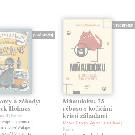
predpredaj
predpredaj
lamy a záhady:
Mňaudoku: 75
ock Holmes
rébusů s kočičími
krimi záhadami
nte Il
| Kniha
i svoje schopnosti so
Moore Gareth, Ayres Laura Jane
|
etektívom! Milujete
Kniha
klasiku? Už neviete,