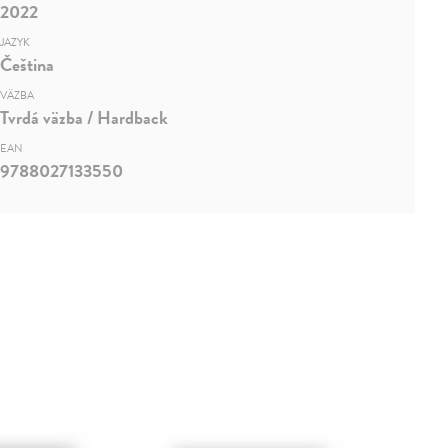
2022
JAZYK
Čeština
VÄZBA
Tvrdá väzba / Hardback
EAN
9788027133550