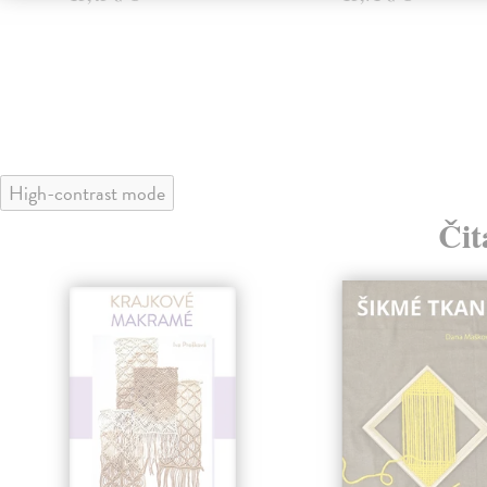
High-contrast mode
Čit