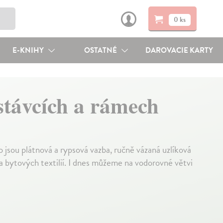
0 ks
E-KNIHY
OSTATNÉ
DAROVACIE KARTY
 stávcích a rámech
ko jsou plátnová a rypsová vazba, ručně vázaná uzlíková
h a bytových textilií. I dnes můžeme na vodorovné větvi