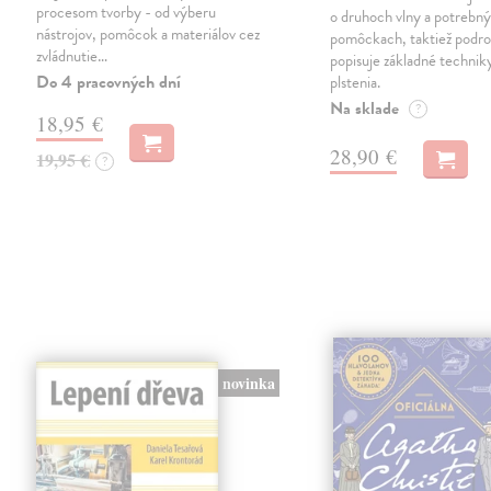
procesom tvorby - od výberu
o druhoch vlny a potrebn
nástrojov, pomôcok a materiálov cez
pomôckach, taktiež podr
zvládnutie…
popisuje základné techni
Do 4 pracovných dní
plstenia.
Na sklade
?
18,95 €
28,90 €
19,95 €
?
novinka