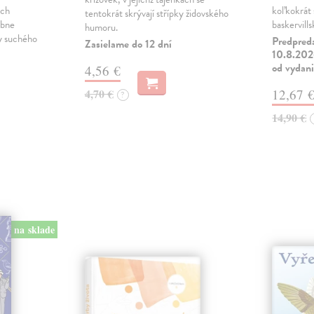
ých
koľkokrát s
tentokrát skrývají střípky židovského
obne
baskervill
humoru.
ky suchého
Predpred
Zasielame do 12 dní
10.8.2026
od vydan
4,56 €
4,70 €
12,67 
?
14,90 €
na sklade