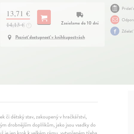
Pridať 
13,71 €
Odporu
Zasielame do 10 dní
14,13 €
?
Zdielať
Pozrieť dostupnosť v kníhkupectvách
k či dětský stav, zakoupený v hračkářství,
aným drobnějším doplňkům, jako jsou vsadky do
už je jen krok k velkém rámu, vytvořeném třeba