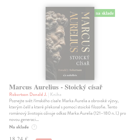
na sklade
Marcus Aurelius - Stoický císař
Robertson Donald J.
| Kniha
Poznejte svět římského císaře Marka Aurelia a obrovské výzvy,
kterým čelil a které překonal s pomocí stoické filozofie. Tento
románový životopis oživuje odkaz Marka Aurelia (121–180 n. l.) pro
novou generaci…
Na sklade
?
18,24 €