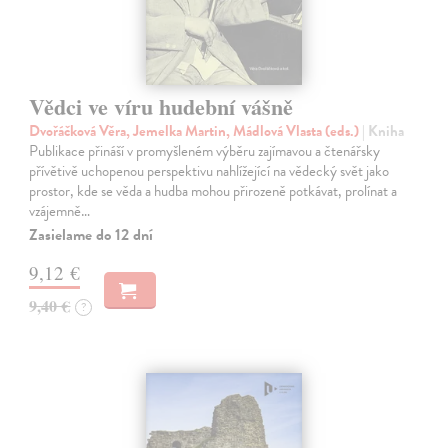
Vědci ve víru hudební vášně
Dvořáčková Věra, Jemelka Martin, Mádlová Vlasta (eds.)
| Kniha
Publikace přináší v promyšleném výběru zajímavou a čtenářsky
přívětivě uchopenou perspektivu nahlížející na vědecký svět jako
prostor, kde se věda a hudba mohou přirozeně potkávat, prolínat a
vzájemně…
Zasielame do 12 dní
9,12 €
9,40 €
?