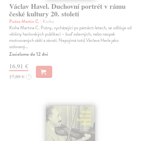
Václav Havel. Duchovní portrét v rámu
české kultury 20. století
Putna Martin C.
| Kniha
Kniha Martina C. Putny, vycházející po patnácti letech, se odlišuje od
většiny havlovských publikací – buď oslavných, nebo naopak
motivovaných záští a závistí. Nepojímá totiž Václava Havla jako
izolovaný…
Zasielame do 12 dní
16,91 €
17,80 €
?