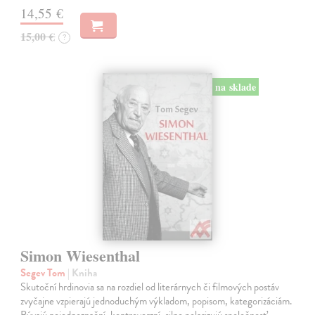
14,55 €
15,00 €
?
na sklade
Simon Wiesenthal
Segev Tom
| Kniha
Skutoční hrdinovia sa na rozdiel od literárnych či filmových postáv
zvyčajne vzpierajú jednoduchým výkladom, popisom, kategorizáciám.
Bývajú nejednoznační, kontroverzní, silno polarizujú spoločnosť.