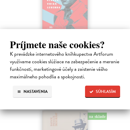
Jozef Gabčík. Človek, vojak, legenda
Príjmete naše cookies?
Posch Martin
| Kniha
Keď sa povie Jozef Gabčík, väčšina z nás si predstaví vojaka
K prevádzke internetového kníhkupectva Artforum
v uniforme, agenta, odbojára, atentát, kryptu v kostole. A okamih,
využívame cookies slúžiace na zabezpečenie a meranie
ktorý zmenil dejiny.
funkčnosti, marketingové účely a zaistenie vášho
Predpredaj, vychádza 21.8.2026, zasielame do 3 dní od
vydania
maximálneho pohodlia a spokojnosti.
16,99 €
NASTAVENIA
SÚHLASÍM
19,99 €
?
na sklade