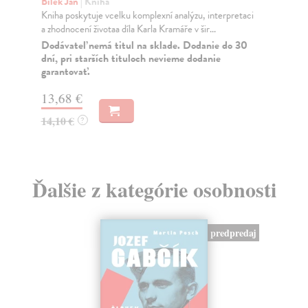
Od 
Bílek Jan
| Kniha
Leo
Kniha poskytuje vcelku komplexní analýzu, interpretaci
kte
a zhodnocení životaa díla Karla Kramáře v šir...
Za
Dodávateľ nemá titul na sklade. Dodanie do 30
dní, pri starších tituloch nevieme dodanie
20
garantovať.
21
13,68 €
14,10 €
?
Ďalšie z kategórie osobnosti
predpredaj