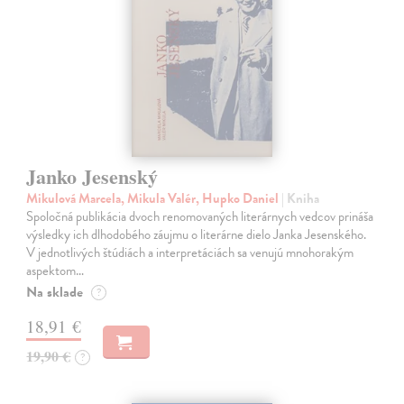
Janko Jesenský
Mikulová Marcela, Mikula Valér, Hupko Daniel
| Kniha
Spoločná publikácia dvoch renomovaných literárnych vedcov prináša
výsledky ich dlhodobého záujmu o literárne dielo Janka Jesenského.
V jednotlivých štúdiách a interpretáciách sa venujú mnohorakým
aspektom…
Na sklade
?
18,91 €
19,90 €
?