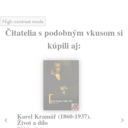
High-contrast mode
Čitatelia s podobným vkusom si
kúpili aj:
Karel Kramář (1860-1937).
Vů
Život a dílo
Isa