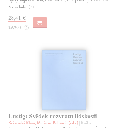
Na sklade
?
28,41 €
29,90 €
?
Lustig: Svědek rozvratu lidskosti
Krásenská Klára, Melichar Bohumil (eds.)
| Kniha