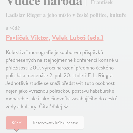
Vůdce národa
František
Ladislav Rieger a jeho místo v české politice, kultuře
a vědě
Pavlíček Viktor
,
Velek Luboš (eds.)
Kolektivní monografie je souborem příspěvků
přednesených na stejnojmenné konferenci konané u
příležitosti 200. výročí narození předního českého
politika a mecenáše 2. pol. 20. století F. L. Riegra.
Jednotlivé studie se snaží představit tuto osobnost
nejen jako výraznou politickou postavu habsburské
monarchie, ale i jako činovníka zasahujícího do české
vědy a kultury.
Čítať ďalej
↓
Kúpiť
Rezervovať v kníhkupectve