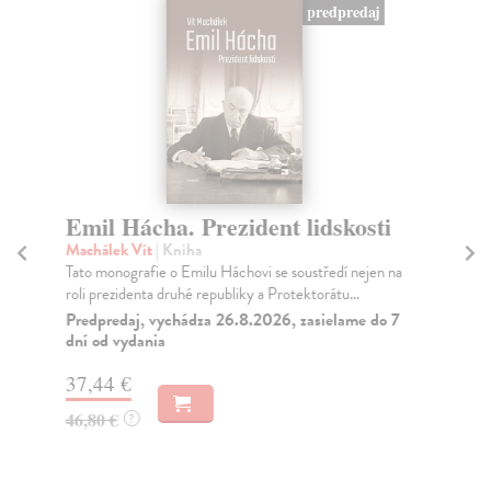
predpredaj
Emil Hácha. Prezident lidskosti
B
B
Machálek Vít
| Kniha
Tato monografie o Emilu Háchovi se soustředí nejen na
Pro
roli prezidenta druhé republiky a Protektorátu...
Pam
čes
Predpredaj, vychádza 26.8.2026, zasielame do 7
dní od vydania
prvn
Do
37,44 €
dní
gar
46,80 €
?
22
23