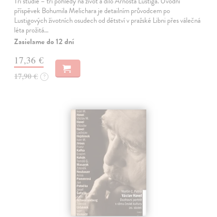
Tři studie – tři pohledy na život a dílo Arnošta Lustiga. Úvodní
příspěvek Bohumila Melichara je detailním průvodcem po
Lustigových životních osudech od dětství v pražské Libni přes válečná
léta prožitá…
Zasielame do 12 dní
17,36 €
17,90 €
?