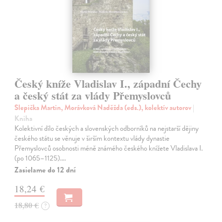
Český kníže Vladislav I., západní Čechy
a český stát za vlády Přemyslovců
Slepička Martin, Morávková Naděžda (eds.), kolektív autorov
|
Kniha
Kolektivní dílo českých a slovenských odborníků na nejstarší dějiny
českého státu se věnuje v širším kontextu vlády dynastie
Přemyslovců osobnosti méně známého českého knížete Vladislava I.
(po 1065–1125).…
Zasielame do 12 dní
18,24 €
18,80 €
?