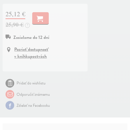
25,12 €
25,90 €
?
Zasielame do 12 dní
Pozrieť dostupnosť
v kníhkupectvách
Pridať do wishlistu
Odporučiť známemu
Zdielať na Facebooku