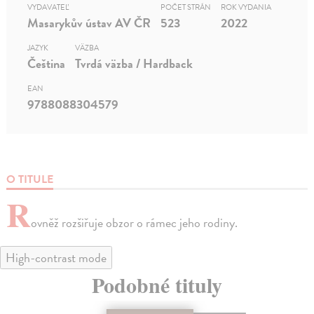
VYDAVATEĽ
POČET STRÁN
ROK VYDANIA
Masarykův ústav AV ČR
523
2022
JAZYK
VÄZBA
Čeština
Tvrdá väzba / Hardback
EAN
9788088304579
O TITULE
R
ovněž rozšiřuje obzor o rámec jeho rodiny.
High-contrast mode
Podobné tituly