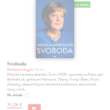
na sklade
Svoboda
Merkelová Angela
| Kniha
Politické memoáry desetiletí. Život v NDR, vzpomínky na Prahu, pád
Berlínské zdi, sjednocení Německa, Obama, Trump i Biden, Putin i
Zelenskyj, obsazení Krymu, klimatické konference, ekonomické
výzvy, covid,…
Na sklade
?
31,26 €