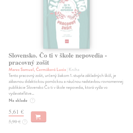
Slovensko. Čo ti v škole nepovedia -
pracovný zošit
Marec Samuel, Čermáková Lucia
| Kniha
Tento pracovný zošit, určený žiakom 1. stupňa základných škôl, je
zábavnou didaktickou pomôckou a náučnou nadstavbou rovnomennej
publikácie Slovensko Čo ti v škole nepovedia, ktorá vyšla vo
vydavateľstve…
Na sklade
?
5,61 €
5,90 €
?