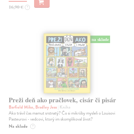
16,90 €
?
na sklade
Preži deň ako pračlovek, cisár či pisár
Barfield Mike, Bradley Jess
| Kniha
Ako trávil čas mamut srstnatý? Čo si mikróby mysleli o Louisovi
Pasteurovi - vedcovi, ktorý im skomplikoval život?
Na sklade
?