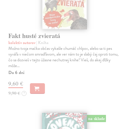
Fakt husté zvieratá
kolektív autorov
| Kniha
Možno tvoja mačka občas vykašle chumáč chlpov, alebo sa ti pes
vyváľa v niečom smradľavom, ale ver nám to je slabý čaj oproti tomu,
čo sa dozvieš v tejto úžasne nechutnej knihe! Vieš, do akej dlžky
môže…
Do 6 dní
9,60 €
9,90 €
?
na sklade