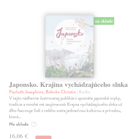
na sklade
Japonsko. Krajina vychádzajúceho slnka
Pauluth Josephine, Bohnke Christin
| Kniha
V tejto nádherne ilustrovanej publikácii spoznáte japonské zvyky,
tradície a mnohé iné zaujímavosti Krajina vychádzajúceho slnka už
dlho fascinuje ľudí z celého sveta jedinečnou kultúrou a prírodou,
ktorá…
Na sklade
?
16,06 €