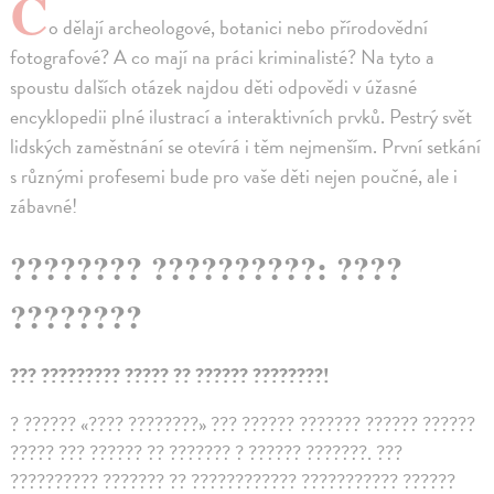
C
o dělají archeologové, botanici nebo přírodovědní
fotografové? A co mají na práci kriminalisté? Na tyto a
spoustu dalších otázek najdou děti odpovědi v úžasné
encyklopedii plné ilustrací a interaktivních prvků. Pestrý svět
lidských zaměstnání se otevírá i těm nejmenším. První setkání
s různými profesemi bude pro vaše děti nejen poučné, ale i
zábavné!
???????? ??????????: ????
????????
??? ????????? ????? ?? ?????? ????????!
? ?????? «???? ????????» ??? ?????? ??????? ?????? ??????
????? ??? ?????? ?? ??????? ? ?????? ???????. ???
?????????? ??????? ?? ???????????? ??????????? ??????