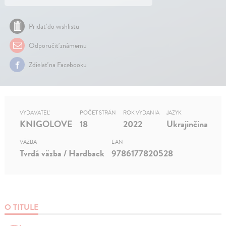
Pridať do wishlistu
Odporučiť známemu
Zdielať na Facebooku
VYDAVATEĽ
POČET STRÁN
ROK VYDANIA
JAZYK
KNIGOLOVE
18
2022
Ukrajinčina
VÄZBA
EAN
Tvrdá väzba / Hardback
9786177820528
O TITULE