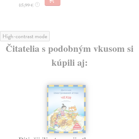
15,99 €
15
?
High-contrast mode
Čitatelia s podobným vkusom si
kúpili aj: