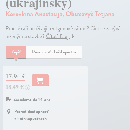
(ukrajinsky)
Korovkina Anastasija
,
Obuxovyč Tetjana
Proč lékaři používají rentgenové záření? Čím se zabývá
inženýr na stavbě?
Čítať ďalej
↓
Kúpiť
Rezervovať v kníhkupectve
17,94 €
18,49 €
?
Zasielame do 14 dní
Pozrieť dostupnosť
v kníhkupectvách