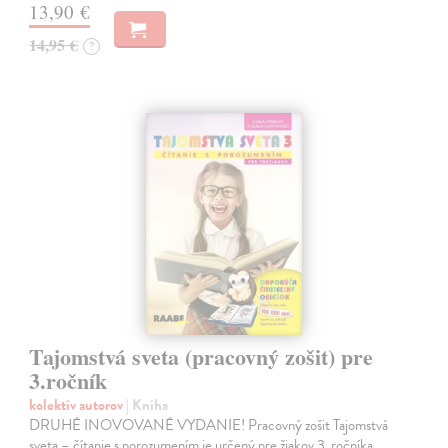
13,90 €
14,95 €
?
Tajomstvá sveta (pracovný zošit) pre
3.ročník
kolektív autorov
| Kniha
DRUHÉ INOVOVANÉ VYDANIE! Pracovný zošit Tajomstvá
sveta – čítanie s porozumením je určený pre žiakov 3. ročníka