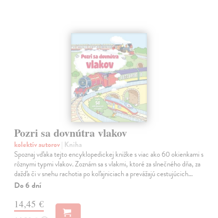
Pozri sa dovnútra vlakov
kolektív autorov
| Kniha
Spoznaj vďaka tejto encyklopedickej knižke s viac ako 60 okienkami s
rôznymi typmi vlakov. Zoznám sa s vlakmi, ktoré za slnečného dňa, za
dažďa či v snehu rachotia po koľajniciach a prevážajú cestujúcich…
Do 6 dní
14,45 €