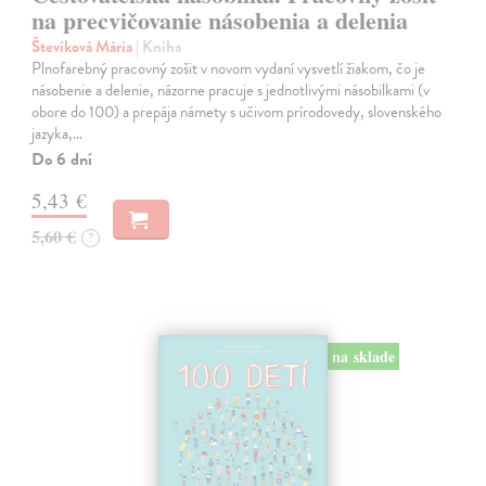
na precvičovanie násobenia a delenia
Števíková Mária
| Kniha
Plnofarebný pracovný zošit v novom vydaní vysvetlí žiakom, čo je
násobenie a delenie, názorne pracuje s jednotlivými násobilkami (v
obore do 100) a prepája námety s učivom prírodovedy, slovenského
jazyka,…
Do 6 dní
5,43 €
5,60 €
?
na sklade