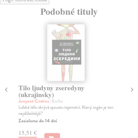
Podobné tituly
Tilo ljudyny zseredyny
Na
(ukrajinsky)
do
Junyent Cristina
| Kniha
Jug
Lidské tělo skrývá spoustu tajemství. Který orgán je ten
Na 
nejdůležitější?
v n
Zasielame do 14 dní
Na
15,51 €
15