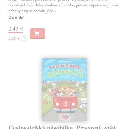
základných škôl. Jeho obsahom sú krátke, pútavé, vtipné a zaujímavé
príbehy a na ne nadväzujúce…
Do 6 dní
2,43 €
2,50 €
?
Cestovateľská násobilka. Pracovný zošit