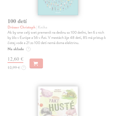
100 detí
Drösser Christoph
| Kniha
Ak by sme celý svet premenili na dedinu so 100 deťmi, len 6 z nich
by žilo v Európe a 56 v Ázii. V mestách žije 48 detí, 85 má prístup k
čistej vode a 21 zo 100 detí nemá doma elektrinu.
Na sklade
?
12,60 €
12,99 €
?