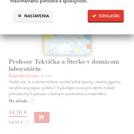
maximálneho pohodlia a spokojnosti.
na sklade
NASTAVENIA
SÚHLASÍM
Profesor Tekvička a Števko v domácom
laboratóriu
Šušaníková Ivana
| Kniha
Vedeli ste, že si doma môžete vyrobiť soľné šperky, vlastné jogurty,
recyklovaný papier aj dúhu? Vyskúšajte so svojimi deťmi tridsať
jednoduchých pokusov s bežnými predmetmi a materiálmi.
Na sklade
?
14,20 €
14,95 €
?