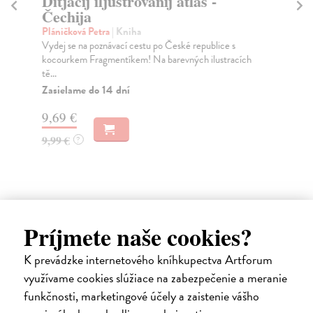
Ditjačij iljustrovanij atlas -
M
Čechija
(u
Pláničková Petra
| Kniha
Kor
Vydej se na poznávací cestu po České republice s
Co 
kocourkem Fragmentíkem! Na barevných ilustracích
Jso
tě...
Za
Zasielame do 14 dní
17
9,69 €
18
9,99 €
?
Ďalšie z kategórie náučné knihy
Príjmete naše cookies?
pre deti do 10 rokov
K prevádzke internetového kníhkupectva Artforum
využívame cookies slúžiace na zabezpečenie a meranie
funkčnosti, marketingové účely a zaistenie vášho