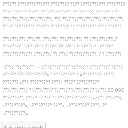
?????? ?????????????? ???????? ???? ??????????? ????????
???? ?????? ????? ??? ?????????? ?????????, ???????? ??
?????????-???????????? ??? ???? ????????????? ?????????
?? ?? ????????? ?????? ???????? ?? ????????? ???? ??????.
?????????? ??????, ??????? ?????????? ?? ????????????
????????-????????? ???????? ????? ??????? ?? ??????
????????????? ???????? ?? ???? ????????????, ? ? ???????.
«???? ????????» — ?? ?????????? ?????? ? ????????? ?????
«???????? ??????????» ? ??????????? #????????. ?????
??????? «??? ????????? ????» ????? ??????????
??????????? ? ????????? ??????? ?????????? ????? 30 000
?????????, ????? ?? ??? ?? ??????? ???????: «???? ??????»,
«?????????», «????????? ????», «????????? ????» ??
«?????????».
High-contrast mode