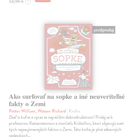
14,90 €
?
predpredaj
Ako surfovať na sopke a iné neuveriteľné
fakty o Zemi
Potter William, Watson Richard
| Kniha
Zbaľ si kufre a vyraz za najväčším dobrodružstvom! Pridaj sa k
profesorovi Katzensteinovi a morčaťu Krištofovi, ktorí objavujú svet
tých najzaujímavejších faktov o Zemi. Táto kniha je plná zábavných
vedeckých…