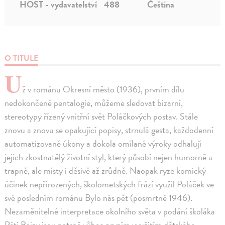
HOST - vydavatelství
488
Čeština
O TITULE
U
ž v románu Okresní město (1936), prvním dílu
nedokončené pentalogie, můžeme sledovat bizarní,
stereotypy řízený vnitřní svět Poláčkových postav. Stále
znovu a znovu se opakující popisy, strnulá gesta, každodenní
automatizované úkony a dokola omílané výroky odhalují
jejich zkostnatělý životní styl, který působí nejen humorně a
trapně, ale místy i děsivě až zrůdně. Naopak ryze komický
účinek nepřirozených, školometských frází využil Poláček ve
své posledním románu Bylo nás pět (posmrtně 1946).
Nezaměnitelné interpretace okolního světa v podání školáka
Péti Bajzy jsou patrně vůbec prvním využitím dětského