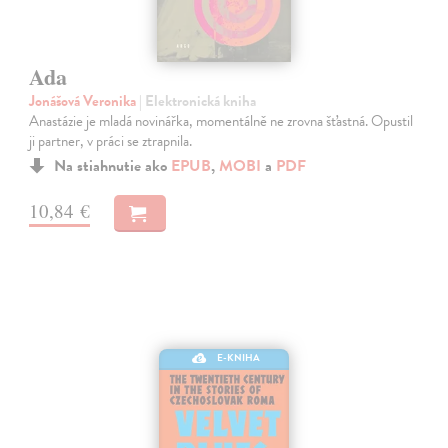
Ada
Jonášová Veronika
| Elektronická kniha
Anastázie je mladá novinářka, momentálně ne zrovna šťastná. Opustil
ji partner, v práci se ztrapnila.
Na stiahnutie ako
EPUB
,
MOBI
a
PDF
10,84 €
E-KNIHA