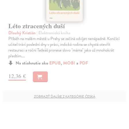
Léto ztracených duší
Dlouhý Kristián
| Elektronická kniha
Příběh na malém městě u Prahy se začíná odvíjet nenápadně. Končící
učitel tráví poslední dny v práci, indická rodina se chystá otevřít
restauraci a roční Tadeáš pronese slovo "máma" jako už mnohokrát
předtím.…
Na stiahnutie ako
EPUB
,
MOBI
a
PDF
12,36 €
ZOBRAZIŤ ĎALŠIE Z KATEGÓRIE ČESKÁ