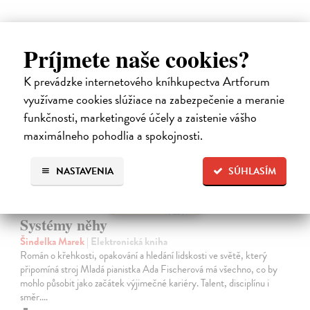
Príjmete naše cookies?
E-KNIHA
K prevádzke internetového kníhkupectva Artforum
využívame cookies slúžiace na zabezpečenie a meranie
funkčnosti, marketingové účely a zaistenie vášho
maximálneho pohodlia a spokojnosti.
NASTAVENIA
SÚHLASÍM
Systémy něhy
Šindelka Marek
| Elektronická kniha
Román o křehkosti, opakování a hledání lidskosti ve světě, který
připomíná stroj Mladá pianistka Ada Fischerová má všechno, co by
mohlo působit jako začátek výjimečné kariéry. Talent, disciplínu i
směr.…