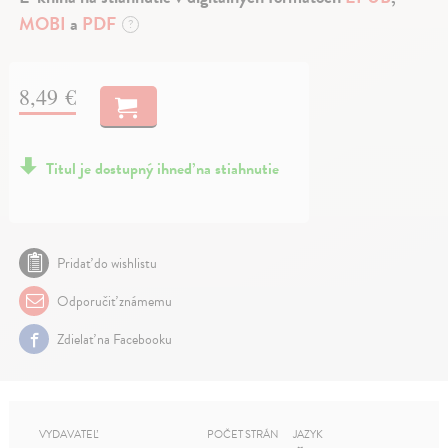
MOBI
a
PDF
?
8,49 €
Titul je dostupný ihneď na stiahnutie
Pridať do wishlistu
Odporučiť známemu
Zdielať na Facebooku
VYDAVATEĽ
POČET STRÁN
JAZYK