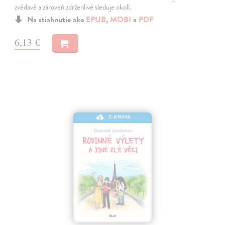
zvědavě a zároveň zdrženlivě sleduje okolí.
Na stiahnutie ako
EPUB
,
MOBI
a
PDF
6,13 €
E-KNIHA