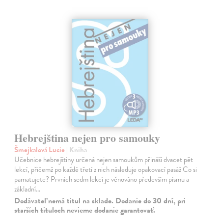
Hebrejština nejen pro samouky
Šmejkalová Lucie
| Kniha
Učebnice hebrejštiny určená nejen samoukům přináší dvacet pět
lekcí, přičemž po každé třetí z nich následuje opakovací pasáž Co si
pamatujete? Prvních sedm lekcí je věnováno především písmu a
základní…
Dodávateľ nemá titul na sklade. Dodanie do 30 dní, pri
starších tituloch nevieme dodanie garantovať.