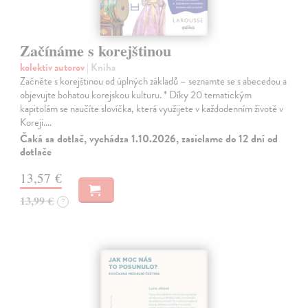
Začínáme s korejštinou
kolektív autorov
| Kniha
Začněte s korejštinou od úplných základů – seznamte se s abecedou a
objevujte bohatou korejskou kulturu. * Díky 20 tematickým
kapitolám se naučíte slovíčka, která využijete v každodenním životě v
Koreji.…
Čaká sa dotlač, vychádza 1.10.2026, zasielame do 12 dní od
dotlače
13,57 €
13,99 €
?