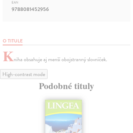
EAN
9788081452956
O TITULE
K
niha obsahuje aj menší obojstranný slovníček.
High-contrast mode
Podobné tituly