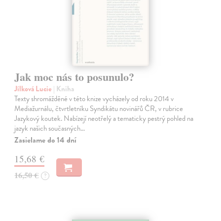
Jak moc nás to posunulo?
Jílková Lucie
| Kniha
Texty shromážděné v této knize vycházely od roku 2014 v
Mediažurnálu, čtvrtletníku Syndikátu novinářů ČR, v rubrice
Jazykový koutek. Nabízejí neotřelý a tematicky pestrý pohled na
jazyk našich současných…
Zasielame do 14 dní
15,68 €
16,50 €
?