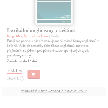
Lexikální anglicismy v češtině
Klégr Aleš, Bozděchová Ivana
| Kniha
Publikace poprvé u nás představuje méně známé formy anglicismů v
češtině. Uvádí do tematiky (klasifikace anglicismů, motivace
přejímání), ale jádrem jsou původní studie opomíjených typů:
pseudoanglicismy…
Zasielame do 12 dní
16,01 €
16,50 €
?
ZOBRAZIŤ ĎALŠIE Z KATEGÓRIE OSTATNÉ JAZYKY