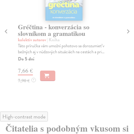
Gréčtina - konverzácia so
M
slovníkom a gramatikou
s
kolektív autorov
| Kniha
kol
Táto príručka vám umožní pohotovo sa dorozumieť v
Maď
bežných aj v núdzových situáciách na cestách a pri...
jaz
tur.
Do 5 dní
Do
7,66 €
7,
7,90 €
?
7,
High-contrast mode
Čitatelia s podobným vkusom si