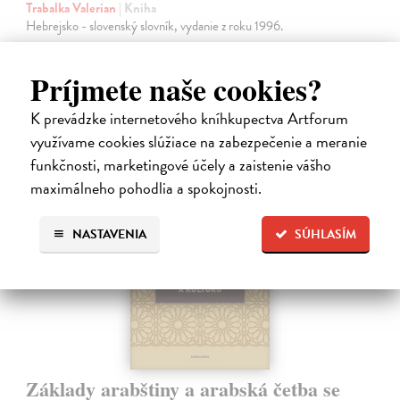
Trabalka Valerian
| Kniha
Hebrejsko - slovenský slovník, vydanie z roku 1996.
Na sklade
Príjmete naše cookies?
30,94 €
31,90 €
?
K prevádzke internetového kníhkupectva Artforum
využívame cookies slúžiace na zabezpečenie a meranie
funkčnosti, marketingové účely a zaistenie vášho
maximálneho pohodlia a spokojnosti.
NASTAVENIA
SÚHLASÍM
Základy arabštiny a arabská četba se