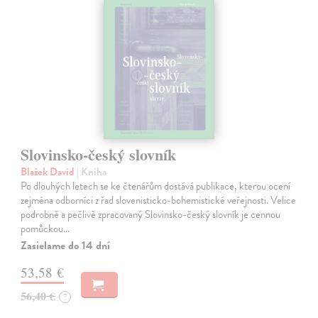
Slovinsko-český slovník
Blažek David
| Kniha
Po dlouhých letech se ke čtenářům dostává publikace, kterou ocení
zejména odborníci z řad slovenisticko-bohemistické veřejnosti. Velice
podrobně a pečlivě zpracovaný Slovinsko-český slovník je cennou
pomůckou…
Zasielame do 14 dní
53,58 €
56,40 €
?