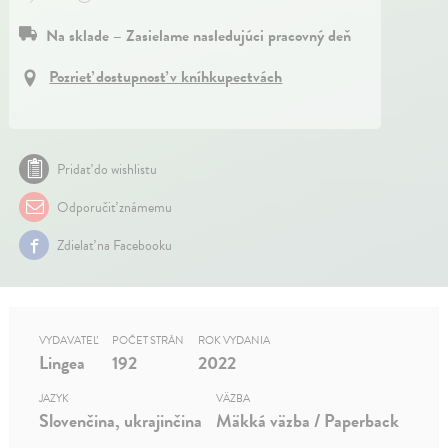
Na sklade – Zasielame nasledujúci pracovný deň
Pozrieť dostupnosť v kníhkupectvách
Pridať do wishlistu
Odporučiť známemu
Zdielať na Facebooku
VYDAVATEĽ
POČET STRÁN
ROK VYDANIA
Lingea
192
2022
JAZYK
VÄZBA
Slovenčina, ukrajinčina
Mäkká väzba / Paperback