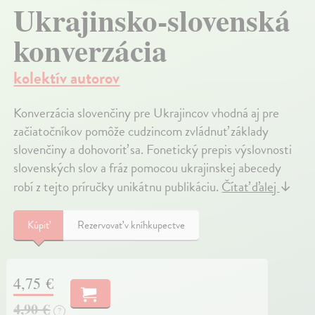
Ukrajinsko-slovenská
konverzácia
kolektív autorov
Konverzácia slovenčiny pre Ukrajincov vhodná aj pre
začiatočníkov pomôže cudzincom zvládnuť základy
slovenčiny a dohovoriť sa. Fonetický prepis výslovnosti
slovenských slov a fráz pomocou ukrajinskej abecedy
robí z tejto príručky unikátnu publikáciu.
Čítať ďalej
↓
Kúpiť
Rezervovať v kníhkupectve
4,75 €
4,90 €
?