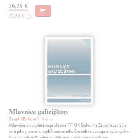
36,38 €
37,50 €
?
Mluvnice galicijštiny
Zavadil Bohumil
| Kniha
Mluvnice dlouholetého profesora FF UK Bohumila Zavadila završuje
sérii jeho gramatik jazyků současného Španělska postupně vydaných v
Nakladatelství Karolinum (Mluvnice současné španělštiny.