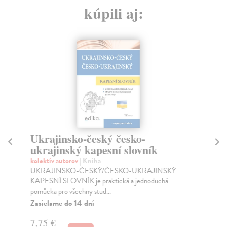
kúpili aj:
Ukrajinsko-český česko-
Uk
ukrajinský kapesní slovník
s
kolektív autorov
| Kniha
kol
UKRAJINSKO-ČESKÝ/ČESKO-UKRAJINSKÝ
Na 
KAPESNÍ SLOVNÍK je praktická a jednoduchá
ukr
pomůcka pro všechny stud...
Do
Zasielame do 14 dní
9,
7,75 €