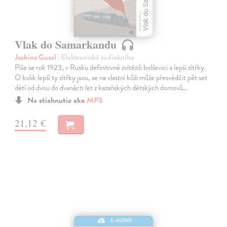
Vlak do Samarkandu
Jachina Guzel
| Elektronická audiokniha
Píše se rok 1923, v Rusku definitivně zvítězili bolševici a lepší zítřky.
O kolik lepší ty zítřky jsou, se na vlastní kůži může přesvědčit pět set
dětí od dvou do dvanácti let z kazaňských dětských domovů…
Na stiahnutie ako
MP3
21,12 €
E-AUDIO