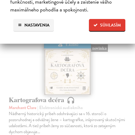
funkčnosti, marketingové účely a zaistenie vášho
maximálneho pohodlia a spokojnosti.
NASTAVENIA
SÚHLASÍM
E-AUDIO
novinka
Kartografova dcéra
Marchant Clare
| Elektronická audiokniha
Nádherný historický príbeh odohrávajúci sa v 16. storočí o
pozoruhodnej a odvážnej žene – kartografke, inšpirovaný skutočnými
udalosťami. A tiež príbeh ženy zo súčasnosti, ktorá zo zatajeným
dychom objavuje…