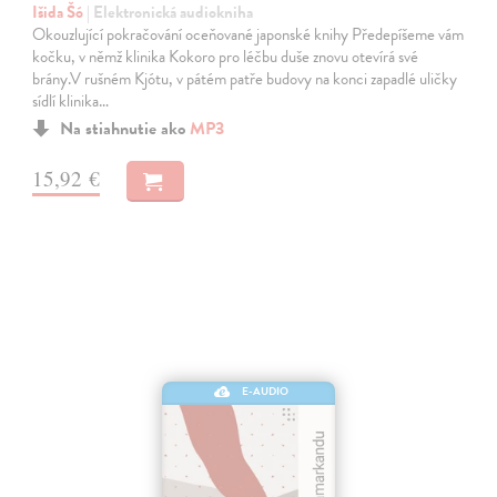
Išida Šó
| Elektronická audiokniha
Okouzlující pokračování oceňované japonské knihy Předepíšeme vám
kočku, v němž klinika Kokoro pro léčbu duše znovu otevírá své
brány.V rušném Kjótu, v pátém patře budovy na konci zapadlé uličky
sídlí klinika…
Na stiahnutie ako
MP3
15,92 €
E-AUDIO