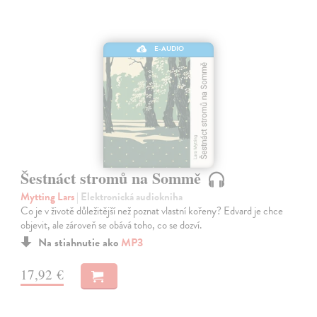
E-AUDIO
Šestnáct stromů na Sommě
Mytting Lars
| Elektronická audiokniha
Co je v životě důležitější než poznat vlastní kořeny? Edvard je chce
objevit, ale zároveň se obává toho, co se dozví.
Na stiahnutie ako
MP3
17,92 €