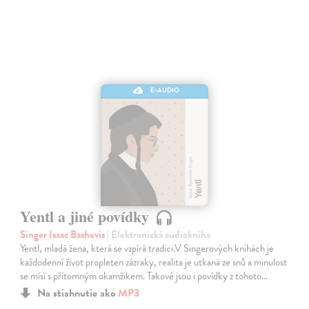
E-AUDIO
Yentl a jiné povídky
Singer Isaac Bashevis
| Elektronická audiokniha
Yentl, mladá žena, která se vzpírá tradici.V Singerových knihách je
každodenní život propleten zázraky, realita je utkaná ze snů a minulost
se mísí s přítomným okamžikem. Takové jsou i povídky z tohoto…
Na stiahnutie ako
MP3