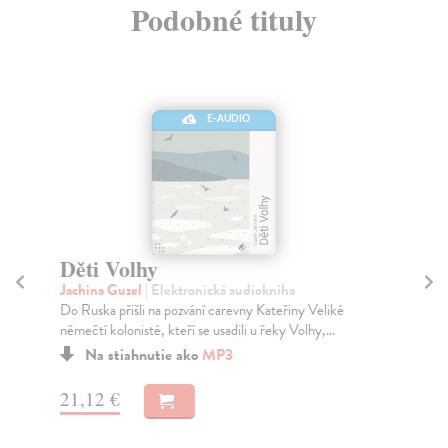
Podobné tituly
E-AUDIO
Děti Volhy
Č
Jachina Guzel
| Elektronická audiokniha
Di
Do Ruska přišli na pozvání carevny Kateřiny Veliké
Dín
němečtí kolonisté, kteří se usadili u řeky Volhy,...
odm
Na stiahnutie ako
MP3
21,12 €
15