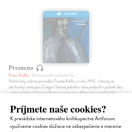
E-AUDIO
Premena
Franz Kafka
| Elektronická audiokniha
Notoricky známa poviedka Franza Kafku z roku 1915, v ktorej sa
obchodný cestujúci Gregor Samsa jedného rána prebudí v posteli ako
„odporný hmyz“.Je to príbeh premeny bez zľutovania či prílišného
súcitu…
Príjmete naše cookies?
Na stiahnutie ako
MP3
K prevádzke internetového kníhkupectva Artforum
7,00 €
využívame cookies slúžiace na zabezpečenie a meranie