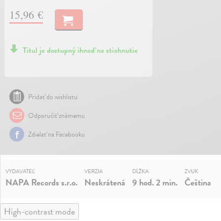
15,96 €
Titul je dostupný ihneď na stiahnutie
Pridať do wishlistu
Odporučiť známemu
Zdielať na Facebooku
VYDAVATEĽ
VERZIA
DĹŽKA
ZVUK
NAPA Records s.r.o.
Neskrátená
9 hod. 2 min.
Čeština
High-contrast mode