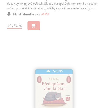
dob, kdy vikingové otřásali základy evropských monarchií a na sever
začalo pronikat křesťanství. „Lidé byli zpočátku zvědavi a rádi jim…
Na stiahnutie ako
MP3
14,72 €
E-AUDIO