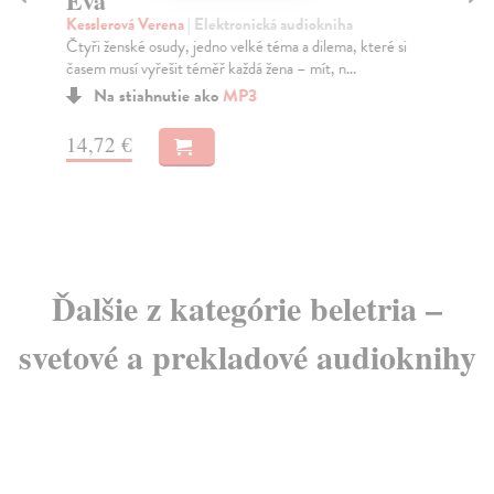
Eva
D
Kesslerová Verena
| Elektronická audiokniha
Ja
Čtyři ženské osudy, jedno velké téma a dilema, které si
Do 
časem musí vyřešit téměř každá žena – mít, n...
něm
Na stiahnutie ako
MP3
14,72 €
21
Ďalšie z kategórie beletria –
svetové a prekladové audioknihy