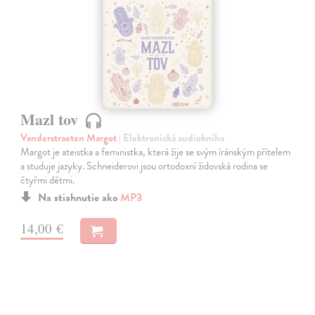
Mazl tov
Vanderstraeten Margot
| Elektronická audiokniha
Margot je ateistka a feministka, která žije se svým íránským přítelem
a studuje jazyky. Schneiderovi jsou ortodoxní židovská rodina se
čtyřmi dětmi.
Na stiahnutie ako
MP3
14,00 €