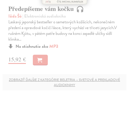
Předepíšeme vám kočku
Išida Šó
| Elektronická audiokniha
Laskavý japonský bestseller o sametových kožíšcích, nekonečném
předení a opravdové kočičí lásce, který vychází ve třiceti jazycích.V
rušném Kjótu, v pátém patře budovy na konci zapadlé uličky sídlí
klinika…
Na stiahnutie ako
MP3
15,92 €
ZOBRAZIŤ ĎALŠIE Z KATEGÓRIE BELETRIA – SVETOVÉ A PREKLADOVÉ
AUDIOKNIHY