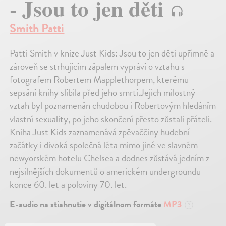
- Jsou to jen děti
Smith Patti
Patti Smith v knize Just Kids: Jsou to jen děti upřímně a
zároveň se strhujícím zápalem vypráví o vztahu s
fotografem Robertem Mapplethorpem, kterému
sepsání knihy slíbila před jeho smrtí.Jejich milostný
vztah byl poznamenán chudobou i Robertovým hledáním
vlastní sexuality, po jeho skončení přesto zůstali přáteli.
Kniha Just Kids zaznamenává zpěvaččiny hudební
začátky i divoká společná léta mimo jiné ve slavném
newyorském hotelu Chelsea a dodnes zůstává jedním z
nejsilnějších dokumentů o americkém undergroundu
konce 60. let a poloviny 70. let.
E-audio na stiahnutie v digitálnom formáte
MP3
?