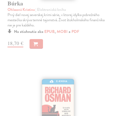
Búrka
Ohlssoná Kristina
| Elektronická kniha
Prvý diel novej severskej krimi série, v ktorej idylka pobrežného
mestečka skrýva temné tajomstvá. Život štokholmského finančníka
nie je pre každého.
Na stiahnutie ako
EPUB
,
MOBI
a
PDF
18,70 €
E-KNIHA