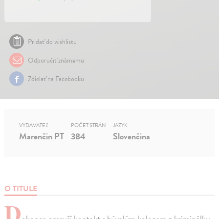
Pridať do wishlistu
Odporučiť známemu
Zdielať na Facebooku
VYDAVATEĽ
POČET STRÁN
JAZYK
Marenčin PT
384
Slovenčina
O TITULE
D
okonca preruší kontakt s bývalým kolegom z kriminálky,