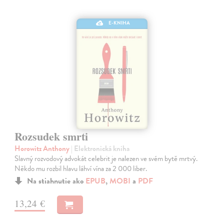
E-KNIHA
Rozsudek smrti
Horowitz Anthony
| Elektronická kniha
Slavný rozvodový advokát celebrit je nalezen ve svém bytě mrtvý.
Někdo mu rozbil hlavu láhví vína za 2 000 liber.
Na stiahnutie ako
EPUB
,
MOBI
a
PDF
13,24 €