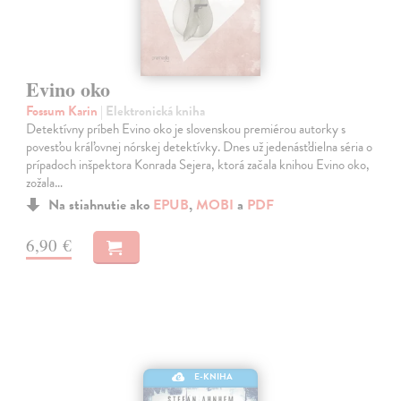
Evino oko
Fossum Karin
| Elektronická kniha
Detektívny príbeh Evino oko je slovenskou premiérou autorky s
povesťou kráľovnej nórskej detektívky. Dnes už jedenásťdielna séria o
prípadoch inšpektora Konrada Sejera, ktorá začala knihou Evino oko,
zožala…
Na stiahnutie ako
EPUB
,
MOBI
a
PDF
6,90 €
E-KNIHA