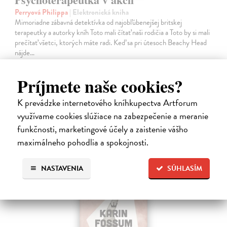
Perryová Philippa
| Elektronická kniha
Mimoriadne zábavná detektívka od najobľúbenejšej britskej
terapeutky a autorky kníh Toto mali čítať naši rodičia a Toto by si mali
prečítať všetci, ktorých máte radi. Keď sa pri útesoch Beachy Head
nájde…
Na stiahnutie ako
EPUB
,
MOBI
a
PDF
Príjmete naše cookies?
16,95 €
K prevádzke internetového kníhkupectva Artforum
využívame cookies slúžiace na zabezpečenie a meranie
funkčnosti, marketingové účely a zaistenie vášho
maximálneho pohodlia a spokojnosti.
E-KNIHA
NASTAVENIA
SÚHLASÍM