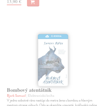
13,90 €
E-KNIHA
Bombový atentátnik
Bjork Samuel
| Elektronická kniha
V jedno sobotné ráno nastúpi do metra žena s bombou a hlavným
mestom otrasie výbuch. Oslo je okamžite uzavreté, kráľovská rodina