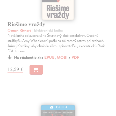
Riešime vraždy
Osman Richard
| Elektronická kniha
Nová kniha od autora série Štvrtkový klub detektívov. Osobnú
strážkyňu Amy Wheelerovú pošlú na súkromný ostrov pri brehoch
Južnej Karolíny, aby chránila slávnu spisovateľku, excentrickú Rosie
D'Antoniovú.…
Na stiahnutie ako
EPUB
,
MOBI
a
PDF
12,59 €
E-KNIHA