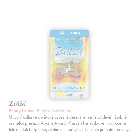
E-KNIHA
Zátiší
Penny Louise
| Elektronická kniha
Úvodní kniha celosvětově úspěšné detektivní série od devítinásobné
držitelky prestižní Agatha Award. Vražda a kanadský venkov, kde se
lidé cítí tak bezpečně, že doma nezamykají, to nejde příliš dohromady.
…