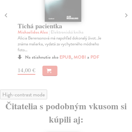
Tichá pacientka
D
Michaelides Alex
| Elektronická kniha
Fi
Alicia Berensonová má napohľad dokonalý život. Je
Keď
známa maliarka, vydatá za vychyteného módneho
dok
foto...
Na stiahnutie ako
EPUB
,
MOBI
a
PDF
15
14,00 €
High-contrast mode
Čitatelia s podobným vkusom si
kúpili aj: