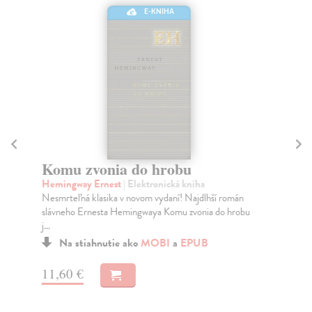
E-KNIHA
T
Ka
Komu zvonia do hrobu
Nór
Hemingway Ernest
| Elektronická kniha
a t
Nesmrteľná klasika v novom vydaní! Najdlhší román
Do
slávneho Ernesta Hemingwaya Komu zvonia do hrobu
j...
9,
Na stiahnutie ako
MOBI
a
EPUB
10
11,60 €