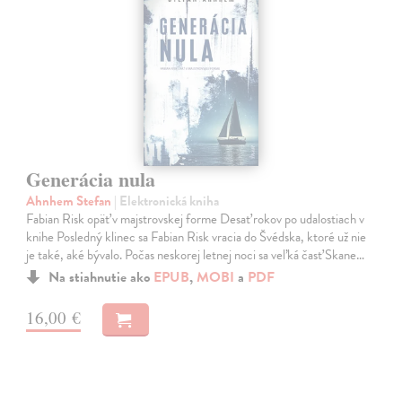
Generácia nula
Ahnhem Stefan
| Elektronická kniha
Fabian Risk opäť v majstrovskej forme Desať rokov po udalostiach v
knihe Posledný klinec sa Fabian Risk vracia do Švédska, ktoré už nie
je také, aké bývalo. Počas neskorej letnej noci sa veľká časť Skane…
Na stiahnutie ako
EPUB
,
MOBI
a
PDF
16,00 €