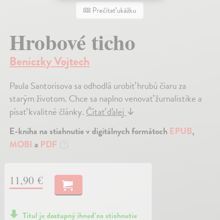
Prečítať ukážku
Hrobové ticho
Beniczky Vojtech
Paula Santorisova sa odhodlá urobiť hrubú čiaru za
starým životom. Chce sa naplno venovať žurnalistike a
písať kvalitné články.
Čítať ďalej
↓
E-kniha na stiahnutie v digitálnych formátoch
EPUB
,
MOBI
a
PDF
?
11,90 €
Titul je dostupný ihneď na stiahnutie