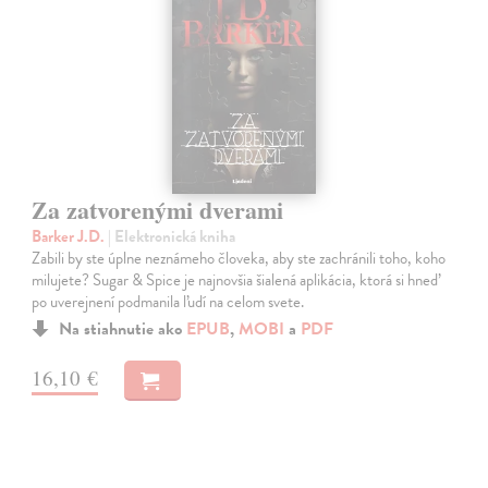
Za zatvorenými dverami
Barker J.D.
| Elektronická kniha
Zabili by ste úplne neznámeho človeka, aby ste zachránili toho, koho
milujete? Sugar & Spice je najnovšia šialená aplikácia, ktorá si hneď
po uverejnení podmanila ľudí na celom svete.
Na stiahnutie ako
EPUB
,
MOBI
a
PDF
16,10 €