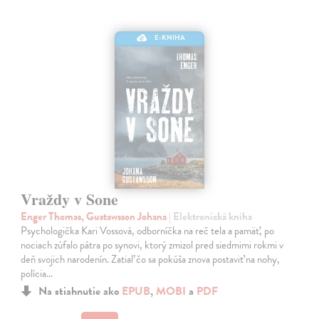
E-KNIHA
Vraždy v Sone
Enger Thomas, Gustawsson Johana
| Elektronická kniha
Psychologička Kari Vossová, odborníčka na reč tela a pamäť, po
nociach zúfalo pátra po synovi, ktorý zmizol pred siedmimi rokmi v
deň svojich narodenín. Zatiaľ čo sa pokúša znova postaviť na nohy,
polícia…
Na stiahnutie ako
EPUB
,
MOBI
a
PDF