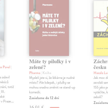
Máte ty pilulky i v
Záchr
zelené?
česku
ko Pavel
|
Pharma
| Kniha
Hacala L
 oslavil
Mysleli jste si, že lékárna je nudné
Jak moc zl
měsíců
místo? Ale kdepak, i pilulky se
zavolali s
nání, totiž
mohou snadno změnit ve stand-up
155 jako p
III.
komedii.
vytáčíte, 
řské
zabolí?
Zasielame do 12 dní
y v Praze.…
Zasielam
16,01 €