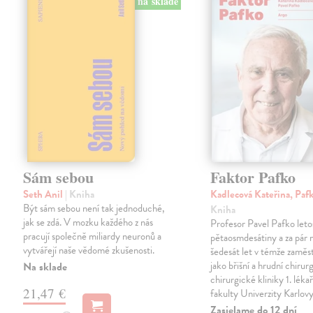
na sklade
Sám sebou
Faktor Pafko
Seth Anil
| Kniha
Kadlecová Kateřina, Paf
Být sám sebou není tak jednoduché,
Kniha
jak se zdá. V mozku každého z nás
Profesor Pavel Pafko letos
pracují společně miliardy neuronů a
pětaosmdesátiny a za pár 
vytvářejí naše vědomé zkušenosti.
šedesát let v témže zaměst
jako břišní a hrudní chirurg 
Na sklade
chirurgické kliniky 1. léka
21,47 €
fakulty Univerzity Karlov
Zasielame do 12 dní