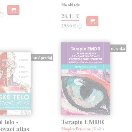
€
Na sklade
?
28,41 €
29,90 €
?
novinka
predpredaj
 telo -
Terapie EMDR
ovací atlas
Shapiro Francine
| Kniha