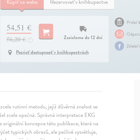
Kúpiť
na webe
Rezervovať v kníhkupectve
Pridať d
54,51 €
Odporu
Zasielame do 12 dní
56,20 €
?
Zdielať
Pozrieť dostupnosť v kníhkupectvách
zcela rutinní metodu, jejíž důvěrná znalost se
užel zcela opačná. Správná interpretace EKG
je originální koncepce této publikace, která na
ýčet typických obrazů, ale pečlivě vysvětluje,