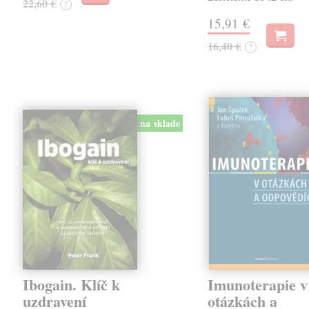
22,60 €
?
15,91 €
16,40 €
?
na sklade
Ibogain. Klíč k
Imunoterapie v
uzdravení
otázkách a