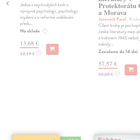
Protektorátu
Jedna z nejvlivnějších knih o
a Morava
vývojové psychologii, psychologii
myšlení a o reformě vzdělávání
Janoušek Pavel
| Knih
předs...
Cílem knihy je pochop
Na sklade
?
české literatury mezi z
a květnem 1945 neboli j
13,68 €
měnily...
Zasielame do 14 dní
14,10 €
?
57,57 €
60,60 €
?