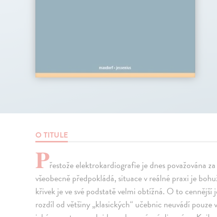
O TITULE
P
řestože elektrokardiografie je dnes považována za 
všeobecně předpokládá, situace v reálné praxi je boh
křivek je ve své podstatě velmi obtížná. O to cennější 
rozdíl od většiny „klasických“ učebnic neuvádí pouze v