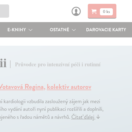
0 ks
E-KNIHY
OSTATNÉ
DAROVACIE KARTY
ii
Průvodce pro intenzivní péči i rutinní
Votavová Regina
,
kolektív autorov
 kardiologii vzbudila zasloužený zájem jak mezi
o vydání autoři nyní publikaci rozšířili a doplnili,
pojeného s řadou námětů a návrhů.
Čítať ďalej
↓