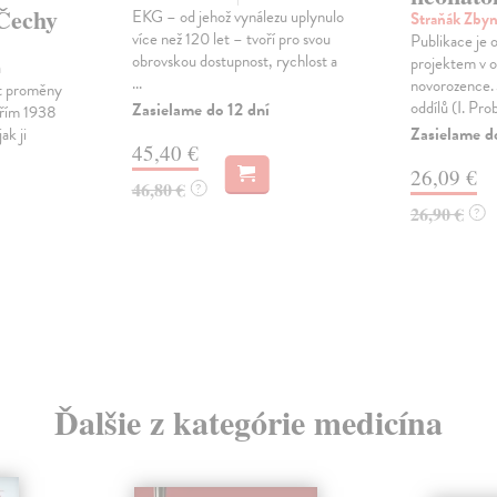
 Čechy
EKG – od jehož vynálezu uplynulo
Straňák Zby
více než 120 let – tvoří pro svou
Publikace je o
obrovskou dostupnost, rychlost a
projektem v o
a
...
novorozence. 
it proměny
oddílů (I. Prob
Zasielame do 12 dní
ářím 1938
Zasielame d
ak ji
45,40 €
26,09 €
46,80 €
?
26,90 €
?
Ďalšie z kategórie medicína