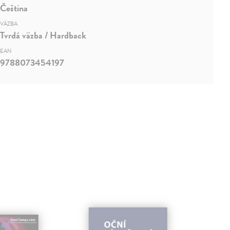
Čeština
VÄZBA
Tvrdá väzba / Hardback
EAN
9788073454197