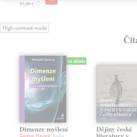
93,80 €
?
High-contrast mode
Čit
klade
na sklade
Dimenze myšlení
Dějiny české
literatury v
Gardner Howard
| Kniha