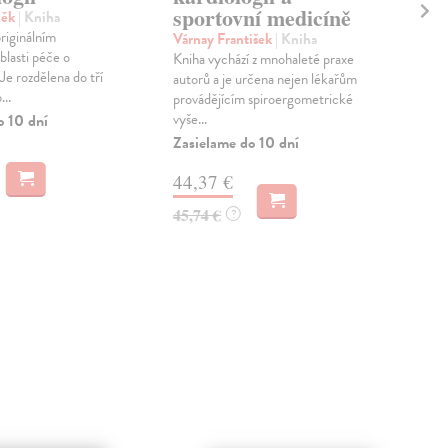
sportovní medicíně
něk
| Kniha
Mat
riginálním
Nem
Várnay František
| Kniha
blasti péče o
dlou
Kniha vychází z mnohaleté praxe
Je rozdělena do tří
úmr
autorů a je určena nejen lékařům
...
zemí
provádějícím spiroergometrické
vyše...
o 10 dní
Zas
Zasielame do 10 dní
11
44,37 €
11,
45,74 €
?