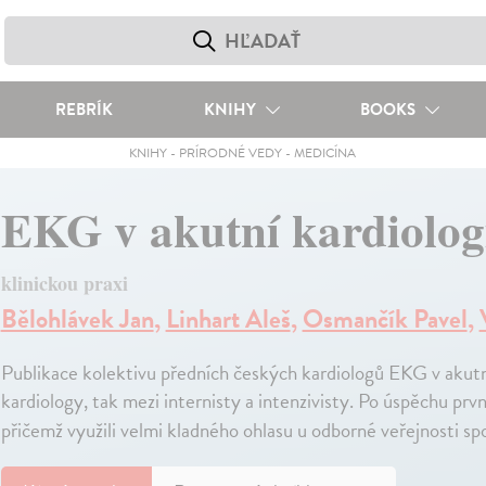
REBRÍK
KNIHY
BOOKS
KNIHY
-
PRÍRODNÉ VEDY
-
MEDICÍNA
EKG v akutní kardiolog
klinickou praxi
Bělohlávek Jan
,
Linhart Aleš
,
Osmančík Pavel
,
Publikace kolektivu předních českých kardiologů EKG v akutní
kardiology, tak mezi internisty a intenzivisty. Po úspěchu prvníh
přičemž využili velmi kladného ohlasu u odborné veřejnosti s