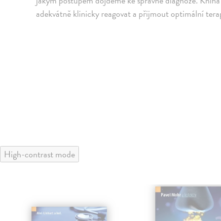
jakým postupem dojdeme ke správné diagnóze. Kniha 
adekvátně klinicky reagovat a přijmout optimální tera
High-contrast mode