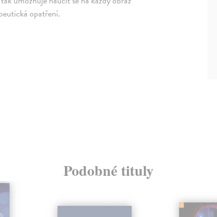
tak umožňuje naučit se na každý obraz
peutická opatření.
Podobné tituly