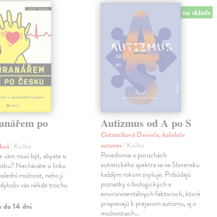
na sklade
anářem po
Autizmus od A po S
Ostatníková Daniela, kolektív
autorov
| Kniha
uboš
| Kniha
Povedomie o poruchách
e vám musí být, abyste si
autistického spektra sa na Slovensku
anitku? Necháváte si linku
každým rokom zvyšuje. Pribúdajú
oslední možnost, nebo ji
poznatky o biologických a
kdykoliv vás někde trochu
environmentálnych faktoroch, ktoré
prispievajú k prejavom autizmu, aj o
e do 14 dní
možnostiach…