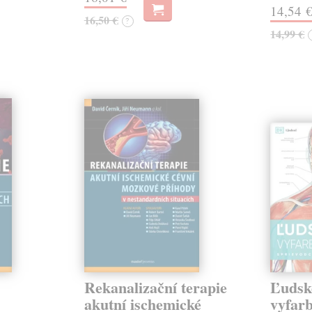
14,54 
16,50 €
?
14,99 €
Rekanalizační terapie
Ľudské
akutní ischemické
vyfarb