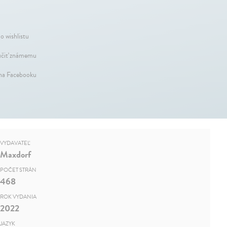
o wishlistu
čiť známemu
 na Facebooku
VYDAVATEĽ
Maxdorf
POČET STRÁN
468
ROK VYDANIA
2022
JAZYK