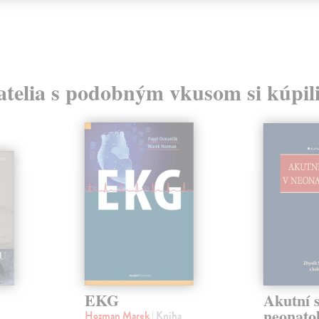
atelia s podobným vkusom si kúpili
EKG
Akutní s
neonatol
Hozman Marek
| Kniha