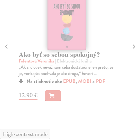
Ako byť so sebou spokojný?
Ak
Folentová Veronika
| Elektronická kniha
He
„Ak si človek neváži sám seba dostatočne len preto, že
Ste
je, vonkajšia pochvala je ako droga,“ hovorí ...
seb
Na stiahnutie ako
EPUB
,
MOBI
a
PDF
12,90 €
10
High-contrast mode