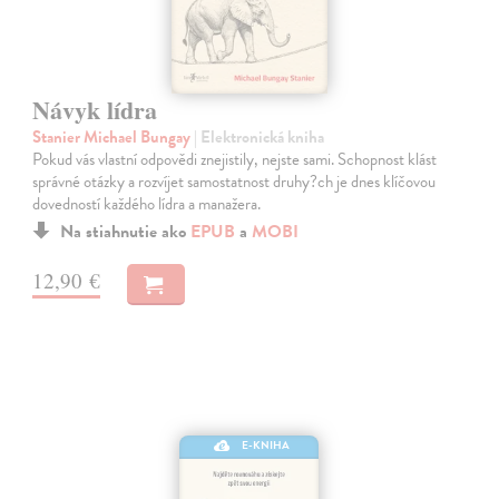
Návyk lídra
Stanier Michael Bungay
| Elektronická kniha
Pokud vás vlastní odpovědi znejistily, nejste sami. Schopnost klást
správné otázky a rozvíjet samostatnost druhy?ch je dnes klíčovou
dovedností každého lídra a manažera.
Na stiahnutie ako
EPUB
a
MOBI
12,90 €
E-KNIHA