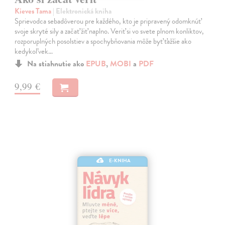
Kieves Tama
| Elektronická kniha
Sprievodca sebadôverou pre každého, kto je pripravený odomknúť
svoje skryté sily a začať žiť naplno. Veriť si vo svete plnom konliktov,
rozporuplných posolstiev a spochybňovania môže byť ťažšie ako
kedykoľvek…
Na stiahnutie ako
EPUB
,
MOBI
a
PDF
9,99 €
E-KNIHA