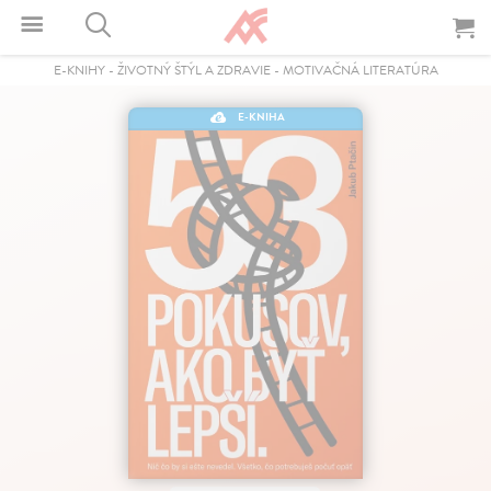
E-KNIHY
-
ŽIVOTNÝ ŠTÝL A ZDRAVIE
-
MOTIVAČNÁ LITERATÚRA
E-KNIHA