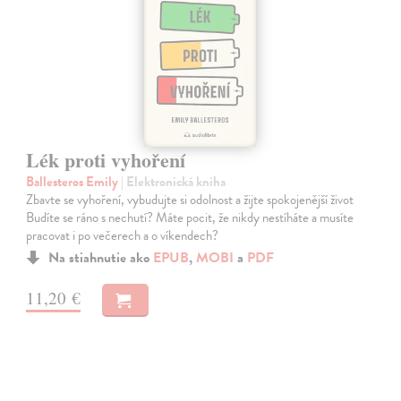
Lék proti vyhoření
Ballesteros Emily
| Elektronická kniha
Zbavte se vyhoření, vybudujte si odolnost a žijte spokojenější život
Budíte se ráno s nechutí? Máte pocit, že nikdy nestíháte a musíte
pracovat i po večerech a o víkendech?
Na stiahnutie ako
EPUB
,
MOBI
a
PDF
11,20 €