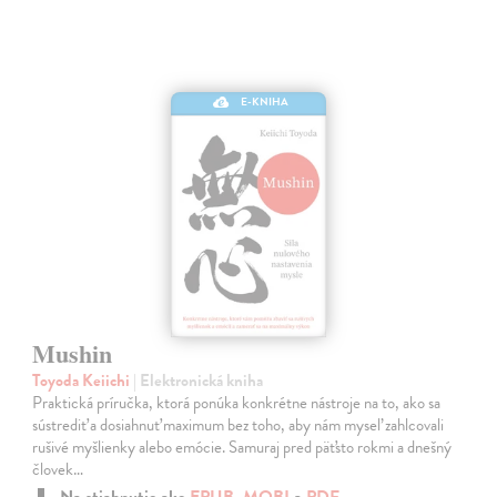
E-KNIHA
Mushin
Toyoda Keiichi
| Elektronická kniha
Praktická príručka, ktorá ponúka konkrétne nástroje na to, ako sa
sústrediť a dosiahnuť maximum bez toho, aby nám myseľ zahlcovali
rušivé myšlienky alebo emócie. Samuraj pred päťsto rokmi a dnešný
človek…