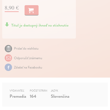
8,90 €
Titul je dostupný ihneď na stiahnutie
Pridať do wishlistu
Odporučiť známemu
Zdielať na Facebooku
VYDAVATEĽ
POČET STRÁN
JAZYK
Premedia
164
Slovenčina