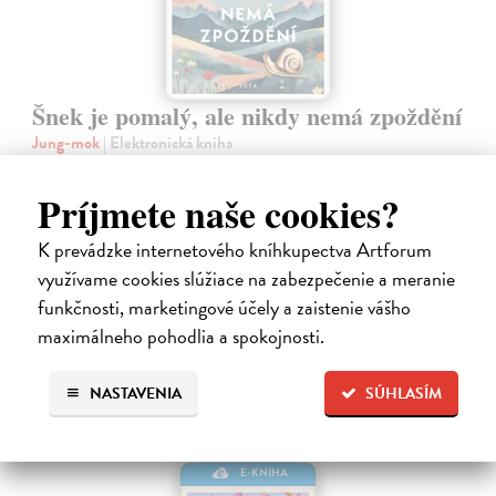
Šnek je pomalý, ale nikdy nemá zpoždění
Jung-mok
| Elektronická kniha
Tichá revoluce proti kultuře spěchu a připomínka toho, že být pomalý
neznamená být líný Už vás někdy napadlo, že šnek, který se pohybuje
Príjmete naše cookies?
pomalu, nikdy nedorazí na konec cesty? Už jste ho někdy chtěli
popadnout…
K prevádzke internetového kníhkupectva Artforum
Na stiahnutie ako
EPUB
a
MOBI
využívame cookies slúžiace na zabezpečenie a meranie
funkčnosti, marketingové účely a zaistenie vášho
11,13 €
maximálneho pohodlia a spokojnosti.
NASTAVENIA
SÚHLASÍM
E-KNIHA