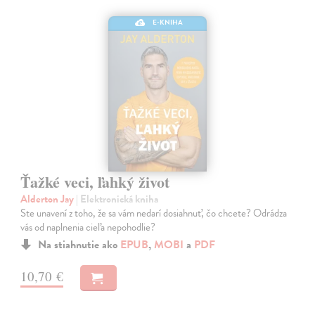
E-KNIHA
Ťažké veci, ľahký život
Alderton Jay
| Elektronická kniha
Ste unavení z toho, že sa vám nedarí dosiahnuť, čo chcete? Odrádza
vás od naplnenia cieľa nepohodlie?
Na stiahnutie ako
EPUB
,
MOBI
a
PDF
10,70 €