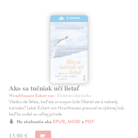
E-KNIHA
Ako sa tučniak učí lietať
Hirschhausen Eckart von
| Elektronická kniha
Všetko ide ľahšie, keď ste vo svojom živle Obzreli ste si niekedy
tučniaka? Lekár Eckart von Hirschhausen pracoval na výletnej lodi,
keď ho uvidel vo voľnej prírode.
Na stiahnutie ako
EPUB
,
MOBI
a
PDF
13,90 €