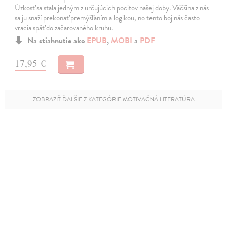
Úzkosť sa stala jedným z určujúcich pocitov našej doby. Väčšina z nás
sa ju snaží prekonať premýšľaním a logikou, no tento boj nás často
vracia späť do začarovaného kruhu.
Na stiahnutie ako
EPUB
,
MOBI
a
PDF
17,95 €
ZOBRAZIŤ ĎALŠIE Z KATEGÓRIE MOTIVAČNÁ LITERATÚRA