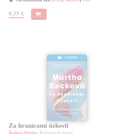
Na stiahnutie ako
EPUB
,
MOBI
a
PDF
9,35 €
E-KNIHA
Za hranicami úzkosti
Becková Martha
| Elektronická kniha