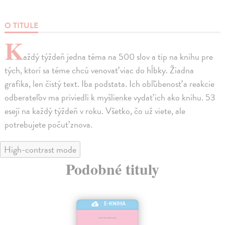
O TITULE
K
aždý týždeň jedna téma na 500 slov a tip na knihu pre
tých, ktorí sa téme chcú venovať viac do hĺbky. Žiadna
grafika, len čistý text. Iba podstata. Ich obľúbenosť a reakcie
odberateľov ma priviedli k myšlienke vydať ich ako knihu. 53
esejí na každý týždeň v roku. Všetko, čo už viete, ale
potrebujete počuť znova.
High-contrast mode
Podobné tituly
E-KNIHA