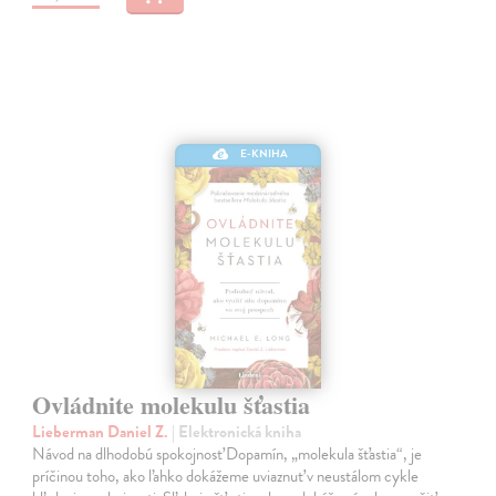
E-KNIHA
Ovládnite molekulu šťastia
Lieberman Daniel Z.
| Elektronická kniha
Návod na dlhodobú spokojnosť Dopamín, „molekula šťastia“, je
príčinou toho, ako ľahko dokážeme uviaznuť v neustálom cykle