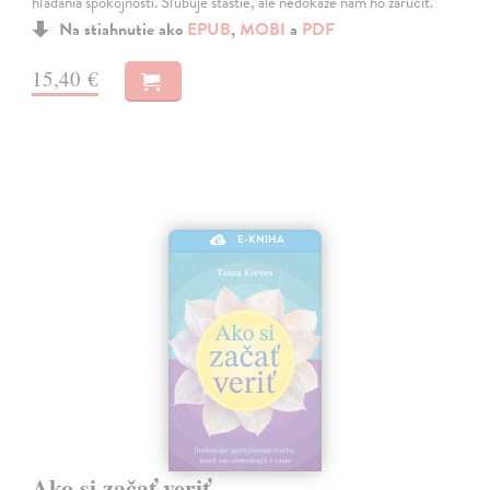
hľadania spokojnosti. Sľubuje šťastie, ale nedokáže nám ho zaručiť.
Na stiahnutie ako
EPUB
,
MOBI
a
PDF
15,40 €
E-KNIHA
Ako si začať veriť