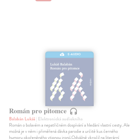
E-AUDIO
Román pro pitomce
Balabán Lukáš
| Elektronická audiokniha
Román o bolavém a nepatřičném dospívání a hledání vlastní cesty. Ale
možná je v něm i přiměřená dávka parodie a určitě kus černého
humoru okořeněného vtipnou ironií.Odvážně vkročil na literární