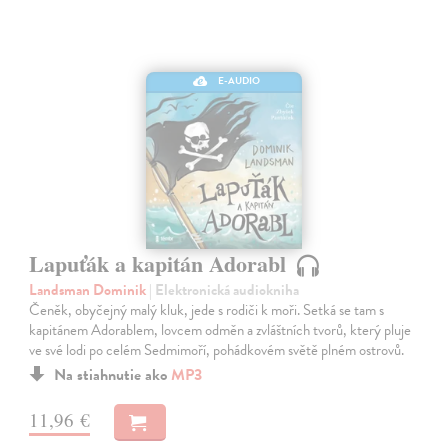
E-AUDIO
Lapuťák a kapitán Adorabl
Landsman Dominik
| Elektronická audiokniha
Čeněk, obyčejný malý kluk, jede s rodiči k moři. Setká se tam s
kapitánem Adorablem, lovcem odměn a zvláštních tvorů, který pluje
ve své lodi po celém Sedmimoří, pohádkovém světě plném ostrovů.
Na stiahnutie ako
MP3
11,96 €