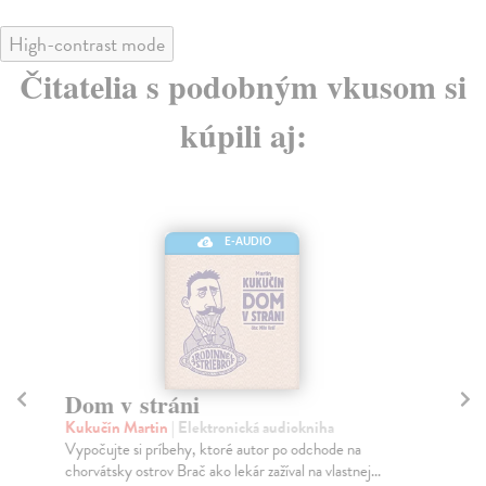
High-contrast mode
Čitatelia s podobným vkusom si
kúpili aj:
E-AUDIO
Dom v stráni
A
Kukučín Martin
| Elektronická audiokniha
Hu
Vypočujte si príbehy, ktoré autor po odchode na
Nie
chorvátsky ostrov Brač ako lekár zažíval na vlastnej...
slo