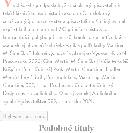
V
ychádzal z predpokladu, že máloktorý spisovateľ má
takú bláznivú telesnú históriu ako on a že máloktorý
celoživotný športovec sa stane spisovateľom. Kto iný by mal
napísať knihu o tele a mysli? O princípe neistoty, o
kontraintuícii pohybu pri tenise či kraule, o starnutí, o kráse
cvalu ale aj hlivenia?Nahrávka vznikla podľa knihy Martina
M. Šimečku " Telesná výchova " vydanej vo Vydavateľstve N
Press v roku 2020| Číta: Martin M. Šimečka | Réžia Mikuláš
Krišpín a Peter Iždinskí | Zvuk: Martin Chrastina | Hudba:
Modré Hory / Strih, Postprodukcia, Mastering: Martin
Chrastina, 582, s.r.o..| Producent: ižďo peter iždinský |
Design coveru audioknihy: Ondrej Ivánek | Audioknihu
vydalo Vydavateľstvo 582, s.r.o v roku 2021.
High-contrast mode
Podobné tituly