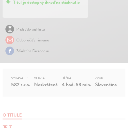
Titul je dostupný ihneď na stiahnutie
Pridať do wishlistu
Odporučiť známemu
Zdielať na Facebooku
VYDAVATEĽ
VERZIA
DĹŽKA
ZVUK
582 s.r.o.
Neskrátená
4 hod. 53 min.
Slovenčina
O TITULE