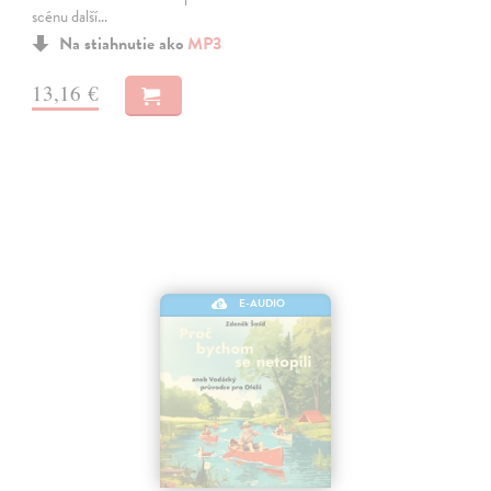
scénu další…
Na stiahnutie ako
MP3
13,16 €
E-AUDIO