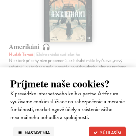
Amerikáni
Hudák Tomáš
| Elektronická audiokniha
Niektoré príbehy nám pripomenú, aké drahé môže byť slovo „nový
začiatok“ o ktorý sa v našej najväčšej vysťahovaleckej vlne na prelome
19. a 20. storočia pokúsilo približne 600 000 ľudí. Príbehy
vysťahovalectva,…
Príjmete naše cookies?
Na stiahnutie ako
MP3
K prevádzke internetového kníhkupectva Artforum
15,95 €
využívame cookies slúžiace na zabezpečenie a meranie
funkčnosti, marketingové účely a zaistenie vášho
maximálneho pohodlia a spokojnosti.
NASTAVENIA
SÚHLASÍM