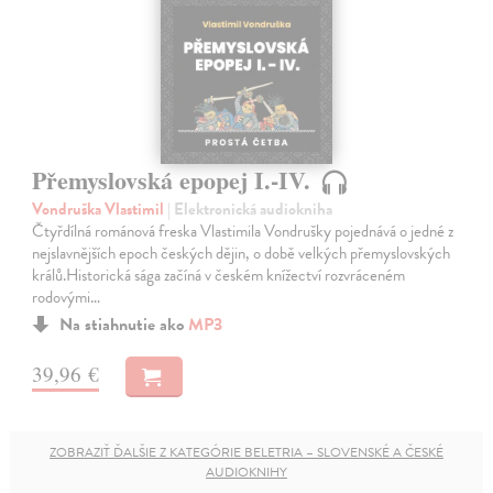
Přemyslovská epopej I.-IV.
Vondruška Vlastimil
| Elektronická audiokniha
Čtyřdílná románová freska Vlastimila Vondrušky pojednává o jedné z
nejslavnějších epoch českých dějin, o době velkých přemyslovských
králů.Historická sága začíná v českém knížectví rozvráceném
rodovými…
Na stiahnutie ako
MP3
39,96 €
ZOBRAZIŤ ĎALŠIE Z KATEGÓRIE BELETRIA – SLOVENSKÉ A ČESKÉ
AUDIOKNIHY