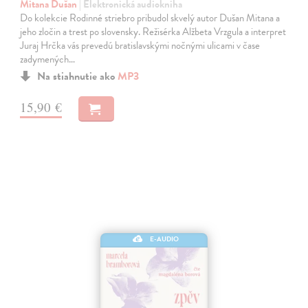
Mitana Dušan
| Elektronická audiokniha
Do kolekcie Rodinné striebro pribudol skvelý autor Dušan Mitana a
jeho zločin a trest po slovensky. Režisérka Alžbeta Vrzgula a interpret
Juraj Hrčka vás prevedú bratislavskými nočnými ulicami v čase
zadymených…
Na stiahnutie ako
MP3
15,90 €
E-AUDIO