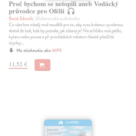
Proč bychom se netopili aneb Vodácký
průvodce pro Ofélii
Šmíd Zdeněk
| Elektronická audiokniha
Co všechno mladý muž neudělá pro to, aby svou krásnou vyvolenou
dostal do lodi, kde by poznala, jak úžasný je! Na schůzku nosí pádlo,
kytaru nebo provaz a při procházkách městem hlasitě předčítá
úryvky…
Na stiahnutie ako
MP3
11,52 €
E-AUDIO