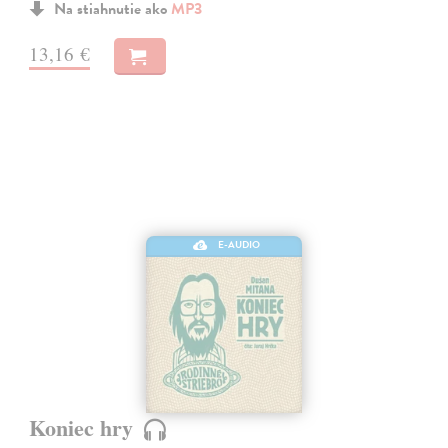
Na stiahnutie ako
MP3
13,16 €
E-AUDIO
Koniec hry