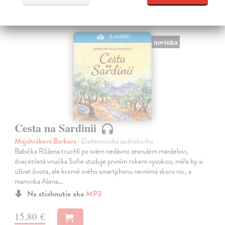
E-AUDIO
novinka
Cesta na Sardinii
Majchráková Barbora
| Elektronická audiokniha
Babička Růžena truchlí po svém nedávno zesnulém manželovi,
dvacetiletá vnučka Sofie studuje prvním rokem vysokou, měla by si
užívat života, ale kromě svého smartphonu nevnímá skoro nic, a
maminka Alena…
Na stiahnutie ako
MP3
15,80 €