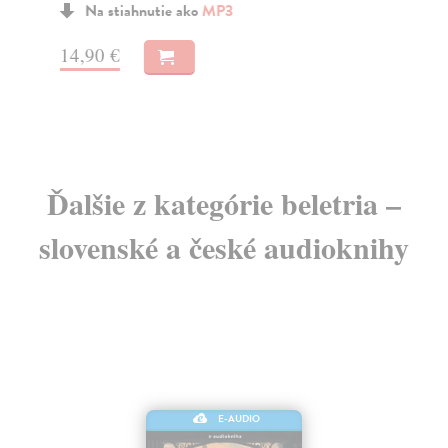
Na stiahnutie ako
MP3
14,90 €
15
Ďalšie z kategórie beletria –
slovenské a české audioknihy
E-AUDIO