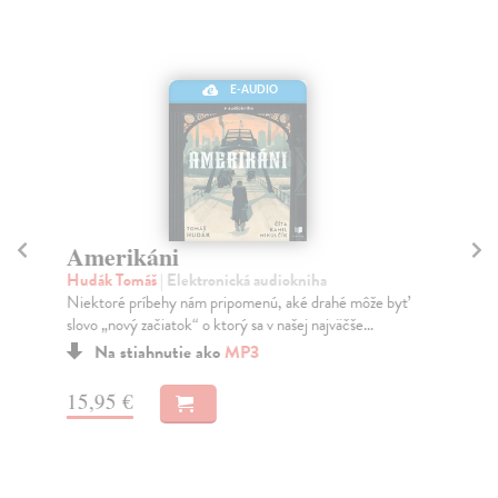
E-AUDIO
Amerikáni
N
Hudák Tomáš
| Elektronická audiokniha
Sl
Niektoré príbehy nám pripomenú, aké drahé môže byť
Rom
slovo „nový začiatok“ o ktorý sa v našej najväčše...
naj
pre
Na stiahnutie ako
MP3
Na
15,95 €
12
12