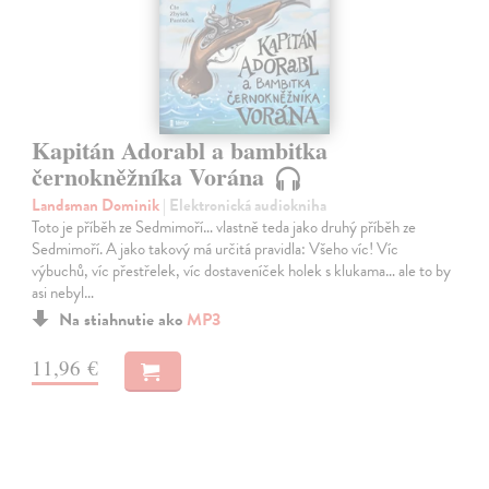
Kapitán Adorabl a bambitka
černokněžníka Vorána
Landsman Dominik
| Elektronická audiokniha
Toto je příběh ze Sedmimoří… vlastně teda jako druhý příběh ze
Sedmimoří. A jako takový má určitá pravidla: Všeho víc! Víc
výbuchů, víc přestřelek, víc dostaveníček holek s klukama… ale to by
asi nebyl…
Na stiahnutie ako
MP3
11,96 €