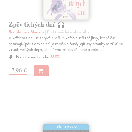
Zpěv tichých dní
Bramborová Marcela
| Elektronická audiokniha
V každém tichu se skrývá píseň. A každá píseň zná jizvy, které čas
nezahojí.Zpěv tichých dní je román o ženě, jejíž sny a touhy se tříští ve
vlnách velkých dějin, ale její vnitřní hlas dál nese paměť,…
Na stiahnutie ako
MP3
17,96 €
E-AUDIO