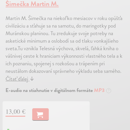
Šimečka Martin M.
Martin M. Šimečka na niekoľko mesiacov v roku opúšťa
civilizáciu a sťahuje sa na samotu, do maringotky pod
Muránskou planinou. Tu zredukuje svoje potreby na
asketické minimum a oslobodí sa od tlaku vonkajšieho
sveta.Tu vznikla Telesná výchova, skvelá, ľahká kniha o
vášnivej ceste k hraniciam výkonnosti vlastného tela a k
ich poznaniu, spojenej s rozkošou a trápením pri
neustálom dokazovaní správneho výkladu seba samého.
Čítať ďalej
↓
E-audio na stiahnutie v digitálnom formáte
MP3
?
13,00 €