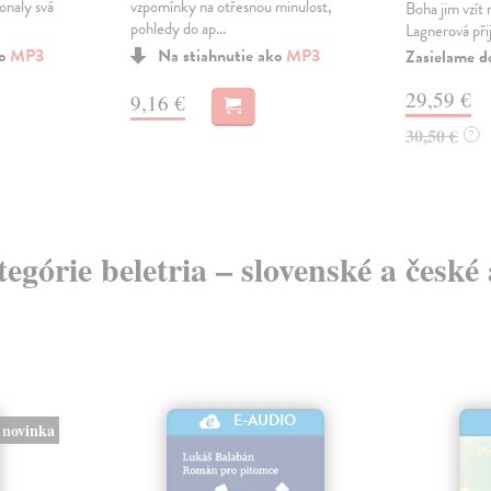
onaly svá
vzpomínky na otřesnou minulost,
Boha jim vzít 
pohledy do ap...
Lagnerová přij
ko
MP3
Na stiahnutie ako
MP3
Zasielame d
29,59 €
9,16 €
30,50 €
?
tegórie beletria – slovenské a česk
E-AUDIO
novinka