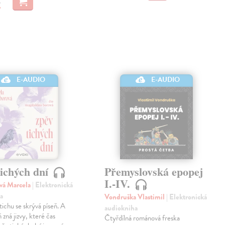
€
E-AUDIO
E-AUDIO
tichých dní
Přemyslovská epopej
I.-IV.
vá Marcela
| Elektronická
a
Vondruška Vlastimil
| Elektronická
ichu se skrývá píseň. A
audiokniha
 zná jizvy, které čas
Čtyřdílná románová freska