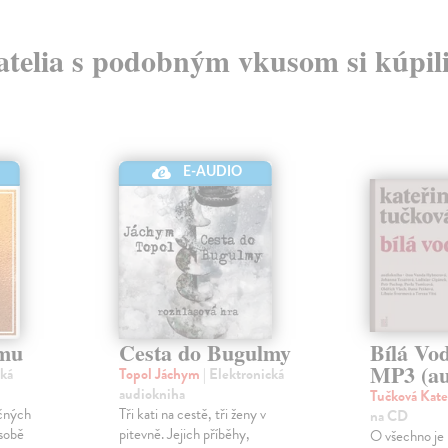
atelia s podobným vkusom si kúpili
E-AUDIO
tmu
Cesta do Bugulmy
Bílá Vo
MP3 (au
cká
Topol Jáchym
| Elektronická
audiokniha
Tučková Kate
ečných
Tři kati na cestě, tři ženy v
na CD
 sobě
pitevně. Jejich příběhy,
O všechno je př