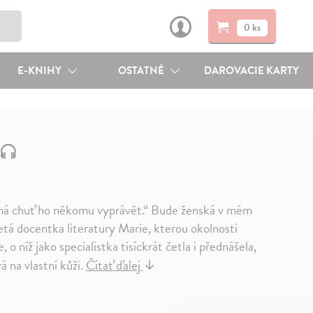
0 ks
E-KNIHY
OSTATNÉ
DAROVACIE KARTY
 nemá chuť ho někomu vyprávět.“ Bude ženská v mém
tá docentka literatury Marie, kterou okolnosti
 o níž jako specialistka tisíckrát četla i přednášela,
á na vlastní kůži.
Čítať ďalej
↓