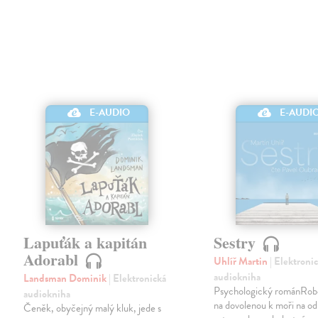
E-AUDIO
E-AUDI
Lapuťák a kapitán
Sestry
Adorabl
Uhlíř Martin
| Elektroni
audiokniha
Landsman Dominik
| Elektronická
Psychologický románRober
audiokniha
na dovolenou k moři na od
Čeněk, obyčejný malý kluk, jede s