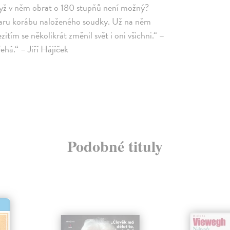
, když v něm obrat o 180 stupňů není možný?
 tvaru korábu naloženého soudky. Už na něm
ím se několikrát změnil svět i oni všichni.“ –
há.“ – Jiří Hájíček
Podobné tituly