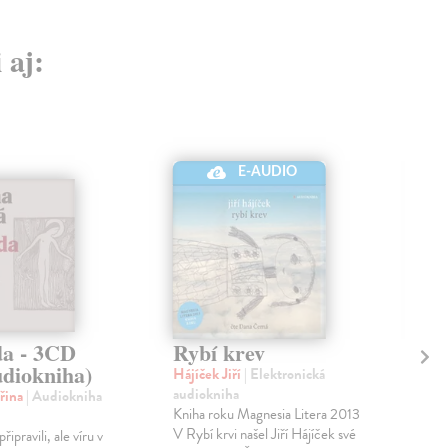
 aj:
E-AUDIO
da - 3CD
Rybí krev
Se
diokniha)
Hájíček Jiří
| Elektronická
Háj
audiokniha
aud
řina
| Audiokniha
Kniha roku Magnesia Litera 2013
Ono
V Rybí krvi našel Jiří Hájíček své
tlus
ipravili, ale víru v