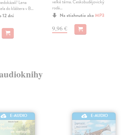
velké téma. Českobudějovický
lidí
nedokázali! Lena
rodá...
ge...
ela do kláštera v B...
Na stiahnutie ako
MP3
o 12 dní
9,96 €
11
é audioknihy
E-AUDIO
E-AUDIO