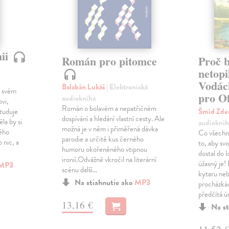
nii
Román pro pitomce
Proč 
netopi
Vodác
Balabán Lukáš
| Elektronická
o svém
pro Of
audiokniha
vi,
Román o bolavém a nepatřičném
studuje
Šmíd Zd
dospívání a hledání vlastní cesty. Ale
la by si
audioknih
možná je v něm i přiměřená dávka
vého
Co všechn
parodie a určitě kus černého
 nic, a
to, aby sv
humoru okořeněného vtipnou
dostal do l
ironií.Odvážně vkročil na literární
úžasný je!
MP3
scénu další…
kytaru neb
Na stiahnutie ako
MP3
procházká
předčítá 
13,16 €
Na st