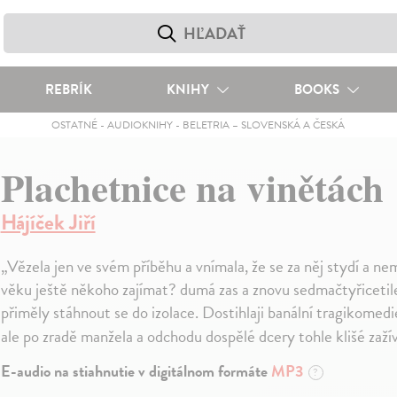
REBRÍK
KNIHY
BOOKS
OSTATNÉ
-
AUDIOKNIHY
-
BELETRIA – SLOVENSKÁ A ČESKÁ
Plachetnice na vinětách
Hájíček Jiří
„Vězela jen ve svém příběhu a vnímala, že se za něj stydí a
věku ještě někoho zajímat? dumá zas a znovu sedmačtyřicetile
přiměly stáhnout se do izolace. Dostihlaji banální tragikomedie,
ale po zradě manžela a odchodu dospělé dcery tohle klišé zažív
E-audio na stiahnutie v digitálnom formáte
MP3
?