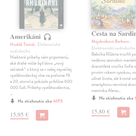
Cesta na Sardi
Amerikáni
Majchráková Barbora
|
Hudák Tomáš
| Elektronická
Elektronická audiokniha
audiokniha
Babička Růžena truchlí p
Niektoré príbehy nám pripomenú,
nedávno zesnulém manželo
aké drahé môže byť slovo „nový
dvacetiletá vnučka Sofie 
začiatok“ o ktorý sa v našej najväčšej
prvním rokem vysokou, mě
vysťahovaleckej vlne na prelome 19.
užívat života, ale kromě s
a 20. storočia pokúsilo približne 600
smartphonu nevnímá skoro
000 ľudí. Príbehy vysťahovalectva,
maminka Alena…
…
Na stiahnutie ako
Na stiahnutie ako
MP3
15,80 €
15,95 €