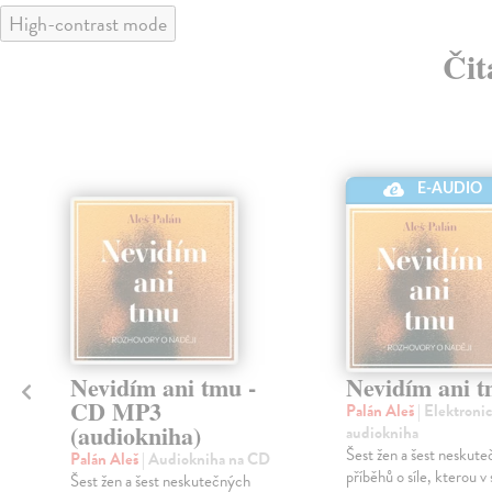
High-contrast mode
Čit
E-AUDIO
Nevidím ani tmu -
Nevidím ani 
CD MP3
Palán Aleš
| Elektroni
(audiokniha)
audiokniha
Šest žen a šest neskut
Palán Aleš
| Audiokniha na CD
příběhů o síle, kterou v
Šest žen a šest neskutečných