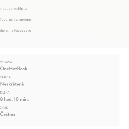
ridať do wishlistu
dporučiť známemu
dielať na Facebooku
VYDAVATEĽ
OneHotBook
VERZIA
Neskrátená
DĹŽKA
8 hod. 10 min.
ZVUK
Čeština