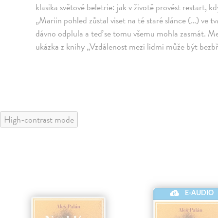
klasika světové beletrie: jak v životě provést restart
„Mariin pohled zůstal viset na té staré slánce (…) ve
dávno odplula a teď se tomu všemu mohla zasmát. Mezit
ukázka z knihy „Vzdálenost mezi lidmi může být bezbře
High-contrast mode
E-AUDIO