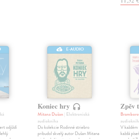
11,52 
O
E-AUDIO
Koniec hry
Zpěv 
cká
Mitana Dušan
| Elektronická
Bramboro
audiokniha
audioknih
t odjíždí
Do kolekcie Rodinné striebro
V každém t
lehlý
pribudol skvelý autor Dušan Mitana
každá píseň