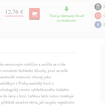
P
12,76 €
Titul je dostupný ihneď
O
na stiahnutie
Z
la nemocným rodičům a smířila se s tiše
ní minulosti dohledat důvody, proč se tolik
 venkovští vrstevníci chovají jako
vetřelkyni z Prahy asečtělý hoch z
sychologický román vyhledávaného českého
uje do ženy v krizi. Lehkou letní notou maskuje
a přikládá závažné téma, jež zaujalo nejednoho