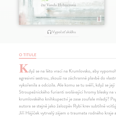
Vypočuť ukážku
O TITULE
K
dyž se na léto vrací na Krumlovsko, aby vypomoh
agresivní sestrou, zkouší na záchranné plavbě do vlast
vykořenila a odcizila. Ale komu se tu svěří, když se její
Stroupežnického furianti svolávající hromy blesky na 
krumlovského knihkupectví je zase zoufale mladý? P
autora se stejně jako žalozpěv Rybí krev subtilně vciť
Jiří Hájíček vytrvalý zájem o traumata rodného kraje 