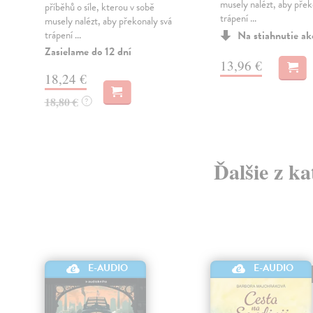
musely nalézt, aby přek
u
příběhů o síle, kterou v sobě
trápení ...
musely nalézt, aby překonaly svá
trápení ...
Na stiahnutie a
Zasielame do 12 dní
13,96 €
18,24 €
18,80 €
?
Ďalšie z ka
E-AUDIO
E-AUDIO