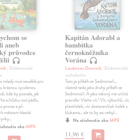
bychom se
Kapitán Adorabl a
li aneb
bambitka
ký průvodce
černokněžníka
élii
Vorána
eněk
| Elektronická
Landsman Dominik
| Elektronická
a
audiokniha
o mladý muž neudělá pro
Toto je příběh ze Sedmimoří…
ou krásnou vyvolenou
vlastně teda jako druhý příběh ze
odi, kde by poznala, jak
Sedmimoří. A jako takový má určitá
 Na schůzku nosí pádlo,
pravidla: Všeho víc! Víc výbuchů, víc
o provaz a při
přestřelek, víc dostaveníček holek s
ch městem hlasitě
klukama… ale to by asi nebyl…
úryvky…
Na stiahnutie ako
MP3
iahnutie ako
MP3
11,96 €