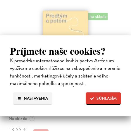
na sklade
Príjmete naše cookies?
K prevádzke internetového kníhkupectva Artforum
využívame cookies slúžiace na zabezpečenie a meranie
funkčnosti, marketingové účely a zaistenie vášho
Predtým a potom
maximálneho pohodlia a spokojnosti.
Vallo Matúš
| Kniha
Predtým tu bola vízia skupiny nadšencov, ktorí chceli premeniť
NASTAVENIA
SÚHLASÍM
hlavné mesto Slovenska na modernú európsku metropolu. Dnes je tu
Bratislava a jej primátor Matúš Vallo, ktorí ukazujú, že aj zdanlivo
naivné…
Na sklade
?
18,55 €