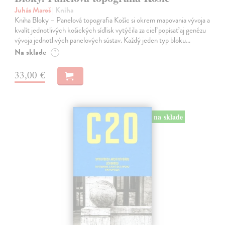
Juhás Maroš
| Kniha
Kniha Bloky – Panelová topografia Košíc si okrem mapovania vývoja a
kvalít jednotlivých košických sídlisk vytýčila za cieľ popísať aj genézu
vývoja jednotlivých panelových sústav. Každý jeden typ bloku…
Na sklade
?
33,00 €
na sklade