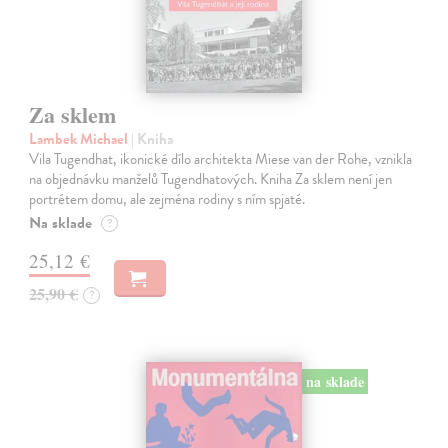
Za sklem
Lambek Michael
| Kniha
Vila Tugendhat, ikonické dílo architekta Miese van der Rohe, vznikla
na objednávku manželů Tugendhatových. Kniha Za sklem není jen
portrétem domu, ale zejména rodiny s ním spjaté.
Na sklade
?
25,12 €
25,90 €
?
na sklade