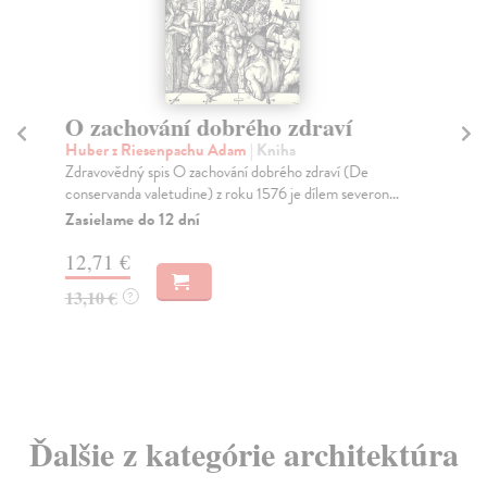
O zachování dobrého zdraví
M
(
Huber z Riesenpachu Adam
| Kniha
Zdravovědný spis O zachování dobrého zdraví (De
Me
conservanda valetudine) z roku 1576 je dílem severon...
Kom
zák
Zasielame do 12 dní
(t...
12,71 €
Za
13,10 €
?
73
77
Ďalšie z kategórie architektúra