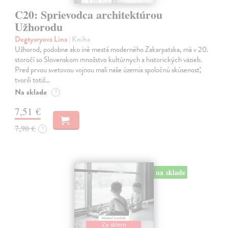
C20: Sprievodca architektúrou
Užhorodu
Degtyaryova Lina
| Kniha
Užhorod, podobne ako iné mestá moderného Zakarpatska, má v 20.
storočí so Slovenskom množstvo kultúrnych a historických väzieb.
Pred prvou svetovou vojnou mali naše územia spoločnú skúsenosť,
tvorili totiž…
Na sklade
?
7,51 €
7,90 €
?
na sklade