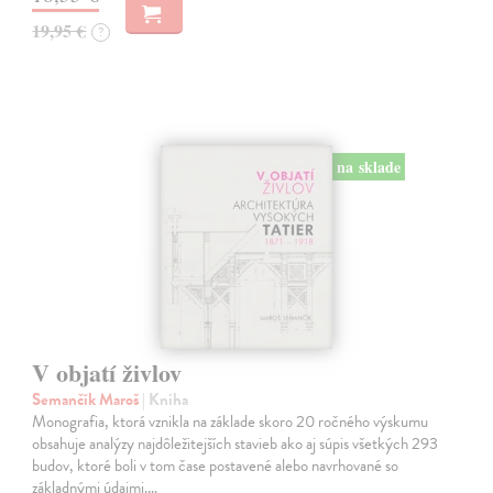
19,95 €
?
na sklade
V objatí živlov
Semančík Maroš
| Kniha
Monografia, ktorá vznikla na základe skoro 20 ročného výskumu
obsahuje analýzy najdôležitejších stavieb ako aj súpis všetkých 293
budov, ktoré boli v tom čase postavené alebo navrhované so
základnými údajmi.…