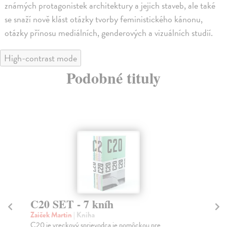
známých protagonistek architektury a jejich staveb, ale také
se snaží nově klást otázky tvorby feministického kánonu,
otázky přínosu mediálních, genderových a vizuálních studií.
High-contrast mode
Podobné tituly
C20 SET - 7 kníh
Pe
Zaiček Martin
| Kniha
kol
C20 je vreckový sprievodca je pomôckou pre
Výp