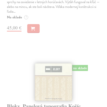
sprchy na osvieženie v letných horúčavách. Výťah fungoval na kľúč —
alebo na mincu, ak ste boli návšteva. Vďaka modernej konštrukcii si
ľudia…
Na sklade
?
45,00 €
na sklade
Bloky. Panelová topografia Košíc