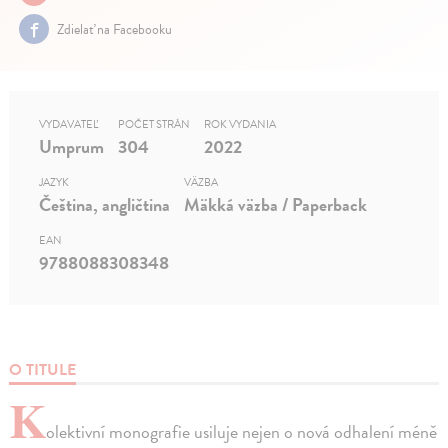
Zdielať na Facebooku
VYDAVATEĽ
POČET STRÁN
ROK VYDANIA
Umprum
304
2022
JAZYK
VÄZBA
Čeština, angličtina
Mäkká väzba / Paperback
EAN
9788088308348
O TITULE
K
olektivní monografie usiluje nejen o nová odhalení méně