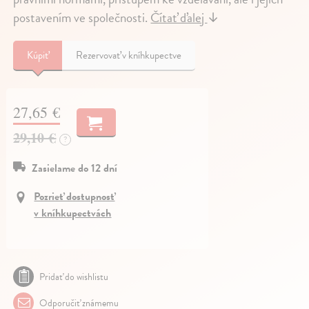
postavením ve společnosti.
Čítať ďalej
↓
Kúpiť
Rezervovať v kníhkupectve
27,65 €
29,10 €
?
Zasielame do 12 dní
Pozrieť dostupnosť
v kníhkupectvách
Pridať do wishlistu
Odporučiť známemu