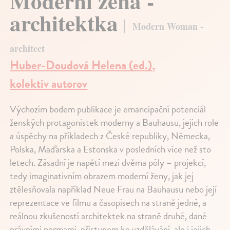
Moderní žena -
architektka
Modern Woman -
architect
Huber-Doudová Helena (ed.)
,
kolektív autorov
Výchozím bodem publikace je emancipační potenciál
ženských protagonistek moderny a Bauhausu, jejich role
a úspěchy na příkladech z České republiky, Německa,
Polska, Maďarska a Estonska v posledních více než sto
letech. Zásadní je napětí mezi dvěma póly – projekcí,
tedy imaginativním obrazem moderní ženy, jak jej
ztělesňovala například Neue Frau na Bauhausu nebo její
reprezentace ve filmu a časopisech na straně jedné, a
reálnou zkušeností architektek na straně druhé, dané
právními normami, přístupem ke vzdělávání, ale i jejich