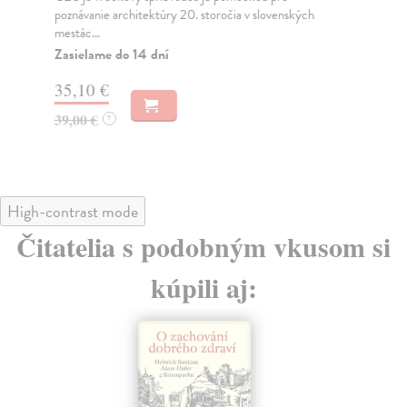
poznávanie architektúry 20. storočia v slovenských
brn
mestác...
Za
Zasielame do 14 dní
27
35,10 €
28
39,00 €
?
High-contrast mode
Čitatelia s podobným vkusom si
kúpili aj: