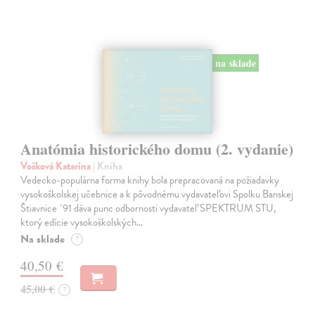
na sklade
Anatómia historického domu (2. vydanie)
Vošková Katarína
| Kniha
Vedecko-populárna forma knihy bola prepracovaná na požiadavky
vysokoškolskej učebnice a k pôvodnému vydavateľovi Spolku Banskej
Štiavnice ´91 dáva punc odbornosti vydavateľ SPEKTRUM STU,
ktorý edície vysokoškolských…
Na sklade
?
40,50 €
45,00 €
?