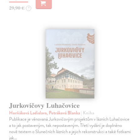
29,90 €
?
Jurkovičovy Luhačovice
Horňáková Ladislava, Petráková Blanka
| Kniha
Publikace je věnovaná Jurkovičovým projektům v lázních Luhačovice
a to jak postaveným, tak nepostaveným. Třetí vydání je doplněno
nově textem o Slunečních lázních a jejich rekonstrukci a také fotkami
jak…