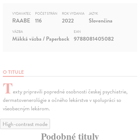
VYDAVATEĽ
POČET STRÁN
ROK VYDANIA
JAZYK
RAABE
116
2022
Slovenčina
VÄZBA
EAN
Mäkká väzba / Paperback
9788081405082
O TITULE
T
exty pripravili popredné osobnosti českej psychiatrie,
dermatovenerológie a očného lekárstva v spolupráci so
všeobecným lekárom.
High-contrast mode
Podobné tituly