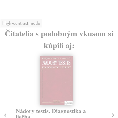
High-contrast mode
Čitatelia s podobným vkusom si
kúpili aj:
Nádory testis. Diagnostika a
Di
liečba
di