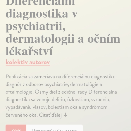
Diferenciální
diagnostika v
psychiatrii,
dermatologii a očním
lékařství
kolektív autorov
Publikácia sa zameriava na diferenciálnu diagnostiku
diagnóz z odborov psychiatrie, dermatológie a
oftalmológie. Ôsmy diel z edičnej rady Diferenciálna
diagnostika sa venuje delíriu, úzkostiam, svrbeniu,
vypadávaniu vlasov, bolestiam oka a syndrómom
červeného oka.
Čítať ďalej
↓
Kúpiť
Rezervovať v kníhkupectve