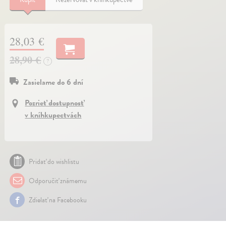
28,03 €
28,90 €
?
Zasielame do 6 dní
Pozrieť dostupnosť
v kníhkupectvách
Pridať do wishlistu
Odporučiť známemu
Zdielať na Facebooku