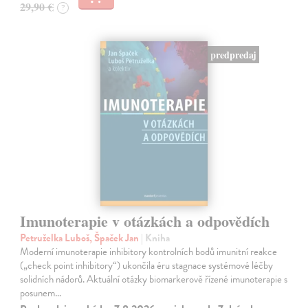
29,90 €
?
predpredaj
Imunoterapie v otázkách a odpovědích
Petruželka Luboš, Špaček Jan
| Kniha
Moderní imunoterapie inhibitory kontrolních bodů imunitní reakce
(„check point inhibitory“) ukončila éru stagnace systémové léčby
solidních nádorů. Aktuální otázky biomarkerově řízené imunoterapie s
posunem…