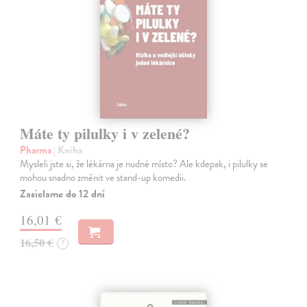
Máte ty pilulky i v zelené?
Pharma
| Kniha
Mysleli jste si, že lékárna je nudné místo? Ale kdepak, i pilulky se
mohou snadno změnit ve stand-up komedii.
Zasielame do 12 dní
16,01 €
16,50 €
?