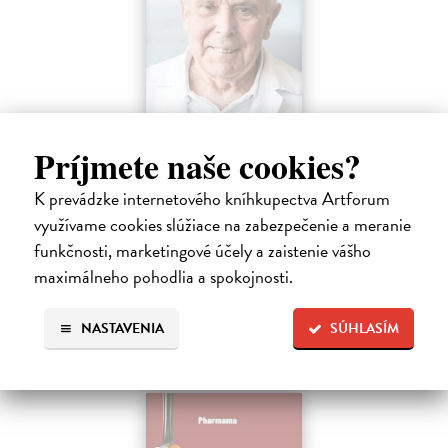
Faktor Pafko
Príjmete naše cookies?
Kadlecová Kateřina, Pafko Pavel
| Kniha
Profesor Pavel Pafko letos oslavil pětaosmdesátiny a za pár měsíců
K prevádzke internetového kníhkupectva Artforum
šedesát let v témže zaměstnání, totiž jako břišní a hrudní chirurg III.
využívame cookies slúžiace na zabezpečenie a meranie
chirurgické kliniky 1. lékařské fakulty Univerzity Karlovy v Praze.…
funkčnosti, marketingové účely a zaistenie vášho
Zasielame do 12 dní
maximálneho pohodlia a spokojnosti.
15,91 €
NASTAVENIA
SÚHLASÍM
16,40 €
?