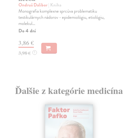
Ondruš Dalibor
| Kniha
Wa
Monografia komplexne sprcúva problematiku
Jed
testikulárnych nádorov - epidemiológiu, etiológiu,
prí
molekul...
Do
Do 4 dní
19
3,86 €
19
3,98 €
?
Ďalšie z kategórie medicína