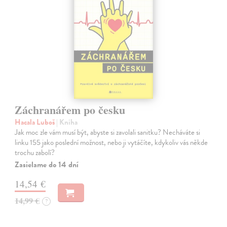
Záchranářem po česku
Hacala Luboš
| Kniha
Jak moc zle vám musí být, abyste si zavolali sanitku? Necháváte si
linku 155 jako poslední možnost, nebo ji vytáčíte, kdykoliv vás někde
trochu zabolí?
Zasielame do 14 dní
14,54 €
14,99 €
?