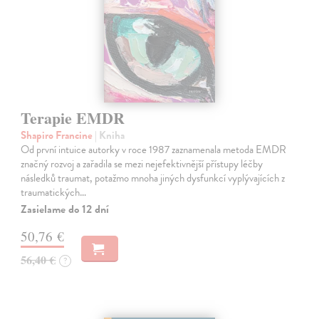
Terapie EMDR
Shapiro Francine
| Kniha
Od první intuice autorky v roce 1987 zaznamenala metoda EMDR
značný rozvoj a zařadila se mezi nejefektivnější přístupy léčby
následků traumat, potažmo mnoha jiných dysfunkcí vyplývajících z
traumatických…
Zasielame do 12 dní
50,76 €
56,40 €
?