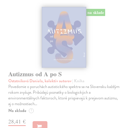
na sklade
Autizmus od A po S
Ostatníková Daniela, kolektív autorov
| Kniha
Povedomie o poruchách autistického spektra sa na Slovensku každým
rokom zvyšuje. Pribúdajú poznatky o biologických a
environmentálnych faktoroch, ktoré prispievajú k prejavom autizmu,
aj o možnostiach…
Na sklade
?
28,41 €