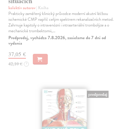
situacích
kolektív autorov
| Kniha
Prakticky zaměřený klinický průvodce moderní akutní léčbou
ischemické CMP napříč celým spektrem rekanalizačních metod.
Zahrnuje kapitoly o intravenózní i intraarteriální trombolýze a o
mechanické trombektomii,…
Predpredaj, vychádza 7.8.2026, zasielame do 7 dní od
vydania
37,05 €
42,10 €
?
predpredaj