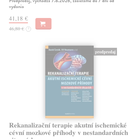
Predpredaj, vychádza 7.8.2026, zasielame do 7 dní od
vydania
41,18 €
46,80 €
?
predpredaj
Rekanalizační terapie akutní ischemické
cévní mozkové příhody v nestandardních