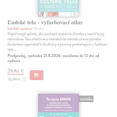
Ľudské telo - vyfarbovací atlas
kolektív autorov
| Kniha
Najúčinnejší spôsob, ako pochopiť anatómiu človeka a naučiť sa jej
názvoslovie Táto efektívna a interaktívna metóda učenia pomáha
študentom zapamätať si štruktúry a procesy prebiehajúce v ľudskom
tele.…
Predpredaj, vychádza 21.8.2026, zasielame do 12 dní od
vydania
29,61 €
32,90 €
?
novinka