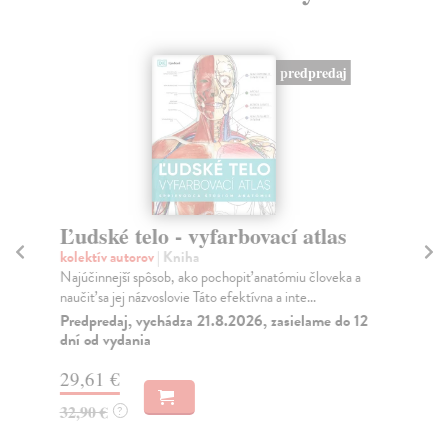
predpredaj
Ľudské telo - vyfarbovací atlas
S
s
kolektív autorov
| Kniha
Najúčinnejší spôsob, ako pochopiť anatómiu človeka a
kol
naučiť sa jej názvoslovie Táto efektívna a inte...
Roz
akú
Predpredaj, vychádza 21.8.2026, zasielame do 12
dní od vydania
Do
29,61 €
29
32,90 €
?
29