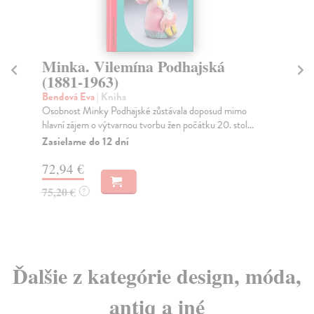
Minka. Vilemína Podhajská
U
(1881-1963)
Mac
Ve 
Bendová Eva
| Kniha
obd
Osobnost Minky Podhajské zůstávala doposud mimo
hlavní zájem o výtvarnou tvorbu žen počátku 20. stol...
Za
Zasielame do 12 dní
7,
72,94 €
7,
75,20 €
?
Ďalšie z kategórie design, móda,
antiq a iné