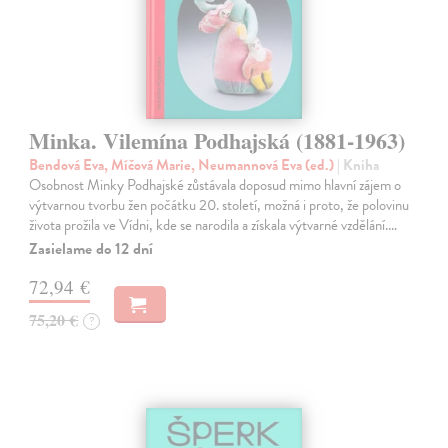
Minka. Vilemína Podhajská (1881-1963)
Bendová Eva, Míčová Marie, Neumannová Eva (ed.)
| Kniha
Osobnost Minky Podhajské zůstávala doposud mimo hlavní zájem o
výtvarnou tvorbu žen počátku 20. století, možná i proto, že polovinu
života prožila ve Vídni, kde se narodila a získala výtvarné vzdělání.…
Zasielame do 12 dní
72,94 €
75,20 €
?