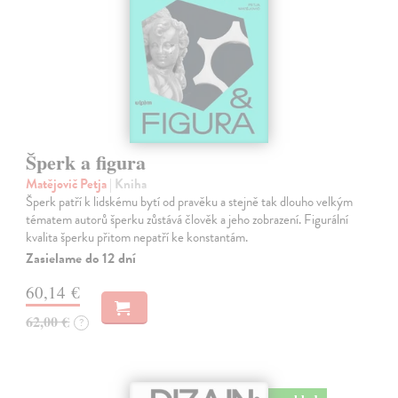
Šperk a figura
Matějovič Petja
| Kniha
Šperk patří k lidskému bytí od pravěku a stejně tak dlouho velkým
tématem autorů šperku zůstává člověk a jeho zobrazení. Figurální
kvalita šperku přitom nepatří ke konstantám.
Zasielame do 12 dní
60,14 €
62,00 €
?