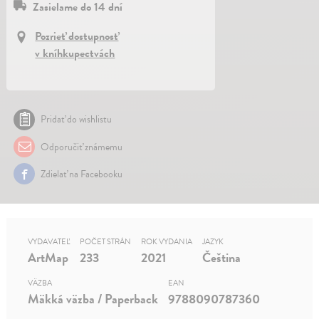
Zasielame do 14 dní
Pozrieť dostupnosť
v kníhkupectvách
Pridať do wishlistu
Odporučiť známemu
Zdielať na Facebooku
VYDAVATEĽ
POČET STRÁN
ROK VYDANIA
JAZYK
ArtMap
233
2021
Čeština
VÄZBA
EAN
Mäkká väzba / Paperback
9788090787360