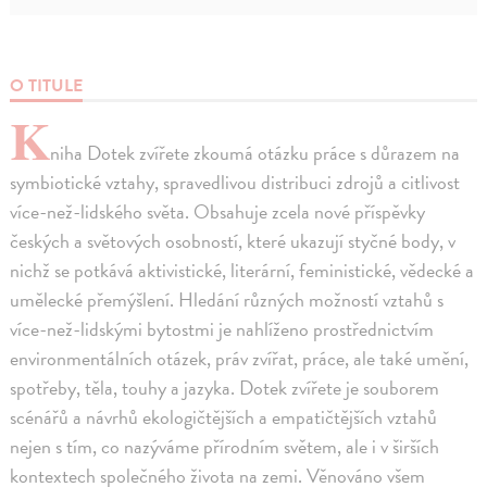
O TITULE
K
niha Dotek zvířete zkoumá otázku práce s důrazem na
symbiotické vztahy, spravedlivou distribuci zdrojů a citlivost
více-než-lidského světa. Obsahuje zcela nové příspěvky
českých a světových osobností, které ukazují styčné body, v
nichž se potkává aktivistické, literární, feministické, vědecké a
umělecké přemýšlení. Hledání různých možností vztahů s
více-než-lidskými bytostmi je nahlíženo prostřednictvím
environmentálních otázek, práv zvířat, práce, ale také umění,
spotřeby, těla, touhy a jazyka. Dotek zvířete je souborem
scénářů a návrhů ekologičtějších a empatičtějších vztahů
nejen s tím, co nazýváme přírodním světem, ale i v širších
kontextech společného života na zemi. Věnováno všem