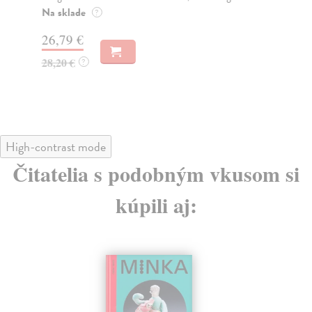
Na sklade
Na
?
26,79 €
29
28,20 €
31
?
High-contrast mode
Čitatelia s podobným vkusom si
kúpili aj: