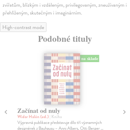
zvířatům, blízkým i vzdáleným, privilegovaným, zneužívaným i
přehlíženým, skutečným i imaginárním.
High-contrast mode
Podobné tituly
na sklade
Začínat od nuly
S
Widar Halén (ed.)
| Kniha
Bla
Výpravná publikace představuje dílo tří významných
Pře
designérek z Bauhausu – Anni Albers, Otti Berger ...
jap