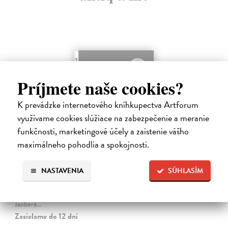
Príjmete naše cookies?
K prevádzke internetového kníhkupectva Artforum
využívame cookies slúžiace na zabezpečenie a meranie
funkčnosti, marketingové účely a zaistenie vášho
maximálneho pohodlia a spokojnosti.
Způsoby vidění
Berger John
| Kniha
NASTAVENIA
SÚHLASÍM
Jedna z najinšpiratívnejších a najvplyvnejších kníh o umení a vizualite,
ktorá je právom považovaná za zakladateľskú klasiku odbore
vizuálnych štúdií. Sedem esejí (z ktorých tri sú čisto obrazové) sa
zaoberá…
Zasielame do 12 dní