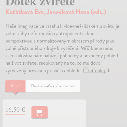
Dotek zvířete
Koťátková Eva
,
Janečková Hana (eds.)
Naše imaginace ve vztahu k více-než-lidskému světu je
velmi záhy deformována antropocentrickou
perspektivou a normalizovaným obrazem přírody jako
volně přístupného zdroje k vytěžení. Mříž klece nebo
stěna akvária nám nabízejí pohodlný a bezpečný pohled
na život zvířete, redukovaný na to, co mu dovolí
vymezený prostor a pravidla dohledu.
Čítať ďalej
↓
Kúpiť
Rezervovať v kníhkupectve
16,50 €