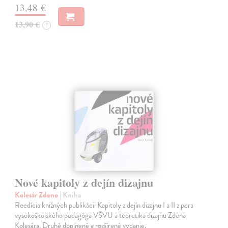
13,48 €
13,90 €
?
Nové kapitoly z dejín dizajnu
Kolesár Zdeno
| Kniha
Reedícia knižných publikácii Kapitoly z dejín dizajnu I a II z pera
vysokoškolského pedagóga VŠVU a teoretika dizajnu Zdena
Kolesára. Druhé doplnené a rozšírené vydanie.