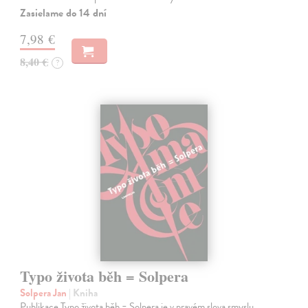
Zasielame do 14 dní
7,98 €
8,40 €
?
Typo života běh = Solpera
Solpera Jan
| Kniha
Publikace Typo života běh = Solpera je v pravém slova smyslu