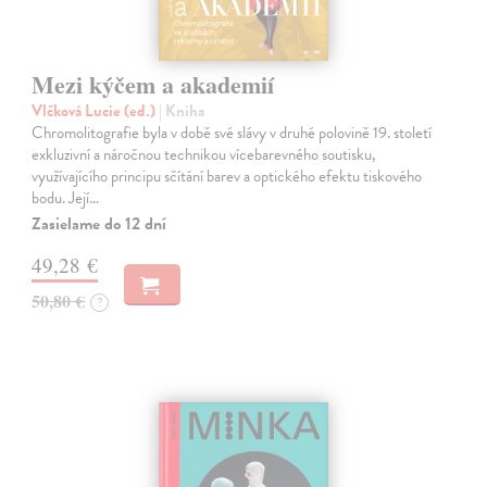
Mezi kýčem a akademií
Vlčková Lucie (ed.)
| Kniha
Chromolitografie byla v době své slávy v druhé polovině 19. století
exkluzivní a náročnou technikou vícebarevného soutisku,
využívajícího principu sčítání barev a optického efektu tiskového
bodu. Její…
Zasielame do 12 dní
49,28 €
50,80 €
?