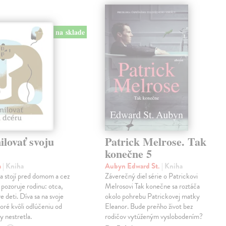
na sklade
lovať svoju
Patrick Melrose. Tak
konečne 5
a
| Kniha
Aubyn Edward St.
| Kniha
na stojí pred domom a cez
Záverečný diel série o Patrickovi
 pozoruje rodinu: otca,
Melrosovi Tak konečne sa roztáča
e deti. Díva sa na svoje
okolo pohrebu Patrickovej matky
oré kvôli odlúčeniu od
Eleanor. Bude preňho život bez
y nestretla.
rodičov vytúženým vyslobodením?