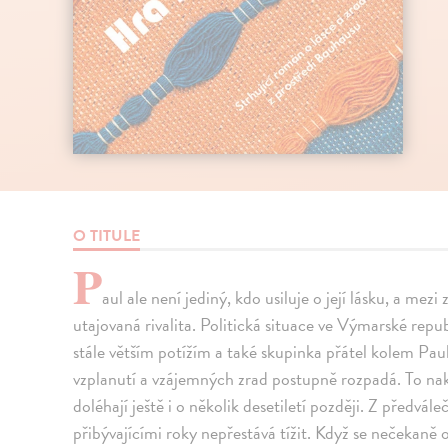
O TITULE
P
aul ale není jediný, kdo usiluje o její lásku, a mez
utajovaná rivalita. Politická situace ve Výmarské repu
stále větším potížím a také skupinka přátel kolem Pa
vzplanutí a vzájemných zrad postupně rozpadá. To nako
doléhají ještě i o několik desetiletí později. Z předvále
přibývajícími roky nepřestává tížit. Když se nečekaně 