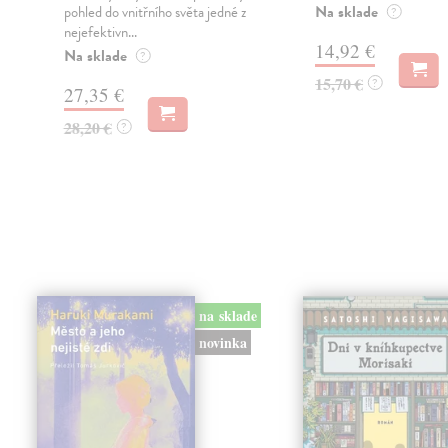
Na sklade
pohled do vnitřního světa jedné z
?
nejefektivn...
14,92 €
Na sklade
?
15,70 €
?
27,35 €
28,20 €
?
na sklade
novinka