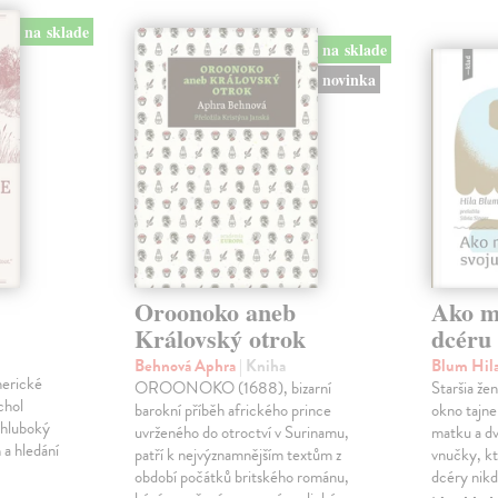
na sklade
na sklade
novinka
Oroonoko aneb
Ako mi
Královský otrok
dcéru
Behnová Aphra
| Kniha
Blum Hil
merické
OROONOKO (1688), bizarní
Staršia že
chol
barokní příběh afrického prince
okno tajne
 hluboký
uvrženého do otroctví v Surinamu,
matku a dv
 a hledání
patří k nejvýznamnějším textům z
vnučky, kt
období počátků britského románu,
dcéry nikd