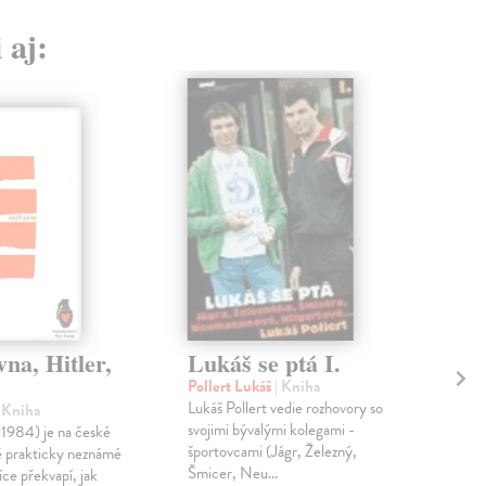
 aj:
vna, Hitler,
Lukáš se ptá I.
Ce
sv
Pollert Lukáš
| Kniha
Lukáš Pollert vedie rozhovory so
| Kniha
Vin
svojimi bývalými kolegami -
*1984) je na české
Jak 
športovcami (Jágr, Železný,
ně prakticky neznámé
bube
Šmicer, Neu...
íce překvapí, jak
a n