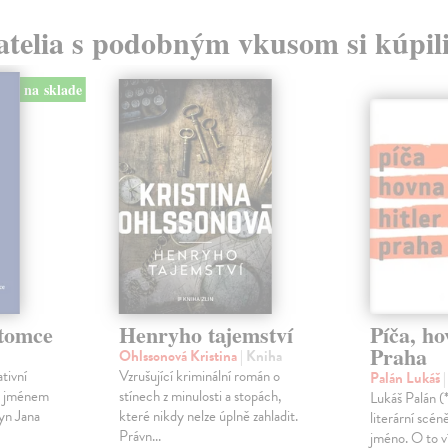
atelia s podobným vkusom si kúpili
na sklade
tomce
Henryho tajemství
Píča, ho
Praha
Ohlssonová Kristina
| Kniha
tivní
Vzrušující kriminální román o
Palán Lukáš
 a jménem
stínech z minulosti a stopách,
Lukáš Palán (
yn Jana
které nikdy nelze úplně zahladit.
literární scé
Právn...
jméno. O to v