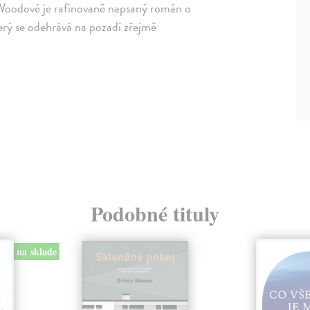
Woodové je rafinovaně napsaný román o
terý se odehrává na pozadí zřejmě
Podobné tituly
na sklade