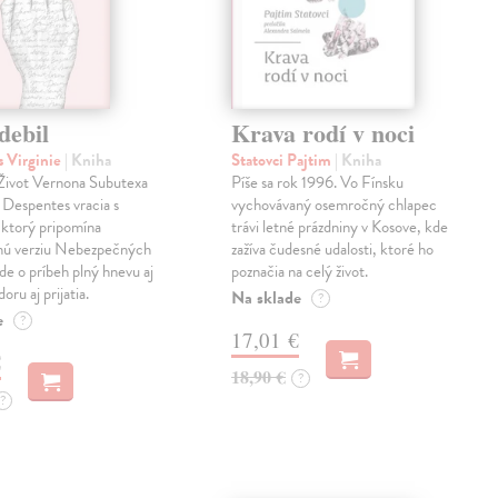
debil
Krava rodí v noci
 Virginie
| Kniha
Statovci Pajtim
| Kniha
i Život Vernona Subutexa
Píše sa rok 1996. Vo Fínsku
e Despentes vracia s
vychovávaný osemročný chlapec
ktorý pripomína
trávi letné prázdniny v Kosove, kde
snú verziu Nebezpečných
zažíva čudesné udalosti, ktoré ho
Ide o príbeh plný hnevu aj
poznačia na celý život.
oru aj prijatia.
Na sklade
?
e
?
17,01 €
€
18,90 €
?
?