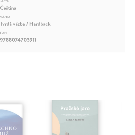
JAZYK
Čeština
VÄZBA
Tvrdá väzba / Hardback
EAN
9788074703911