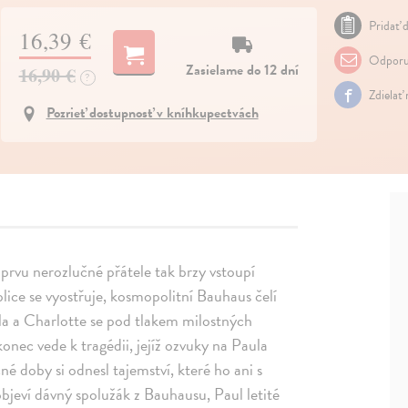
Pridať d
16,39 €
Odporu
Zasielame do 12 dní
16,90 €
?
Zdielať
Pozrieť dostupnosť v kníhkupectvách
i zprvu nerozlučné přátele tak brzy vstoupí
blice se vyostřuje, kosmopolitní Bauhaus čelí
ula a Charlotte se pod tlakem milostných
nec vede k tragédii, jejíž ozvuky na Paula
čné doby si odnesl tajemství, které ho ani s
objeví dávný spolužák z Bauhausu, Paul letité