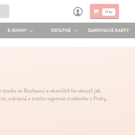
0 ks
E-KNIHY
OSTATNÉ
DAROVACIE KARTY
 studiu na Bauhausu a okamžitě ho okouzlí jak
tte, svérázná a trochu tajemná studentka z Prahy,