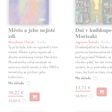
Město a jeho nejisté
Dni v kníhkupe
zdi
Morisaki
Murakami Haruki
| Kniha
Jagisawa Satoshi
| Kniha
Ty jsi to byla, kdo mi vyprávěl o tom
Dvadsaťpäťročná Takako si 
městě. Město a jeho nejisté zdi –
pomerne bezstarostne až 
dlouho očekávaný román Harukiho
keď jej priateľ Hideaki, za
Murakamiho volně navazuje na
chcela vydať, len tak m
autorovu starší novelu z roku 1980 a
oznámi, že ju podvádza a že
tematicky se prolíná s jeho
inou. Jej život sa zrazu rúca
kultovním…
Na sklade
?
Na sklade
?
13,71 €
30,22 €
14,90 €
?
32,85 €
?