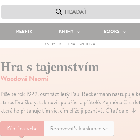
REBRÍK
KNIHY
BOOKS
KNIHY
-
BELETRIA
-
SVETOVÁ
Hra s tajemstvím
Woodová Naomi
Píše se rok 1922, osmnáctiletý Paul Beckermann nastupuje ke
atmosféra školy, tak noví spolužáci a přátelé. Zejména Charlo
která ho přitahuje tím víc, čím blíže ji poznává.
Čítať ďalej
↓
Kúpiť
na webe
Rezervovať v kníhkupectve