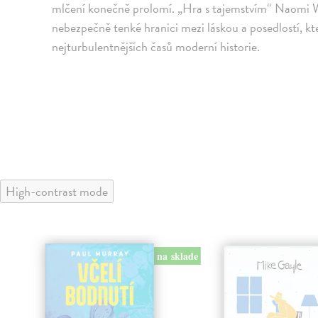
mlčení konečně prolomí. „Hra s tajemstvím“ Naomi 
nebezpečně tenké hranici mezi láskou a posedlostí, k
nejturbulentnějších časů moderní historie.
High-contrast mode
na sklade