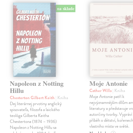
na sklade
Napoleon z Notting
Moje Antonie
Hillu
Cather Willa
| Kniha
Moje Antonie patří k
Chesterton Gilbert Keith
| Kniha
nejvýznamnějším dílům a
Dej literárnej prvotiny anglický
literatury a představuje vr
spisovateľa, filozofa a laického
autorčiny tvorby. Vypráví
teológa Gilberta Keitha
příběh o dětství, kořenech
Chestertona (1874 – 1936)
vlastního místa ve světě.
Napoleon z Notting Hillu sa