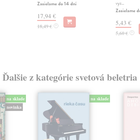
vyz...
Zasielame do 14 dní
Zasielame d
17,94 €
5,43 €
18,49 €
?
5,60 €
?
Ďalšie z kategórie svetová beletria
na sklade
na sklade
novinka