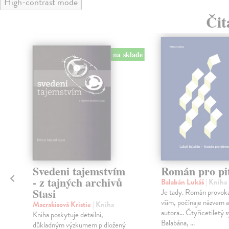
High-contrast mode
Čit
na sklade
Svedeni tajemstvím
Román pro pi
- z tajných archivů
Balabán Lukáš
| Kniha
Stasi
Je tady. Román provoka
vším, počínaje názvem
Macrakisová Kristie
| Kniha
autora… Čtyřicetiletý s
Kniha poskytuje detailní,
Balabána, ...
důkladným výzkumem p dložený