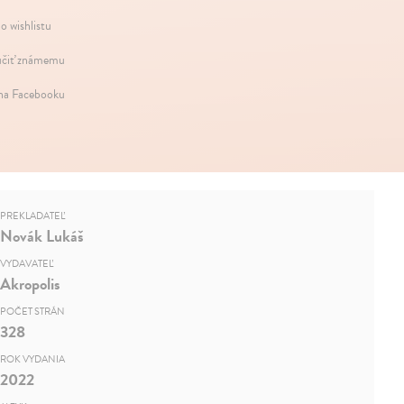
o wishlistu
čiť známemu
 na Facebooku
PREKLADATEĽ
Novák Lukáš
VYDAVATEĽ
Akropolis
POČET STRÁN
328
ROK VYDANIA
2022