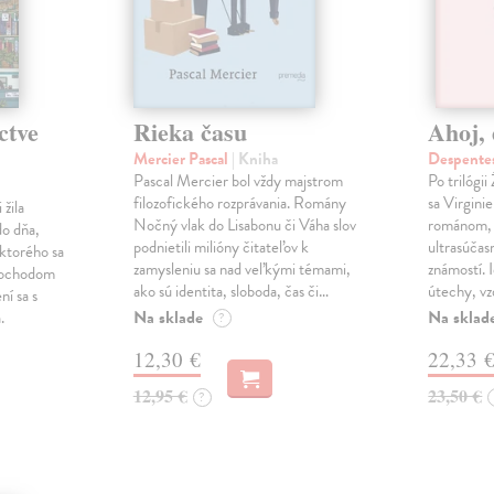
ctve
Rieka času
Ahoj, 
Mercier Pascal
| Kniha
Despentes
Pascal Mercier bol vždy majstrom
Po trilógi
filozofického rozprávania. Romány
sa Virgini
žila
Nočný vlak do Lisabonu či Váha slov
románom, 
do dňa,
podnietili milióny čitateľov k
ultrasúča
 ktorého sa
zamysleniu sa nad veľkými témami,
známostí. 
imochodom
ako sú identita, sloboda, čas či…
útechy, vzd
ní sa s
Na sklade
Na sklad
.
?
12,30 €
22,33 
12,95 €
23,50 €
?