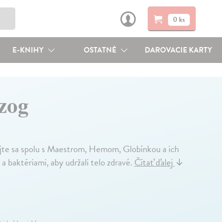
0 ks
E-KNIHY
OSTATNÉ
DAROVACIE KARTY
ozog
jte sa spolu s Maestrom, Hemom, Globínkou a ich
 a baktériami, aby udržali telo zdravé.
Čítať ďalej
↓