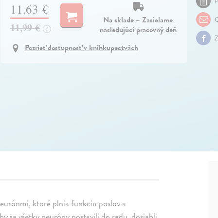
P
11,63 €
Na sklade – Zasielame
O
11,99 €
nasledujúci pracovný deň
?
Z
Pozrieť dostupnosť v kníhkupectvách
neurónmi, ktoré plnia funkciu poslov a
y sa všetky neuróny postavili do radu, dosiahli