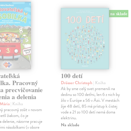
na sklade
ateľská
100 detí
ilka. Pracovný
Drösser Christoph
| Kniha
na precvičovanie
Ak by sme celý svet premenili na
dedinu so 100 deťmi, len 6 z nich by
nia a delenia
žilo v Európe a 56 v Ázii. V mestách
 Mária
| Kniha
žije 48 detí, 85 má prístup k čistej
ný pracovný zošit v novom
vode a 21 zo 100 detí nemá doma
etlí žiakom, čo je
elektrinu.
a delenie, názorne pracuje
Na sklade
vými násobilkami (v obore