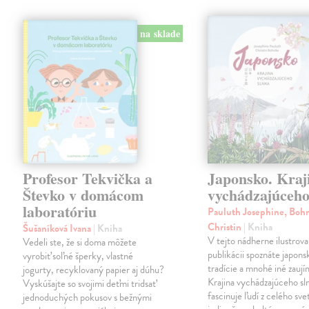
na sklade
Profesor Tekvička a
Japonsko. Kraj
Števko v domácom
vychádzajúceho
laboratóriu
Pauluth Josephine, Boh
Christin
| Kniha
Šušaníková Ivana
| Kniha
V tejto nádherne ilustrova
Vedeli ste, že si doma môžete
publikácii spoznáte japons
vyrobiť soľné šperky, vlastné
tradície a mnohé iné zaují
jogurty, recyklovaný papier aj dúhu?
Krajina vychádzajúceho sl
Vyskúšajte so svojimi deťmi tridsať
fascinuje ľudí z celého sve
jednoduchých pokusov s bežnými