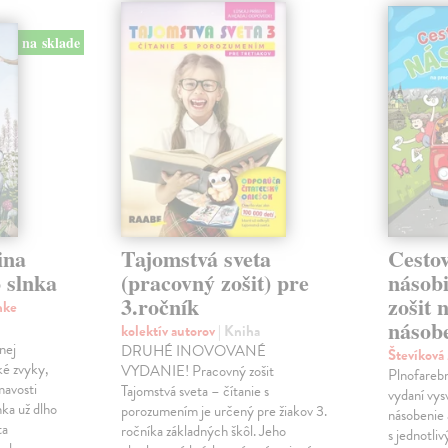
na sklade
ina
Tajomstvá sveta
Cestov
 slnka
(pracovný zošit) pre
násob
3.ročník
zošit 
nke
násobe
kolektív autorov
| Kniha
nej
DRUHÉ INOVOVANÉ
Števíková
ké zvyky,
VYDANIE! Pracovný zošit
Plnofareb
mavosti
Tajomstvá sveta – čítanie s
vydaní vysv
nka už dlho
porozumením je určený pre žiakov 3.
násobenie 
ta
ročníka základných škôl. Jeho
s jednotli