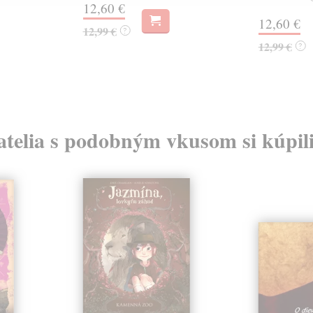
12,60 €
12,60 €
12,99 €
?
12,99 €
?
atelia s podobným vkusom si kúpili