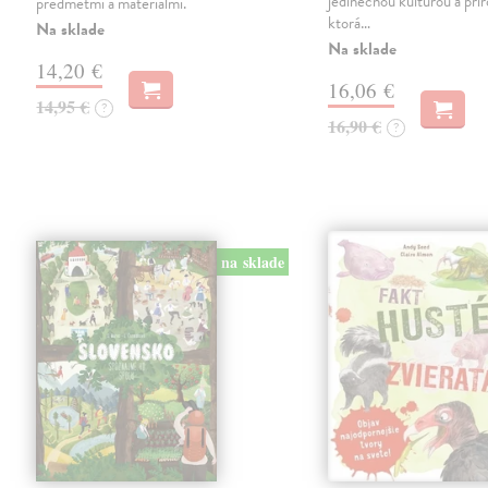
jedinečnou kultúrou a prí
predmetmi a materiálmi.
ktorá…
Na sklade
Na sklade
14,20 €
16,06 €
14,95 €
?
16,90 €
?
na sklade