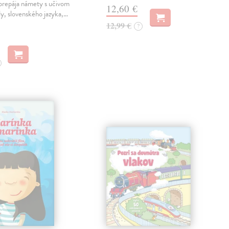
prepája námety s učivom
12,60 €
y, slovenského jazyka,…
12,99 €
?