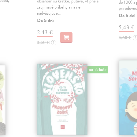
rodou,
obsahom sú krátke, pútavé, vtipné a
do 100) a 
zaujímavé príbehy a na ne
prírodoved
nadväzujúce…
Do 5 dní
Do 5 dní
5,43 €
2,43 €
5,60 €
?
2,50 €
?
na sklade