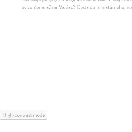
by zo Zeme až na Mesiac? Cesta do miniatúrneho, no 
High-contrast mode