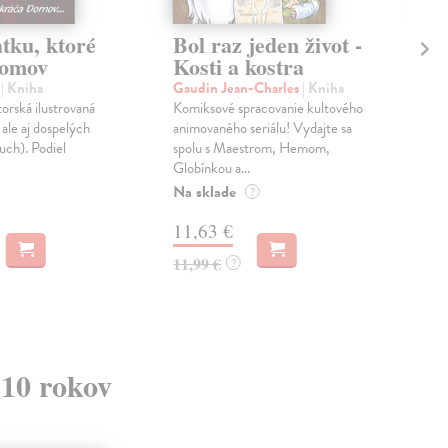
tku, ktoré
Bol raz jeden život -
Bo
Domov
Kosti a kostra
Sv
a
| Kniha
Gaudin Jean-Charles
| Kniha
Gau
orská ilustrovaná
Komiksové spracovanie kultového
Kom
 ale aj dospelých
animovaného seriálu! Vydajte sa
anim
uch). Podiel
spolu s Maestrom, Hemom,
spo
Globínkou a...
Glob
Na sklade
Na 
?
11,63 €
11
11,99 €
11,
?
 10 rokov