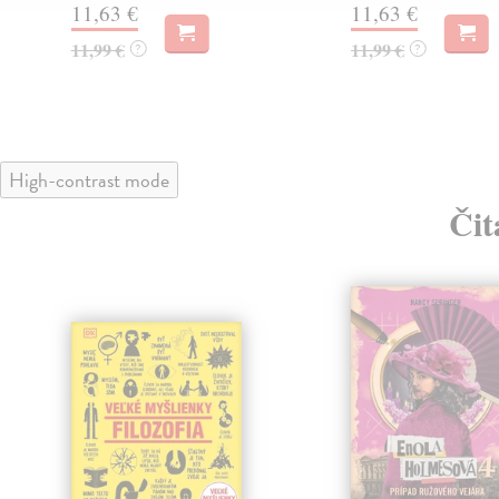
11,63 €
11,63 €
11,99 €
11,99 €
?
?
High-contrast mode
Čit