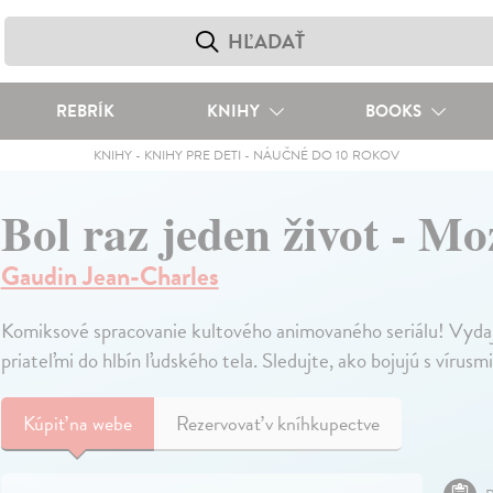
REBRÍK
KNIHY
BOOKS
KNIHY
-
KNIHY PRE DETI
-
NÁUČNÉ DO 10 ROKOV
Bol raz jeden život - M
Gaudin Jean-Charles
Komiksové spracovanie kultového animovaného seriálu! Vyda
priateľmi do hlbín ľudského tela. Sledujte, ako bojujú s vírusmi
Kúpiť
na webe
Rezervovať v kníhkupectve