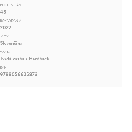
POČET STRÁN
48
ROK VYDANIA
2022
JAZYK
Slovenčina
VÄZBA
Tvrdá väzba / Hardback
EAN
9788056625873