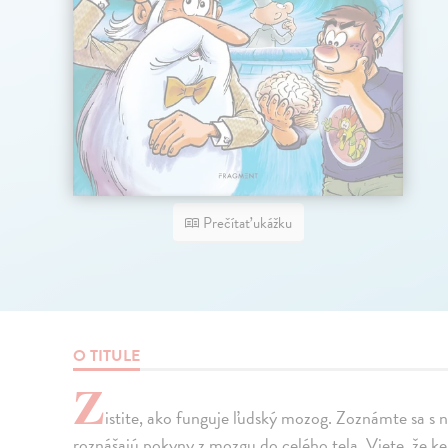
Prečítať ukážku
O TITULE
Z
istite, ako funguje ľudský mozog. Zoznámte sa s 
roznášajú pokyny z mozgu do celého tela. Viete, že keb