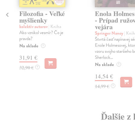
Filozofia - Veľké
Enola Holmes
myšlienky
- Prípad ružo
vejára
kolektív autorov
| Kniha
Ako vznikol vesmír? Čo je
Springer Nancy
| Knih
pravda?
Štvrtá časť napínavej sé
Enole Holmesovej, ktor
Na sklade
?
vzoru svojho staršieho b
31,91 €
Sherlock...
Na sklade
?
32,90 €
?
14,54 €
14,99 €
?
Ďalšie z