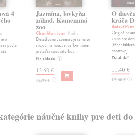
ová 4
Jazmína, lovkyňa
O dievča
vého
záhad. Kamennná
kráča 
zoo
Baďová Petr
Originálna aut
a
Chamblain Joris
| Kniha
kniha pre deti
rie o
Desaťročná Jazmína žije sama so
(žáner bilderb
á sa podľa
svojou mamou. Jej veľkým snom
obrazovej...
rata
je stať sa spisovateľkou.
Do 4 dní
Na sklade
?
11,40 €
12,60 €
12,00 €
12,99 €
?
?
 kategórie náučné knihy pre deti do